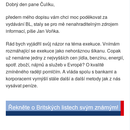
Dobrý den pane Čulíku,
SOCIÁLNÍ SÍTĚ
předem mého dopisu vám chci moc poděkovat za
RUBRIKY
vydávání BL, staly se pro mě nenahraditelným zdrojem
informací, píše Jan Voňka.
PLNÁ VERZE STRÁNEK
Rád bych vyjádřil svůj názor na téma exekuce. Vnímám
rozmáhající se exekuce jako nehoráznou šikanu. Copak
už nemáme jedny z nejvyšších cen jídla, benzínu, energií,
spotř. zboží, nájmů a služeb v Evropě? O kvalitě
zmíněného raději pomlčím. A vláda spolu s bankami a
korporacemi vymýšlí stále další a další metody jak z nás
vysávat peníze.