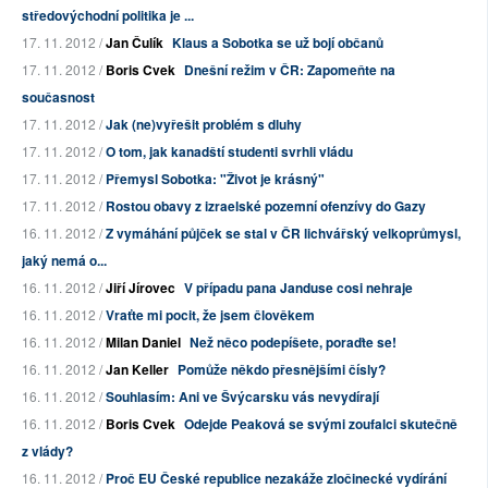
středovýchodní politika je ...
17. 11. 2012 /
Jan Čulík
Klaus a Sobotka se už bojí občanů
17. 11. 2012 /
Boris Cvek
Dnešní režim v ČR: Zapomeňte na
současnost
17. 11. 2012 /
Jak (ne)vyřešit problém s dluhy
17. 11. 2012 /
O tom, jak kanadští studenti svrhli vládu
17. 11. 2012 /
Přemysl Sobotka: "Život je krásný"
17. 11. 2012 /
Rostou obavy z izraelské pozemní ofenzívy do Gazy
16. 11. 2012 /
Z vymáhání půjček se stal v ČR lichvářský velkoprůmysl,
jaký nemá o...
16. 11. 2012 /
Jiří Jírovec
V případu pana Janduse cosi nehraje
16. 11. 2012 /
Vraťte mi pocit, že jsem člověkem
16. 11. 2012 /
Milan Daniel
Než něco podepíšete, poraďte se!
16. 11. 2012 /
Jan Keller
Pomůže někdo přesnějšími čísly?
16. 11. 2012 /
Souhlasím: Ani ve Švýcarsku vás nevydírají
16. 11. 2012 /
Boris Cvek
Odejde Peaková se svými zoufalci skutečně
z vlády?
16. 11. 2012 /
Proč EU České republice nezakáže zločinecké vydírání