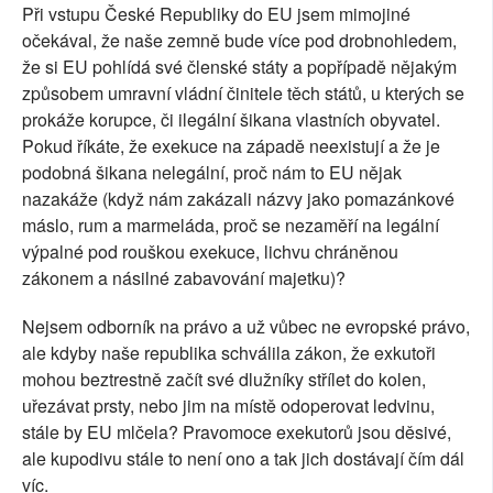
Při vstupu České Republiky do EU jsem mimojiné
očekával, že naše zemně bude více pod drobnohledem,
že si EU pohlídá své členské státy a popřípadě nějakým
způsobem umravní vládní činitele těch států, u kterých se
prokáže korupce, či ilegální šikana vlastních obyvatel.
Pokud říkáte, že exekuce na západě neexistují a že je
podobná šikana nelegální, proč nám to EU nějak
nazakáže (když nám zakázali názvy jako pomazánkové
máslo, rum a marmeláda, proč se nezaměří na legální
výpalné pod rouškou exekuce, lichvu chráněnou
zákonem a násilné zabavování majetku)?
Nejsem odborník na právo a už vůbec ne evropské právo,
ale kdyby naše republika schválila zákon, že exkutoři
mohou beztrestně začít své dlužníky střílet do kolen,
uřezávat prsty, nebo jim na místě odoperovat ledvinu,
stále by EU mlčela? Pravomoce exekutorů jsou děsivé,
ale kupodivu stále to není ono a tak jich dostávají čím dál
víc.