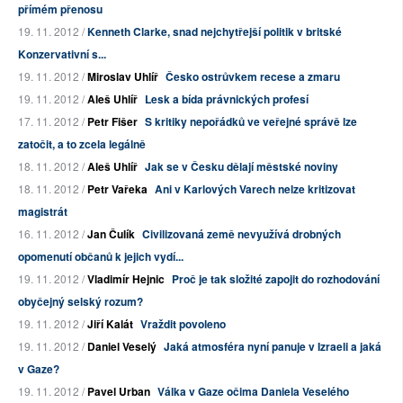
přímém přenosu
19. 11. 2012 /
Kenneth Clarke, snad nejchytřejší politik v britské
Konzervativní s...
19. 11. 2012 /
Miroslav Uhlíř
Česko ostrůvkem recese a zmaru
19. 11. 2012 /
Aleš Uhlíř
Lesk a bída právnických profesí
17. 11. 2012 /
Petr Fišer
S kritiky nepořádků ve veřejné správě lze
zatočit, a to zcela legálně
18. 11. 2012 /
Aleš Uhlíř
Jak se v Česku dělají městské noviny
18. 11. 2012 /
Petr Vařeka
Ani v Karlových Varech nelze kritizovat
magistrát
16. 11. 2012 /
Jan Čulík
Civilizovaná země nevyužívá drobných
opomenutí občanů k jejich vydí...
19. 11. 2012 /
Vladimír Hejnic
Proč je tak složité zapojit do rozhodování
obyčejný selský rozum?
19. 11. 2012 /
Jiří Kalát
Vraždit povoleno
19. 11. 2012 /
Daniel Veselý
Jaká atmosféra nyní panuje v Izraeli a jaká
v Gaze?
19. 11. 2012 /
Pavel Urban
Válka v Gaze očima Daniela Veselého