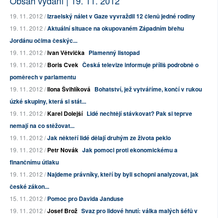
Obsah vydání | 19. 11. 2012
19. 11. 2012 /
Izraelský nálet v Gaze vyvraždil 12 členů jedné rodiny
19. 11. 2012 /
Aktuální situace na okupovaném Západním břehu
Jordánu očima českýc...
19. 11. 2012 /
Ivan Větvička
Plamenný listopad
19. 11. 2012 /
Boris Cvek
Česká televize informuje příliš podrobně o
poměrech v parlamentu
19. 11. 2012 /
Ilona Švihlíková
Bohatství, jež vytváříme, končí v rukou
úzké skupiny, která si stát...
19. 11. 2012 /
Karel Dolejší
Lidé nechtějí stávkovat? Pak si teprve
nemají na co stěžovat...
19. 11. 2012 /
Jak někteří lidé dělají druhým ze života peklo
19. 11. 2012 /
Petr Novák
Jak pomoci proti ekonomickému a
finančnímu útlaku
19. 11. 2012 /
Najdeme právníky, kteří by byli schopni analyzovat, jak
české zákon...
15. 11. 2012 /
Pomoc pro Davida Janduse
19. 11. 2012 /
Josef Brož
Svaz pro lidové hnutí: válka malých šéfů v