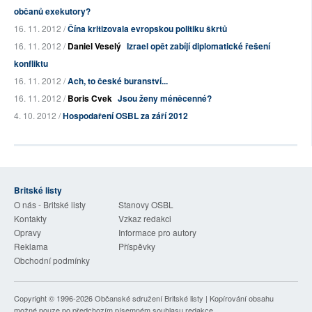
občanů exekutory?
16. 11. 2012 /
Čína kritizovala evropskou politiku škrtů
16. 11. 2012 /
Daniel Veselý
Izrael opět zabíjí diplomatické řešení
konfliktu
16. 11. 2012 /
Ach, to české buranství...
16. 11. 2012 /
Boris Cvek
Jsou ženy méněcenné?
4. 10. 2012 /
Hospodaření OSBL za září 2012
Britské listy
O nás - Britské listy
Stanovy OSBL
Kontakty
Vzkaz redakci
Opravy
Informace pro autory
Reklama
Příspěvky
Obchodní podmínky
Copyright © 1996-2026
Občanské sdružení Britské listy
| Kopírování obsahu
možné pouze po předchozím písemném souhlasu redakce.