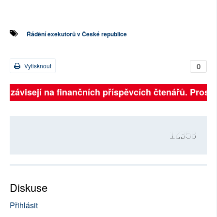
Řádění exekutorů v České republice
0
Vytisknout
ně závisejí na finančních příspěvcích čtenářů. Prosím
12358
Diskuse
Přihlásit