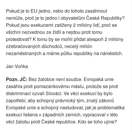
Pokud je to EU jedno, nebo do tohoto zasáhnout
nemůže, proč je to jedno i obyvatelům České Republiky?
Pokud jsou exekucemi zatíženy 2 milióny lidí, proč se
všichni nezvednou ze židlí a nejdou proti tomu
protestovat? K tomu by se mohli přidat alespoň 2 milióny
ožebračovaných důchodců, necelý milión
nezaměstnaných a máme půlku republiky na náměstích.
Jan Voňka
Pozn. JČ:
Bez žalobce není soudce. Evropská unie
zasáhla proti pomazánkovému máslu, protože se proti
diskriminaci ozvali Slováci. Ve věci exekucí by bylo
zapotřebí, aby schopný právnický tým, znalý zákonů
Evropské unie a schopný nastudovat, jak je problematika
exekucí řešena v západních zemích, vypracoval v této
věci žalobu proti České republice. Kdo se toho ujme?