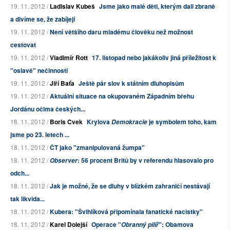
19. 11. 2012 /
Ladislav Kubeš
Jsme jako malé děti, kterým dali zbraně
a divíme se, že zabíjejí
19. 11. 2012 /
Není většího daru mladému člověku než možnost
cestovat
19. 11. 2012 /
Vladimír Rott
17. listopad nebo jakákoliv jiná příležitost k
"oslavě" nečinnosti
19. 11. 2012 /
Jiří Baťa
Ještě pár slov k státním dluhopisům
19. 11. 2012 /
Aktuální situace na okupovaném Západním břehu
Jordánu očima českých...
18. 11. 2012 /
Boris Cvek
Krylova
je symbolem toho, kam
Demokracie
jsme po 23. letech ...
18. 11. 2012 /
ČT jako "zmanipulovaná žumpa"
18. 11. 2012 /
: 56 procent Britů by v referendu hlasovalo pro
Observer
odch...
18. 11. 2012 /
Jak je možné, že se dluhy v blízkém zahraničí nestávají
tak likvida...
18. 11. 2012 /
Kubera: "Švihlíková připomínala fanatické nacistky"
18. 11. 2012 /
Karel Dolejší
Operace "
": Obamova
Obranný pilíř