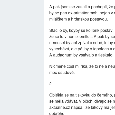
A pak jsem se zasnil a pochopil, že
by se pan ex-primátor mohl nejen v oč
miláčkem a hrdinskou postavou.
Stačilo by, kdyby se kolibřík postavi
že se to v něm zlomilo... A pak by se 
nemusel by ani zpívat o sobě, to by 
vynechává, ale pěl by o topolech a da
A auditorium by vstávalo a tleskalo.
Nicméně cosi mi říká, že to ne a ne
moc osudové.
2.
Oblékla se na tiskovku do černého, j
se měla vdávat. V očích, dívajíc se
aktuálne.cz napsal, že takový má je
dobrého.