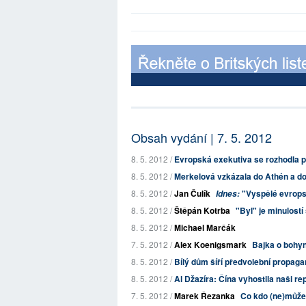
Obsah vydání | 7. 5. 2012
8. 5. 2012 /
Evropská exekutiva se rozhodla p
8. 5. 2012 /
Merkelová vzkázala do Athén a do P
8. 5. 2012 /
Jan Čulík
"Vyspělé evrops
Idnes:
8. 5. 2012 /
Štěpán Kotrba
"Byl" je minulostí
8. 5. 2012 /
Michael Marčák
7. 5. 2012 /
Alex Koenigsmark
Bajka o bohyni
8. 5. 2012 /
Bílý dům šíří předvolební propag
8. 5. 2012 /
Al Džazíra: Čína vyhostila naši re
7. 5. 2012 /
Marek Řezanka
Co kdo (ne)může