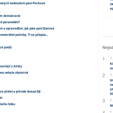
ských hodnotách paní Peckové
za
s
am demokracie
i paranoidní?
é a spravedlivé, jak píše paní Bačová
ateriální potřeby. Ti se přizpůs...
Nejsd
ch potíží
7.
Kl
pochází z Afriky
od
nou nebyla zbytečná
7.
Iz
na
si
e přátel a přírodě dosud žiji
0
ěl
7.
ského folku
Ni
7.