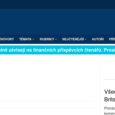
ZHOVORY
TÉMATA
RUBRIKY
NEJČTENĚJŠÍ
AUTOŘI
PŘÍ
ně závisejí na finančních příspěvcích čtenářů. Prosím
Všec
Brit
Primár
komerc