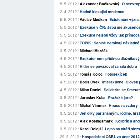
5. 5. 2012 /
Alexander Bačkovský
O neevrop
2. 4. 2012 /
Hodně klesající tendence
5. 5. 2012 /
Václav Meškan
Existenční význ
5. 5. 2012 /
Exekuce v ČR: Jsou mé zkušenost
5. 5. 2012 /
Exekuce nejsou vždy tak přímočar
4. 5. 2012 /
TOP09: Senioři nemívají nákladné m
3. 5. 2012 /
Michael Marčák
4. 5. 2012 /
Exekutor není příčinou dlužníkový
4. 5. 2012 /
Hitler se považoval za sílu dobra
4. 5. 2012 /
Tomáš Koloc
Fotosexíček
4. 5. 2012 /
Boris Cvek
Interaktivně: Člověk 
4. 5. 2012 /
Milan Daniel
Solidarita se Smeta
3. 5. 2012 /
Jaroslav Kuba
Pražské jaro?
3. 5. 2012 /
Michal Vimmer
Hnusu navzdory
3. 5. 2012 /
Jen díky pár známým, rodině, hrstc
3. 5. 2012 /
Alex Koenigsmark
Kolibřík a and
3. 5. 2012 /
Karel Dolejší
Lejno na oltáři slez
29. 3. 2012 /
Hospodaření OSBL za únor 2012