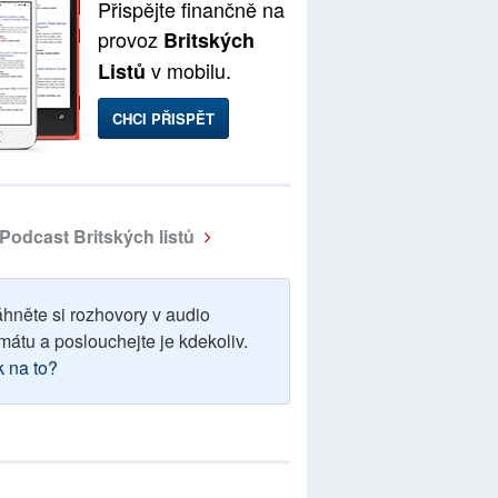
Přispějte finančně na
provoz
Britských
v mobilu.
Listů
CHCI PŘISPĚT
Podcast Britských listů
áhněte si rozhovory v audio
mátu a poslouchejte je kdekoliv.
k na to?