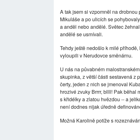
A tak jsem si vzpomněl na drobnou př
Mikuláše a po ulicích se pohybovaly 
a anděl nebo andělé. Světec žehnal, če
andělé se usmívali.
Tehdy ještě nedošlo k milé příhodě, 
vyloupili v Nerudovce směnárnu.
U nás na půvabném malostranském n
skupinka, z větší části sestavená z
čerty, jeden z nich se jmenoval Kuba, 
hrozivé zvuky Brrrr, bllll! Pak běhal 
s křidélky a zlatou hvězdou -- a jeli
není dodnes nijak úředně definováno, 
Možná Karolině potíže s rozeznávání