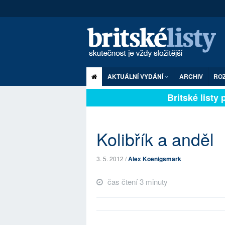
AKTUÁLNÍ VYDÁNÍ
ARCHIV
RO
Britské listy pl
Kolibřík a anděl
3. 5. 2012 /
Alex Koenigsmark
čas čtení 3 minuty