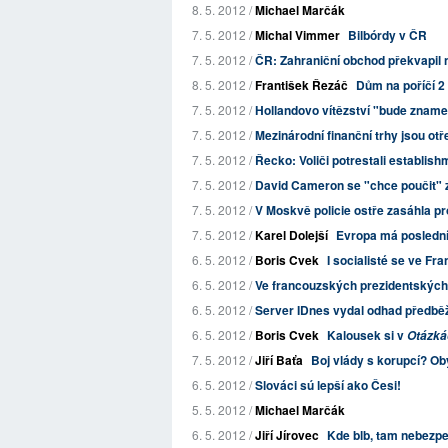
8. 5. 2012 /
Michael Marčák
7. 5. 2012 /
Michal Vimmer
Bilbórdy v ČR
7. 5. 2012 /
ČR: Zahraniční obchod překvapil 
8. 5. 2012 /
František Řezáč
Dům na poříčí 2
7. 5. 2012 /
Hollandovo vítězství "bude znam
7. 5. 2012 /
Mezinárodní finanční trhy jsou otř
7. 5. 2012 /
Řecko: Voliči potrestali establis
7. 5. 2012 /
David Cameron se "chce poučit" 
7. 5. 2012 /
V Moskvě policie ostře zasáhla p
7. 5. 2012 /
Karel Dolejší
Evropa má poslední
6. 5. 2012 /
Boris Cvek
I socialisté se ve Fr
6. 5. 2012 /
Ve francouzských prezidentských 
6. 5. 2012 /
Server IDnes vydal odhad předběž
6. 5. 2012 /
Boris Cvek
Kalousek si v
Otázká
7. 5. 2012 /
Jiří Baťa
Boj vlády s korupcí? O
6. 5. 2012 /
Slováci sú lepší ako Česi!
5. 5. 2012 /
Michael Marčák
6. 5. 2012 /
Jiří Jírovec
Kde blb, tam nebezp