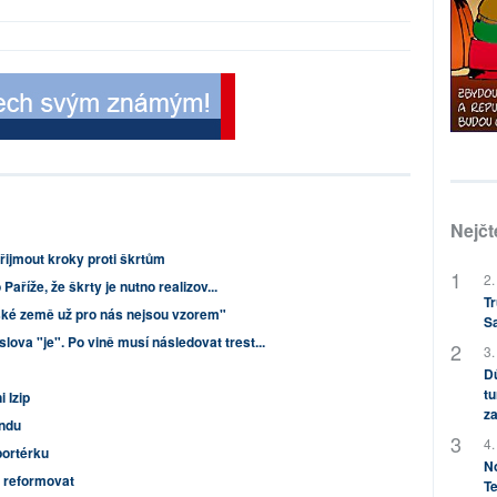
Nejčt
řijmout kroky proti škrtům
2.
aříže, že škrty je nutno realizov...
Tr
ké země už pro nás nejsou vzorem"
S
 slova "je". Po vině musí následovat trest...
3.
Dů
tu
 Izip
za
andu
4.
portérku
No
 reformovat
Te