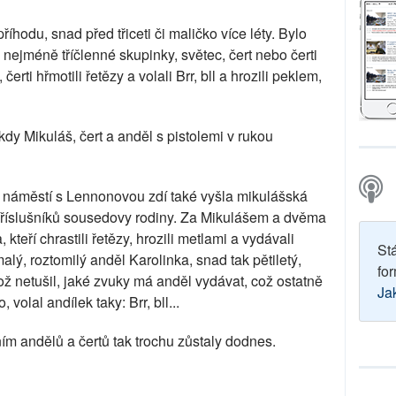
íhodu, snad před třiceti či maličko více léty. Bylo
nejméně tříčlenné skupinky, světec, čert nebo čerti
rti hřmotili řetězy a volali Brr, bll a hrozili peklem,
kdy Mikuláš, čert a anděl s pistolemi v rukou
áměstí s Lennonovou zdí také vyšla mikulášská
 příslušníků sousedovy rodiny. Za Mikulášem a dvěma
kteří chrastili řetězy, hrozili metlami a vydávali
St
malý, roztomilý anděl Karolinka, snad tak pětiletý,
for
kož netušil, jaké zvuky má anděl vydávat, což ostatně
Ja
volal andílek taky: Brr, bll...
m andělů a čertů tak trochu zůstaly dodnes.