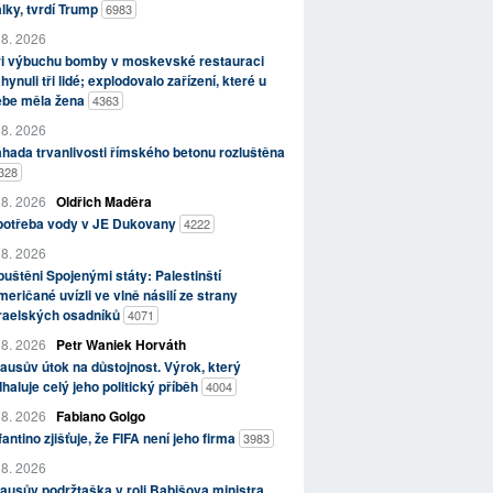
lky, tvrdí Trump
6983
 8. 2026
ři výbuchu bomby v moskevské restauraci
hynuli tři lidé; explodovalo zařízení, které u
ebe měla žena
4363
 8. 2026
hada trvanlivosti římského betonu rozluštěna
328
 8. 2026
Oldřich Maděra
potřeba vody v JE Dukovany
4222
 8. 2026
uštěni Spojenými státy: Palestinští
eričané uvízli ve vlně násilí ze strany
zraelských osadníků
4071
 8. 2026
Petr Waniek Horváth
ausův útok na důstojnost. Výrok, který
haluje celý jeho politický příběh
4004
 8. 2026
Fabiano Golgo
fantino zjišťuje, že FIFA není jeho firma
3983
 8. 2026
ausův podržtaška v roli Babišova ministra