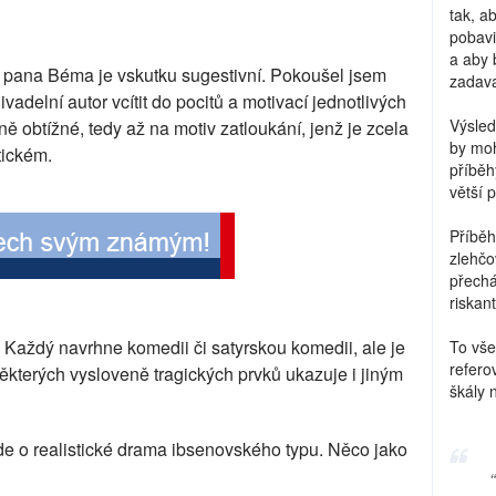
tak, a
pobavi
a aby 
 pana Béma je vskutku sugestivní. Pokoušel jsem
zadava
adelní autor vcítit do pocitů a motivací jednotlivých
Výsled
ě obtížné, tedy až na motiv zatloukání, jenž je zcela
by moh
tickém.
příběh
větší 
Příběh
zlehčo
přechá
riskant
. Každý navrhne komedii či satyrskou komedii, ale je
To vše
refero
některých vysloveně tragických prvků ukazuje i jiným
škály 
de o realistické drama ibsenovského typu. Něco jako