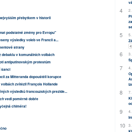
vá
2.
P
nejvyšším přebytkem v historii
za
s
enat podstatné změny pro Evropu"
5.
eseny výsledky voleb ve Francii a...
Zá
4
hmentové strany
3.
z debaklu v komunálních volbách
S
roti antiputinovským protestům
4.
 šanci
Op
ancii za Mitteranda dopouštěli korupce
Am
volbách zvítězil François Hollande
i
ných výsledků francouzských prezide...
7.
Kl
vedl poměrně dobře
ch
od
byčejná chiméra!
4.
In
3.
ečno
Kl