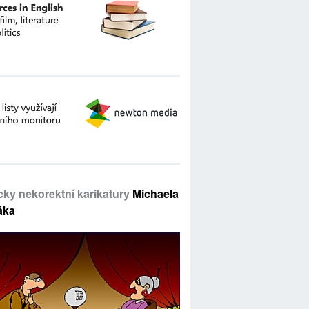
icky nekorektní karikatury
Michaela
áka