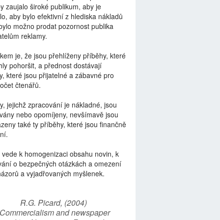
by zaujalo široké publikum, aby je
lo, aby bylo efektivní z hlediska nákladů
bylo možno prodat pozornost publika
telům reklamy.
kem je, že jsou přehlíženy příběhy, které
ly pohoršit, a přednost dostávají
y, které jsou přijatelné a zábavné pro
počet čtenářů.
y, jejichž zpracování je nákladné, jsou
vány nebo opomíjeny, nevšímavě jsou
zeny také ty příběhy, které jsou finančně
ní.
 vede k homogenizaci obsahu novin, k
vání o bezpečných otázkách a omezení
názorů a vyjadřovaných myšlenek.
R.G. Picard, (2004)
“Commercialism and newspaper