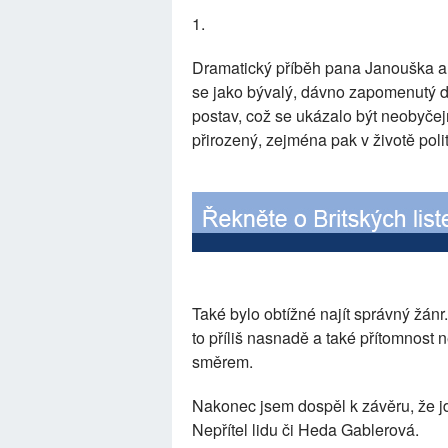
1.
Dramatický příběh pana Janouška a
se jako bývalý, dávno zapomenutý div
postav, což se ukázalo být neobyčejn
přirozený, zejména pak v životě poli
Také bylo obtížné najít správný žánr
to příliš nasnadě a také přítomnost 
směrem.
Nakonec jsem dospěl k závěru, že j
Nepřítel lidu či Heda Gablerová.