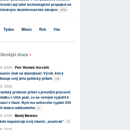
hraničí tají úzké technologické propojení se
přízněným dezinformačním zdrojem
3556
Týden
Měsíc
Rok
Vše
ílenější dnes
 8. 2026
Petr Waniek Horváth
ausův útok na důstojnost. Výrok, který
haluje celý jeho politický příběh
146
 8. 2026
raelský profesor přišel o prestižní pracovní
bídku v USA poté, co se veřejně vyjádřil k
tuaci v Gaze. Nyní mu univerzita vyplatí 250
00 dolarů odškodného
21
 8. 2026
Matěj Metelec
kdo nepozoruje svůj vlastní „soumrak“
19
 8. 2026