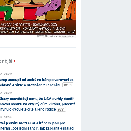
enější
 8. 2026
ump ustoupil od útoků na Írán po varování ze
aúdské Arábie a hrozbách z Teheránu
10132
 8. 2026
kazy nasvědčují tomu, že USA svrhly téměř
novou bombu na obytný dům v Íránu, přičemž
hynulo dvouleté dítě a jeho rodiče
9891
 8. 2026
vá jednání mezi USA a Íránem jsou pro
herán „poslední šancí“, jak zabránit eskalaci