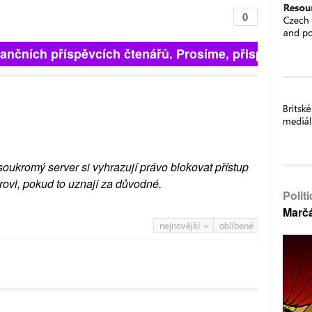
0
finančních příspěvcích čtenářů. Prosíme, přispějte. ➥
soukromý server si vyhrazují právo blokovat přístup
rovi, pokud to uznají za důvodné.
Polit
Marč
nejnovější
oblíbené