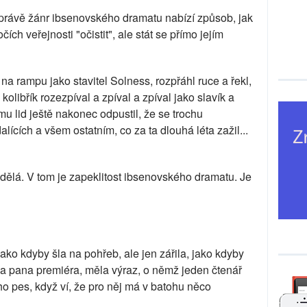
 právě žánr ibsenovského dramatu nabízí způsob, jak
ích veřejnosti "očistit", ale stát se přímo jejím
l na rampu jako stavitel Solness, rozpřáhl ruce a řekl,
kolibřík rozezpíval a zpíval a zpíval jako slavík a
mu lid ještě nakonec odpustil, že se trochu
lících a všem ostatním, co za ta dlouhá léta zažil...
udělá. V tom je zapeklitost ibsenovského dramatu. Je
ako kdyby šla na pohřeb, ale jen zářila, jako kdyby
 na pana premiéra, měla výraz, o němž jeden čtenář
ho pes, když ví, že pro něj má v batohu něco