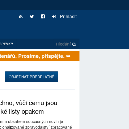
Přihlásit
SPĚVKY
h čtenářů. Prosíme, přispějte. ➥
OBJEDNAT PŘEDPLATNÉ
hno, vůči čemu jsou
ské listy opakem
ním obsahem současných novin je
ionalizované zpravodajství zpracované