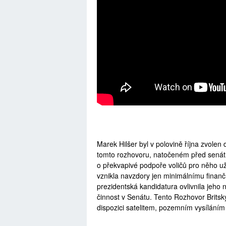
Marek Hilšer byl v polovině října zvole
tomto rozhovoru, natočeném před senát
o překvapivé podpoře voličů pro něho už
vznikla navzdory jen minimálnímu finan
prezidentská kandidatura ovlivnila jeho n
činnost v Senátu. Tento Rozhovor Britskýc
dispozici satelitem, pozemním vysíláním 