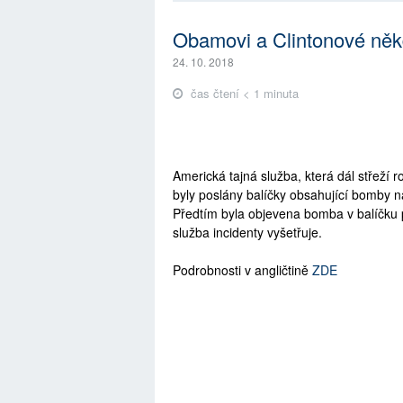
Obamovi a Clintonové něk
24. 10. 2018
čas čtení < 1 minuta
Americká tajná služba, která dál střeží
byly poslány balíčky obsahující bomby 
Předtím byla objevena bomba v balíčku 
služba incidenty vyšetřuje.
Podrobnosti v angličtině
ZDE