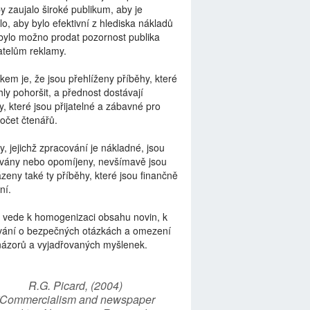
by zaujalo široké publikum, aby je
lo, aby bylo efektivní z hlediska nákladů
bylo možno prodat pozornost publika
telům reklamy.
kem je, že jsou přehlíženy příběhy, které
ly pohoršit, a přednost dostávají
y, které jsou přijatelné a zábavné pro
počet čtenářů.
y, jejichž zpracování je nákladné, jsou
vány nebo opomíjeny, nevšímavě jsou
zeny také ty příběhy, které jsou finančně
ní.
 vede k homogenizaci obsahu novin, k
vání o bezpečných otázkách a omezení
názorů a vyjadřovaných myšlenek.
R.G. Picard, (2004)
“Commercialism and newspaper