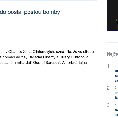
do poslal poštou bomby
 rodiny Obamových a Clintonových, oznámila, že ve středu
Nejčt
na domácí adresy Baracka Obamy a Hillary Clintonové.
poslaném miliardáři Georgi Sorosovi. Americká tajná
3.
Dů
tu
za
2.
Tr
S
4.
No
Te