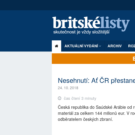
AKTUÁLNÍ VYDÁNÍ
ARCHIV
RO
Nesehnutí: Ať ČR přestan
24. 10. 2018
čas čtení 3 minuty
Česká republika do Saúdské Arábie od r
materiál za celkem 144 milionů eur. V 
odběratelem českých zbraní.