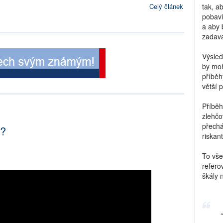
tak, a
Celý článek
pobavi
a aby 
zadava
Výsled
by moh
příběh
větší 
Příběh
zlehčo
přechá
r?
riskant
To vše
refero
škály 