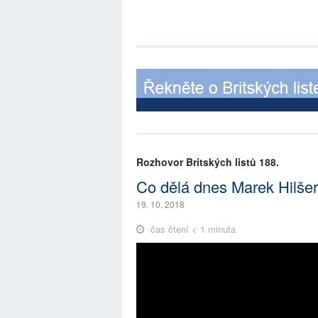
Rozhovor Britských listů 188.
Co dělá dnes Marek Hilše
19. 10. 2018
čas čtení < 1 minuta