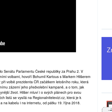
n do Senátu Parlamentu České republiky za Prahu 2. V
ními volbami, hovoří Bohumil Kartous s Markem Hilšerem
 při volbě prezidenta ČR začátkem letošního roku, která
čnímu zázemí jeho předvolební kampaně, a o tom, jak
ynější život. Hilšer mluví i o svých plánech pro svou
h listů se vysílá na Regionalnitelevizi.cz, která je k
a na kabelu i na internetu, od pátku 19. října 2018.