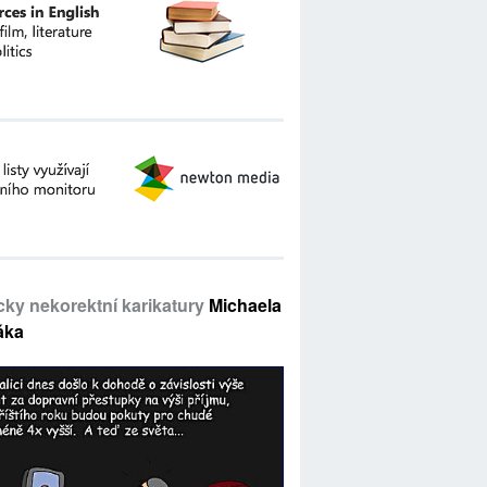
icky nekorektní karikatury
Michaela
áka