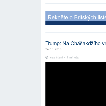
Trump: Na Chášakdžího vra
24. 10. 2018
čas čtení < 1 minuta