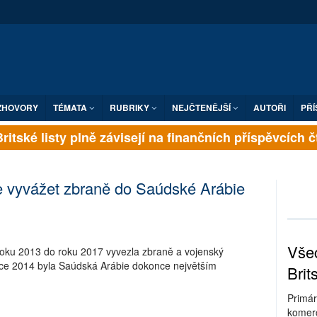
ZHOVORY
TÉMATA
RUBRIKY
NEJČTENĚJŠÍ
AUTOŘI
PŘÍ
Britské listy plně závisejí na finančních příspěvcíc
e vyvážet zbraně do Saúdské Arábie
Všec
oku 2013 do roku 2017 vyvezla zbraně a vojenský
roce 2014 byla Saúdská Arábie dokonce největším
Brit
Primár
komerc