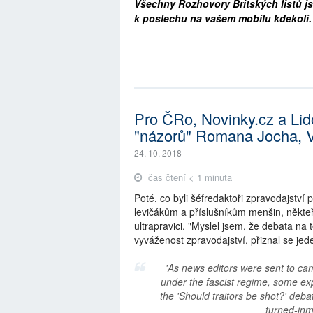
Všechny Rozhovory Britských listů js
k poslechu na vašem mobilu kdekoli
Pro ČRo, Novinky.cz a Lido
"názorů" Romana Jocha, Vá
24. 10. 2018
čas čtení < 1 minuta
Poté, co byli šéfredaktoři zpravodajstv
levičákům a příslušníkům menšin, někteří 
ultrapravici. "Myslel jsem, že debata na 
vyváženost zpravodajství, přiznal se jed
'As news editors were sent to cam
under the fascist regime, some expr
the 'Should traitors be shot?' deb
turned-inm