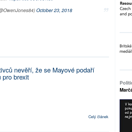
(@OwenJones84)
October 23, 2018
tivců nevěří, že se Mayové podaří
pro brexit
Polit
Marč
Celý článek