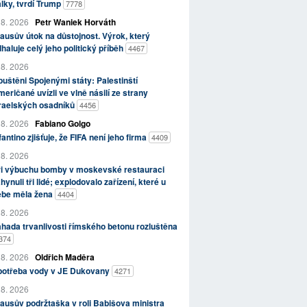
lky, tvrdí Trump
7778
 8. 2026
Petr Waniek Horváth
ausův útok na důstojnost. Výrok, který
haluje celý jeho politický příběh
4467
 8. 2026
uštěni Spojenými státy: Palestinští
eričané uvízli ve vlně násilí ze strany
zraelských osadníků
4456
 8. 2026
Fabiano Golgo
fantino zjišťuje, že FIFA není jeho firma
4409
 8. 2026
ři výbuchu bomby v moskevské restauraci
hynuli tři lidé; explodovalo zařízení, které u
ebe měla žena
4404
 8. 2026
hada trvanlivosti římského betonu rozluštěna
374
 8. 2026
Oldřich Maděra
potřeba vody v JE Dukovany
4271
 8. 2026
ausův podržtaška v roli Babišova ministra