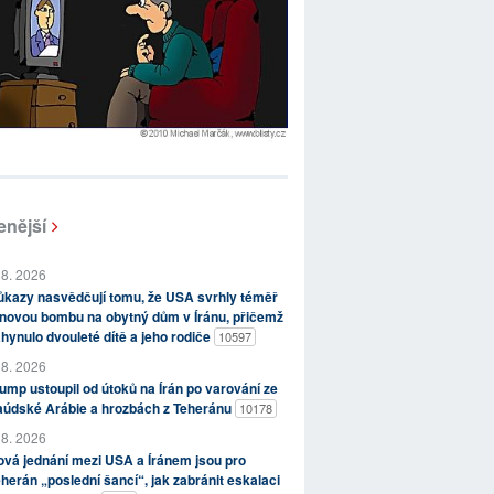
enější
 8. 2026
kazy nasvědčují tomu, že USA svrhly téměř
novou bombu na obytný dům v Íránu, přičemž
hynulo dvouleté dítě a jeho rodiče
10597
 8. 2026
ump ustoupil od útoků na Írán po varování ze
aúdské Arábie a hrozbách z Teheránu
10178
 8. 2026
vá jednání mezi USA a Íránem jsou pro
herán „poslední šancí“, jak zabránit eskalaci