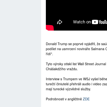
Donald Trump se poprvé vyjádřil, že s
podílet na usmrcení novináře Salmana C
řídí".
Tyto výroky otiskl list Wall Street Jou
Chášakdžího vraždu.
Interview s Trumpem ve WSJ vyšel během
turečtí činiutelé přehráli audio i video
mají turecké výzvědné služby.
Podrobnosti v angličtině
ZDE