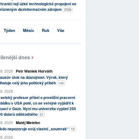
hraničí tají úzké technologické propojení se
přízněným dezinformačním zdrojem
3598
Týden
Měsíc
Rok
Vše
ílenější dnes
 8. 2026
Petr Waniek Horváth
ausův útok na důstojnost. Výrok, který
haluje celý jeho politický příběh
146
 8. 2026
raelský profesor přišel o prestižní pracovní
bídku v USA poté, co se veřejně vyjádřil k
tuaci v Gaze. Nyní mu univerzita vyplatí 250
00 dolarů odškodného
21
 8. 2026
Matěj Metelec
kdo nepozoruje svůj vlastní „soumrak“
19
 8. 2026