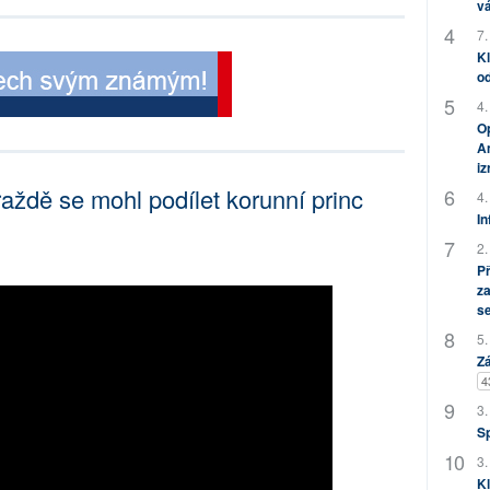
vá
7.
Kl
od
4.
Op
Am
i
ždě se mohl podílet korunní princ
4.
In
2.
P
za
s
5.
Zá
4
3.
S
3.
Kl