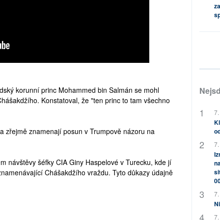
za
s
aúdský korunní princ Mohammed bin Salmán se mohl
Nejsd
hášakdžího. Konstatoval, že "ten princ to tam všechno
7.
Kl
rnal a zřejmě znamenají posun v Trumpově názoru na
od
7.
Iz
 návštěvy šéfky CIA Giny Haspelové v Turecku, kde jí
na
 zaznamenávající Chášakdžího vraždu. Tyto důkazy údajně
si
0
7.
Ni
7.