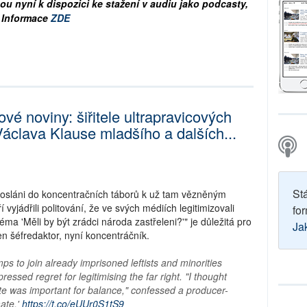
ou nyní k dispozici ke stažení v audiu jako podcasty,
. Informace
ZDE
vé noviny: šiřitele ultrapravicových
clava Klause mladšího a dalších...
St
í posláni do koncentračních táborů k už tam vězněným
vyjádřili politování, že ve svých médiích legitimizovali
for
téma 'Měli by být zrádci národa zastřeleni?'" je důležitá pro
Ja
en šéfredaktor, nyní koncentráčník.
ps to join already imprisoned leftists and minorities
essed regret for legitimising the far right. "I thought
ate was important for balance," confessed a producer-
ate.'
https://t.co/eUUr0S1tS9