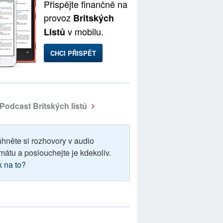
Přispějte finančně na
provoz
Britských
v mobilu.
Listů
CHCI PŘISPĚT
Podcast Britských listů
áhněte si rozhovory v audio
mátu a poslouchejte je kdekoliv.
k na to?