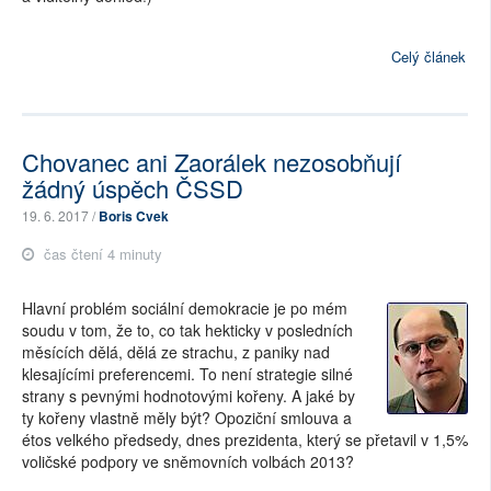
Celý článek
Chovanec ani Zaorálek nezosobňují
žádný úspěch ČSSD
19. 6. 2017 /
Boris Cvek
čas čtení 4 minuty
Hlavní problém sociální demokracie je po mém
soudu v tom, že to, co tak hekticky v posledních
měsících dělá, dělá ze strachu, z paniky nad
klesajícími preferencemi. To není strategie silné
strany s pevnými hodnotovými kořeny. A jaké by
ty kořeny vlastně měly být? Opoziční smlouva a
étos velkého předsedy, dnes prezidenta, který se přetavil v 1,5%
voličské podpory ve sněmovních volbách 2013?