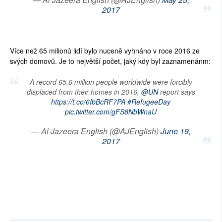
2017
Více než 65 milionů lidí bylo nuceně vyhnáno v roce 2016 ze
svých domovů. Je to největší počet, jaký kdy byl zaznamenánm:
A record 65.6 million people worldwide were forcibly
displaced from their homes in 2016,
@UN
report says
https://t.co/6IbBcRF7PA
#RefugeeDay
pic.twitter.com/gFS8NbWnaU
— Al Jazeera English (@AJEnglish)
June 19,
2017