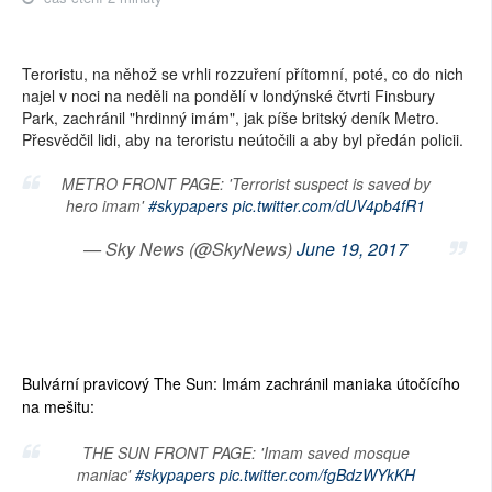
Teroristu, na něhož se vrhli rozzuření přítomní, poté, co do nich
najel v noci na neděli na pondělí v londýnské čtvrti Finsbury
Park, zachránil "hrdinný imám", jak píše britský deník Metro.
Přesvědčil lidi, aby na teroristu neútočili a aby byl předán policii.
METRO FRONT PAGE: 'Terrorist suspect is saved by
hero imam'
#skypapers
pic.twitter.com/dUV4pb4fR1
— Sky News (@SkyNews)
June 19, 2017
Bulvární pravicový The Sun: Imám zachránil maniaka útočícího
na mešitu:
THE SUN FRONT PAGE: 'Imam saved mosque
maniac'
#skypapers
pic.twitter.com/fgBdzWYkKH