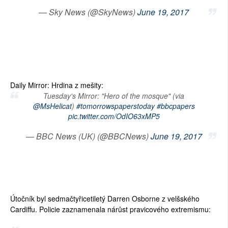
— Sky News (@SkyNews)
June 19, 2017
Daily Mirror: Hrdina z mešity:
Tuesday's Mirror: "Hero of the mosque" (via
@MsHelicat
)
#tomorrowspaperstoday
#bbcpapers
pic.twitter.com/OdIO63xMP5
— BBC News (UK) (@BBCNews)
June 19, 2017
Útočník byl sedmačtyřicetiletý Darren Osborne z velšského
Cardiffu. Policie zaznamenala nárůst pravicového extremismu: