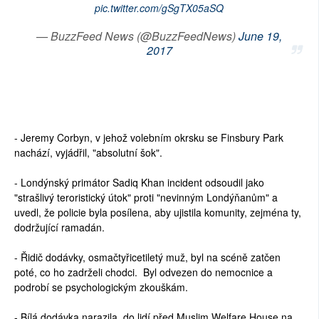
pic.twitter.com/gSgTX05aSQ
— BuzzFeed News (@BuzzFeedNews)
June 19,
2017
- Jeremy Corbyn, v jehož volebním okrsku se Finsbury Park
nachází, vyjádřil, "absolutní šok".
- Londýnský primátor Sadiq Khan incident odsoudil jako
"strašlivý teroristický útok" proti "nevinným Londýňanům" a
uvedl, že policie byla posílena, aby ujistila komunity, zejména ty,
dodržující ramadán.
- Řidič dodávky, osmačtyřicetiletý muž, byl na scéně zatčen
poté, co ho zadrželi chodci. Byl odvezen do nemocnice a
podrobí se psychologickým zkouškám.
- Bílá dodávka narazila do lidí před Muslim Welfare House na