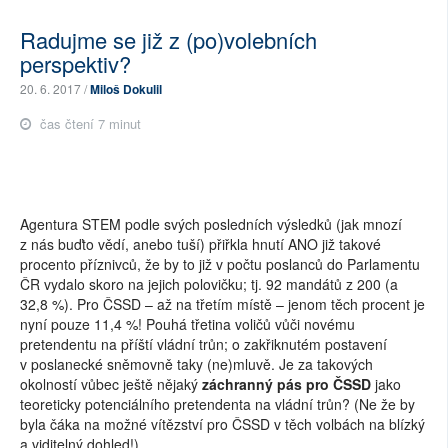
Radujme se již z (po)volebních
perspektiv?
20. 6. 2017 /
Miloš Dokulil
čas čtení 7 minut
Agentura STEM podle svých posledních výsledků (jak mnozí
z nás buďto vědí, anebo tuší) přiřkla hnutí ANO již takové
procento příznivců, že by to již v počtu poslanců do Parlamentu
ČR vydalo skoro na jejich polovičku; tj. 92 mandátů z 200 (a
32,8 %). Pro ČSSD – až na třetím místě – jenom těch procent je
nyní pouze 11,4 %! Pouhá třetina voličů vůči novému
pretendentu na příští vládní trůn; o zakřiknutém postavení
v poslanecké sněmovně taky (ne)mluvě. Je za takových
okolností vůbec ještě nějaký
záchranný pás pro ČSSD
jako
teoreticky potenciálního pretendenta na vládní trůn? (Ne že by
byla čáka na možné vítězství pro ČSSD v těch volbách na blízký
a viditelný dohled!)