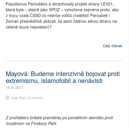
Populismus Paroubkův a zkrachovalý projekt strany LEV21,
která byla – stejně jako SPOZ – vytvořena zejména proto, aby
z trucu vzala ČSSD co nejvíce voličů (naštěstí Paroubek i
Zeman přesvědčivě ukázali, že sami žádnou silnou stranu na
zelené louce nepostaví)?
Celý článek
Mayová: Budeme intenzivně bojovat proti
extremismu, islamofobii a nenávisti
19. 6. 2017
čas čtení 2 minuty
Z prohlášení britské premiérky po pondělním atentátu proti
muslimům ve Finsbury Park: