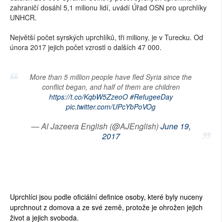
zahraničí dosáhl 5,1 milionu lidí, uvádí Úřad OSN pro uprchlíky
UNHCR.
Největší počet syrských uprchlíků, tři miliony, je v Turecku. Od
února 2017 jejich počet vzrostl o dalších 47 000.
More than 5 million people have fled Syria since the
conflict began, and half of them are children
https://t.co/KqbW5ZzeoO
#RefugeeDay
pic.twitter.com/UPcYbPoVOg
— Al Jazeera English (@AJEnglish)
June 19,
2017
Uprchlíci jsou podle oficiální definice osoby, které byly nuceny
uprchnout z domova a ze své země, protože je ohrožen jejich
život a jejich svoboda.