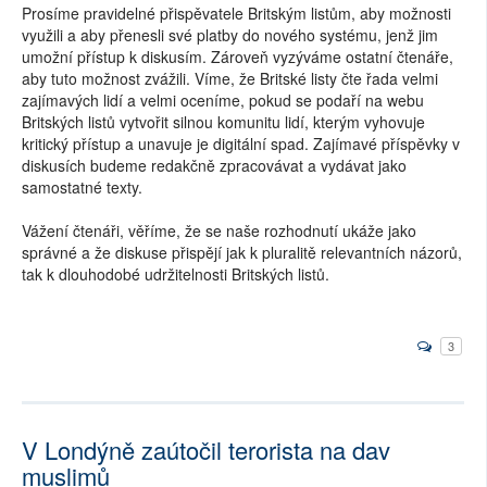
Prosíme pravidelné přispěvatele Britským listům, aby možnosti
využili a aby přenesli své platby do nového systému, jenž jim
umožní přístup k diskusím. Zároveň vyzýváme ostatní čtenáře,
aby tuto možnost zvážili. Víme, že Britské listy čte řada velmi
zajímavých lidí a velmi oceníme, pokud se podaří na webu
Britských listů vytvořit silnou komunitu lidí, kterým vyhovuje
kritický přístup a unavuje je digitální spad. Zajímavé příspěvky v
diskusích budeme redakčně zpracovávat a vydávat jako
samostatné texty.
Vážení čtenáři, věříme, že se naše rozhodnutí ukáže jako
správné a že diskuse přispějí jak k pluralitě relevantních názorů,
tak k dlouhodobé udržitelnosti Britských listů.
3
V Londýně zaútočil terorista na dav
muslimů