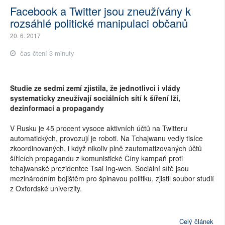
Facebook a Twitter jsou zneužívány k
rozsáhlé politické manipulaci občanů
20. 6. 2017
čas čtení 3 minuty
Studie ze sedmi zemí zjistila, že jednotlivci i vlády
systematicky zneužívají sociálních sítí k šíření lží,
dezinformací a propagandy
V Rusku je 45 procent vysoce aktivních účtů na Twitteru
automatických, provozují je roboti. Na Tchajwanu vedly tisíce
zkoordinovaných, i když nikoliv plně zautomatizovaných účtů
šířících propagandu z komunistické Číny kampaň proti
tchajwanské prezidentce Tsai Ing-wen. Sociální sítě jsou
mezinárodním bojištěm pro špinavou politiku, zjistil soubor studií
z Oxfordské univerzity.
Celý článek