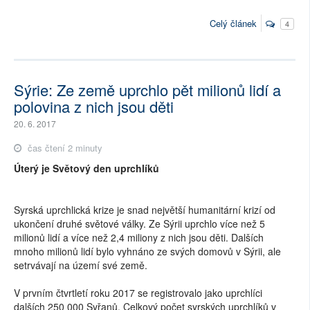
Celý článek
4
Sýrie: Ze země uprchlo pět milionů lidí a
polovina z nich jsou děti
20. 6. 2017
čas čtení 2 minuty
Úterý je Světový den uprchlíků
Syrská uprchlická krize je snad největší humanitární krizí od
ukončení druhé světové války. Ze Sýrii uprchlo více než 5
milionů lidí a více než 2,4 miliony z nich jsou děti. Dalších
mnoho milionů lidí bylo vyhnáno ze svých domovů v Sýrii, ale
setrvávají na území své země.
V prvním čtvrtletí roku 2017 se registrovalo jako uprchlíci
dalších 250 000 Syřanů. Celkový počet syrských uprchlíků v