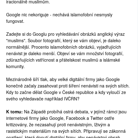
iracionálně muslimům.
Google nic nekoriguje - nechává islamofobní nesmysly
fungovat.
Zadejte si do Googlu pro vyhledávání obrázků anglický výraz
"muslims". Soubor fotografií, který se vám objeví, je daleko
normálnější. Procento islamofobních obrázků, vyjadřujících
nenávist je daleko menší. Objeví se vám množství fotografií,
zdůrazňujících vstřícnost a přátelskost muslimů a islámské
komunity.
Mezinárodně šíří tlak, aby velké digitální firmy jako Google
konečně začaly zasahovat proti šíření nenávisti na svých sítích.
Kdy to začne dělat Google v České republice a kdy vyloučí ze
svého vyhledavače například IVČRN?
K tomu:
Na Západě probíhá ostrá debata, v jejímž rámci jsou
internetové firmy jako Google, Facebook a Twitter ostře
kritizovány, že nezasahují proti nenávistným, lživým a
rasistickým materiálům na svých sítích. Připravují se zákonná
opatření, která donutí digitální firmy, aby nenávistný obsah