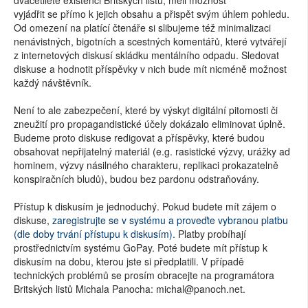
vyjádřit se přímo k jejich obsahu a přispět svým úhlem pohledu.
Od omezení na platící čtenáře si slibujeme též minimalizaci
nenávistných, bigotních a scestných komentářů, které vytvářejí
z internetových diskusí skládku mentálního odpadu. Sledovat
diskuse a hodnotit příspěvky v nich bude mít nicméně možnost
každý návštěvník.
Není to ale zabezpečení, které by výskyt digitální pitomosti či
zneužití pro propagandistické účely dokázalo eliminovat úplně.
Budeme proto diskuse redigovat a příspěvky, které budou
obsahovat nepřijatelný materiál (e.g. rasistické výzvy, urážky ad
hominem, výzvy násilného charakteru, replikaci prokazatelně
konspiračních bludů), budou bez pardonu odstraňovány.
Přístup k diskusím je jednoduchý. Pokud budete mít zájem o
diskuse,
zaregistrujte se v systému a proveďte vybranou platbu
(dle doby trvání přístupu k diskusím)
. Platby probíhají
prostřednictvím systému GoPay. Poté budete mít přístup k
diskusím na dobu, kterou jste si předplatili. V případě
technických problémů se prosím obracejte na programátora
Britských listů Michala Panocha: michal@panoch.net.