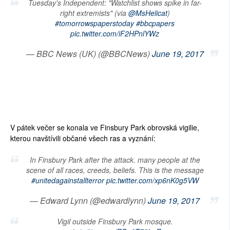
Tuesday's Independent: "Watchlist shows spike in far-
right extremists" (via
@MsHelicat
)
#tomorrowspaperstoday
#bbcpapers
pic.twitter.com/iF2HPnlYWz
— BBC News (UK) (@BBCNews)
June 19, 2017
V pátek večer se konala ve Finsbury Park obrovská vigilie,
kterou navštívili občané všech ras a vyznání:
In Finsbury Park after the attack. many people at the
scene of all races, creeds, beliefs. This is the message
#unitedagainstallterror
pic.twitter.com/xp6nK0g5VW
— Edward Lynn (@edwardlynn)
June 19, 2017
Vigil outside Finsbury Park mosque.