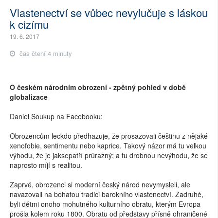
Vlastenectví se vůbec nevylučuje s láskou
k cizímu
19. 6. 2017
čas čtení 4 minuty
O českém národním obrození - zpětný pohled v době
globalizace
Daniel Soukup na Facebooku:
Obrozencům leckdo předhazuje, že prosazovali češtinu z nějaké
xenofobie, sentimentu nebo kaprice. Takový názor má tu velkou
výhodu, že je jaksepatří průrazný; a tu drobnou nevýhodu, že se
naprosto míjí s realitou.
Zaprvé, obrozenci si moderní český národ nevymysleli, ale
navazovali na bohatou tradici barokního vlastenectví. Zadruhé,
byli dětmi onoho mohutného kulturního obratu, kterým Evropa
prošla kolem roku 1800. Obratu od představy přísně ohraničené