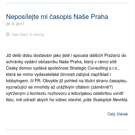
Neposílejte mi časopis Naše Praha
20. 6. 2017
čas čtení 2 minuty
Již delší dobu dostávám jako jistě i spousta dalších Pražanů do
schránky vydání občasníku Naše Praha, který v rámci sítě
Český domov vydává společnost Strategic Consulting s.r.o.,
která se mimo vydavatelské činnosti zabývá například i
lobbyingem, či PR. Obvykle již pohled na titulní stranu časopisu,
vyznačující se mnohdy až urážlivým citátem (záměrně?)
vytrženým z kontextu rozhovoru s kdovíjakou celebritou uvnitř
listu, mě odradí abych ho vůbec otevřel,
píše Svatopluk Nevrkla.
Celý článek