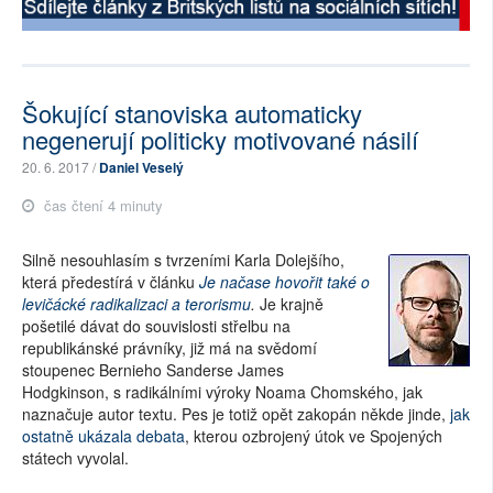
Šokující stanoviska automaticky
negenerují politicky motivované násilí
20. 6. 2017 /
Daniel Veselý
čas čtení 4 minuty
Silně nesouhlasím s tvrzeními Karla Dolejšího,
která předestírá v článku
Je načase hovořit také o
levičácké radikalizaci a terorismu
.
Je krajně
pošetilé dávat do souvislosti střelbu na
republikánské právníky, již má na svědomí
stoupenec Bernieho Sanderse James
Hodgkinson, s radikálními výroky Noama Chomského, jak
naznačuje autor textu. Pes je totiž opět zakopán někde jinde,
jak
ostatně ukázala debata
, kterou ozbrojený útok ve Spojených
státech vyvolal.