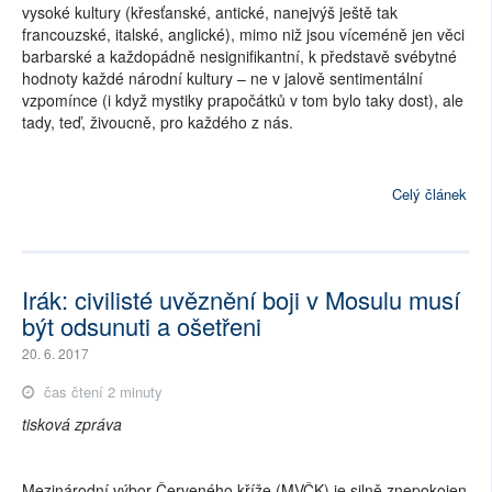
vysoké kultury (křesťanské, antické, nanejvýš ještě tak
francouzské, italské, anglické), mimo niž jsou víceméně jen věci
barbarské a každopádně nesignifikantní, k představě svébytné
hodnoty každé národní kultury – ne v jalově sentimentální
vzpomínce (i když mystiky prapočátků v tom bylo taky dost), ale
tady, teď, živoucně, pro každého z nás.
Celý článek
Irák: civilisté uvěznění boji v Mosulu musí
být odsunuti a ošetřeni
20. 6. 2017
čas čtení 2 minuty
tisková zpráva
Mezinárodní výbor Červeného kříže (MVČK) je silně znepokojen