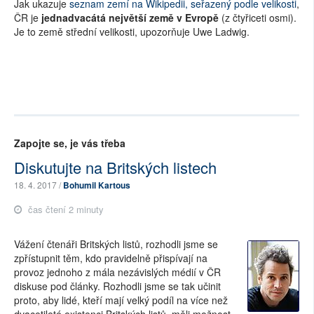
Jak ukazuje
seznam zemí na Wikipedii, seřazený podle velikosti
,
ČR je
jednadvacátá největší země v Evropě
(z čtyřiceti osmi).
Je to země střední velikosti, upozorňuje Uwe Ladwig.
Zapojte se, je vás třeba
Diskutujte na Britských listech
18. 4. 2017 /
Bohumil Kartous
čas čtení 2 minuty
Vážení čtenáři Britských listů, rozhodli jsme se
zpřístupnit těm, kdo pravidelně přispívají na
provoz jednoho z mála nezávislých médií v ČR
diskuse pod články. Rozhodli jsme se tak učinit
proto, aby lidé, kteří mají velký podíl na více než
dvacetileté existenci Britských listů, měli možnost