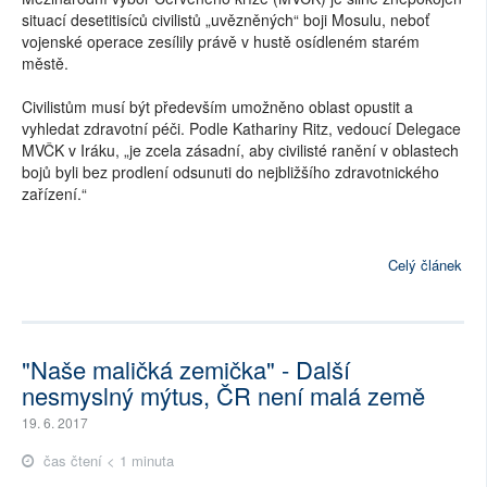
situací desetitisíců civilistů „uvězněných“ boji Mosulu, neboť
vojenské operace zesílily právě v hustě osídleném starém
městě.
Civilistům musí být především umožněno oblast opustit a
vyhledat zdravotní péči. Podle Kathariny Ritz, vedoucí Delegace
MVČK v Iráku, „je zcela zásadní, aby civilisté ranění v oblastech
bojů byli bez prodlení odsunuti do nejbližšího zdravotnického
zařízení.“
Celý článek
"Naše maličká zemička" - Další
nesmyslný mýtus, ČR není malá země
19. 6. 2017
čas čtení < 1 minuta