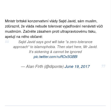
Ministr britské konzervativní vlády Sajid Javid, sám muslim,
zdůraznil, že vláda nebude tolerovat vyjadřování nenávisti vůči
muslimům. Začněte zásahem proti ultrapravicovému tisku,
apelují na něho občané:
Sajid Javid says govt will take "a zero-tolerance
approach" to islamophobia. Then start here, Mr Javid.
It's sickening & cannot be ignored
pic.twitter.com/ruROxSGBBl
— Alan Firth (@diponte)
June 19, 2017