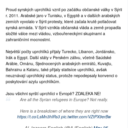
Proud syrských uprchlíků vznil po začátku občanské války v Sýrii
r. 2011. Arabské jaro v Tunisku, v Egyptě a v dalších arabských
zemích vyvolalo v Sýrii protesty, které začala krutě potlačovat
syrská armáda. V Sýrii vznikla občanská vláda a země propadla
složité válce mezi vládou, vzbouřeneckými skupinami a
zahraničními mocnostmi.
Největší počty uprchlíků přijaly Turecko, Libanon, Jordánsko,
Irák a Egypt. Další státy v Perském zálivu, včetně Saúdské
Arábie, Ománu, Sjednocených arabských emirátů, Kuvajtu,
Bahrainu a Kataru, také přijaly statisíce uprchlíků, avšak
neuznávají uprchlický status, protože nepodepsaly konvenci o
poskytování azylu uprchlíkům.
Jsou všichni syrští uprchlíci v Evropě? ZDALEKA NE!
Are all the Syrian refugees in Europe? Not really.
Here is a breakdown of where they are right now
https://t.co/LsMn3hIRs3
pic.twitter.com/VZtPX9erBw
— Al Jazeera English (@AJEnglish)
May 25,