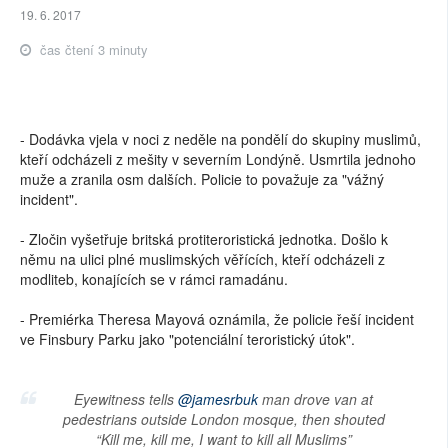
19. 6. 2017
čas čtení 3 minuty
- Dodávka vjela v noci z neděle na pondělí do skupiny muslimů,
kteří odcházeli z mešity v severním Londýně. Usmrtila jednoho
muže a zranila osm dalších. Policie to považuje za "vážný
incident".
- Zločin vyšetřuje britská protiteroristická jednotka. Došlo k
němu na ulici plné muslimských věřících, kteří odcházeli z
modliteb, konajících se v rámci ramadánu.
- Premiérka Theresa Mayová oznámila, že policie řeší incident
ve Finsbury Parku jako "potenciální teroristický útok".
Eyewitness tells
@jamesrbuk
man drove van at
pedestrians outside London mosque, then shouted
“Kill me, kill me, I want to kill all Muslims”