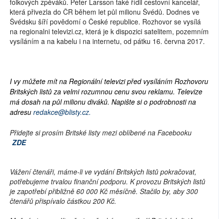
folkových zpěváků. Peter Larsson také řídil cestovní kancelář,
která přivezla do ČR během let půl milionu Švédů. Dodnes ve
Švédsku šíří povědomí o České republice. Rozhovor se vysílá
na regionalni televizi.cz, která je k dispozici satelitem, pozemním
vysíláním a na kabelu i na internetu, od pátku 16. června 2017.
I vy můžete mít na Regionální televizi před vysíláním Rozhovoru
Britských listů za velmi rozumnou cenu svou reklamu. Televize
má dosah na půl milionu diváků. Napište si o podrobnosti na
adresu
redakce@blisty.cz.
Přidejte si prosím Britské listy mezi oblíbené na Facebooku
ZDE
Vážení čtenáři,
máme-li ve vydání Britských listů pokračovat,
potřebujeme trvalou finanční podporu. K provozu Britských listů
je zapotřebí přibližně 60 000 Kč měsíčně. Stačilo by, aby 300
čtenářů přispívalo částkou 200 Kč.