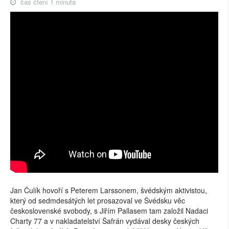
čas čtení 1 minuta
Jan Čulík hovoří s Peterem Larssonem, švédským aktivistou,
který od sedmdesátých let prosazoval ve Švédsku věc
československé svobody, s Jiřím Pallasem tam založil Nadaci
Charty 77 a v nakladatelství Šafrán vydával desky českých