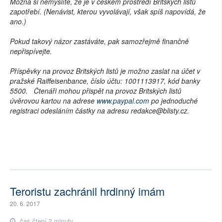
Možná si nemyslíte, že je v českém prostředí Britských listů
zapotřebí. (Nenávist, kterou vyvolávají, však spíš napovídá, že
ano.)
Pokud takový názor zastáváte, pak samozřejmě finančně
nepřispívejte.
Příspěvky na provoz Britských listů je možno zaslat na účet v
pražské Raiffeisenbance, číslo účtu: 1001113917, kód banky
5500. Čtenáři mohou přispět na provoz Britských listů
úvěrovou kartou na adrese
www.paypal.com
po jednoduché
registraci odesláním částky na adresu redakce@blisty.cz.
Teroristu zachránil hrdinný imám
20. 6. 2017
čas čtení 2 minuty