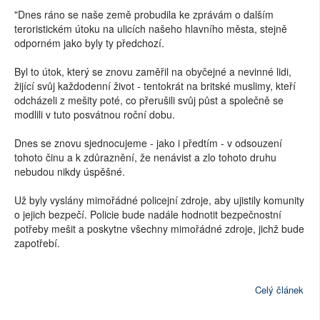
"Dnes ráno se naše země probudila ke zprávám o dalším
teroristickém útoku na ulicích našeho hlavního města, stejně
odporném jako byly ty předchozí.
Byl to útok, který se znovu zaměřil na obyčejné a nevinné lidi,
žijící svůj každodenní život - tentokrát na britské muslimy, kteří
odcházeli z mešity poté, co přerušili svůj půst a společně se
modlili v tuto posvátnou roční dobu.
Dnes se znovu sjednocujeme - jako i předtím - v odsouzení
tohoto činu a k zdůraznění, že nenávist a zlo tohoto druhu
nebudou nikdy úspěšné.
Už byly vyslány mimořádné policejní zdroje, aby ujistily komunity
o jejich bezpečí. Policie bude nadále hodnotit bezpečnostní
potřeby mešit a poskytne všechny mimořádné zdroje, jichž bude
zapotřebí.
Celý článek