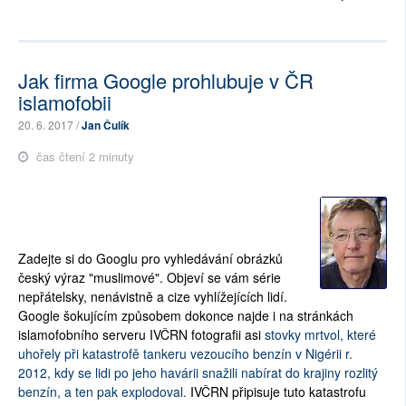
Jak firma Google prohlubuje v ČR
islamofobii
20. 6. 2017 /
Jan Čulík
čas čtení 2 minuty
Zadejte si do Googlu pro vyhledávání obrázků
český výraz "muslimové". Objeví se vám série
nepřátelsky, nenávistně a cize vyhlížejících lidí.
Google šokujícím způsobem dokonce najde i na stránkách
islamofobního serveru IVČRN fotografii asi
stovky mrtvol, které
uhořely při katastrofě tankeru vezoucího benzín v Nigérii r.
2012, kdy se lidi po jeho havárii snažili nabírat do krajiny rozlitý
benzín, a ten pak explodoval.
IVČRN připisuje tuto katastrofu