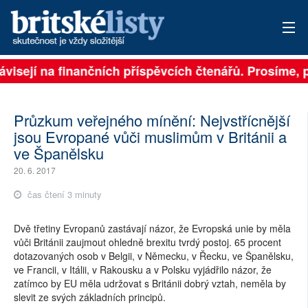
ě závisejí na finančních příspěvcích čtenářů. Prosíme
PŘIHLÁSIT
AKTUÁLNÍ VYDÁNÍ
Průzkum veřejného mínění: Nejvstřícnější
jsou Evropané vůči muslimům v Británii a
ARCHIV
ve Španělsku
ROZHOVORY
20. 6. 2017
čas čtení 3 minuty
TÉMATA
Dvě třetiny Evropanů zastávají názor, že Evropská unie by měla
NEJČTENĚJŠÍ ZA 7 DNÍ
vůči Británii zaujmout ohledně brexitu tvrdý postoj. 65 procent
dotazovaných osob v Belgii, v Německu, v Řecku, ve Španělsku,
AUTOŘI
ve Francii, v Itálii, v Rakousku a v Polsku vyjádřilo názor, že
zatímco by EU měla udržovat s Británii dobrý vztah, neměla by
PŘÍSPĚVKY NA PROVOZ
slevit ze svých základních principů.