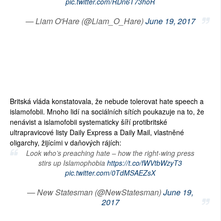
pic.twitter.com/RDn6T73hoR
— Liam O'Hare (@Liam_O_Hare)
June 19, 2017
Britská vláda konstatovala, že nebude tolerovat hate speech a
islamofobii. Mnoho lidí na sociálních sítích poukazuje na to, že
nenávist a islamofobii systematicky šíří protibritské
ultrapravicové listy Daily Express a Daily Mail, vlastněné
oligarchy, žijícími v daňových rájích:
Look who’s preaching hate – how the right-wing press
stirs up Islamophobia
https://t.co/fWVtbWzyT3
pic.twitter.com/0TdMSAEZsX
— New Statesman (@NewStatesman)
June 19,
2017