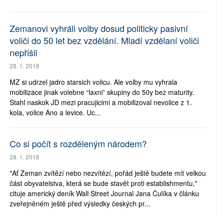
Zemanovi vyhráli volby dosud politicky pasivní
voliči do 50 let bez vzdělání. Mladí vzdělaní voliči
nepřišli
28. 1. 2018
MZ si udrzel jadro starsich volicu. Ale volby mu vyhrala
mobilizace jinak volebne “laxni” skupiny do 50y bez maturity.
Stahl naskok JD mezi pracujicimi a mobilizoval nevolice z 1.
kola, volice Ano a levice. Uc...
Co si počít s rozděleným národem?
28. 1. 2018
"Ať Zeman zvítězí nebo nezvítězí, pořád ještě budete mít velkou
část obyvatelstva, která se bude stavět proti establishmentu,"
cituje americký deník Wall Street Journal Jana Čulíka v článku
zveřejněném ještě před výsledky českých pr...