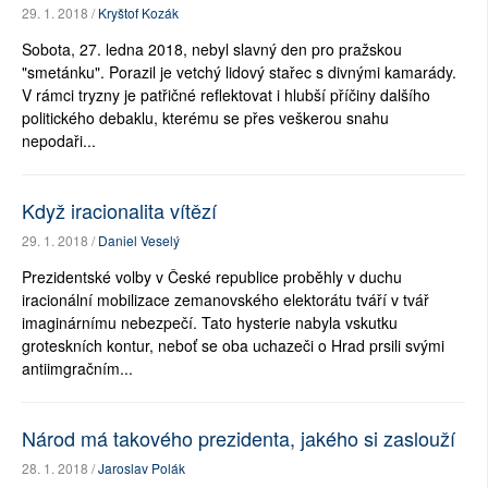
29. 1. 2018 /
Kryštof Kozák
Sobota, 27. ledna 2018, nebyl slavný den pro pražskou
"smetánku". Porazil je vetchý lidový stařec s divnými kamarády.
V rámci tryzny je patřičné reflektovat i hlubší příčiny dalšího
politického debaklu, kterému se přes veškerou snahu
nepodaři...
Když iracionalita vítězí
29. 1. 2018 /
Daniel Veselý
Prezidentské volby v České republice proběhly v duchu
iracionální mobilizace zemanovského elektorátu tváří v tvář
imaginárnímu nebezpečí. Tato hysterie nabyla vskutku
groteskních kontur, neboť se oba uchazeči o Hrad prsili svými
antiimgračním...
Národ má takového prezidenta, jakého si zaslouží
28. 1. 2018 /
Jaroslav Polák