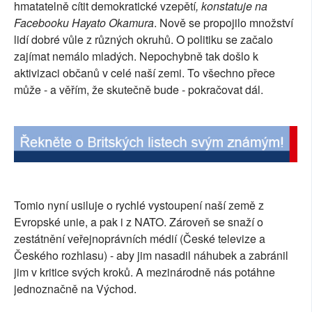
hmatatelně cítit demokratické vzepětí
, konstatuje na
SOCIÁLNÍ SÍTĚ
Facebooku Hayato Okamura
. Nově se propojilo množství
lidí dobré vůle z různých okruhů. O politiku se začalo
RUBRIKY
zajímat nemálo mladých. Nepochybně tak došlo k
aktivizaci občanů v celé naší zemi. To všechno přece
PLNÁ VERZE STRÁNEK
může - a věřím, že skutečně bude - pokračovat dál.
Tomio nyní usiluje o rychlé vystoupení naší země z
Evropské unie, a pak i z NATO. Zároveň se snaží o
zestátnění veřejnoprávních médií (České televize a
Českého rozhlasu) - aby jim nasadil náhubek a zabránil
jim v kritice svých kroků. A mezinárodně nás potáhne
jednoznačně na Východ.