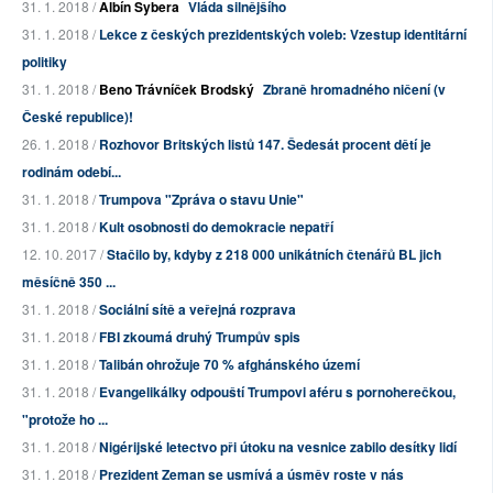
31. 1. 2018 /
Albín Sybera
Vláda silnějšího
31. 1. 2018 /
Lekce z českých prezidentských voleb: Vzestup identitární
politiky
31. 1. 2018 /
Beno Trávníček Brodský
Zbraně hromadného ničení (v
České republice)!
26. 1. 2018 /
Rozhovor Britských listů 147. Šedesát procent dětí je
rodinám odebí...
31. 1. 2018 /
Trumpova "Zpráva o stavu Unie"
31. 1. 2018 /
Kult osobnosti do demokracie nepatří
12. 10. 2017 /
Stačilo by, kdyby z 218 000 unikátních čtenářů BL jich
měsíčně 350 ...
31. 1. 2018 /
Sociální sítě a veřejná rozprava
31. 1. 2018 /
FBI zkoumá druhý Trumpův spis
31. 1. 2018 /
Talibán ohrožuje 70 % afghánského území
31. 1. 2018 /
Evangelikálky odpouští Trumpovi aféru s pornoherečkou,
"protože ho ...
31. 1. 2018 /
Nigérijské letectvo při útoku na vesnice zabilo desítky lidí
31. 1. 2018 /
Prezident Zeman se usmívá a úsměv roste v nás