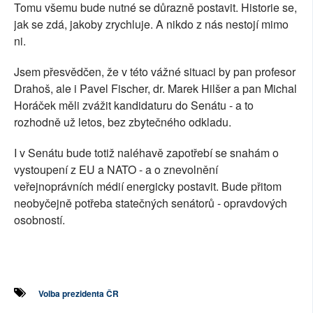
Tomu všemu bude nutné se důrazně postavit. Historie se,
jak se zdá, jakoby zrychluje. A nikdo z nás nestojí mimo
ni.
Jsem přesvědčen, že v této vážné situaci by pan profesor
Drahoš, ale i Pavel Fischer, dr. Marek Hilšer a pan Michal
Horáček měli zvážit kandidaturu do Senátu - a to
rozhodně už letos, bez zbytečného odkladu.
I v Senátu bude totiž naléhavě zapotřebí se snahám o
vystoupení z EU a NATO - a o znevolnění
veřejnoprávních médií energicky postavit. Bude přitom
neobyčejně potřeba statečných senátorů - opravdových
osobností.
Volba prezidenta ČR