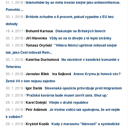
31. 1. 2018 /
Islamofobie by se měla trestat stejně jako antisemitismus.
Pomohlo ...
30. 1. 2018 /
Británie zchudne o 8 procent, pokud vypadne z EU bez
dohody
18. 4. 2017 /
Bohumil Kartous
Diskutujte na Britských listech
30. 1. 2018 /
Jiří Hlavenka
Vždy se na to dívejte z té lepší stránky
30. 1. 2018 /
Tomasz Oryński
"Hitlera Němci upřímně milovali stejně
tak, jako Češi milovali Rein...
30. 1. 2018 /
Kateřina Duchoňová
Na návštěvě v katolické komunitě v
Teheránu
30. 1. 2018 /
Jaroslav Bílek
,
Iva Sojková
Anexe Krymu je hotová věc?
Země V4 v tom nejsou zajedno
30. 1. 2018 /
Igor Daniš
Slovenská opozícia pritvrdzuje proti imigrantom
29. 1. 2018 /
'Pražská kavárna bude muset zavřít ústa. Shut up.'
29. 1. 2018 /
Karel Dolejší
Vítejte v druhé republice
29. 1. 2018 /
Petr Adámek
Je třetina voličů tak spokojena, že ani nejde
k volbám?
29. 1. 2018 /
Kryštof Kozák
Kudy z marasmu "lidovosti" a symbolické