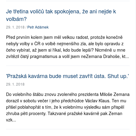
Je třetina voličů tak spokojena, že ani nejde k
volbám?
29. 1. 2018 /
Petr Adámek
Před prvním kolem jsem měl velkou radost, protože konečně
nebyly volby v ČR o volbě nejmenšího zla, ale bylo opravdu z
čeho vybírat, až jsem si říkal, kdo bude lepší? Nicméně u mne
zvítězil čistý pragmatismus a volil jsem neZemana Drahoše, kt...
'Pražská kavárna bude muset zavřít ústa. Shut up.'
29. 1. 2018
Do volebního štábu znovu zvoleného prezidenta Miloše Zemana
dorazil v sobotu večer i jeho předchůdce Václav Klaus. Ten mu
přišel poblahopřát s tím, že k volebnímu výsledku sám přispěl
zhruba pěti procenty. Takzvané pražské kavárně pak Zeman
vzk...