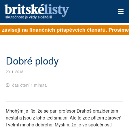
ě závisejí na finančních příspěvcích čtenářů. Prosíme,
PŘIHLÁSIT
AKTUÁLNÍ VYDÁNÍ
ARCHIV
Dobré plody
ROZHOVORY
29. 1. 2018
TÉMATA
čas čtení 1 minuta
NEJČTENĚJŠÍ ZA 7 DNÍ
AUTOŘI
Mnohým je líto, že se pan profesor Drahoš prezidentem
nestal a jsou z toho teď smutní. Ale je zde přitom zároveň
PŘÍSPĚVKY NA PROVOZ
i velmi mnoho dobrého. Myslím, že je ve společnosti