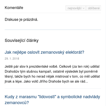
Komentáře
nejnovější
oblíbené
Diskuse je prázdná.
Související články
Jak nejlépe oslovit zemanovský elektorát?
29. 1. 2018
Ještě pár slov k prezidentské volbě. Celkově (za ten rok) udělal
Drahošův tým slušnou kampaň, ostatně výsledek byl poměrně
těsný, takže bych ho nerad nějak mistroval v tom, co měl udělat
jinak a lépe. Jako volič Jiřího Drahoše bych se ale rád...
Kudy z marasmu "lidovosti" a symbolické nadvlády
zemanovců?