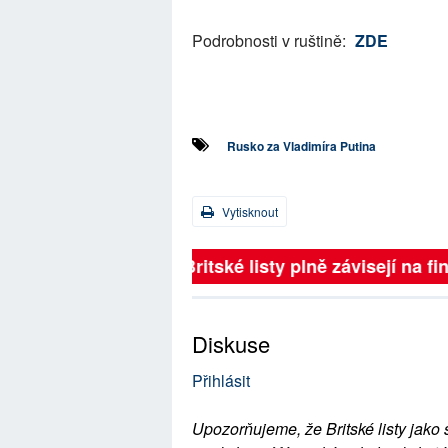
Podrobnosti v ruštině:
ZDE
Rusko za Vladimíra Putina
Vytisknout
Britské listy plně závisejí na 
Diskuse
Přihlásit
Upozorňujeme, že Britské listy jako 