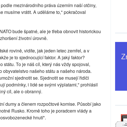
 podle mezinárodního práva územím naší otčiny,
e musíme vrátit. A uděláme to," pokračoval
 NATO bude špatné, ale je třeba obnovit historickou
zhoršení životní úrovně.
ské rovině, vidíte, jak jeden letec zemřel, a v
kže je to sjednocující faktor. A jaký faktor?
státu. To je náš cíl, který nás vždy spojoval,
no obyvatelstvo našeho státu a našeho národa.
umožní sjednotit se. Sjednotit se musejí řidiči
jí podmínky, i lidé se svými výplatami," prohlásil
ý cíl, ale o obranný.
tní dumy a členem rozpočtové komise. Působí jako
ednotné Rusko. Kromě toho je poradcem vlády a
osvobozenecké hnutí".