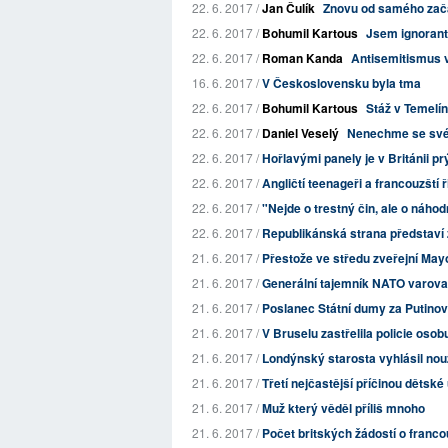
22. 6. 2017 /
Jan Čulík
Znovu od samého začát
22. 6. 2017 /
Bohumil Kartous
Jsem ignorant
22. 6. 2017 /
Roman Kanda
Antisemitismus v 
16. 6. 2017 /
V Československu byla tma
22. 6. 2017 /
Bohumil Kartous
Stáž v Temelí
22. 6. 2017 /
Daniel Veselý
Nenechme se svés
22. 6. 2017 /
Hořlavými panely je v Británii p
22. 6. 2017 /
Angličtí teenageři a francouzští ř
22. 6. 2017 /
"Nejde o trestný čin, ale o náho
22. 6. 2017 /
Republikánská strana představí 
21. 6. 2017 /
Přestože ve středu zveřejní Mayo
21. 6. 2017 /
Generální tajemník NATO varova
21. 6. 2017 /
Poslanec Státní dumy za Putinovu
21. 6. 2017 /
V Bruselu zastřelila policie osob
21. 6. 2017 /
Londýnský starosta vyhlásil nouz
21. 6. 2017 /
Třetí nejčastější příčinou dětské
21. 6. 2017 /
Muž který věděl příliš mnoho
21. 6. 2017 /
Počet britských žádostí o franc