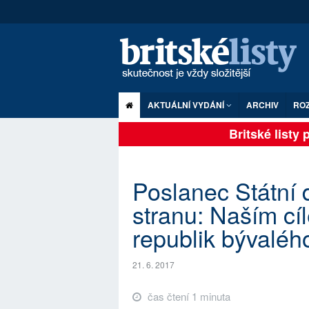
AKTUÁLNÍ VYDÁNÍ
ARCHIV
RO
Britské listy pl
Poslanec Státní
stranu: Naším cí
republik bývalé
21. 6. 2017
čas čtení 1 minuta