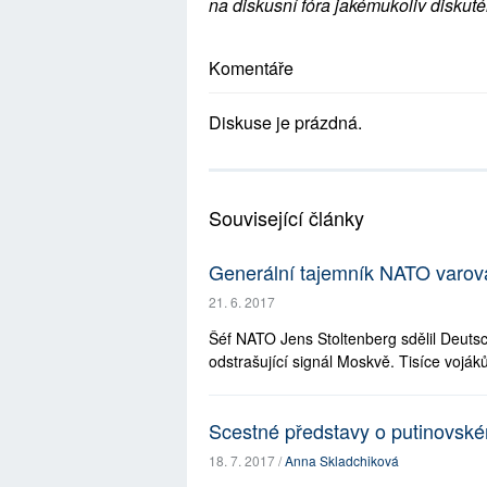
na diskusní fóra jakémukoliv diskuté
Komentáře
Diskuse je prázdná.
Související články
Generální tajemník NATO varov
21. 6. 2017
Šéf NATO Jens Stoltenberg sdělil Deutsch
odstrašující signál Moskvě. Tisíce vojáků
Scestné představy o putinovsk
18. 7. 2017 /
Anna Skladchiková