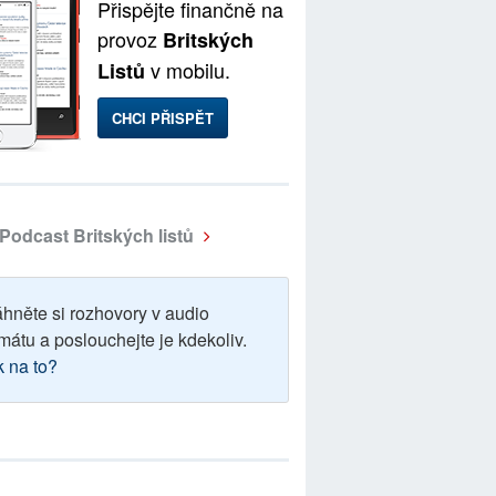
Přispějte finančně na
provoz
Britských
v mobilu.
Listů
CHCI PŘISPĚT
Podcast Britských listů
áhněte si rozhovory v audio
mátu a poslouchejte je kdekoliv.
k na to?