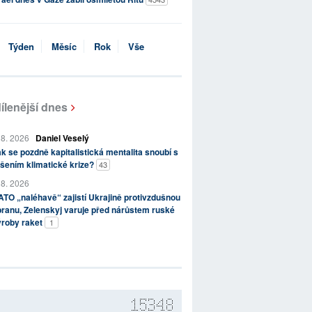
Týden
Měsíc
Rok
Vše
ílenější dnes
 8. 2026
Daniel Veselý
k se pozdně kapitalistická mentalita snoubí s
šením klimatické krize?
43
 8. 2026
TO „naléhavě“ zajistí Ukrajině protivzdušnou
ranu, Zelenskyj varuje před nárůstem ruské
ýroby raket
1
15348