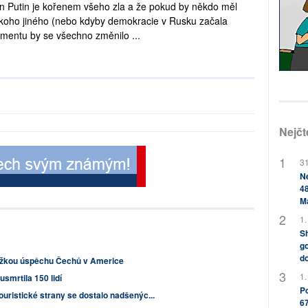
an Putin je kořenem všeho zla a že pokud by někdo měl
ěkoho jiného (nebo kdyby demokracie v Rusku začala
mentu by se všechno změnilo ...
Nejčt
31
Ne
48
M
1.
Sh
go
do
ážkou úspěchu Čechů v Americe
1.
smrtila 150 lidí
Po
uristické strany se dostalo nadšenýc...
67