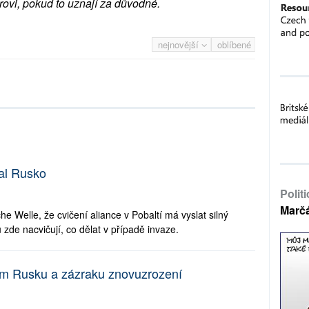
rovi, pokud to uznají za důvodné.
nejnovější
oblíbené
al Rusko
Polit
Marč
e Welle, že cvičení aliance v Pobaltí má vyslat silný
 zde nacvičují, co dělat v případě invaze.
ém Rusku a zázraku znovuzrození