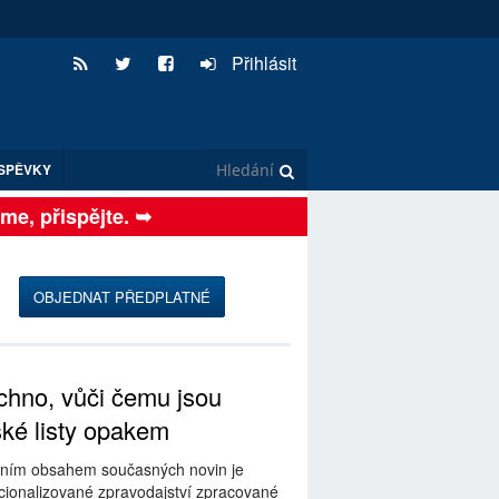
Přihlásit
SPĚVKY
e, přispějte. ➥
OBJEDNAT PŘEDPLATNÉ
hno, vůči čemu jsou
ské listy opakem
ním obsahem současných novin je
ionalizované zpravodajství zpracované