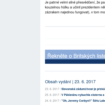
Je patrné velmi silné přesvědčení, že p
kouzelnou hůlku a učinil prezidentem n
zázrakem najednou fungovat), v tom mo
Obsah vydání | 23. 6. 2017
23. 6. 2017 /
Slovanská zádumčivost je přek
25. 6. 2017 /
V Pákistánu vybuchla cisterna a u
24. 6. 2017 /
"Oh, Jeremy Corbyn!!" Šéfu Labo