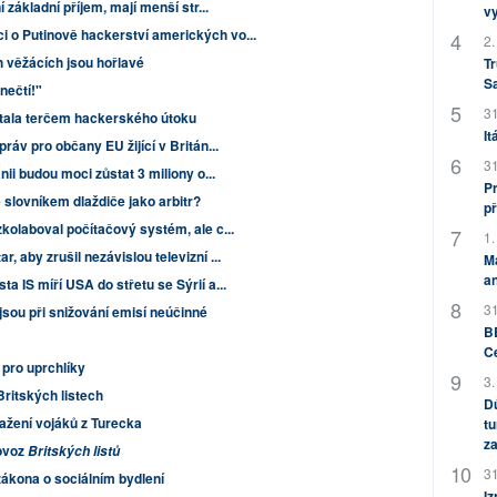
í základní příjem, mají menší str...
v
 o Putinově hackerství amerických vo...
2.
h věžácích jsou hořlavé
Tr
S
nečtí!"
31
tala terčem hackerského útoku
It
práv pro občany EU žijící v Britán...
31
nii budou moci zůstat 3 miliony o...
Pr
e slovníkem dlaždiče jako arbitr?
př
zkolaboval počítačový systém, ale c...
1.
, aby zrušil nezávislou televizní ...
M
an
a IS míří USA do střetu se Sýrií a...
31
jsou při snižování emisí neúčinné
BB
C
 pro uprchlíky
3.
Britských listech
Dů
ažení vojáků z Turecka
tu
za
rovoz
Britských listů
31
ákona o sociálním bydlení
Iz