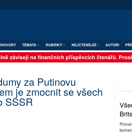
ZHOVORY
TÉMATA
RUBRIKY
NEJČTENĚJŠÍ
AUTOŘI
PŘÍ
ně závisejí na finančních příspěvcích čtenářů. Prosím
 dumy za Putinovu
lem je zmocnit se všech
ho SSSR
Všec
Brit
Primár
komerc