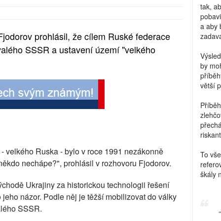
tak, a
pobavi
a aby 
jodorov prohlásil, že cílem Ruské federace
zadava
ývalého SSSR a ustavení území "velkého
Výsled
by moh
příběh
větší 
Příběh
zlehčo
přechá
riskant
- velkého Ruska - bylo v roce 1991 nezákonně
To vše
někdo nechápe?", prohlásil v rozhovoru Fjodorov.
refero
škály 
ýchodě Ukrajiny za historickou technologii řešení
 jeho názor. Podle něj je těžší mobilizovat do války
valého SSSR.