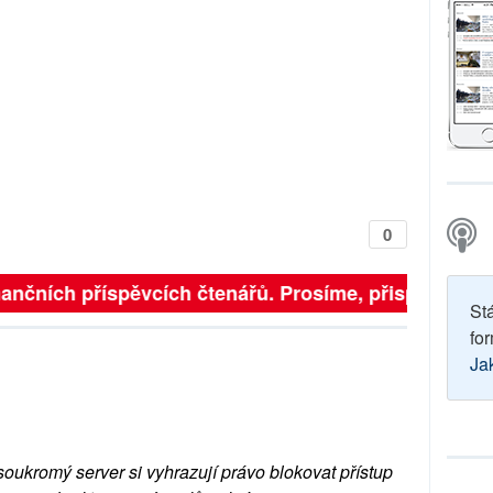
0
finančních příspěvcích čtenářů. Prosíme, přispějte. ➥
St
for
Ja
soukromý server si vyhrazují právo blokovat přístup