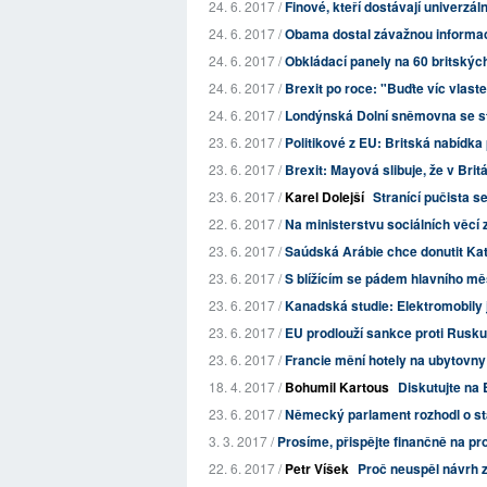
24. 6. 2017 /
Finové, kteří dostávají univerzáln
24. 6. 2017 /
Obama dostal závažnou informaci
24. 6. 2017 /
Obkládací panely na 60 britskýc
24. 6. 2017 /
Brexit po roce: "Buďte víc vlaste
24. 6. 2017 /
Londýnská Dolní sněmovna se s
23. 6. 2017 /
Politikové z EU: Britská nabídka 
23. 6. 2017 /
Brexit: Mayová slibuje, že v Britá
23. 6. 2017 /
Karel Dolejší
Stranící pučista s
22. 6. 2017 /
Na ministerstvu sociálních věcí 
23. 6. 2017 /
Saúdská Arábie chce donutit Katar
23. 6. 2017 /
S blížícím se pádem hlavního měst
23. 6. 2017 /
Kanadská studie: Elektromobily 
23. 6. 2017 /
EU prodlouží sankce proti Rusku
23. 6. 2017 /
Francie mění hotely na ubytovny
18. 4. 2017 /
Bohumil Kartous
Diskutujte na 
23. 6. 2017 /
Německý parlament rozhodl o st
3. 3. 2017 /
Prosíme, přispějte finančně na p
22. 6. 2017 /
Petr Víšek
Proč neuspěl návrh z