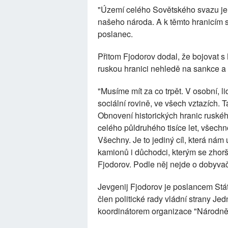
"Území celého Sovětského svazu je
našeho národa. A k těmto hranicím s
poslanec.
Přitom Fjodorov dodal, že bojovat s
ruskou hranici nehledě na sankce a 
"Musíme mít za co trpět. V osobní, lid
sociální rovině, ve všech vztazích. Ta
Obnovení historických hranic ruského 
celého půldruhého tisíce let, všech
Všechny. Je to jediný cíl, která nám 
kamionů i důchodci, kterým se zhoršu
Fjodorov. Podle něj nejde o dobyvačn
Jevgenij Fjodorov je poslancem Stá
člen politické rady vládní strany J
koordinátorem organizace "Národně