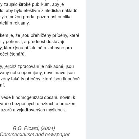
by zaujalo široké publikum, aby je
lo, aby bylo efektivní z hlediska nákladů
bylo možno prodat pozornost publika
telům reklamy.
kem je, že jsou přehlíženy příběhy, které
ly pohoršit, a přednost dostávají
y, které jsou přijatelné a zábavné pro
počet čtenářů.
y, jejichž zpracování je nákladné, jsou
vány nebo opomíjeny, nevšímavě jsou
zeny také ty příběhy, které jsou finančně
ní.
 vede k homogenizaci obsahu novin, k
vání o bezpečných otázkách a omezení
názorů a vyjadřovaných myšlenek.
R.G. Picard, (2004)
“Commercialism and newspaper