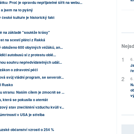
ku: Proč je opravdu nepřijatelné šířit na webu...
 a jsem na to pyšný
české kultuře je historický fakt
ně na základě "soutěže krásy"
t na scestí pištci z Rakká
Nejsd
rý obloženo 600 obytných věžáků, an...
idiči autobusů si z protestu oblé...
6.
dnou souhru nepředvídatelných udál...
Ja
zákon o zdravotní péči
ře
vá svůj vládní program, se severoir...
6.
NA
l Rusko
ob
 stranu: Naším cílem je zmocnit se ...
v
u, která se pokusila o atentát
ový stav znečištění vzduchu kvůli v...
 úmrtnosti v USA je střelba
ouzské občanství vzrostl o 254 %