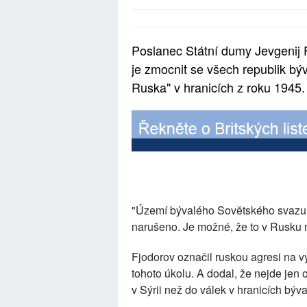
Poslanec Státní dumy Jevgenij F
je zmocnit se všech republik b
Ruska" v hranicích z roku 1945.
"Území bývalého Sovětského svazu 
narušeno. Je možné, že to v Rusku 
Fjodorov označil ruskou agresi na v
tohoto úkolu. A dodal, že nejde jen o
v Sýrii než do válek v hranicích bý