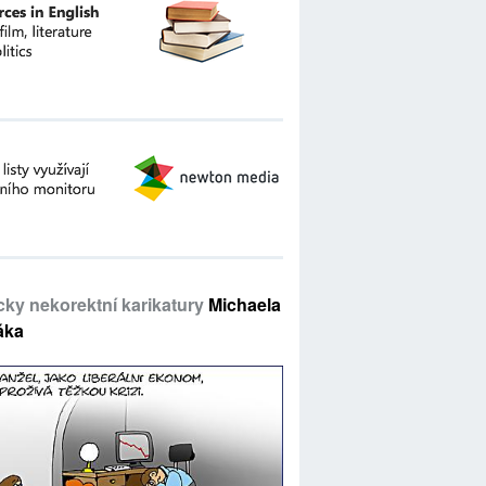
icky nekorektní karikatury
Michaela
áka