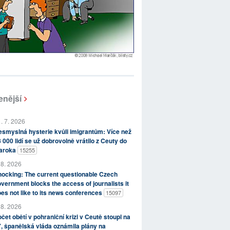
enější
. 7. 2026
smyslná hysterie kvůli imigrantům: Více než
 000 lidí se už dobrovolně vrátilo z Ceuty do
aroka
15255
 8. 2026
ocking: The current questionable Czech
vernment blocks the access of journalists it
es not like to its news conferences
15097
 8. 2026
čet obětí v pohraniční krizi v Ceutě stoupl na
, španělská vláda oznámila plány na