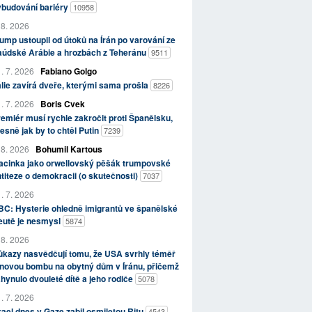
ybudování bariéry
10958
 8. 2026
ump ustoupil od útoků na Írán po varování ze
aúdské Arábie a hrozbách z Teheránu
9511
. 7. 2026
Fabiano Golgo
álie zavírá dveře, kterými sama prošla
8226
. 7. 2026
Boris Cvek
emiér musí rychle zakročit proti Španělsku,
esně jak by to chtěl Putin
7239
 8. 2026
Bohumil Kartous
acinka jako orwellovský pěšák trumpovské
titeze o demokracii (o skutečnosti)
7037
. 7. 2026
C: Hysterie ohledně imigrantů ve španělské
eutě je nesmysl
5874
 8. 2026
kazy nasvědčují tomu, že USA svrhly téměř
novou bombu na obytný dům v Íránu, přičemž
hynulo dvouleté dítě a jeho rodiče
5078
. 7. 2026
rael dnes v Gaze zabil osmiletou Ritu
4543