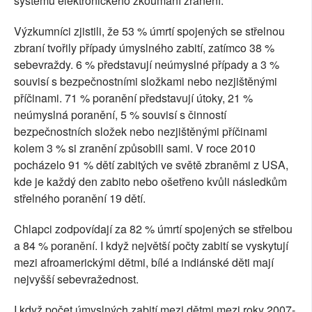
systému elektronického zkoumání zranění.
Výzkumníci zjistili, že 53 % úmrtí spojených se střelnou
zbraní tvořily případy úmyslného zabití, zatímco 38 %
sebevraždy. 6 % představují neúmyslné případy a 3 %
souvisí s bezpečnostními složkami nebo nezjištěnými
příčinami. 71 % poranění představují útoky, 21 %
neúmyslná poranění, 5 % souvisí s činností
bezpečnostních složek nebo nezjištěnými příčinami
kolem 3 % si zranění způsobili sami. V roce 2010
pocházelo 91 % dětí zabitých ve světě zbraněmi z USA,
kde je každý den zabito nebo ošetřeno kvůli následkům
střelného poranění 19 dětí.
Chlapci zodpovídají za 82 % úmrtí spojených se střelbou
a 84 % poranění. I když největší počty zabití se vyskytují
mezi afroamerickými dětmi, bílé a indiánské děti mají
nejvyšší sebevražednost.
I když počet úmyslných zabití mezi dětmi mezi roky 2007-