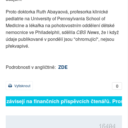
Proto doktorka Ruth Abayaová, profesorka klinické
pediatrie na University of Pennsylvania School of
Medicine a lékařka na pohotovostním oddělení dětské
nemocnice ve Philadelphii, sdělila
CBS News
, že i když
údaje publikované v pondělí jsou "ohromující", nejsou
překvapivé.
Podrobnosti v angličtině:
ZDE
0
Vytisknout
ně závisejí na finančních příspěvcích čtenářů. Prosíme
16404