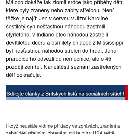
Máloco dokáže tak zlomit srdce jako příběhy dětí,
SOCIÁLNÍ SÍTĚ
které byly zraněny nebo zabity střelbou. Není
těžké je najít: Jen v červnu v Jižní Karolíně
RUBRIKY
šestiletý syn nešťastnou náhodou zastřelil
čtyřletého, v Indianě otec náhodou zastřelil
PLNÁ VERZE STRÁNEK
devítiletou dceru a osmiletý chlapec z Mississippi
byl nešťastnou náhodou střelen do hrudi. Jeho
prarodiče ho odvezli do nemocnice, ale o 45
později zemřel. Naneštěstí seznam zastřelených
dětí pokračuje.
I když neustále vidíme příklady ve zprávách, zranění a
zabití dětí střelnými zbraněmi může být v USA ještě