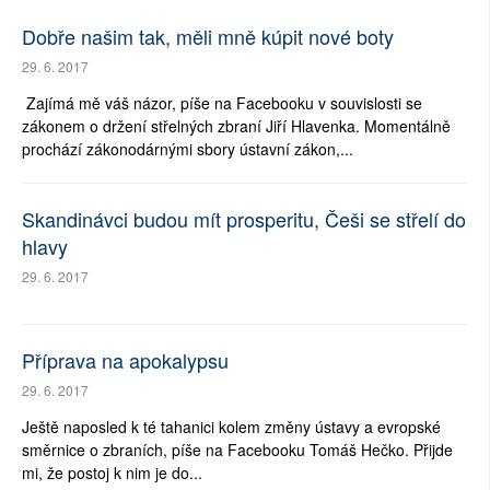
Dobře našim tak, měli mně kúpit nové boty
29. 6. 2017
Zajímá mě váš názor, píše na Facebooku v souvislosti se
zákonem o držení střelných zbraní Jiří Hlavenka. Momentálně
prochází zákonodárnými sbory ústavní zákon,...
Skandinávci budou mít prosperitu, Češi se střelí do
hlavy
29. 6. 2017
Příprava na apokalypsu
29. 6. 2017
Ještě naposled k té tahanici kolem změny ústavy a evropské
směrnice o zbraních, píše na Facebooku Tomáš Hečko. Přijde
mi, že postoj k nim je do...