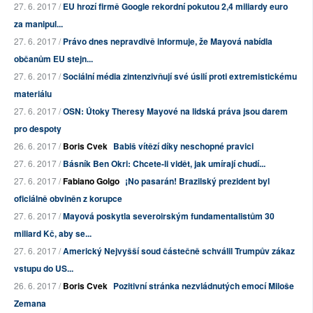
27. 6. 2017 /
EU hrozí firmě Google rekordní pokutou 2,4 miliardy euro
za manipul...
27. 6. 2017 /
Právo dnes nepravdivě informuje, že Mayová nabídla
občanům EU stejn...
27. 6. 2017 /
Sociální média zintenzivňují své úsilí proti extremistickému
materiálu
27. 6. 2017 /
OSN: Útoky Theresy Mayové na lidská práva jsou darem
pro despoty
26. 6. 2017 /
Boris Cvek
Babiš vítězí díky neschopné pravici
27. 6. 2017 /
Básník Ben Okri: Chcete-li vidět, jak umírají chudí...
27. 6. 2017 /
Fabiano Golgo
¡No pasarán! Brazilský prezident byl
oficiálně obviněn z korupce
27. 6. 2017 /
Mayová poskytla severoirským fundamentalistům 30
miliard Kč, aby se...
27. 6. 2017 /
Americký Nejvyšší soud částečně schválil Trumpův zákaz
vstupu do US...
26. 6. 2017 /
Boris Cvek
Pozitivní stránka nezvládnutých emocí Miloše
Zemana