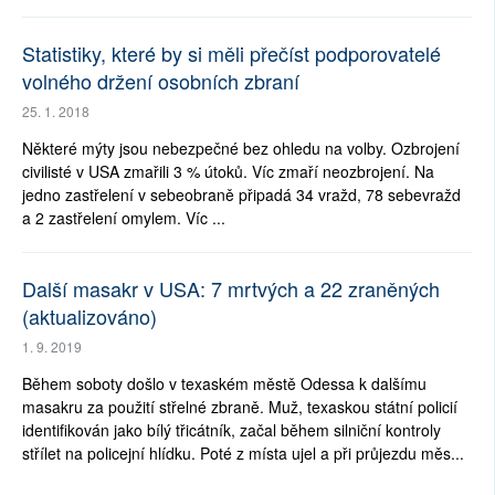
Statistiky, které by si měli přečíst podporovatelé
volného držení osobních zbraní
25. 1. 2018
Některé mýty jsou nebezpečné bez ohledu na volby. Ozbrojení
civilisté v USA zmařili 3 % útoků. Víc zmaří neozbrojení. Na
jedno zastřelení v sebeobraně připadá 34 vražd, 78 sebevražd
a 2 zastřelení omylem. Víc ...
Další masakr v USA: 7 mrtvých a 22 zraněných
(aktualizováno)
1. 9. 2019
Během soboty došlo v texaském městě Odessa k dalšímu
masakru za použití střelné zbraně. Muž, texaskou státní policií
identifikován jako bílý třicátník, začal během silniční kontroly
střílet na policejní hlídku. Poté z místa ujel a při průjezdu měs...