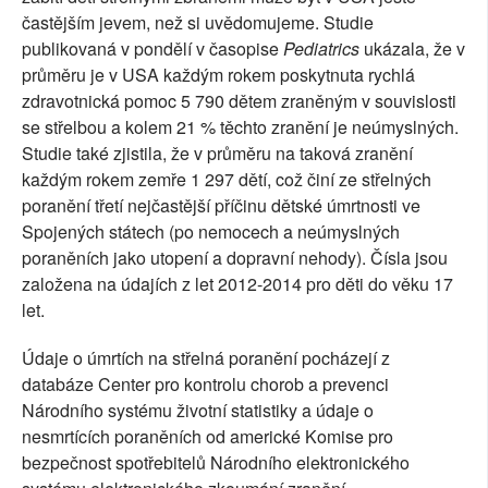
častějším jevem, než si uvědomujeme. Studie
publikovaná v pondělí v časopise
Pediatrics
ukázala, že v
průměru je v USA každým rokem poskytnuta rychlá
zdravotnická pomoc 5 790 dětem zraněným v souvislosti
se střelbou a kolem 21 % těchto zranění je neúmyslných.
Studie také zjistila, že v průměru na taková zranění
každým rokem zemře 1 297 dětí, což činí ze střelných
poranění třetí nejčastější příčinu dětské úmrtnosti ve
Spojených státech (po nemocech a neúmyslných
poraněních jako utopení a dopravní nehody). Čísla jsou
založena na údajích z let 2012-2014 pro děti do věku 17
let.
Údaje o úmrtích na střelná poranění pocházejí z
databáze Center pro kontrolu chorob a prevenci
Národního systému životní statistiky a údaje o
nesmrtících poraněních od americké Komise pro
bezpečnost spotřebitelů Národního elektronického