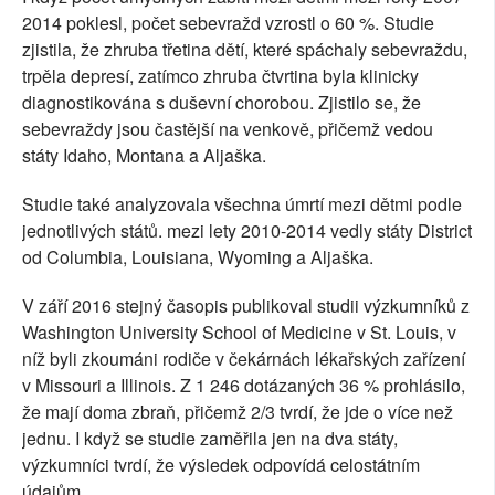
2014 poklesl, počet sebevražd vzrostl o 60 %. Studie
zjistila, že zhruba třetina dětí, které spáchaly sebevraždu,
trpěla depresí, zatímco zhruba čtvrtina byla klinicky
diagnostikována s duševní chorobou. Zjistilo se, že
sebevraždy jsou častější na venkově, přičemž vedou
státy Idaho, Montana a Aljaška.
Studie také analyzovala všechna úmrtí mezi dětmi podle
jednotlivých států. mezi lety 2010-2014 vedly státy District
od Columbia, Louisiana, Wyoming a Aljaška.
V září 2016 stejný časopis publikoval studii výzkumníků z
Washington University School of Medicine v St. Louis, v
níž byli zkoumáni rodiče v čekárnách lékařských zařízení
v Missouri a Illinois. Z 1 246 dotázaných 36 % prohlásilo,
že mají doma zbraň, přičemž 2/3 tvrdí, že jde o více než
jednu. I když se studie zaměřila jen na dva státy,
výzkumníci tvrdí, že výsledek odpovídá celostátním
údajům.