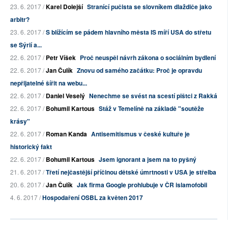
23. 6. 2017 /
Karel Dolejší
Stranící pučista se slovníkem dlaždiče jako
arbitr?
23. 6. 2017 /
S blížícím se pádem hlavního města IS míří USA do střetu
se Sýrií a...
22. 6. 2017 /
Petr Víšek
Proč neuspěl návrh zákona o sociálním bydlení
22. 6. 2017 /
Jan Čulík
Znovu od samého začátku: Proč je opravdu
nepřijatelné šířit na webu...
22. 6. 2017 /
Daniel Veselý
Nenechme se svést na scestí pištci z Rakká
22. 6. 2017 /
Bohumil Kartous
Stáž v Temelíně na základě "soutěže
krásy"
22. 6. 2017 /
Roman Kanda
Antisemitismus v české kultuře je
historický fakt
22. 6. 2017 /
Bohumil Kartous
Jsem ignorant a jsem na to pyšný
21. 6. 2017 /
Třetí nejčastější příčinou dětské úmrtnosti v USA je střelba
20. 6. 2017 /
Jan Čulík
Jak firma Google prohlubuje v ČR islamofobii
4. 6. 2017 /
Hospodaření OSBL za květen 2017