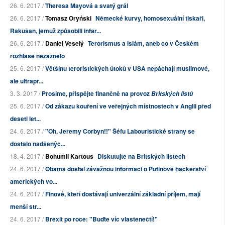
26. 6. 2017 /
Theresa Mayová a svatý grál
26. 6. 2017 /
Tomasz Oryński
Německé kurvy, homosexuální tiskaři,
Rakušan, jemuž způsobili infar...
26. 6. 2017 /
Daniel Veselý
Terorismus a islám, aneb co v Českém
rozhlase nezaznělo
25. 6. 2017 /
Většinu teroristických útoků v USA nepáchají muslimové,
ale ultrapr...
3. 3. 2017 /
Prosíme, přispějte finančně na provoz
Britských listů
25. 6. 2017 /
Od zákazu kouření ve veřejných místnostech v Anglii před
deseti let...
24. 6. 2017 /
"Oh, Jeremy Corbyn!!" Šéfu Labouristické strany se
dostalo nadšenýc...
18. 4. 2017 /
Bohumil Kartous
Diskutujte na Britských listech
24. 6. 2017 /
Obama dostal závažnou informaci o Putinově hackerství
amerických vo...
24. 6. 2017 /
Finové, kteří dostávají univerzální základní příjem, mají
menší str...
24. 6. 2017 /
Brexit po roce: "Buďte víc vlastenečtí!"