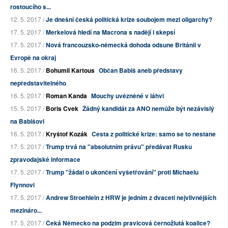
rostoucího s...
12. 5. 2017 /
Je dnešní česká politická krize soubojem mezi oligarchy?
17. 5. 2017 /
Merkelová hledí na Macrona s nadějí i skepsí
17. 5. 2017 /
Nová francouzsko-německá dohoda odsune Británii v
Evropě na okraj
16. 5. 2017 /
Bohumil Kartous
Občan Babiš aneb představy
nepředstavitelného
16. 5. 2017 /
Roman Kanda
Mouchy uvězněné v láhvi
15. 5. 2017 /
Boris Cvek
Žádný kandidát za ANO nemůže být nezávislý
na Babišovi
16. 5. 2017 /
Kryštof Kozák
Cesta z politické krize: samo se to nestane
17. 5. 2017 /
Trump trvá na "absolutním právu" předávat Rusku
zpravodajské informace
17. 5. 2017 /
Trump "žádal o ukončení vyšetřování" proti Michaelu
Flynnovi
17. 5. 2017 /
Andrew Stroehlein z HRW je jedním z dvaceti nejvlivnějších
mezináro...
17. 5. 2017 /
Čeká Německo na podzim pravicová černožlutá koalice?