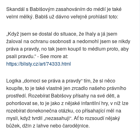
Skandál s Babišovým zasahováním do médií je také
velmi mělký. Babiš už dávno veřejně prohlásil toto:
„Když jsem se dostal do situace, že lhaly a já jsem
žaloval na ochranu osobnosti a nedomohl jsem se nikdy
práva a pravdy, no tak jsem koupil to médium proto, aby
psali pravdu.” - See more at:
https://blisty.cz/art/74333.html
Logika „domoci se práva a pravdy“ tím, že si něco
koupíte, to je také vlastně jen zrcadlo našeho právního
prostředí. Rozebírat Babišovy přísahy na své děti, a
pohoršovat se, to je jako z nějaké infantilní hry, v níž lze
rozebírat donekonečna otázku, co přísahající měl na
mysli, když tvrdil „nezasahuji“. Ať to rozsoudí nějaký
bůžek, džin z lahve nebo čarodějnice.