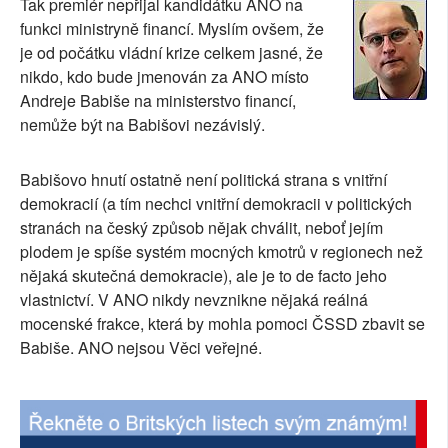
Tak premiér nepřijal kandidátku ANO na
SOCIÁLNÍ SÍTĚ
funkci ministryně financí. Myslím ovšem, že
je od počátku vládní krize celkem jasné, že
RUBRIKY
nikdo, kdo bude jmenován za ANO místo
Andreje Babiše na ministerstvo financí,
PLNÁ VERZE STRÁNEK
nemůže být na Babišovi nezávislý.
Babišovo hnutí ostatně není politická strana s vnitřní
demokracií (a tím nechci vnitřní demokracii v politických
stranách na český způsob nějak chválit, neboť jejím
plodem je spíše systém mocných kmotrů v regionech než
nějaká skutečná demokracie), ale je to de facto jeho
vlastnictví. V ANO nikdy nevznikne nějaká reálná
mocenské frakce, která by mohla pomoci ČSSD zbavit se
Babiše. ANO nejsou Věci veřejné.