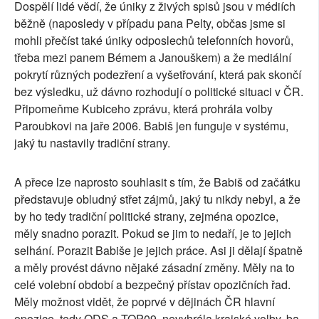
Dospělí lidé vědí, že úniky z živých spisů jsou v médiích
běžně (naposledy v případu pana Pelty, občas jsme si
mohli přečíst také úniky odposlechů telefonních hovorů,
třeba mezi panem Bémem a Janouškem) a že mediální
pokrytí různých podezření a vyšetřování, která pak skončí
bez výsledku, už dávno rozhodují o politické situaci v ČR.
Připomeňme Kubiceho zprávu, která prohrála volby
Paroubkovi na jaře 2006. Babiš jen funguje v systému,
jaký tu nastavily tradiční strany.
A přece lze naprosto souhlasit s tím, že Babiš od začátku
představuje obludný střet zájmů, jaký tu nikdy nebyl, a že
by ho tedy tradiční politické strany, zejména opozice,
měly snadno porazit. Pokud se jim to nedaří, je to jejich
selhání. Porazit Babiše je jejich práce. Asi ji dělají špatně
a měly provést dávno nějaké zásadní změny. Měly na to
celé volební období a bezpečný přístav opozičních řad.
Měly možnost vidět, že poprvé v dějinách ČR hlavní
opozice, tedy ODS a TOP09, nevyhrála krajské volby, ba