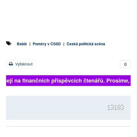
Babiš
|
Poměry v ČSSD
|
Česká politická scéna
0
Vytisknout
visejí na finančních příspěvcích čtenářů. Prosíme, při
13183