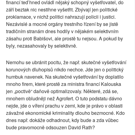
financí teď hned ovládl nějaký schopný vyšetřovatel, do
září beztak nic nestihne vyšetřit. Zbývají jen politické
proklamace, v nichž politici nahrazují policii i justici.
Nezávislé a mocné orgány trestního řízení by se jistě
tradičním stranám dnes hodily v nějakém selektivním
zásahu proti Babišovi, ale prostě tu nejsou. A pokud by
byly, nezasahovaly by selektivně.
Nemohu se ubránit pocitu, že např. skutečné vyšetřování
korunových dluhopisů nikdo nechce. Jde jen o politický
humbuk navenek. Na skutečné vyšetřování by doplatilo
mnoho firem, které prostě za ministra financí Kalouska
jen „poctivě“ daňově optimalizovaly. Některé, zdá se,
mnohem obludněji než Agrofert. O tuto podstatu dávno
nejde, jde o víření prachu v zemi, kde je právo v oblasti
závažné ekonomické kriminality dlouho bezmocné. Kdo
dnes např. dokáže odhadnout, kdy bude a zda vůbec
bude pravomocně odsouzen David Rath?