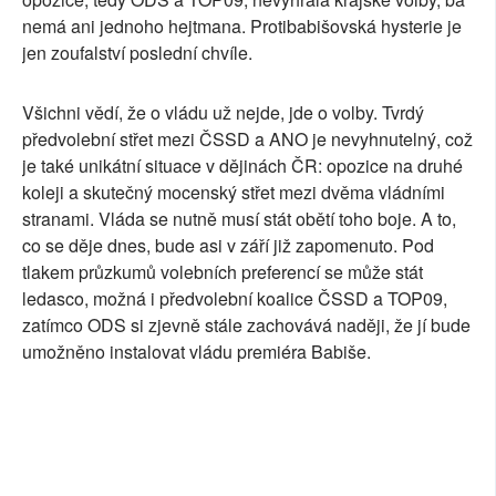
nemá ani jednoho hejtmana. Protibabišovská hysterie je
jen zoufalství poslední chvíle.
Všichni vědí, že o vládu už nejde, jde o volby. Tvrdý
předvolební střet mezi ČSSD a ANO je nevyhnutelný, což
je také unikátní situace v dějinách ČR: opozice na druhé
koleji a skutečný mocenský střet mezi dvěma vládními
stranami. Vláda se nutně musí stát obětí toho boje. A to,
co se děje dnes, bude asi v září již zapomenuto. Pod
tlakem průzkumů volebních preferencí se může stát
ledasco, možná i předvolební koalice ČSSD a TOP09,
zatímco ODS si zjevně stále zachovává naději, že jí bude
umožněno instalovat vládu premiéra Babiše.