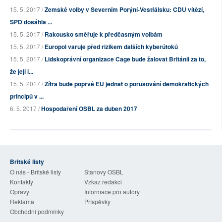
15. 5. 2017 /
Zemské volby v Severním Porýní-Vestfálsku: CDU vítězí,
SPD dosáhla ...
15. 5. 2017 /
Rakousko směřuje k předčasným volbám
15. 5. 2017 /
Europol varuje před rizikem dalších kyberútoků
15. 5. 2017 /
Lidskoprávní organizace Cage bude žalovat Británii za to,
že její i...
15. 5. 2017 /
Zítra bude poprvé EU jednat o porušování demokratických
principů v ...
6. 5. 2017 /
Hospodaření OSBL za duben 2017
Britské listy
O nás - Britské listy
Stanovy OSBL
Kontakty
Vzkaz redakci
Opravy
Informace pro autory
Reklama
Příspěvky
Obchodní podmínky