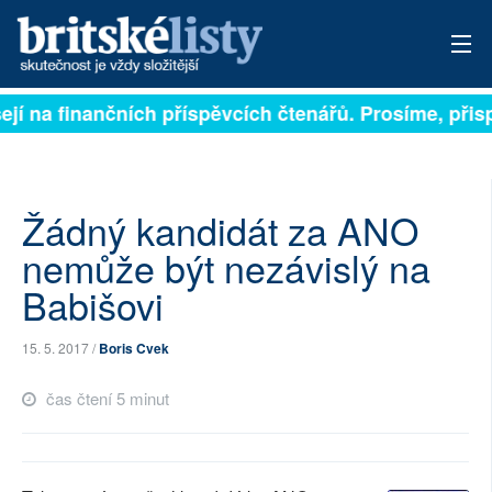
ejí na finančních příspěvcích čtenářů. Prosíme, přispě
PŘIHLÁSIT
AKTUÁLNÍ VYDÁNÍ
ARCHIV
Žádný kandidát za ANO
nemůže být nezávislý na
ROZHOVORY
Babišovi
TÉMATA
15. 5. 2017 /
Boris Cvek
NEJČTENĚJŠÍ ZA 7 DNÍ
čas čtení 5 minut
AUTOŘI
PŘÍSPĚVKY NA PROVOZ