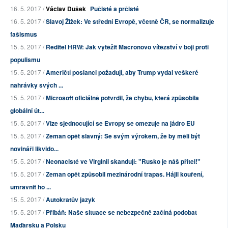
16. 5. 2017 /
Václav Dušek
Pučisté a prčisté
16. 5. 2017 /
Slavoj Žižek: Ve střední Evropě, včetně ČR, se normalizuje
fašismus
15. 5. 2017 /
Ředitel HRW: Jak vytěžit Macronovo vítězství v boji proti
populismu
15. 5. 2017 /
Američtí poslanci požadují, aby Trump vydal veškeré
nahrávky svých ...
15. 5. 2017 /
Microsoft oficiálně potvrdil, že chybu, která způsobila
globální út...
15. 5. 2017 /
Vize sjednocující se Evropy se omezuje na jádro EU
15. 5. 2017 /
Zeman opět slavný: Se svým výrokem, že by měli být
novináři likvido...
15. 5. 2017 /
Neonacisté ve Virginii skandují: "Rusko je náš přítel!"
15. 5. 2017 /
Zeman opět způsobil mezinárodní trapas. Hájil kouření,
umravnit ho ...
15. 5. 2017 /
Autokratův jazyk
15. 5. 2017 /
Přibáň: Naše situace se nebezpečně začíná podobat
Maďarsku a Polsku