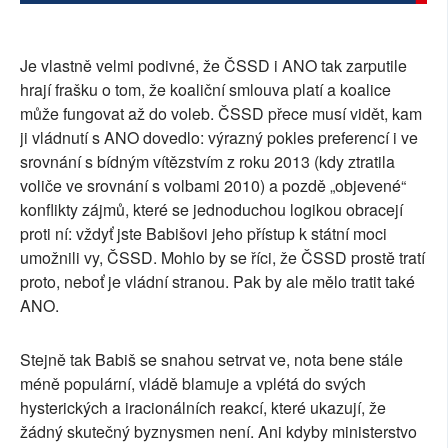
Je vlastně velmi podivné, že ČSSD i ANO tak zarputile
hrají frašku o tom, že koaliční smlouva platí a koalice
může fungovat až do voleb. ČSSD přece musí vidět, kam
ji vládnutí s ANO dovedlo: výrazný pokles preferencí i ve
srovnání s bídným vítězstvím z roku 2013 (kdy ztratila
voliče ve srovnání s volbami 2010) a pozdě „objevené“
konflikty zájmů, které se jednoduchou logikou obracejí
proti ní: vždyť jste Babišovi jeho přístup k státní moci
umožnili vy, ČSSD. Mohlo by se říci, že ČSSD prostě tratí
proto, neboť je vládní stranou. Pak by ale mělo tratit také
ANO.
Stejně tak Babiš se snahou setrvat ve, nota bene stále
méně populární, vládě blamuje a vplétá do svých
hysterických a iracionálních reakcí, které ukazují, že
žádný skutečný byznysmen není. Ani kdyby ministerstvo