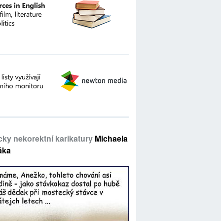
icky nekorektní karikatury
Michaela
áka