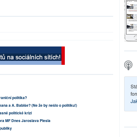
St
for
niční politika?
Ja
ana a A. Babiše? (Ne že by nešlo o politiku!)
sné politické krizi
ora MF Dnes Jaroslava Plesla
publiky