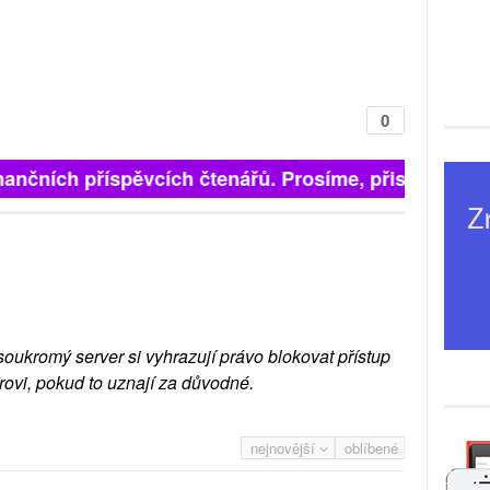
0
inančních příspěvcích čtenářů. Prosíme, přispějte. ➥
soukromý server si vyhrazují právo blokovat přístup
rovi, pokud to uznají za důvodné.
nejnovější
oblíbené