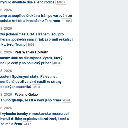
hynulo dvouleté dítě a jeho rodiče
10867
 8. 2026
ump ustoupil od útoků na Írán po varování ze
aúdské Arábie a hrozbách z Teheránu
10195
 8. 2026
vá jednání mezi USA a Íránem jsou pro
herán „poslední šancí“, jak zabránit eskalaci
lky, tvrdí Trump
8091
 8. 2026
Petr Waniek Horváth
ausův útok na důstojnost. Výrok, který
haluje celý jeho politický příběh
4604
 8. 2026
uštěni Spojenými státy: Palestinští
eričané uvízli ve vlně násilí ze strany
zraelských osadníků
4595
 8. 2026
Fabiano Golgo
fantino zjišťuje, že FIFA není jeho firma
4578
 8. 2026
ři výbuchu bomby v moskevské restauraci
hynuli tři lidé; explodovalo zařízení, které u
ebe měla žena
4417