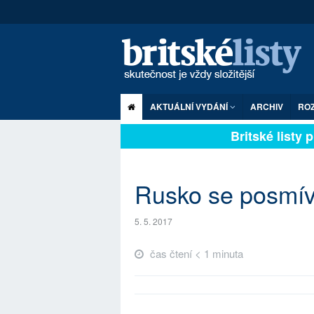
AKTUÁLNÍ VYDÁNÍ
ARCHIV
RO
Britské listy pl
Rusko se posmív
5. 5. 2017
čas čtení < 1 minuta