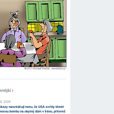
enější
 8. 2026
kazy nasvědčují tomu, že USA svrhly téměř
novou bombu na obytný dům v Íránu, přičemž