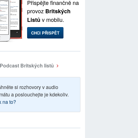
Přispějte finančně na
provoz
Britských
v mobilu.
Listů
CHCI PŘISPĚT
Podcast Britských listů
áhněte si rozhovory v audio
mátu a poslouchejte je kdekoliv.
k na to?