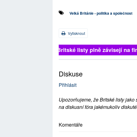
Velká Británie - politika a společnost
Vytisknout
Britské listy plně závisejí na f
Diskuse
Přihlásit
Upozorňujeme, že Britské listy jako 
na diskusní fóra jakémukoliv diskuté
Komentáře