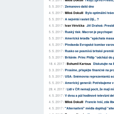
Miloš Dokulil
I když zprvu Presto
5. 5. 2017 /
Zemanovo další dno
4. 5. 2017 /
Miloš Dokulil
Bylo optimální řeše
5. 5. 2017 /
A největší rasisti žijí... ?
4. 5. 2017 /
Ivan Větvička
Jiří Drahoš: Presi
5. 5. 2017 /
Ruský tisk: Macron je psychopat
5. 5. 2017 /
Americká letadla "spáchala masa
4. 5. 2017 /
Předseda Evropské komise varova
5. 5. 2017 /
Rusko se posmívá britské premié
5. 5. 2017 /
Británie: Princ Philip "odchází do 
18. 4. 2017 /
Bohumil Kartous
Diskutujte na 
3. 3. 2017 /
Prosíme, přispějte finančně na p
5. 5. 2017 /
USA: Sněmovna reprezentantů sc
5. 5. 2017 /
Americký generál: Potřebujeme v
28. 4. 2017 /
Lidi v ČR nemají pocit, že mají 
4. 5. 2017 /
V dvou a půl hodinové televizní d
4. 5. 2017 /
Miloš Dokulil
Francie řeší, zda l
4. 5. 2017 /
"Alternativní" média doplňují "alt