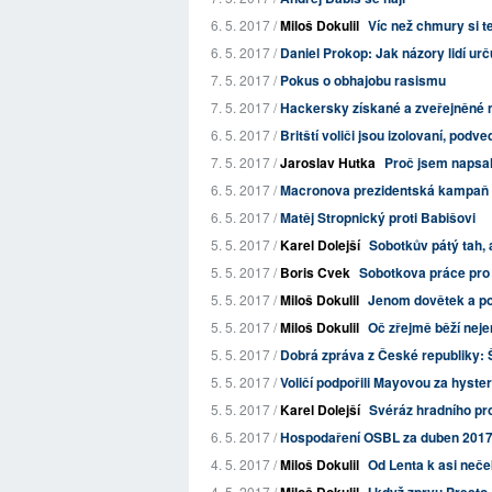
6. 5. 2017 /
Miloš Dokulil
Víc než chmury si t
6. 5. 2017 /
Daniel Prokop: Jak názory lidí ur
7. 5. 2017 /
Pokus o obhajobu rasismu
7. 5. 2017 /
Hackersky získané a zveřejněné m
6. 5. 2017 /
Britští voliči jsou izolovaní, podve
7. 5. 2017 /
Jaroslav Hutka
Proč jsem napsal
6. 5. 2017 /
Macronova prezidentská kampaň 
6. 5. 2017 /
Matěj Stropnický proti Babišovi
5. 5. 2017 /
Karel Dolejší
Sobotkův pátý tah,
5. 5. 2017 /
Boris Cvek
Sobotkova práce pro
5. 5. 2017 /
Miloš Dokulil
Jenom dovětek a po
5. 5. 2017 /
Miloš Dokulil
Oč zřejmě běží nejen
5. 5. 2017 /
Dobrá zpráva z České republiky: Še
5. 5. 2017 /
Voličí podpořili Mayovou za hyster
5. 5. 2017 /
Karel Dolejší
Svéráz hradního pr
6. 5. 2017 /
Hospodaření OSBL za duben 201
4. 5. 2017 /
Miloš Dokulil
Od Lenta k asi neč
4. 5. 2017 /