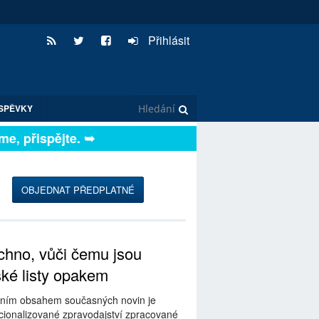
Přihlásit
SPĚVKY
, přispějte. ➥
OBJEDNAT PŘEDPLATNÉ
hno, vůči čemu jsou
ské listy opakem
ním obsahem současných novin je
ionalizované zpravodajství zpracované