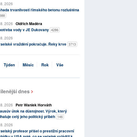
 8. 2026
hada trvanlivosti římského betonu rozluštěna
388
 8. 2026
Oldřich Maděra
potřeba vody v JE Dukovany
4286
 8. 2026
raelské vraždění pokračuje. Řeky krve
3713
Týden
Měsíc
Rok
Vše
ílenější dnes
 8. 2026
Petr Waniek Horváth
ausův útok na důstojnost. Výrok, který
haluje celý jeho politický příběh
146
 8. 2026
raelský profesor přišel o prestižní pracovní
bídku v USA poté, co se veřejně vyjádřil k