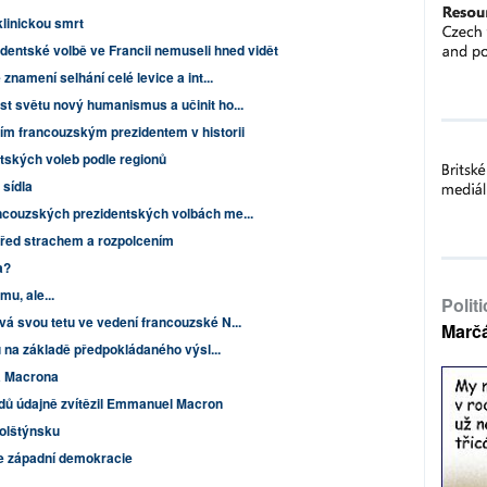
klinickou smrt
dentské volbě ve Francii nemuseli hned vidět
znamení selhání celé levice a int...
t světu nový humanismus a učinit ho...
m francouzským prezidentem v historii
tských voleb podle regionů
 sídla
ncouzských prezidentských volbách me...
u před strachem a rozpolcením
a?
mu, ale...
Polit
á svou tetu ve vedení francouzské N...
Marč
u na základě předpokládaného výsl...
a Macrona
dů údajně zvítězil Emmanuel Macron
olštýnsku
ace západní demokracie