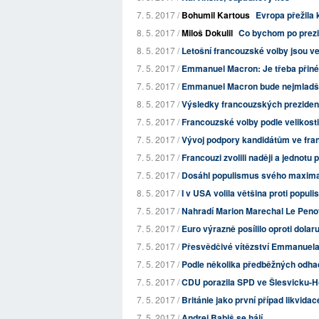
7. 5. 2017 /
Bohumil Kartous
Evropa přežila 
8. 5. 2017 /
Miloš Dokulil
Co bychom po prezi
8. 5. 2017 /
Letošní francouzské volby jsou ve 
7. 5. 2017 /
Emmanuel Macron: Je třeba přinés
7. 5. 2017 /
Emmanuel Macron bude nejmladší
8. 5. 2017 /
Výsledky francouzských preziden
7. 5. 2017 /
Francouzské volby podle velikosti
7. 5. 2017 /
Vývoj podpory kandidátům ve fra
7. 5. 2017 /
Francouzi zvolili naději a jednot
7. 5. 2017 /
Dosáhl populismus svého maxim
8. 5. 2017 /
I v USA volila většina proti populis
7. 5. 2017 /
Nahradí Marion Marechal Le Penov
7. 5. 2017 /
Euro výrazně posílilo oproti dolar
7. 5. 2017 /
Přesvědčivé vítězství Emmanuel
7. 5. 2017 /
Podle několika předběžných odha
7. 5. 2017 /
CDU porazila SPD ve Šlesvicku-H
7. 5. 2017 /
Británie jako první případ likvid
7. 5. 2017 /
Andrej Babiš se hájí