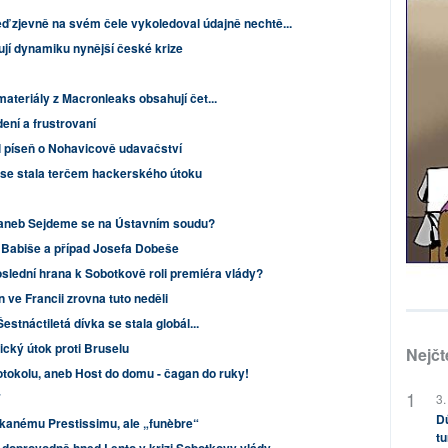
eď zjevně na svém čele vykoledoval údajně nechtě...
čují dynamiku nynější české krize
ateriály z Macronleaks obsahují čet...
dení a frustrovaní
 píseň o Nohavicově udavačství
se stala terčem hackerského útoku
 aneb Sejdeme se na Ústavním soudu?
 Babiše a případ Josefa Dobeše
slední hrana k Sobotkově roli premiéra vlády?
 ve Francii zrovna tuto neděli
stnáctiletá dívka se stala globál...
ický útok proti Bruselu
Nejčt
otokolu, aneb Host do domu - čagan do ruky!
7
3.
Dů
ekanému Prestissimu, ale „funèbre“
tu