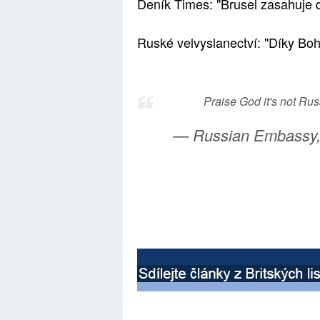
Deník Times: "Brusel zasahuje 
Ruské velvyslanectví: "Díky Boh
Praise God it's not Rus
— Russian Embassy