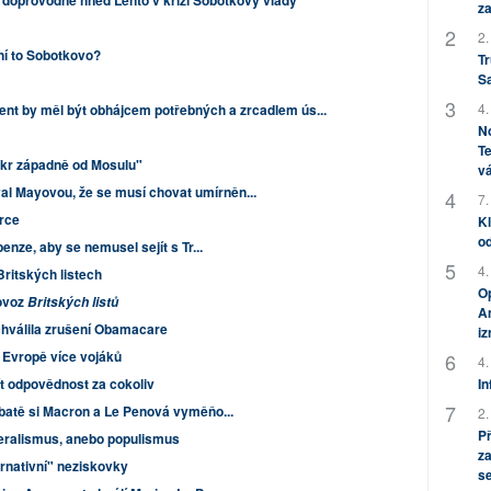
, doprovodně hned Lento v krizi Sobotkovy vlády
za
2.
ní to Sobotkovo?
Tr
S
4.
dent by měl být obhájcem potřebných a zrcadlem ús...
No
Te
kr západně od Mosulu"
vá
l Mayovou, že se musí chovat umírněn...
7.
rce
Kl
od
penze, aby se nemusel sejít s Tr...
4.
Britských listech
Op
rovoz
Britských listů
Am
hválila zrušení Obamacare
i
 Evropě více vojáků
4.
mít odpovědnost za cokoliv
In
ebatě si Macron a Le Penová vyměňo...
2.
P
iberalismus, anebo populismus
za
ernativní" neziskovky
s