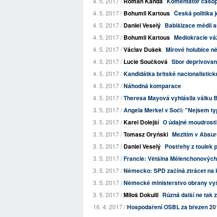
4. 5. 2017 /
Roman Kanda
Komentátor časop
4. 5. 2017 /
Bohumil Kartous
Česká politika 
4. 5. 2017 /
Daniel Veselý
Babišizace médií a
4. 5. 2017 /
Bohumil Kartous
Mediokracie vá
4. 5. 2017 /
Václav Dušek
Mírové holubice ně
4. 5. 2017 /
Lucie Součková
Sbor deprivovan
4. 5. 2017 /
Kandidátka britské nacionalistické
4. 5. 2017 /
Náhodná komparace
4. 5. 2017 /
Theresa Mayová vyhlásila válku 
3. 5. 2017 /
Angela Merkel v Soči: "Nejsem typ
3. 5. 2017 /
Karel Dolejší
O údajné moudrosti 
3. 5. 2017 /
Tomasz Oryński
Mezitím v Absur
3. 5. 2017 /
Daniel Veselý
Postřehy z toulek 
3. 5. 2017 /
Francie: Většina Mélenchonových 
3. 5. 2017 /
Německo: SPD začíná ztrácet na
3. 5. 2017 /
Německé ministerstvo obrany vyšet
3. 5. 2017 /
Miloš Dokulil
Různá další ne tak 
16. 4. 2017 /
Hospodaření OSBL za březen 20