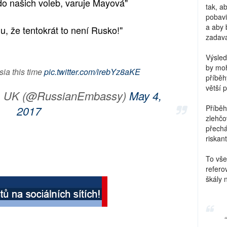
do našich voleb, varuje Mayová"
tak, a
pobavi
a aby 
u, že tentokrát to není Rusko!"
zadava
Výsled
by moh
sia this time
pic.twitter.com/irebYz8aKE
příběh
větší 
, UK (@RussianEmbassy)
May 4,
2017
Příběh
zlehčo
přechá
riskant
To vše
refero
škály 