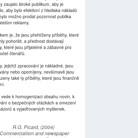
by zaujalo široké publikum, aby je
lo, aby bylo efektivní z hlediska nákladů
bylo možno prodat pozornost publika
telům reklamy.
kem je, že jsou přehlíženy příběhy, které
ly pohoršit, a přednost dostávají
y, které jsou přijatelné a zábavné pro
počet čtenářů.
y, jejichž zpracování je nákladné, jsou
vány nebo opomíjeny, nevšímavě jsou
zeny také ty příběhy, které jsou finančně
ní.
 vede k homogenizaci obsahu novin, k
vání o bezpečných otázkách a omezení
názorů a vyjadřovaných myšlenek.
R.G. Picard, (2004)
“Commercialism and newspaper