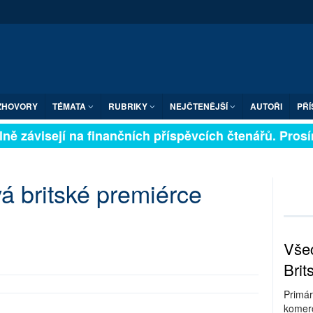
ZHOVORY
TÉMATA
RUBRIKY
NEJČTENĚJŠÍ
AUTOŘI
PŘÍ
ně závisejí na finančních příspěvcích čtenářů. Prosíme
á britské premiérce
Všec
Brit
Primár
komerc