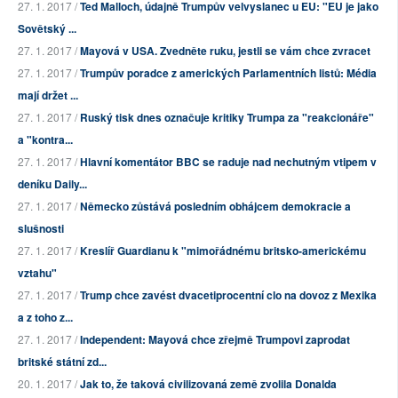
27. 1. 2017 /
Ted Malloch, údajně Trumpův velvyslanec u EU: "EU je jako
Sovětský ...
27. 1. 2017 /
Mayová v USA. Zvedněte ruku, jestli se vám chce zvracet
27. 1. 2017 /
Trumpův poradce z amerických Parlamentních listů: Média
mají držet ...
27. 1. 2017 /
Ruský tisk dnes označuje kritiky Trumpa za "reakcionáře"
a "kontra...
27. 1. 2017 /
Hlavní komentátor BBC se raduje nad nechutným vtipem v
deníku Daily...
27. 1. 2017 /
Německo zůstává posledním obhájcem demokracie a
slušnosti
27. 1. 2017 /
Kreslíř Guardianu k "mimořádnému britsko-americkému
vztahu"
27. 1. 2017 /
Trump chce zavést dvacetiprocentní clo na dovoz z Mexika
a z toho z...
27. 1. 2017 /
Independent: Mayová chce zřejmě Trumpovi zaprodat
britské státní zd...
20. 1. 2017 /
Jak to, že taková civilizovaná země zvolila Donalda