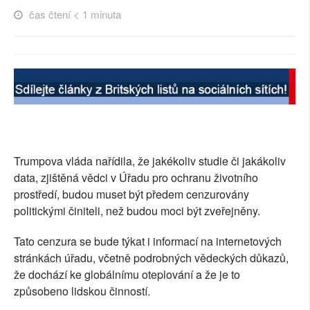
čas čtení < 1 minuta
SOCIÁLNÍ SÍTĚ
RUBRIKY
PLNÁ VERZE STRÁNEK
Trumpova vláda nařídila, že jakékoliv studie či jakákoliv
data, zjištěná vědci v Úřadu pro ochranu životního
prostředí, budou muset být předem cenzurovány
politickými činiteli, než budou moci být zveřejněny.
Tato cenzura se bude týkat i informací na internetových
stránkách úřadu, včetně podrobných vědeckých důkazů,
že dochází ke globálnímu oteplování a že je to
způsobeno lidskou činností.