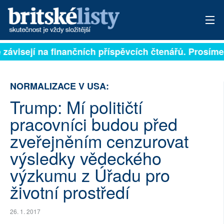
 závisejí na finančních příspěvcích čtenářů. Prosíme, 
PŘIHLÁSIT
AKTUÁLNÍ VYDÁNÍ
NORMALIZACE V USA:
ARCHIV
Trump: Mí političtí
pracovníci budou před
ROZHOVORY
zveřejněním cenzurovat
TÉMATA
výsledky vědeckého
NEJČTENĚJŠÍ ZA 7 DNÍ
výzkumu z Úřadu pro
životní prostředí
AUTOŘI
26. 1. 2017
PŘÍSPĚVKY NA PROVOZ