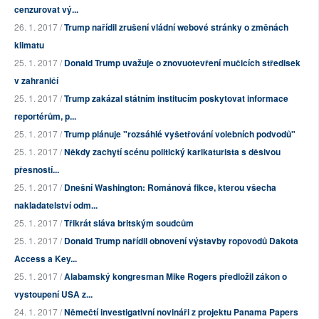
cenzurovat vý...
26. 1. 2017 /
Trump nařídil zrušení vládní webové stránky o změnách
klimatu
25. 1. 2017 /
Donald Trump uvažuje o znovuotevření mučicích středisek
v zahraničí
25. 1. 2017 /
Trump zakázal státním institucím poskytovat informace
reportérům, p...
25. 1. 2017 /
Trump plánuje "rozsáhlé vyšetřování volebních podvodů"
25. 1. 2017 /
Někdy zachytí scénu politický karikaturista s děsivou
přesností...
25. 1. 2017 /
Dnešní Washington: Románová fikce, kterou všecha
nakladatelství odm...
25. 1. 2017 /
Třikrát sláva britským soudcům
25. 1. 2017 /
Donald Trump nařídil obnovení výstavby ropovodů Dakota
Access a Key...
25. 1. 2017 /
Alabamský kongresman Mike Rogers předložil zákon o
vystoupení USA z...
24. 1. 2017 /
Němečtí investigativní novináři z projektu Panama Papers