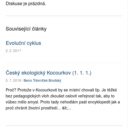
Diskuse je prázdná.
Související články
Evoluční cyklus
2. 2. 2017
Český ekologický Kocourkov (1. 1. 1.)
5. 7. 2018 /
Beno Trávníček Brodský
Proč? Protože v Kocourkově by se místní chovali líp. Je těžké
bez pedagogických vloh zkoušet oslovit veřejnost tak, aby to
vůbec mělo smysl. Proto tady nehodlám psát encyklopedii jak a
proč chránit životní prostředí... &lt;...