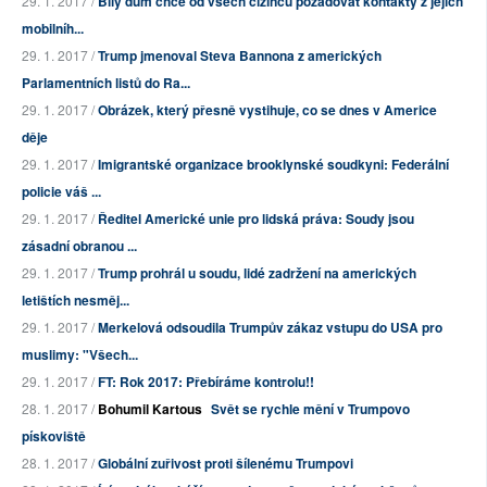
29. 1. 2017 /
Bílý dům chce od všech cizinců požadovat kontakty z jejich
mobilníh...
29. 1. 2017 /
Trump jmenoval Steva Bannona z amerických
Parlamentních listů do Ra...
29. 1. 2017 /
Obrázek, který přesně vystihuje, co se dnes v Americe
děje
29. 1. 2017 /
Imigrantské organizace brooklynské soudkyni: Federální
policie váš ...
29. 1. 2017 /
Ředitel Americké unie pro lidská práva: Soudy jsou
zásadní obranou ...
29. 1. 2017 /
Trump prohrál u soudu, lidé zadržení na amerických
letištích nesměj...
29. 1. 2017 /
Merkelová odsoudila Trumpův zákaz vstupu do USA pro
muslimy: "Všech...
29. 1. 2017 /
FT: Rok 2017: Přebíráme kontrolu!!
28. 1. 2017 /
Bohumil Kartous
Svět se rychle mění v Trumpovo
pískoviště
28. 1. 2017 /
Globální zuřivost proti šílenému Trumpovi