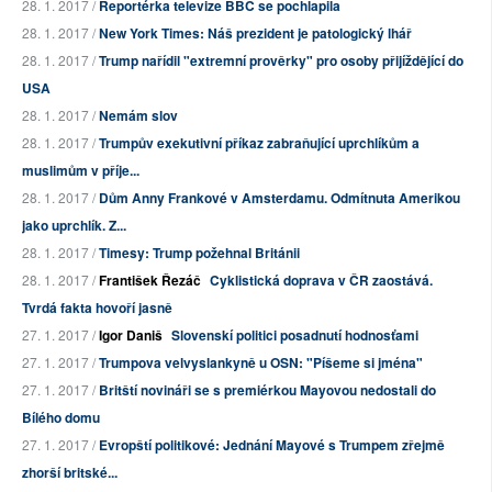
28. 1. 2017 /
Reportérka televize BBC se pochlapila
28. 1. 2017 /
New York Times: Náš prezident je patologický lhář
28. 1. 2017 /
Trump nařídil "extremní prověrky" pro osoby přijíždějící do
USA
28. 1. 2017 /
Nemám slov
28. 1. 2017 /
Trumpův exekutivní příkaz zabraňující uprchlíkům a
muslimům v příje...
28. 1. 2017 /
Dům Anny Frankové v Amsterdamu. Odmítnuta Amerikou
jako uprchlík. Z...
28. 1. 2017 /
Timesy: Trump požehnal Británii
28. 1. 2017 /
František Řezáč
Cyklistická doprava v ČR zaostává.
Tvrdá fakta hovoří jasně
27. 1. 2017 /
Igor Daniš
Slovenskí politici posadnutí hodnosťami
27. 1. 2017 /
Trumpova velvyslankyně u OSN: "Píšeme si jména"
27. 1. 2017 /
Britští novináři se s premiérkou Mayovou nedostali do
Bílého domu
27. 1. 2017 /
Evropští politikové: Jednání Mayové s Trumpem zřejmě
zhorší britské...