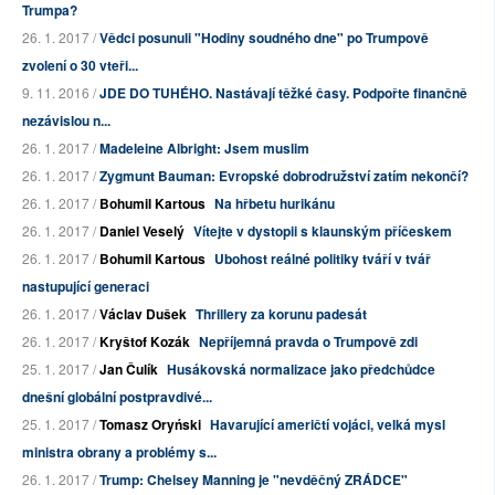
Trumpa?
26. 1. 2017 /
Vědci posunuli "Hodiny soudného dne" po Trumpově
zvolení o 30 vteři...
9. 11. 2016 /
JDE DO TUHÉHO. Nastávají těžké časy. Podpořte finančně
nezávislou n...
26. 1. 2017 /
Madeleine Albright: Jsem muslim
26. 1. 2017 /
Zygmunt Bauman: Evropské dobrodružství zatím nekončí?
26. 1. 2017 /
Bohumil Kartous
Na hřbetu hurikánu
26. 1. 2017 /
Daniel Veselý
Vítejte v dystopii s klaunským příčeskem
26. 1. 2017 /
Bohumil Kartous
Ubohost reálné politiky tváří v tvář
nastupující generaci
26. 1. 2017 /
Václav Dušek
Thrillery za korunu padesát
26. 1. 2017 /
Kryštof Kozák
Nepříjemná pravda o Trumpově zdi
25. 1. 2017 /
Jan Čulík
Husákovská normalizace jako předchůdce
dnešní globální postpravdivé...
25. 1. 2017 /
Tomasz Oryński
Havarující američtí vojáci, velká mysl
ministra obrany a problémy s...
26. 1. 2017 /
Trump: Chelsey Manning je "nevděčný ZRÁDCE"