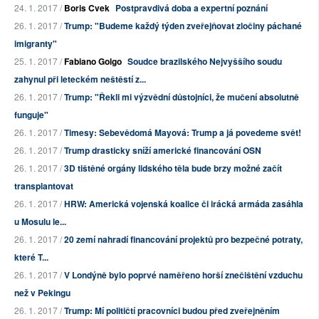
24. 1. 2017 /
Boris Cvek
Postpravdivá doba a expertní poznání
26. 1. 2017 /
Trump: "Budeme každý týden zveřejňovat zločiny páchané
imigranty"
25. 1. 2017 /
Fabiano Golgo
Soudce brazilského Nejvyššího soudu
zahynul při leteckém neštěstí z...
26. 1. 2017 /
Trump: "Řekli mi výzvědní důstojníci, že mučení absolutně
funguje"
26. 1. 2017 /
Timesy: Sebevědomá Mayová: Trump a já povedeme svět!
26. 1. 2017 /
Trump drasticky sníží americké financování OSN
26. 1. 2017 /
3D tištěné orgány lidského těla bude brzy možné začít
transplantovat
26. 1. 2017 /
HRW: Americká vojenská koalice či irácká armáda zasáhla
u Mosulu le...
26. 1. 2017 /
20 zemí nahradí financování projektů pro bezpečné potraty,
které T...
26. 1. 2017 /
V Londýně bylo poprvé naměřeno horší znečištění vzduchu
než v Pekingu
26. 1. 2017 /
Trump: Mí političtí pracovníci budou před zveřejněním