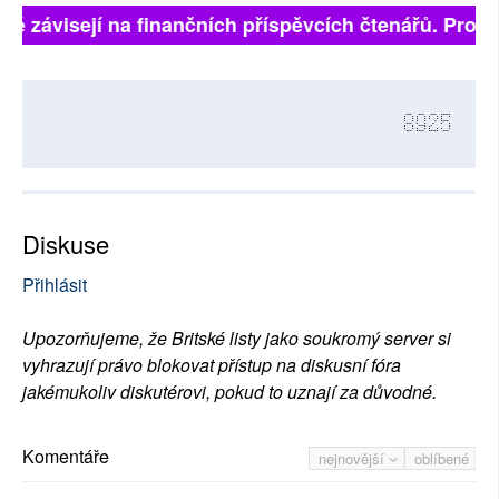
lně závisejí na finančních příspěvcích čtenářů. Prosím
8925
Diskuse
Přihlásit
Upozorňujeme, že Britské listy jako soukromý server si
vyhrazují právo blokovat přístup na diskusní fóra
jakémukoliv diskutérovi, pokud to uznají za důvodné.
Komentáře
nejnovější
oblíbené