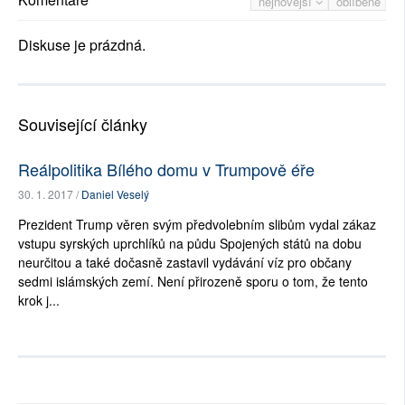
nejnovější
oblíbené
Diskuse je prázdná.
Související články
Reálpolitika Bílého domu v Trumpově éře
30. 1. 2017 /
Daniel Veselý
Prezident Trump věren svým předvolebním slibům vydal zákaz
vstupu syrských uprchlíků na půdu Spojených států na dobu
neurčitou a také dočasně zastavil vydávání víz pro občany
sedmi islámských zemí. Není přirozeně sporu o tom, že tento
krok j...