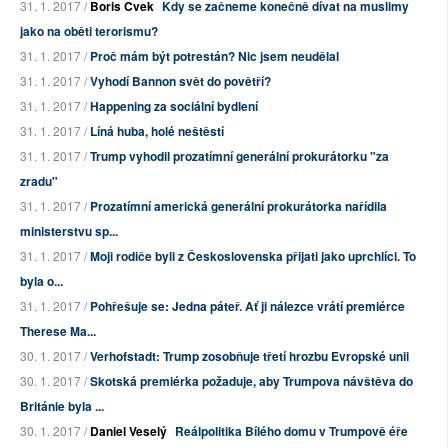
31. 1. 2017 /
Boris Cvek
Kdy se začneme konečně dívat na muslimy
jako na oběti terorismu?
31. 1. 2017 /
Proč mám být potrestán? Nic jsem neudělal
31. 1. 2017 /
Vyhodí Bannon svět do povětří?
31. 1. 2017 /
Happening za sociální bydlení
31. 1. 2017 /
Líná huba, holé neštěstí
31. 1. 2017 /
Trump vyhodil prozatímní generální prokurátorku "za
zradu"
31. 1. 2017 /
Prozatímní americká generální prokurátorka nařídila
ministerstvu sp...
31. 1. 2017 /
Moji rodiče byli z Československa přijati jako uprchlíci. To
byla o...
31. 1. 2017 /
Pohřešuje se: Jedna páteř. Ať ji nálezce vrátí premiérce
Therese Ma...
30. 1. 2017 /
Verhofstadt: Trump zosobňuje třetí hrozbu Evropské unii
30. 1. 2017 /
Skotská premiérka požaduje, aby Trumpova návštěva do
Británie byla ...
30. 1. 2017 /
Daniel Veselý
Reálpolitika Bílého domu v Trumpově éře