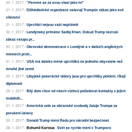
30. 1. 2017 /
"Pereme se za svou vlast jako lvi"
31. 1. 2017 /
Džihádistické organizace oslavují Trumpův zákaz jako své
vítězství
31. 1. 2017 /
Uprchlíci nejsou vaši nepřátelé
30. 1. 2017 /
Londýnský primátor Sadiq Khan: Dokud Trump nezruší
zákaz vstupu pr...
30. 1. 2017 /
Obrovské demonstrace v Londýně a v dalších anglických
městech proti...
31. 1. 2017 /
USA má daleko méně uprchlíků na jednoho obyvatele než
mnohé jiné země
30. 1. 2017 /
Libyjské pašerácké tábory jsou pro uprchlíky peklem, říkají
diplomaté
29. 1. 2017 /
Bílý dům chce od všech cizinců požadovat kontakty z jejich
mobilníh...
31. 1. 2017 /
Americká unie za občanské svobody žaluje Trumpa za
porušení ústavy
30. 1. 2017 /
Donald Trump mění Radu pro národní bezpečnost
28. 1. 2017 /
Bohumil Kartous
Svět se rychle mění v Trumpovo