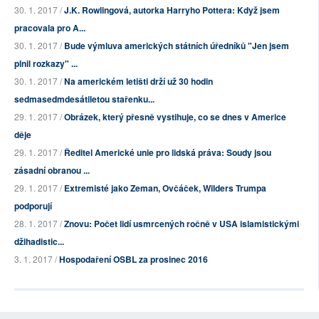
30. 1. 2017 /
J.K. Rowlingová, autorka Harryho Pottera: Když jsem
pracovala pro A...
30. 1. 2017 /
Bude výmluva amerických státních úředníků "Jen jsem
plnil rozkazy" ...
30. 1. 2017 /
Na americkém letišti drží už 30 hodin
sedmasedmdesátiletou stařenku...
29. 1. 2017 /
Obrázek, který přesně vystihuje, co se dnes v Americe
děje
29. 1. 2017 /
Ředitel Americké unie pro lidská práva: Soudy jsou
zásadní obranou ...
29. 1. 2017 /
Extremisté jako Zeman, Ovčáček, Wilders Trumpa
podporují
28. 1. 2017 /
Znovu: Počet lidí usmrcených ročně v USA islamistickými
džihadistic...
3. 1. 2017 /
Hospodaření OSBL za prosinec 2016