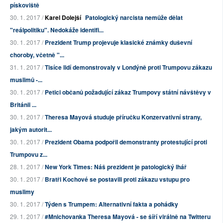
pískoviště
30. 1. 2017 /
Karel Dolejší
Patologický narcista nemůže dělat
"reálpolitiku". Nedokáže identifi...
30. 1. 2017 /
Prezident Trump projevuje klasické známky duševní
choroby, včetně "...
31. 1. 2017 /
Tisíce lidí demonstrovaly v Londýně proti Trumpovu zákazu
muslimů -...
30. 1. 2017 /
Petici občanů požadující zákaz Trumpovy státní návštěvy v
Británii ...
30. 1. 2017 /
Theresa Mayová studuje příručku Konzervativní strany,
jakým autorit...
30. 1. 2017 /
Prezident Obama podpořil demonstranty protestující proti
Trumpovu z...
28. 1. 2017 /
New York Times: Náš prezident je patologický lhář
30. 1. 2017 /
Bratři Kochové se postavili proti zákazu vstupu pro
muslimy
30. 1. 2017 /
Týden s Trumpem: Alternativní fakta a pohádky
29. 1. 2017 /
#Mnichovanka Theresa Mayová - se šíří virálně na Twitteru