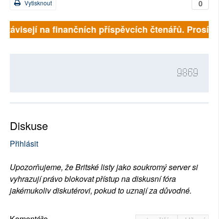
0
Vytisknout
ě závisejí na finančních příspěvcích čtenářů. Prosíme,
9869
Diskuse
Přihlásit
Upozorňujeme, že Britské listy jako soukromý server si
vyhrazují právo blokovat přístup na diskusní fóra
jakémukoliv diskutérovi, pokud to uznají za důvodné.
Komentáře