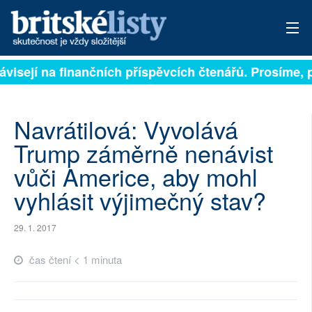
závisejí na finančních příspěvcích čtenářů. Prosíme, p
PŘIHLÁSIT
AKTUÁLNÍ VYDÁNÍ
Navrátilová: Vyvolává
ARCHIV
Trump záměrně nenávist
vůči Americe, aby mohl
ROZHOVORY
vyhlásit výjimečný stav?
TÉMATA
29. 1. 2017
NEJČTENĚJŠÍ ZA 7 DNÍ
čas čtení < 1 minuta
AUTOŘI
PŘÍSPĚVKY NA PROVOZ