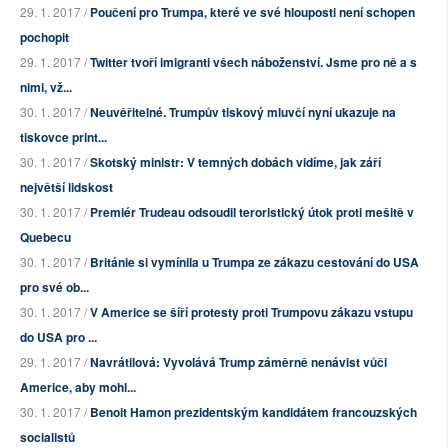
29. 1. 2017 /
Poučení pro Trumpa, které ve své hlouposti není schopen
pochopit
29. 1. 2017 /
Twitter tvoří imigranti všech náboženství. Jsme pro ně a s
nimi, vž...
30. 1. 2017 /
Neuvěřitelné. Trumpův tiskový mluvčí nyní ukazuje na
tiskovce print...
30. 1. 2017 /
Skotský ministr: V temných dobách vidíme, jak září
největší lidskost
30. 1. 2017 /
Premiér Trudeau odsoudil teroristický útok proti mešitě v
Quebecu
30. 1. 2017 /
Británie si vymínila u Trumpa ze zákazu cestování do USA
pro své ob...
30. 1. 2017 /
V Americe se šíří protesty proti Trumpovu zákazu vstupu
do USA pro ...
29. 1. 2017 /
Navrátilová: Vyvolává Trump záměrně nenávist vůči
Americe, aby mohl...
30. 1. 2017 /
Benoit Hamon prezidentským kandidátem francouzských
socialistů