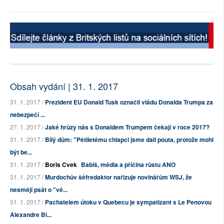
Obsah vydání | 31. 1. 2017
31. 1. 2017 /
Prezident EU Donald Tusk označil vládu Donalda Trumpa za
nebezpečí ...
27. 1. 2017 /
Jaké hrůzy nás s Donaldem Trumpem čekají v roce 2017?
31. 1. 2017 /
Bílý dům: "Pětiletému chlapci jsme dali pouta, protože mohl
být be...
31. 1. 2017 /
Boris Cvek
Babiš, média a příčina růstu ANO
31. 1. 2017 /
Murdochův šéfredaktor nařizuje novinářům WSJ, že
nesmějí psát o "vě...
31. 1. 2017 /
Pachatelem útoku v Quebecu je sympatizant s Le Penovou
Alexandre Bi...