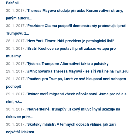
Británii ...
30. 1. 2017 /
Theresa Mayová studuje příručku Konzervativní strany,
jakým autorit...
30. 1. 2017 /
Prezident Obama podpořil demonstranty protestující proti
Trumpovu z...
28. 1. 2017 /
New York Times: Náš prezident je patologický lhář
30. 1. 2017 /
Bratři Kochové se postavili proti zákazu vstupu pro
muslimy
30. 1. 2017 /
Týden s Trumpem: Alternativní fakta a pohádky
29. 1. 2017 /
#Mnichovanka Theresa Mayová - se šíří virálně na Twitteru
29. 1. 2017 /
Poučení pro Trumpa, které ve své hlouposti není schopen
pochopit
29. 1. 2017 /
Twitter tvoří imigranti všech náboženství. Jsme pro ně a s
nimi, vž...
30. 1. 2017 /
Neuvěřitelné. Trumpův tiskový mluvčí nyní ukazuje na
tiskovce print...
30. 1. 2017 /
Skotský ministr: V temných dobách vidíme, jak září
největší lidskost