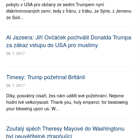
pobytu v USA pro občany ze sedmi Trumpem nyní
diskriminovaných zemí, tedy z Íránu, z Iráku, ze Sýrie, z Jemenu
ze Súd...
Al Jazeera: Jiří Ovčáček pochválil Donalda Trumpa
za zákaz vstupu do USA pro muslimy
28. 1. 2017
Timesy: Trump požehnal Británii
28. 1. 2017
Díky, posvátný císaři, žes nám udělil své požehnání. Nejsme
hodni tvé velkorysosti. Thank you, holy emperor, for bestowing
your blessing upon us. W...
Zoufalý spěch Theresy Mayové do Washingtonu
byl neuvěřitelně ztrapňující