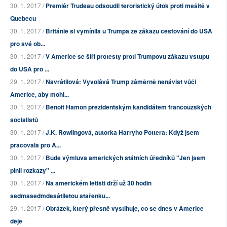
30. 1. 2017 /
Premiér Trudeau odsoudil teroristický útok proti mešitě v
Quebecu
30. 1. 2017 /
Británie si vymínila u Trumpa ze zákazu cestování do USA
pro své ob...
30. 1. 2017 /
V Americe se šíří protesty proti Trumpovu zákazu vstupu
do USA pro ...
29. 1. 2017 /
Navrátilová: Vyvolává Trump záměrně nenávist vůči
Americe, aby mohl...
30. 1. 2017 /
Benoit Hamon prezidentským kandidátem francouzských
socialistů
30. 1. 2017 /
J.K. Rowlingová, autorka Harryho Pottera: Když jsem
pracovala pro A...
30. 1. 2017 /
Bude výmluva amerických státních úředníků "Jen jsem
plnil rozkazy" ...
30. 1. 2017 /
Na americkém letišti drží už 30 hodin
sedmasedmdesátiletou stařenku...
29. 1. 2017 /
Obrázek, který přesně vystihuje, co se dnes v Americe
děje