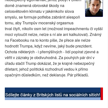
domě znamená obrovské škody na
SOCIÁLNÍ SÍTĚ
celosvětovém klimatu v jakémkoliv slova
smyslu, se formuje potřeba zabránit alespoň
RUBRIKY
tomu, aby Trumpův mocenský orgasmus
PLNÁ VERZE STRÁNEK
trval čtyři, nikoliv osm let (možnost impeachmentu či vyšší
moci vyloučit nelze, nelze s ní ale ani kalkulovat). Známý
na Facebooku na to konto píše, že přece ale nelze
hodnotit Trumpa, když nevíme, jaký bude prezident.
Ochota některých - i přemýšlivých - lidí popírat zjevné a
věřit v zázraky je obdivuhodná. Za pouhých pár dní v
úřadu stačil Trump dokázat, že je krajně nebezpečný
diletant, jehož politická rozhodnutí vedou k přímo
opačným důsledkům, než deklaruje. Pár příkladů.