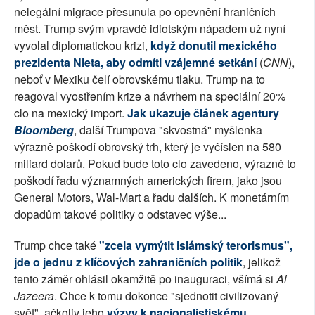
nelegální migrace přesunula po opevnění hraničních
měst. Trump svým vpravdě idiotským nápadem už nyní
vyvolal diplomatickou krizi,
když donutil mexického
prezidenta Nieta, aby odmítl vzájemné setkání
(
CNN
),
neboť v Mexiku čelí obrovskému tlaku. Trump na to
reagoval vyostřením krize a návrhem na speciální 20%
clo na mexický import.
Jak ukazuje článek agentury
Bloomberg
, další Trumpova "skvostná" myšlenka
výrazně poškodí obrovský trh, který je vyčíslen na 580
miliard dolarů. Pokud bude toto clo zavedeno, výrazně to
poškodí řadu významných amerických firem, jako jsou
General Motors, Wal-Mart a řadu dalších. K monetárním
dopadům takové politiky o odstavec výše...
Trump chce také
"zcela vymýtit islámský terorismus",
jde o jednu z klíčových zahraničních politik
, jelikož
tento záměr ohlásil okamžitě po inauguraci, všímá si
Al
Jazeera
. Chce k tomu dokonce "sjednotit civilizovaný
svět", ačkoliv jeho
výzvy k nacionalistiskému