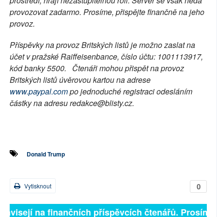
prostředí, hrají nezastupitelnou roli. Server se však nedá
provozovat zadarmo. Prosíme, přispějte finančně na jeho
provoz.
Příspěvky na provoz Britských listů je možno zaslat na
účet v pražské Raiffeisenbance, číslo účtu: 1001113917,
kód banky 5500. Čtenáři mohou přispět na provoz
Britských listů úvěrovou kartou na adrese
www.paypal.com
po jednoduché registraci odesláním
částky na adresu redakce@blisty.cz.
Donald Trump
0
Vytisknout
závisejí na finančních příspěvcích čtenářů. Prosíme, p