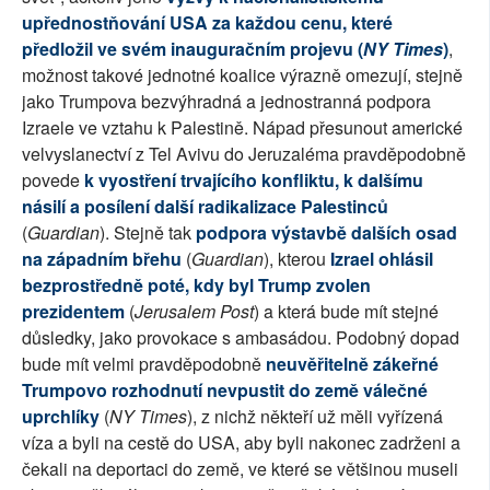
upřednostňování USA za každou cenu, které
předložil ve svém inauguračním projevu (
NY Times
)
,
možnost takové jednotné koalice výrazně omezují, stejně
jako Trumpova bezvýhradná a jednostranná podpora
Izraele ve vztahu k Palestině. Nápad přesunout americké
velvyslanectví z Tel Avivu do Jeruzaléma pravděpodobně
povede
k vyostření trvajícího konfliktu, k dalšímu
násilí a posílení další radikalizace Palestinců
(
Guardian
). Stejně tak
podpora výstavbě dalších osad
na západním břehu
(
Guardian
), kterou
Izrael ohlásil
bezprostředně poté, kdy byl Trump zvolen
prezidentem
(
Jerusalem Post
) a která bude mít stejné
důsledky, jako provokace s ambasádou. Podobný dopad
bude mít velmi pravděpodobně
neuvěřitelně zákeřné
Trumpovo rozhodnutí nevpustit do země válečné
uprchlíky
(
NY Times
), z nichž někteří už měli vyřízená
víza a byli na cestě do USA, aby byli nakonec zadrženi a
čekali na deportaci do země, ve které se většinou museli