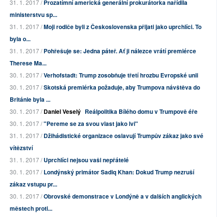
31. 1. 2017 /
Prozatímní americká generální prokurátorka nařídila
ministerstvu sp...
31. 1. 2017 /
Moji rodiče byli z Československa přijati jako uprchlíci. To
byla o...
31. 1. 2017 /
Pohřešuje se: Jedna páteř. Ať ji nálezce vrátí premiérce
Therese Ma...
30. 1. 2017 /
Verhofstadt: Trump zosobňuje třetí hrozbu Evropské unii
30. 1. 2017 /
Skotská premiérka požaduje, aby Trumpova návštěva do
Británie byla ...
30. 1. 2017 /
Daniel Veselý
Reálpolitika Bílého domu v Trumpově éře
30. 1. 2017 /
"Pereme se za svou vlast jako lvi"
31. 1. 2017 /
Džihádistické organizace oslavují Trumpův zákaz jako své
vítězství
31. 1. 2017 /
Uprchlíci nejsou vaši nepřátelé
30. 1. 2017 /
Londýnský primátor Sadiq Khan: Dokud Trump nezruší
zákaz vstupu pr...
30. 1. 2017 /
Obrovské demonstrace v Londýně a v dalších anglických
městech proti...