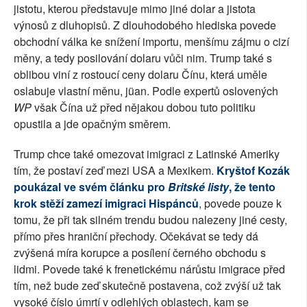
jistotu, kterou představuje mimo jiné dolar a jistota
výnosů z dluhopisů. Z dlouhodobého hlediska povede
obchodní válka ke snížení importu, menšímu zájmu o cizí
měny, a tedy posilování dolaru vůči nim. Trump také s
oblibou viní z rostoucí ceny dolaru Čínu, která uměle
oslabuje vlastní měnu, jüan. Podle expertů oslovených
WP
však Čína už před nějakou dobou tuto politiku
opustila a jde opačným směrem.
Trump chce také omezovat imigraci z Latinské Ameriky
tím, že postaví zeď mezi USA a Mexikem.
Kryštof Kozák
poukázal ve svém článku pro
Britské listy
, že tento
krok stěží zamezí imigraci Hispánců
, povede pouze k
tomu, že při tak silném trendu budou nalezeny jiné cesty,
přímo přes hraniční přechody. Očekávat se tedy dá
zvýšená míra korupce a posílení černého obchodu s
lidmi. Povede také k frenetickému nárůstu imigrace před
tím, než bude zeď skutečně postavena, což zvýší už tak
vysoké číslo úmrtí v odlehlých oblastech, kam se