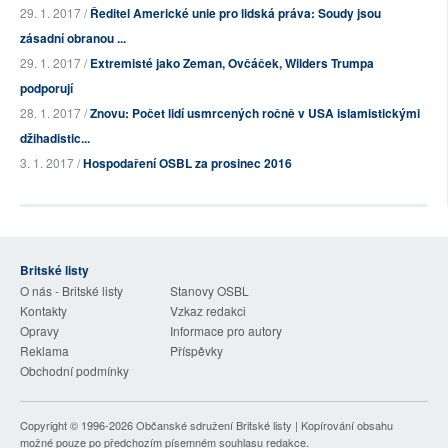
29. 1. 2017 /
Ředitel Americké unie pro lidská práva: Soudy jsou
zásadní obranou ...
29. 1. 2017 /
Extremisté jako Zeman, Ovčáček, Wilders Trumpa
podporují
28. 1. 2017 /
Znovu: Počet lidí usmrcených ročně v USA islamistickými
džihadistic...
3. 1. 2017 /
Hospodaření OSBL za prosinec 2016
Britské listy
O nás - Britské listy
Stanovy OSBL
Kontakty
Vzkaz redakci
Opravy
Informace pro autory
Reklama
Příspěvky
Obchodní podmínky
Copyright © 1996-2026
Občanské sdružení Britské listy
| Kopírování obsahu
možné pouze po předchozím písemném souhlasu redakce.