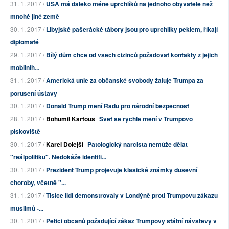
31. 1. 2017 /
USA má daleko méně uprchlíků na jednoho obyvatele než
mnohé jiné země
30. 1. 2017 /
Libyjské pašerácké tábory jsou pro uprchlíky peklem, říkají
diplomaté
29. 1. 2017 /
Bílý dům chce od všech cizinců požadovat kontakty z jejich
mobilníh...
31. 1. 2017 /
Americká unie za občanské svobody žaluje Trumpa za
porušení ústavy
30. 1. 2017 /
Donald Trump mění Radu pro národní bezpečnost
28. 1. 2017 /
Bohumil Kartous
Svět se rychle mění v Trumpovo
pískoviště
30. 1. 2017 /
Karel Dolejší
Patologický narcista nemůže dělat
"reálpolitiku". Nedokáže identifi...
30. 1. 2017 /
Prezident Trump projevuje klasické známky duševní
choroby, včetně "...
31. 1. 2017 /
Tisíce lidí demonstrovaly v Londýně proti Trumpovu zákazu
muslimů -...
30. 1. 2017 /
Petici občanů požadující zákaz Trumpovy státní návštěvy v