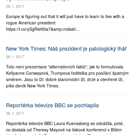
28. 1. 2017
Europe is figuring out that it will just have to learn to live with a
rogue American president
https://t.co/ySgRsH0ia7&amp;mdash...
New York Times: Náš prezident je patologický lhář
28. 1. 2017
Toto není prezentace "alternativních faktů", jak to formulovala
Kellyanne Conwayová, Trumpova ředitelka pro posílání špatným
směrem. Jsou to lži: dobré staromódní lži, drzé a otevřené lži,
píše deník New York Times.
Reportérka televize BBC se pochlapila
28. 1. 2017
Reportérka televize BBC Laura Kuenssberg se odvážila, poté,
co dostala od Theresy Mayové na tiskové konferenci v Bílém