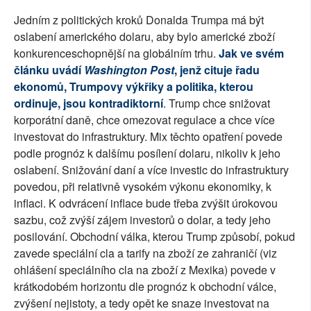
Jedním z politických kroků Donalda Trumpa má být
oslabení amerického dolaru, aby bylo americké zboží
konkurenceschopnější na globálním trhu.
Jak ve svém
článku uvádí
Washington Post
, jenž cituje řadu
ekonomů, Trumpovy výkřiky a politika, kterou
ordinuje, jsou kontradiktorní
. Trump chce snižovat
korporátní daně, chce omezovat regulace a chce více
investovat do infrastruktury. Mix těchto opatření povede
podle prognóz k dalšímu posílení dolaru, nikoliv k jeho
oslabení. Snižování daní a více investic do infrastruktury
povedou, při relativně vysokém výkonu ekonomiky, k
inflaci. K odvrácení inflace bude třeba zvýšit úrokovou
sazbu, což zvýší zájem investorů o dolar, a tedy jeho
posilování. Obchodní válka, kterou Trump způsobí, pokud
zavede speciální cla a tarify na zboží ze zahraničí (viz
ohlášení speciálního cla na zboží z Mexika) povede v
krátkodobém horizontu dle prognóz k obchodní válce,
zvýšení nejistoty, a tedy opět ke snaze investovat na