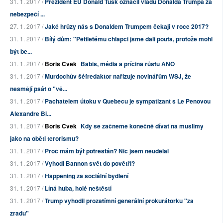
31. 1. 2017 /
Prezident EU Donald Tusk označil vládu Donalda Trumpa za
nebezpečí ...
27. 1. 2017 /
Jaké hrůzy nás s Donaldem Trumpem čekají v roce 2017?
31. 1. 2017 /
Bílý dům: "Pětiletému chlapci jsme dali pouta, protože mohl
být be...
31. 1. 2017 /
Boris Cvek
Babiš, média a příčina růstu ANO
31. 1. 2017 /
Murdochův šéfredaktor nařizuje novinářům WSJ, že
nesmějí psát o "vě...
31. 1. 2017 /
Pachatelem útoku v Quebecu je sympatizant s Le Penovou
Alexandre Bi...
31. 1. 2017 /
Boris Cvek
Kdy se začneme konečně dívat na muslimy
jako na oběti terorismu?
31. 1. 2017 /
Proč mám být potrestán? Nic jsem neudělal
31. 1. 2017 /
Vyhodí Bannon svět do povětří?
31. 1. 2017 /
Happening za sociální bydlení
31. 1. 2017 /
Líná huba, holé neštěstí
31. 1. 2017 /
Trump vyhodil prozatímní generální prokurátorku "za
zradu"