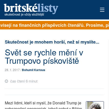
visejí na finančních příspěvcích čtenářů. Prosíme, při
PŘIHLÁSIT
AKTUÁLNÍ VYDÁNÍ
Skutečnost je mnohem horší, než si myslíte...
ARCHIV
Svět se rychle mění v
Trumpovo pískoviště
ROZHOVORY
TÉMATA
28. 1. 2017 /
Bohumil Kartous
čas čtení 6 minut
NEJČTENĚJŠÍ ZA 7 DNÍ
AUTOŘI
Mezi lidmi, kteří si myslí, že Donald Trump je
PŘÍSPĚVKY NA PROVOZ
nebezpečný egomaniak, jehož pobyt v Bílém