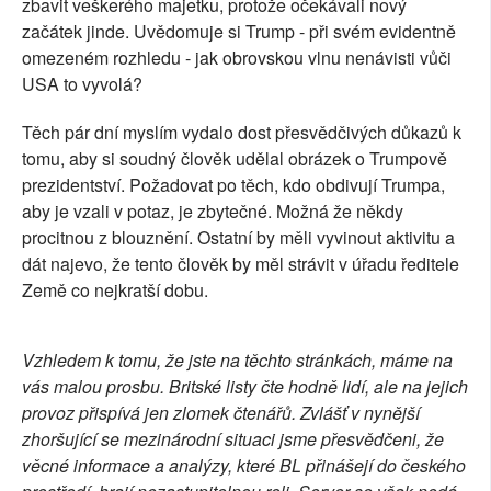
zbavit veškerého majetku, protože očekávali nový
začátek jinde. Uvědomuje si Trump - při svém evidentně
omezeném rozhledu - jak obrovskou vlnu nenávisti vůči
USA to vyvolá?
Těch pár dní myslím vydalo dost přesvědčivých důkazů k
tomu, aby si soudný člověk udělal obrázek o Trumpově
prezidentství. Požadovat po těch, kdo obdivují Trumpa,
aby je vzali v potaz, je zbytečné. Možná že někdy
procitnou z blouznění. Ostatní by měli vyvinout aktivitu a
dát najevo, že tento člověk by měl strávit v úřadu ředitele
Země co nejkratší dobu.
Vzhledem k tomu, že jste na těchto stránkách, máme na
vás malou prosbu. Britské listy čte hodně lidí, ale na jejich
provoz přispívá jen zlomek čtenářů. Zvlášť v nynější
zhoršující se mezinárodní situaci jsme přesvědčeni, že
věcné informace a analýzy, které BL přinášejí do českého