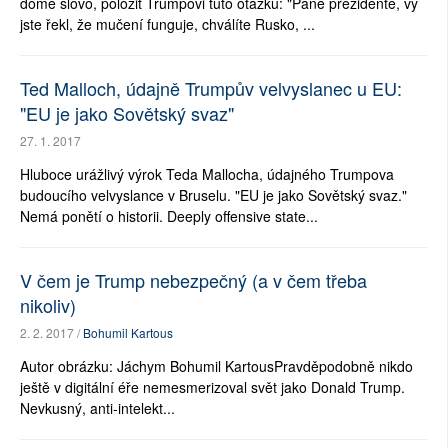
domě slovo, položit Trumpovi tuto otázku: "Pane prezidente, vy
jste řekl, že mučení funguje, chválíte Rusko, ...
Ted Malloch, údajně Trumpův velvyslanec u EU:
"EU je jako Sovětský svaz"
27. 1. 2017
Hluboce urážlivý výrok Teda Mallocha, údajného Trumpova
budoucího velvyslance v Bruselu. "EU je jako Sovětský svaz."
Nemá ponětí o historii. Deeply offensive state...
V čem je Trump nebezpečný (a v čem třeba
nikoliv)
2. 2. 2017 /
Bohumil Kartous
Autor obrázku: Jáchym Bohumil KartousPravděpodobně nikdo
ještě v digitální éře nemesmerizoval svět jako Donald Trump.
Nevkusný, anti-intelekt...