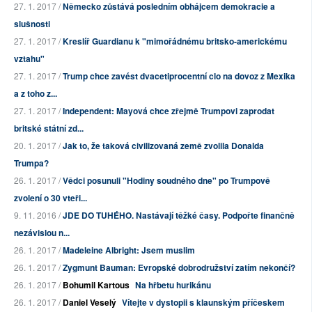
27. 1. 2017 /
Německo zůstává posledním obhájcem demokracie a
slušnosti
27. 1. 2017 /
Kreslíř Guardianu k "mimořádnému britsko-americkému
vztahu"
27. 1. 2017 /
Trump chce zavést dvacetiprocentní clo na dovoz z Mexika
a z toho z...
27. 1. 2017 /
Independent: Mayová chce zřejmě Trumpovi zaprodat
britské státní zd...
20. 1. 2017 /
Jak to, že taková civilizovaná země zvolila Donalda
Trumpa?
26. 1. 2017 /
Vědci posunuli "Hodiny soudného dne" po Trumpově
zvolení o 30 vteři...
9. 11. 2016 /
JDE DO TUHÉHO. Nastávají těžké časy. Podpořte finančně
nezávislou n...
26. 1. 2017 /
Madeleine Albright: Jsem muslim
26. 1. 2017 /
Zygmunt Bauman: Evropské dobrodružství zatím nekončí?
26. 1. 2017 /
Bohumil Kartous
Na hřbetu hurikánu
26. 1. 2017 /
Daniel Veselý
Vítejte v dystopii s klaunským příčeskem