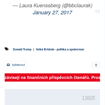
— Laura Kuenssberg (@bbclaurak)
January 27, 2017
Donald Trump
|
Velká Británie - politika a společnost
0
Vytisknout
ně závisejí na finančních příspěvcích čtenářů. Prosíme
13035