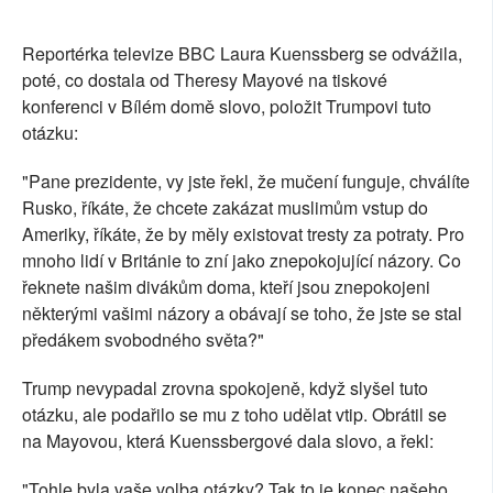
SOCIÁLNÍ SÍTĚ
Reportérka televize BBC Laura Kuenssberg se odvážila,
RUBRIKY
poté, co dostala od Theresy Mayové na tiskové
konferenci v Bílém domě slovo, položit Trumpovi tuto
PLNÁ VERZE STRÁNEK
otázku:
"Pane prezidente, vy jste řekl, že mučení funguje, chválíte
Rusko, říkáte, že chcete zakázat muslimům vstup do
Ameriky, říkáte, že by měly existovat tresty za potraty. Pro
mnoho lidí v Británie to zní jako znepokojující názory. Co
řeknete našim divákům doma, kteří jsou znepokojeni
některými vašimi názory a obávají se toho, že jste se stal
předákem svobodného světa?"
Trump nevypadal zrovna spokojeně, když slyšel tuto
otázku, ale podařilo se mu z toho udělat vtip. Obrátil se
na Mayovou, která Kuenssbergové dala slovo, a řekl:
"Tohle byla vaše volba otázky? Tak to je konec našeho