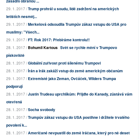
zásadní obranou ...
29. 1. 2017 /
Trump prohrál u soudu, lidé zadržení na amerických
letištích nesměj...
29. 1. 2017 /
Merkelová odsoudila Trumpův zákaz vstupu do USA pro
muslimy: "Všech...
29. 1. 2017 /
FT: Rok 2017: Přebíráme kontrolu!!
28. 1. 2017 /
Bohumil Kartous
Svět se rychle mění v Trumpovo
pískoviště
28. 1. 2017 /
Globální zuřivost proti šílenému Trumpovi
28. 1. 2017 /
Írán a Irák zakáží vstup do země americkým občanům
29. 1. 2017 /
Extremisté jako Zeman, Ovčáček, Wilders Trumpa
podporují
28. 1. 2017 /
Justin Trudeau uprchlíkům: Přijďte do Kanady, zůstává vám
otevřená
28. 1. 2017 /
Socha svobody
28. 1. 2017 /
Trumpův zákaz vstupu do USA postihne i držitele trvalého
povolení k...
28. 1. 2017 /
Američané nevpustili do země Iráčana, který pro ně deset