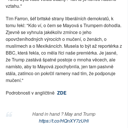
vztahu."
Tim Farron, šéf britské strany liberálních demokratů, k
tomu řekl: "Kdo ví, o čem se Mayová s Trumpem dohodla.
Zjevně se vyhnula jakékoliv zmínce o jeho
opovrženíhodných výrocích o mučení, o ženách, o
muslimech a o Mexikáncích. Musela to být až reportérka z
BBC, která řekla, co měla říci naše premiérka. Je jasné,
že Trump zastává špatné postoje o mnoha věcech, ale
namísto, aby to Mayová zpochybnila, jen tam pasivně
stála, zatímco on pokrčil rameny nad tím, že podporuje
mučení."
Podrobnosti v angličtině
ZDE
Hand in hand ? May and Trump
https://t.co/HQnXY7zUHi