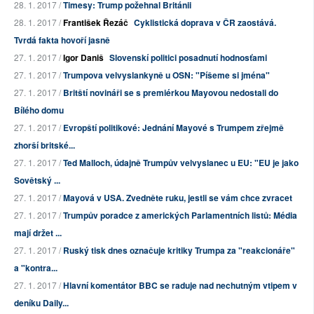
28. 1. 2017 /
Timesy: Trump požehnal Británii
28. 1. 2017 /
František Řezáč
Cyklistická doprava v ČR zaostává.
Tvrdá fakta hovoří jasně
27. 1. 2017 /
Igor Daniš
Slovenskí politici posadnutí hodnosťami
27. 1. 2017 /
Trumpova velvyslankyně u OSN: "Píšeme si jména"
27. 1. 2017 /
Britští novináři se s premiérkou Mayovou nedostali do
Bílého domu
27. 1. 2017 /
Evropští politikové: Jednání Mayové s Trumpem zřejmě
zhorší britské...
27. 1. 2017 /
Ted Malloch, údajně Trumpův velvyslanec u EU: "EU je jako
Sovětský ...
27. 1. 2017 /
Mayová v USA. Zvedněte ruku, jestli se vám chce zvracet
27. 1. 2017 /
Trumpův poradce z amerických Parlamentních listů: Média
mají držet ...
27. 1. 2017 /
Ruský tisk dnes označuje kritiky Trumpa za "reakcionáře"
a "kontra...
27. 1. 2017 /
Hlavní komentátor BBC se raduje nad nechutným vtipem v
deníku Daily...