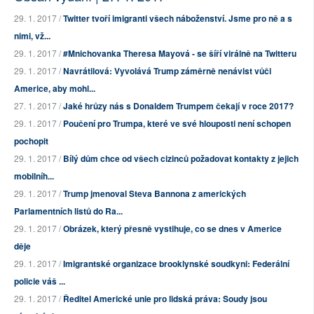
29. 1. 2017 /
Twitter tvoří imigranti všech náboženství. Jsme pro ně a s
nimi, vž...
29. 1. 2017 /
#Mnichovanka Theresa Mayová - se šíří virálně na Twitteru
29. 1. 2017 /
Navrátilová: Vyvolává Trump záměrně nenávist vůči
Americe, aby mohl...
27. 1. 2017 /
Jaké hrůzy nás s Donaldem Trumpem čekají v roce 2017?
29. 1. 2017 /
Poučení pro Trumpa, které ve své hlouposti není schopen
pochopit
29. 1. 2017 /
Bílý dům chce od všech cizinců požadovat kontakty z jejich
mobilníh...
29. 1. 2017 /
Trump jmenoval Steva Bannona z amerických
Parlamentních listů do Ra...
29. 1. 2017 /
Obrázek, který přesně vystihuje, co se dnes v Americe
děje
29. 1. 2017 /
Imigrantské organizace brooklynské soudkyni: Federální
policie váš ...
29. 1. 2017 /
Ředitel Americké unie pro lidská práva: Soudy jsou