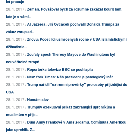
let pracuje
28. 1. 2017 /
Zeman: Považoval bych za rozumné zakázat kouřit tam,
kde je s vámi...
28. 1. 2017 /
Al Jazeera: Jiří Ovčáček pochválil Donalda Trumpa za
zákaz vstupu d...
28. 1. 2017 /
Znovu: Počet lidí usmrcených ročně v USA islamistickými
džihadistic...
28. 1. 2017 /
Zoufalý spěch Theresy Mayové do Washingtonu byl
neuvěřitelně ztrapň...
28. 1. 2017 /
Reportérka televize BBC se pochlapila
28. 1. 2017 /
New York Times: Náš prezident je patologický lhář
28. 1. 2017 /
Trump nařídil "extremní prověrky" pro osoby přijíždějící do
USA
28. 1. 2017 /
Nemám slov
28. 1. 2017 /
Trumpův exekutivní příkaz zabraňující uprchlíkům a
muslimům v příje...
28. 1. 2017 /
Dům Anny Frankové v Amsterdamu. Odmítnuta Amerikou
jako uprchlík. Z...