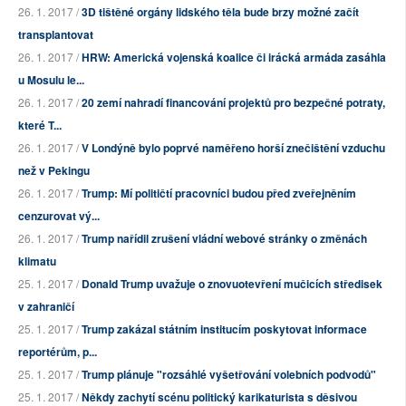
26. 1. 2017 /
3D tištěné orgány lidského těla bude brzy možné začít
transplantovat
26. 1. 2017 /
HRW: Americká vojenská koalice či irácká armáda zasáhla
u Mosulu le...
26. 1. 2017 /
20 zemí nahradí financování projektů pro bezpečné potraty,
které T...
26. 1. 2017 /
V Londýně bylo poprvé naměřeno horší znečištění vzduchu
než v Pekingu
26. 1. 2017 /
Trump: Mí političtí pracovníci budou před zveřejněním
cenzurovat vý...
26. 1. 2017 /
Trump nařídil zrušení vládní webové stránky o změnách
klimatu
25. 1. 2017 /
Donald Trump uvažuje o znovuotevření mučicích středisek
v zahraničí
25. 1. 2017 /
Trump zakázal státním institucím poskytovat informace
reportérům, p...
25. 1. 2017 /
Trump plánuje "rozsáhlé vyšetřování volebních podvodů"
25. 1. 2017 /
Někdy zachytí scénu politický karikaturista s děsivou