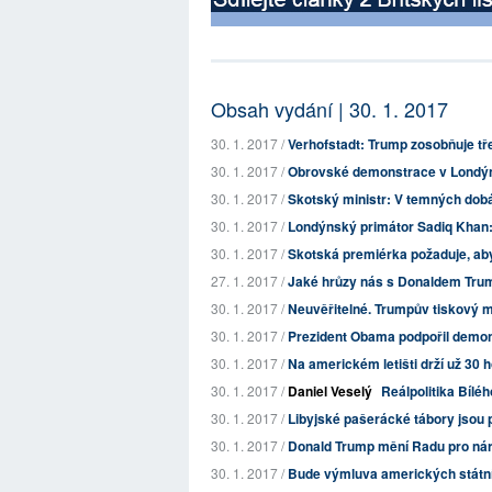
Obsah vydání | 30. 1. 2017
30. 1. 2017 /
Verhofstadt: Trump zosobňuje tře
30. 1. 2017 /
Obrovské demonstrace v Londýně 
30. 1. 2017 /
Skotský ministr: V temných dobác
30. 1. 2017 /
Londýnský primátor Sadiq Khan: 
30. 1. 2017 /
Skotská premiérka požaduje, aby
27. 1. 2017 /
Jaké hrůzy nás s Donaldem Tru
30. 1. 2017 /
Neuvěřitelné. Trumpův tiskový ml
30. 1. 2017 /
Prezident Obama podpořil demonst
30. 1. 2017 /
Na americkém letišti drží už 30
30. 1. 2017 /
Daniel Veselý
Reálpolitika Bíl
30. 1. 2017 /
Libyjské pašerácké tábory jsou p
30. 1. 2017 /
Donald Trump mění Radu pro ná
30. 1. 2017 /
Bude výmluva amerických státníc