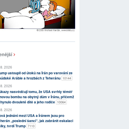
enější
 8. 2026
ump ustoupil od útoků na Írán po varování ze
aúdské Arábie a hrozbách z Teheránu
10144
 8. 2026
kazy nasvědčují tomu, že USA svrhly téměř
novou bombu na obytný dům v Íránu, přičemž
hynulo dvouleté dítě a jeho rodiče
10064
 8. 2026
vá jednání mezi USA a Íránem jsou pro
herán „poslední šancí“, jak zabránit eskalaci
lky, tvrdí Trump
7110