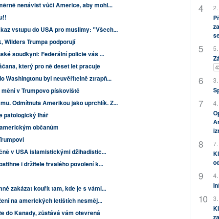
ěrně nenávist vůči Americe, aby mohl...
2.
u!!
P
za
kaz vstupu do USA pro muslimy: "Všech...
s
, Wilders Trumpa podporují
5.
ké soudkyni: Federální policie váš ...
Zá
čana, který pro ně deset let pracuje
4
 Washingtonu byl neuvěřitelně ztrapň...
3.
S
e mění v Trumpovo pískoviště
. Odmítnuta Amerikou jako uprchlík. Z...
4.
Op
e patologický lhář
Am
mě americkým občanům
i
 Trumpovi
7.
ně v USA islamistickými džihadistic...
Kl
od
ihne i držitele trvalého povolení k...
4.
In
é zakázat kouřit tam, kde je s vámi...
3.
žení na amerických letištích nesměj...
Kl
ďte do Kanady, zůstává vám otevřená
za