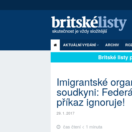
AKTUÁLNÍ VYDÁNÍ
ARCHIV
RO
Britské listy pl
Imigrantské orga
soudkyni: Federá
příkaz ignoruje!
29. 1. 2017
čas čtení < 1 minuta