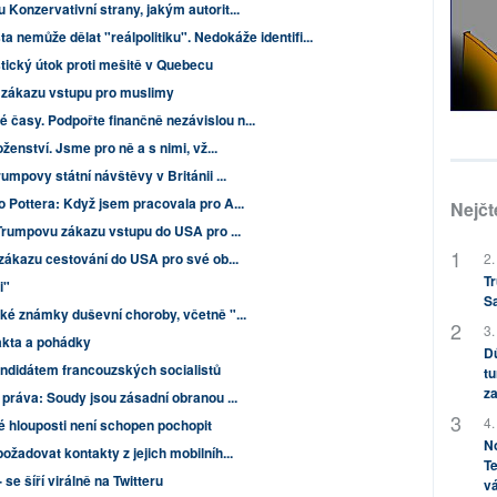
Konzervativní strany, jakým autorit...
ta nemůže dělat "reálpolitiku". Nedokáže identifi...
stický útok proti mešitě v Quebecu
ti zákazu vstupu pro muslimy
časy. Podpořte finančně nezávislou n...
ženství. Jsme pro ně a s nimi, vž...
umpovy státní návštěvy v Británii ...
 Pottera: Když jsem pracovala pro A...
Nejčt
 Trumpovu zákazu vstupu do USA pro ...
2.
 zákazu cestování do USA pro své ob...
Tr
i"
S
cké známky duševní choroby, včetně "...
3.
akta a pohádky
Dů
ndidátem francouzských socialistů
tu
za
 práva: Soudy jsou zásadní obranou ...
4.
é hlouposti není schopen pochopit
No
ožadovat kontakty z jejich mobilníh...
Te
e šíří virálně na Twitteru
vá