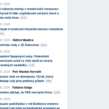
 8. 2026
ři výbuchu bomby v moskevské restauraci
hynuli tři lidé; explodovalo zařízení, které u
ebe měla žena
4375
 8. 2026
hada trvanlivosti římského betonu rozluštěna
340
 8. 2026
Oldřich Maděra
potřeba vody v JE Dukovany
4234
 8. 2026
uštěni Spojenými státy: Palestinští
eričané uvízli ve vlně násilí ze strany
zraelských osadníků
4145
 8. 2026
Petr Waniek Horváth
ausův útok na důstojnost. Výrok, který
haluje celý jeho politický příběh
4086
 8. 2026
Fabiano Golgo
fantino zjišťuje, že FIFA není jeho firma
4046
 8. 2026
ausův podržtaška v roli Babišova ministra
hraničí tají úzké technologické propojení se