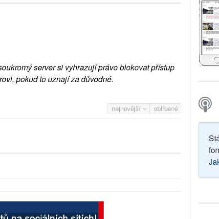
soukromý server si vyhrazují právo blokovat přístup
rovi, pokud to uznají za důvodné.
nejnovější
oblíbené
St
for
Ja