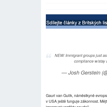
NEW: Immigrant groups just as
compliance w/stay
— Josh Gerstein (@
Gauri van Gulik, náměstkyně evropsk
v USA ještě funguje zákonnost. Mějt
ignorovat verdikty soudců.