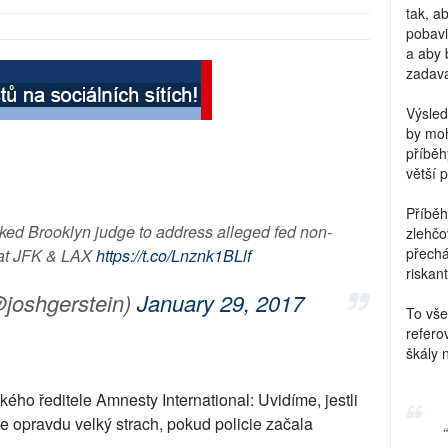
tak, a
pobavi
a aby 
zadava
Výsled
by moh
příběh
větší 
Příběh
ked Brooklyn judge to address alleged fed non-
zlehčo
přechá
 at JFK & LAX
https://t.co/Lnznk1BLlf
riskant
joshgerstein)
January 29, 2017
To vše
refero
škály 
ého ředitele Amnesty International: Uvidíme, jestli
e opravdu velký strach, pokud policie začala