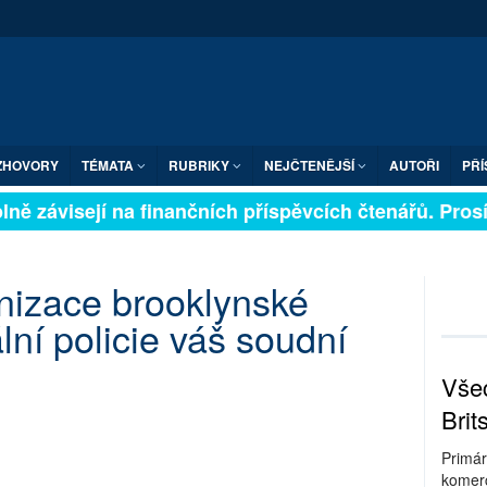
ZHOVORY
TÉMATA
RUBRIKY
NEJČTENĚJŠÍ
AUTOŘI
PŘÍ
ně závisejí na finančních příspěvcích čtenářů. Prosím
nizace brooklynské
lní policie váš soudní
Všec
Brit
Primár
komerc