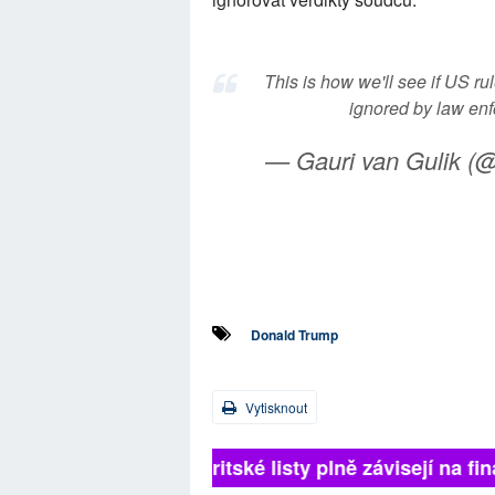
This is how we'll see if US rule
ignored by law en
— Gauri van Gulik (
Donald Trump
Vytisknout
Britské listy plně závisejí na 