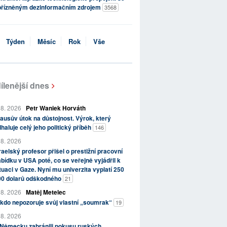
přízněným dezinformačním zdrojem
3568
Týden
Měsíc
Rok
Vše
ílenější dnes
 8. 2026
Petr Waniek Horváth
ausův útok na důstojnost. Výrok, který
haluje celý jeho politický příběh
146
 8. 2026
raelský profesor přišel o prestižní pracovní
bídku v USA poté, co se veřejně vyjádřil k
tuaci v Gaze. Nyní mu univerzita vyplatí 250
00 dolarů odškodného
21
 8. 2026
Matěj Metelec
kdo nepozoruje svůj vlastní „soumrak“
19
 8. 2026
 Německu zabránili pokusu ruských