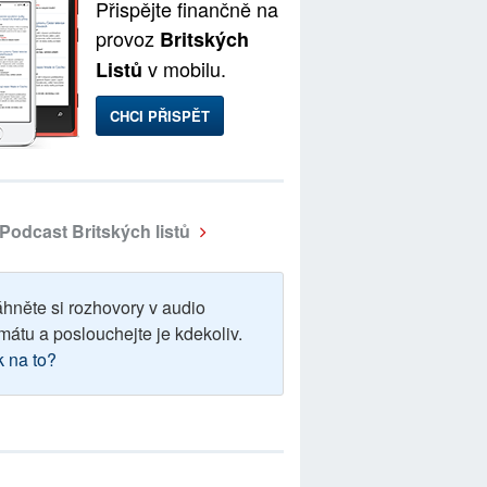
Přispějte finančně na
provoz
Britských
v mobilu.
Listů
CHCI PŘISPĚT
Podcast Britských listů
áhněte si rozhovory v audio
mátu a poslouchejte je kdekoliv.
k na to?