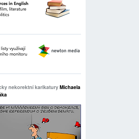
icky nekorektní karikatury
Michaela
áka