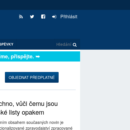
Přihlásit
SPĚVKY
e, přispějte. ➥
OBJEDNAT PŘEDPLATNÉ
hno, vůči čemu jsou
ské listy opakem
ním obsahem současných novin je
ionalizované zpravodajství zpracované