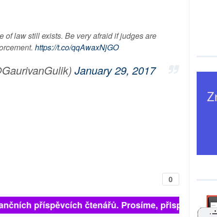
 of law still exists. Be very afraid if judges are
forcement.
https://t.co/qqAwaxNjGO
@GaurivanGulik)
January 29, 2017
0
finančních příspěvcích čtenářů. Prosíme, přispějte. ➥