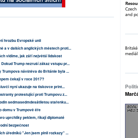
tí hrozbu Evropské unii
a v dalších anglických městech proti...
h vidíme, jak září největší lidskost
Dokud Trump nezruší zákaz vstupu pr...
 Trumpova návštěva do Británie byla ...
mpem čekají v roce 2017?
Polit
uvčí nyní ukazuje na tiskovce print...
Marč
ranty protestující proti Trumpovu z...
 hodin sedmasedmdesátiletou stařenku...
ého domu v Trumpově éře
ro uprchlíky peklem, říkají diplomaté
rodní bezpečnost
h úředníků "Jen jsem plnil rozkazy" ...