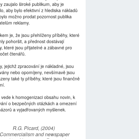
by zaujalo široké publikum, aby je
lo, aby bylo efektivní z hlediska nákladů
bylo možno prodat pozornost publika
telům reklamy.
kem je, že jsou přehlíženy příběhy, které
ly pohoršit, a přednost dostávají
y, které jsou přijatelné a zábavné pro
počet čtenářů.
y, jejichž zpracování je nákladné, jsou
vány nebo opomíjeny, nevšímavě jsou
zeny také ty příběhy, které jsou finančně
ní.
 vede k homogenizaci obsahu novin, k
vání o bezpečných otázkách a omezení
názorů a vyjadřovaných myšlenek.
R.G. Picard, (2004)
“Commercialism and newspaper