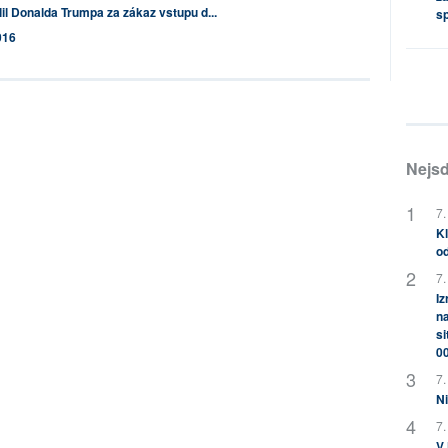
il Donalda Trumpa za zákaz vstupu d...
s
016
Nejsd
7.
Kl
od
7.
Iz
na
si
0
7.
Ni
7.
V