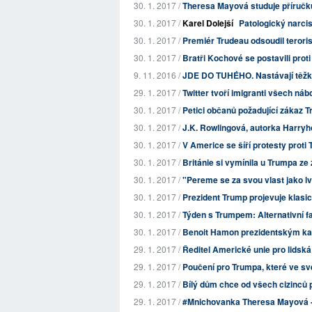
30. 1. 2017 /
Theresa Mayová studuje příručku 
30. 1. 2017 /
Karel Dolejší
Patologický narcis
30. 1. 2017 /
Premiér Trudeau odsoudil terori
30. 1. 2017 /
Bratři Kochové se postavili pro
9. 11. 2016 /
JDE DO TUHÉHO. Nastávají těžké 
29. 1. 2017 /
Twitter tvoří imigranti všech nábo
30. 1. 2017 /
Petici občanů požadující zákaz Tr
30. 1. 2017 /
J.K. Rowlingová, autorka Harryho
30. 1. 2017 /
V Americe se šíří protesty proti
30. 1. 2017 /
Británie si vymínila u Trumpa ze
30. 1. 2017 /
"Pereme se za svou vlast jako lv
30. 1. 2017 /
Prezident Trump projevuje klasi
30. 1. 2017 /
Týden s Trumpem: Alternativní f
30. 1. 2017 /
Benoit Hamon prezidentským ka
29. 1. 2017 /
Ředitel Americké unie pro lidská
29. 1. 2017 /
Poučení pro Trumpa, které ve sv
29. 1. 2017 /
Bílý dům chce od všech cizinců p
29. 1. 2017 /
#Mnichovanka Theresa Mayová - s