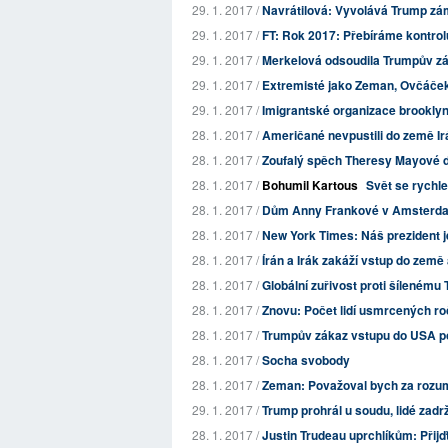
29. 1. 2017 /
Navrátilová: Vyvolává Trump zám
29. 1. 2017 /
FT: Rok 2017: Přebíráme kontrol
29. 1. 2017 /
Merkelová odsoudila Trumpův zá
29. 1. 2017 /
Extremisté jako Zeman, Ovčáček
29. 1. 2017 /
Imigrantské organizace brooklyns
28. 1. 2017 /
Američané nevpustili do země Irá
28. 1. 2017 /
Zoufalý spěch Theresy Mayové do
28. 1. 2017 /
Bohumil Kartous
Svět se rychl
28. 1. 2017 /
Dům Anny Frankové v Amsterdamu
28. 1. 2017 /
New York Times: Náš prezident j
28. 1. 2017 /
Írán a Irák zakáží vstup do ze
28. 1. 2017 /
Globální zuřivost proti šílenému
28. 1. 2017 /
Znovu: Počet lidí usmrcených roč
28. 1. 2017 /
Trumpův zákaz vstupu do USA post
28. 1. 2017 /
Socha svobody
28. 1. 2017 /
Zeman: Považoval bych za rozumn
29. 1. 2017 /
Trump prohrál u soudu, lidé zadr
28. 1. 2017 /
Justin Trudeau uprchlíkům: Přij