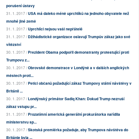
porušení ústavy
31. 1. 2017 /
USA má daleko méně uprchlíků na jednoho obyvatele než
mnohé jiné země
31. 1. 2017 /
Uprchlíci nejsou vaši nepřátelé
31. 1. 2017 /
Džihádistické organizace oslavují Trumpův zákaz jako své
vítězství
30. 1. 2017 /
Prezident Obama podpořil demonstranty protestující proti
Trumpovu z...
30. 1. 2017 /
Obrovské demonstrace v Londýně a v dalších anglických
městech proti...
30. 1. 2017 /
Petici občanů požadující zákaz Trumpovy státní návštěvy v
Británii ...
30. 1. 2017 /
Londýnský primátor Sadiq Khan: Dokud Trump nezruší
zákaz vstupu pr...
31. 1. 2017 /
Prozatímní americká generální prokurátorka nařídila
ministerstvu sp...
30. 1. 2017 /
Skotská premiérka požaduje, aby Trumpova návštěva do
Británie byla ...