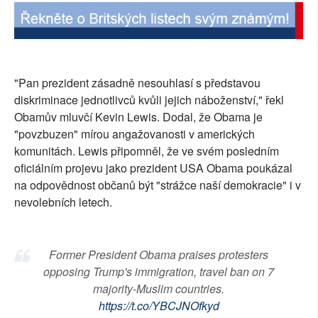
SOCIÁLNÍ SÍTĚ
RUBRIKY
"Pan prezident zásadně nesouhlasí s představou
PLNÁ VERZE STRÁNEK
diskriminace jednotlivců kvůli jejich náboženství," řekl
Obamův mluvčí Kevin Lewis. Dodal, že Obama je
"povzbuzen" mírou angažovanosti v amerických
komunitách. Lewis připomněl, že ve svém posledním
oficiálním projevu jako prezident USA Obama poukázal
na odpovědnost občanů být "strážce naší demokracie" i v
nevolebních letech.
Former President Obama praises protesters
opposing Trump's immigration, travel ban on 7
majority-Muslim countries.
https://t.co/YBCJNOfkyd