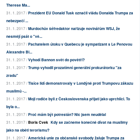
Therese Ma...
31. 1. 2017 /
Prezident EU Donald Tusk označil vládu Donalda Trumpa za
nebezpečí ...
31. 1. 2017 /
Murdochův šéfredaktor nařizuje novinářům WSJ, že
nesmějí psát o "vě...
31. 1. 2017 /
Pachatelem útoku v Quebecu je sympatizant s Le Penovou
Alexandre Bi...
31. 1. 2017 /
Vyhodí Bannon svět do povětří?
31. 1. 2017 /
Trump vyhodil prozatímní generální prokurátorku "za
zradu"
31. 1. 2017 /
Tisíce lidí demonstrovaly v Londýně proti Trumpovu zákazu
muslimů -...
31. 1. 2017 /
Moji rodiče byli z Československa přijati jako uprchlíci. To
byla o...
31. 1. 2017 /
Proč mám být potrestán? Nic jsem neudělal
31. 1. 2017 /
Boris Cvek
Kdy se začneme konečně dívat na muslimy
jako na oběti terorismu?
31. 1. 2017 /
Americká unie za občanské svobody žaluje Trumpa za