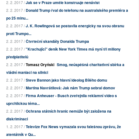
2. 2. 2017 /
Jak se v Praze uměle konstruuje nenávist
2. 2. 2017 /
Donald Trump řval do telefonu na australského premiéra a
po 25 minu...
2. 2. 2017 /
J. K. Rowlingová se postavila energicky na svou obranu
proti Trumpo...
2. 2. 2017 /
Čtvrteční skandály Donalda Trumpa
2. 2. 2017 /
"Krachující" deník New York Times má nyní tři miliony
předplatitelů
2. 2. 2017 /
Tomasz Oryński
Smog, neúspěšná charitativní sbírka a
vládní maniaci na silnici
2. 2. 2017 /
Steve Bannon jako hlavní ideolog Bílého domu
2. 2. 2017 /
Martina Navrátilová: Jak nám Trump sebral domov
2. 2. 2017 /
Firma Anheuser - Busch zveřejnila reklamní video s
uprchlickou téma...
2. 2. 2017 /
Ochrana státních hranic nemůže být založena na
diskriminaci
1. 2. 2017 /
Televize Fox News vymazala svou falešnou zprávu, že
atentátník v Qu...