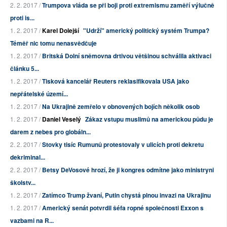
2. 2. 2017 /
Trumpova vláda se při boji proti extremismu zaměří výlučně
proti is...
1. 2. 2017 /
Karel Dolejší
"Udrží" americký politický systém Trumpa?
Téměř nic tomu nenasvědčuje
1. 2. 2017 /
Britská Dolní sněmovna drtivou většinou schválila aktivaci
článku 5...
1. 2. 2017 /
Tisková kancelář Reuters reklasifikovala USA jako
nepřátelské území...
1. 2. 2017 /
Na Ukrajině zemřelo v obnovených bojích několik osob
1. 2. 2017 /
Daniel Veselý
Zákaz vstupu muslimů na americkou půdu je
darem z nebes pro globáln...
2. 2. 2017 /
Stovky tisíc Rumunů protestovaly v ulicích proti dekretu
dekriminal...
2. 2. 2017 /
Betsy DeVosové hrozí, že ji kongres odmítne jako ministryni
školstv...
1. 2. 2017 /
Zatímco Trump žvaní, Putin chystá plnou invazi na Ukrajinu
1. 2. 2017 /
Americký senát potvrdil šéfa ropné společnosti Exxon s
vazbami na R...