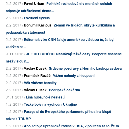
2. 2. 2017 /
Pavel Urban
Politické rozhodování v menších celcích
odporuje udržitelnosti demo...
2. 2. 2017 /
Evoluční cyklus
2. 2. 2017 /
Bohumil Kartous
Zeman ve třídách, skryté kurikulum a
pedagogická statečnost
2. 2. 2017 /
Editor televize CNN žaluje americkou vládu za to, že byl
zadržen na...
9. 11. 2016 /
JDE DO TUHÉHO. Nastávají těžké časy. Podpořte finančně
nezávislou n...
2. 2. 2017 /
Václav Dušek
Srdečné pozdravy z Horního Láskopravdova
2. 2. 2017 /
František Řezáč
Vážné nehody z hlouposti
2. 2. 2017 /
Věk vítězné banality
2. 2. 2017 /
Václav Dušek
Podřipská čekárna
31. 1. 2017 /
Líná huba, holé neštěstí
1. 2. 2017 /
Těžké boje na východní Ukrajině
1. 2. 2017 /
Farage si do Evropského parlamentu přinesl na klopě
odznak TRUMP
1. 2. 2017 /
Ano, toto je uprchlická rodina v USA, v poutech za to, že to