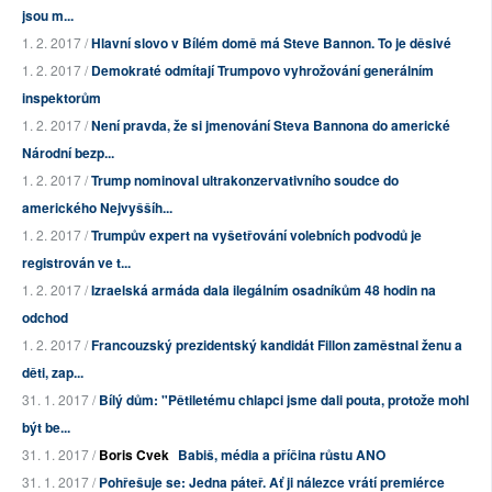
jsou m...
1. 2. 2017 /
Hlavní slovo v Bílém domě má Steve Bannon. To je děsivé
1. 2. 2017 /
Demokraté odmítají Trumpovo vyhrožování generálním
inspektorům
1. 2. 2017 /
Není pravda, že si jmenování Steva Bannona do americké
Národní bezp...
1. 2. 2017 /
Trump nominoval ultrakonzervativního soudce do
amerického Nejvyššíh...
1. 2. 2017 /
Trumpův expert na vyšetřování volebních podvodů je
registrován ve t...
1. 2. 2017 /
Izraelská armáda dala ilegálním osadníkům 48 hodin na
odchod
1. 2. 2017 /
Francouzský prezidentský kandidát Fillon zaměstnal ženu a
děti, zap...
31. 1. 2017 /
Bílý dům: "Pětiletému chlapci jsme dali pouta, protože mohl
být be...
31. 1. 2017 /
Boris Cvek
Babiš, média a příčina růstu ANO
31. 1. 2017 /
Pohřešuje se: Jedna páteř. Ať ji nálezce vrátí premiérce