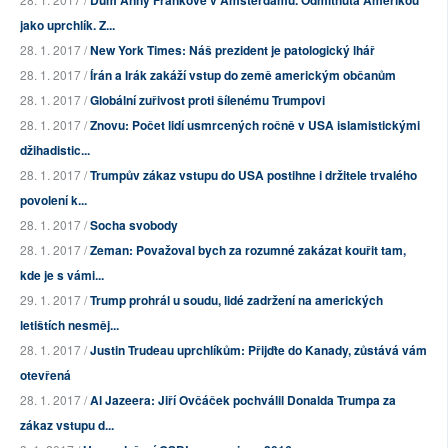
Dům Anny Frankové v Amsterdamu. Odmítnuta Amerikou
jako uprchlík. Z...
28. 1. 2017 /
New York Times: Náš prezident je patologický lhář
28. 1. 2017 /
Írán a Irák zakáží vstup do země americkým občanům
28. 1. 2017 /
Globální zuřivost proti šílenému Trumpovi
28. 1. 2017 /
Znovu: Počet lidí usmrcených ročně v USA islamistickými
džihadistic...
28. 1. 2017 /
Trumpův zákaz vstupu do USA postihne i držitele trvalého
povolení k...
28. 1. 2017 /
Socha svobody
28. 1. 2017 /
Zeman: Považoval bych za rozumné zakázat kouřit tam,
kde je s vámi...
29. 1. 2017 /
Trump prohrál u soudu, lidé zadržení na amerických
letištích nesměj...
28. 1. 2017 /
Justin Trudeau uprchlíkům: Přijďte do Kanady, zůstává vám
otevřená
28. 1. 2017 /
Al Jazeera: Jiří Ovčáček pochválil Donalda Trumpa za
zákaz vstupu d...