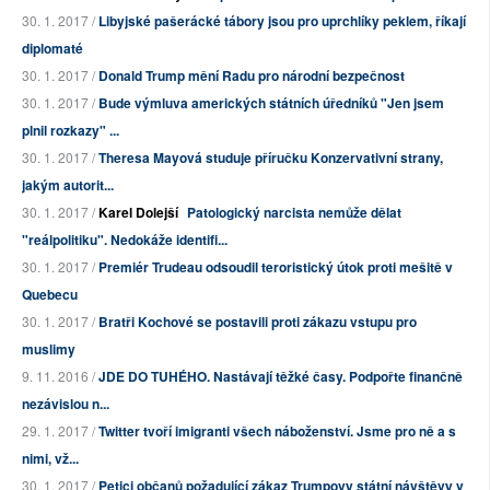
30. 1. 2017 /
Libyjské pašerácké tábory jsou pro uprchlíky peklem, říkají
diplomaté
30. 1. 2017 /
Donald Trump mění Radu pro národní bezpečnost
30. 1. 2017 /
Bude výmluva amerických státních úředníků "Jen jsem
plnil rozkazy" ...
30. 1. 2017 /
Theresa Mayová studuje příručku Konzervativní strany,
jakým autorit...
30. 1. 2017 /
Karel Dolejší
Patologický narcista nemůže dělat
"reálpolitiku". Nedokáže identifi...
30. 1. 2017 /
Premiér Trudeau odsoudil teroristický útok proti mešitě v
Quebecu
30. 1. 2017 /
Bratři Kochové se postavili proti zákazu vstupu pro
muslimy
9. 11. 2016 /
JDE DO TUHÉHO. Nastávají těžké časy. Podpořte finančně
nezávislou n...
29. 1. 2017 /
Twitter tvoří imigranti všech náboženství. Jsme pro ně a s
nimi, vž...
30. 1. 2017 /
Petici občanů požadující zákaz Trumpovy státní návštěvy v