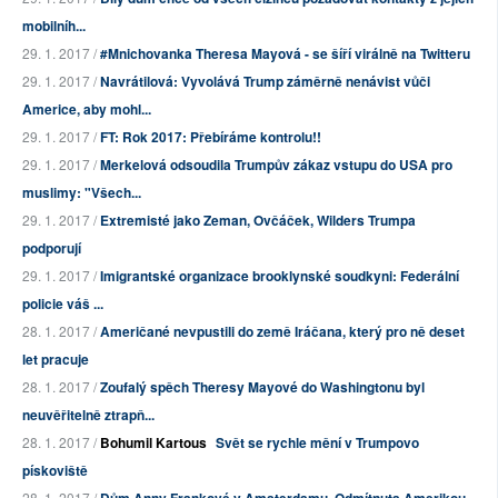
mobilníh...
29. 1. 2017 /
#Mnichovanka Theresa Mayová - se šíří virálně na Twitteru
29. 1. 2017 /
Navrátilová: Vyvolává Trump záměrně nenávist vůči
Americe, aby mohl...
29. 1. 2017 /
FT: Rok 2017: Přebíráme kontrolu!!
29. 1. 2017 /
Merkelová odsoudila Trumpův zákaz vstupu do USA pro
muslimy: "Všech...
29. 1. 2017 /
Extremisté jako Zeman, Ovčáček, Wilders Trumpa
podporují
29. 1. 2017 /
Imigrantské organizace brooklynské soudkyni: Federální
policie váš ...
28. 1. 2017 /
Američané nevpustili do země Iráčana, který pro ně deset
let pracuje
28. 1. 2017 /
Zoufalý spěch Theresy Mayové do Washingtonu byl
neuvěřitelně ztrapň...
28. 1. 2017 /
Bohumil Kartous
Svět se rychle mění v Trumpovo
pískoviště
28. 1. 2017 /