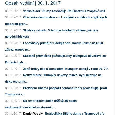
Obsah vydání | 30. 1. 2017
30. 1. 2017 /
Verhofstadt: Trump zosobňuje třetí hrozbu Evropské unii
30. 1. 2017 /
Obrovské demonstrace v Londýně a v dalších anglických
městech proti...
30. 1. 2017 /
Skotský ministr: V temných dobách vidíme, jak září
největší lidskost
30. 1. 2017 /
Londýnský primátor Sadiq Khan: Dokud Trump nezruší
zákaz vstupu pr...
30. 1. 2017 /
Skotská premiérka požaduje, aby Trumpova návštěva do
Británie byla ...
27. 1. 2017 /
Jaké hrůzy nás s Donaldem Trumpem čekají v roce 2017?
30. 1. 2017 /
Neuvěřitelné. Trumpův tiskový mluvčí nyní ukazuje na
tiskovce print...
30. 1. 2017 /
Prezident Obama podpořil demonstranty protestující proti
Trumpovu z...
30. 1. 2017 /
Na americkém letišti drží už 30 hodin
sedmasedmdesátiletou stařenku...
30. 1. 2017 /
Daniel Veselý
Reálpolitika Bílého domu v Trumpově éře