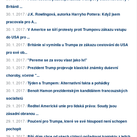
Británii ...
30. 1. 2017 /
J.K. Rowlingová, autorka Harryho Pottera: Když jsem
pracovala pro A...
30. 1. 2017 /
V Americe se šíří protesty proti Trumpovu zákazu vstupu
do USA pro ...
30. 1. 2017 /
Británie si vymínila u Trumpa ze zákazu cestování do USA
pro své ob...
30. 1. 2017 /
"Pereme se za svou vlast jako lvi"
30. 1. 2017 /
Prezident Trump projevuje klasické známky duševní
choroby, včetně "...
30. 1. 2017 /
Týden s Trumpem: Alternativní fakta a pohádky
30. 1. 2017 /
Benoit Hamon prezidentským kandidátem francouzských
socialistů
29. 1. 2017 /
Ředitel Americké unie pro lidská práva: Soudy jsou
zásadní obranou ...
29. 1. 2017 /
Poučení pro Trumpa, které ve své hlouposti není schopen
pochopit
29. 1. 2017 /
Bílý dům chce od všech cizinců požadovat kontakty z jejich