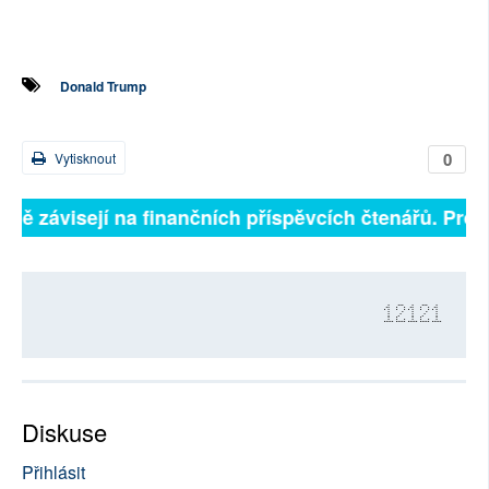
Donald Trump
0
Vytisknout
plně závisejí na finančních příspěvcích čtenářů. Prosí
12121
Diskuse
Přihlásit