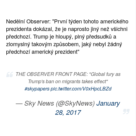
SOCIÁLNÍ SÍTĚ
Nedělní Observer: "První týden tohoto amerického
RUBRIKY
prezidenta dokázal, že je naprosto jiný než všichni
předchozí. Trump je hloupý, plný předsudků a
PLNÁ VERZE STRÁNEK
zlomyslný takovým způsobem, jaký nebyl žádný
předchozí americký prezident"
THE OBSERVER FRONT PAGE: "Global fury as
Trump's ban on migrants takes effect"
#skypapers
pic.twitter.com/V0xHpcLBZd
— Sky News (@SkyNews)
January
28, 2017