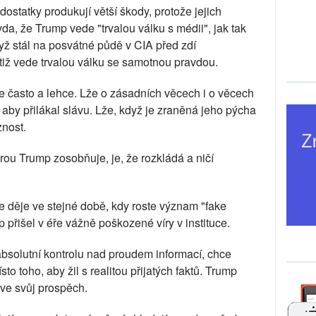
ostatky produkují větší škody, protože jejich
da, že Trump vede "trvalou válku s médii", jak tak
dyž stál na posvátné půdě v CIA před zdí
otiž vede trvalou válku se samotnou pravdou.
e často a lehce. Lže o zásadních věcech i o věcech
a aby přilákal slávu. Lže, když je zraněná jeho pýcha
nost.
rou Trump zosobňuje, je, že rozkládá a ničí
 děje ve stejné době, kdy roste význam "fake
přišel v éře vážně poškozené víry v instituce.
absolutní kontrolu nad proudem informací, chce
sto toho, aby žil s realitou přijatých faktů. Trump
 ve svůj prospěch.