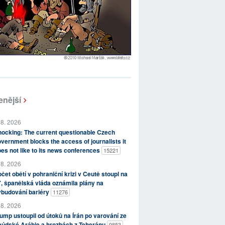
enější
 8. 2026
ocking: The current questionable Czech
vernment blocks the access of journalists it
es not like to its news conferences
15221
 8. 2026
čet obětí v pohraniční krizi v Ceutě stoupl na
, španělská vláda oznámila plány na
ybudování bariéry
11276
 8. 2026
ump ustoupil od útoků na Írán po varování ze
aúdské Arábie a hrozbách z Teheránu
9853