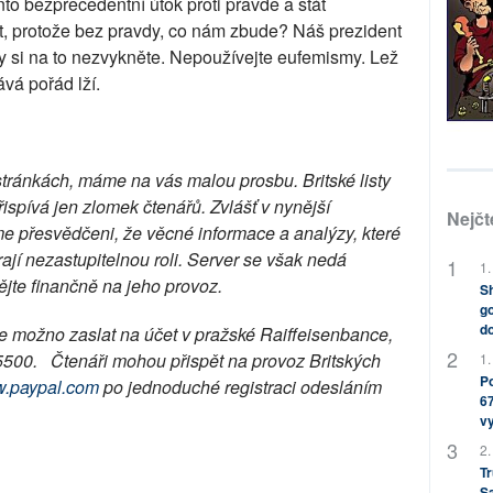
to bezprecedentní útok proti pravdě a stát
it, protože bez pravdy, co nám zbude? Náš prezident
dy si na to nezvykněte. Nepoužívejte eufemismy. Lež
vá pořád lží.
stránkách, máme na vás malou prosbu. Britské listy
přispívá jen zlomek čtenářů. Zvlášť v nynější
Nejčt
sme přesvědčeni, že věcné informace a analýzy, které
rají nezastupitelnou roli. Server se však nedá
1.
jte finančně na jeho provoz.
Sh
go
do
 je možno zaslat na účet v pražské Raiffeisenbance,
5500. Čtenáři mohou přispět na provoz Britských
1.
Po
.paypal.com
po jednoduché registraci odesláním
67
.
v
2.
Tr
S