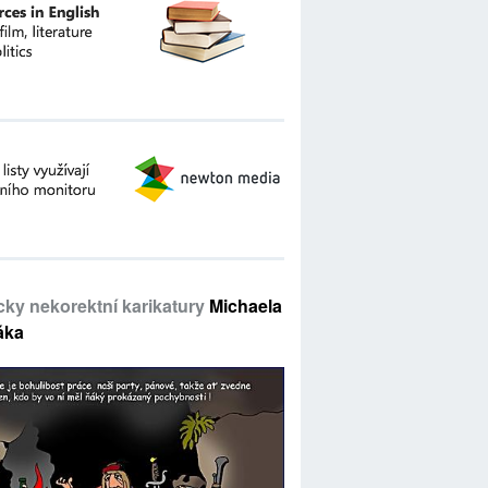
icky nekorektní karikatury
Michaela
áka