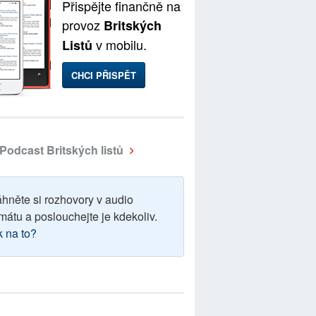
Přispějte finančně na
provoz
Britských
v mobilu.
Listů
CHCI PŘISPĚT
Podcast Britských listů
áhněte si rozhovory v audio
mátu a poslouchejte je kdekoliv.
k na to?