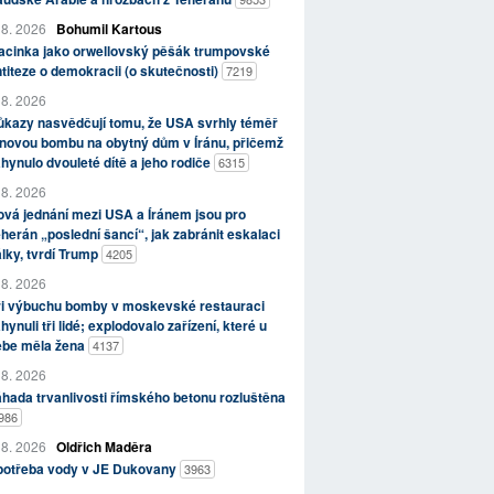
 8. 2026
Bohumil Kartous
acinka jako orwellovský pěšák trumpovské
titeze o demokracii (o skutečnosti)
7219
 8. 2026
kazy nasvědčují tomu, že USA svrhly téměř
novou bombu na obytný dům v Íránu, přičemž
hynulo dvouleté dítě a jeho rodiče
6315
 8. 2026
vá jednání mezi USA a Íránem jsou pro
herán „poslední šancí“, jak zabránit eskalaci
lky, tvrdí Trump
4205
 8. 2026
ři výbuchu bomby v moskevské restauraci
hynuli tři lidé; explodovalo zařízení, které u
ebe měla žena
4137
 8. 2026
hada trvanlivosti římského betonu rozluštěna
986
 8. 2026
Oldřich Maděra
potřeba vody v JE Dukovany
3963