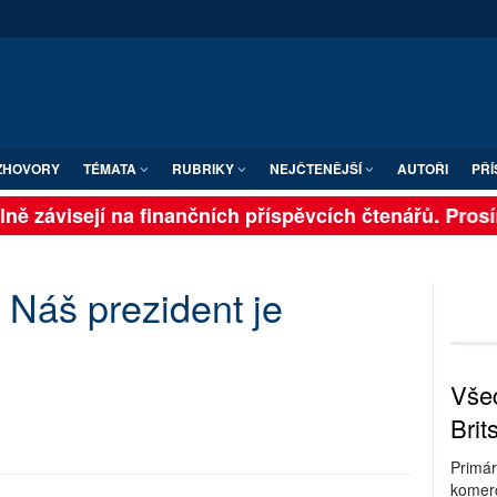
ZHOVORY
TÉMATA
RUBRIKY
NEJČTENĚJŠÍ
AUTOŘI
PŘÍ
ě závisejí na finančních příspěvcích čtenářů. Prosíme
Náš prezident je
Všec
Brit
Primár
komerc