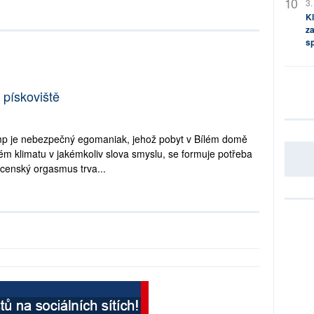
3.
Kl
za
s
 pískoviště
rump je nebezpečný egomaniak, jehož pobyt v Bílém domě
 klimatu v jakémkoliv slova smyslu, se formuje potřeba
censký orgasmus trva...