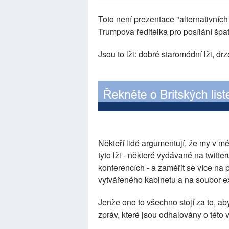
Toto není prezentace "alternativníc
Trumpova ředitelka pro posílání šp
Jsou to lži: dobré staromódní lži, drz
Někteří lidé argumentují, že my v 
tyto lži - některé vydávané na twitte
konferencích - a zaměřit se více na 
vytvářeného kabinetu a na soubor e
Jenže ono to všechno stojí za to, ab
zpráv, které jsou odhalovány o této v