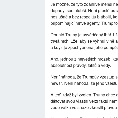
Je možné, že tyto zdánlivě menší ned
dopady jsou hlubší. Není prostě prav
neslušně a bez respektu blábolil, k
připomínající mrtvé agenty. Trump t
Donald Trump je usvědčený lhář. Lž
triviálních. Lže, aby se vyhnul vině 
a když je zpochybněna jeho pompéz
Ano, jednou z největších hrozeb, kte
absolutnost pravdy, faktů a vědy.
Není náhoda, že Trumpův vzestup se
news". Není náhoda, že jeho vzestup 
A teď, když byl zvolen, Trump chce 
diktovat svou vlastní verzi faktů namí
vede válku ve snaze zkreslit pravdu