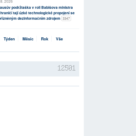
 8. 2026
ausův podržtaška v roli Babišova ministra
hraničí tají úzké technologické propojení se
přízněným dezinformačním zdrojem
3347
Týden
Měsíc
Rok
Vše
12501