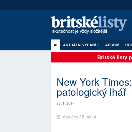
AKTUÁLNÍ VYDÁNÍ
ARCHIV
RO
Britské listy pln
New York Times: 
patologický lhář
28. 1. 2017
čas čtení 5 minut