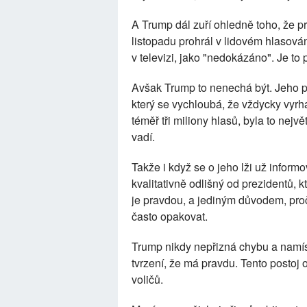
A Trump dál zuří ohledně toho, že prý
listopadu prohrál v lidovém hlasován
v televizi, jako "nedokázáno". Je to 
Avšak Trump to nenechá být. Jeho p
který se vychloubá, že vždycky vyrhá
téměř tři miliony hlasů, byla to nejv
vadí.
Takže i když se o jeho lži už informo
kvalitativně odlišný od prezidentů, kte
je pravdou, a jediným důvodem, proč 
často opakovat.
Trump nikdy nepřizná chybu a namíst
tvrzení, že má pravdu. Tento postoj 
voličů.