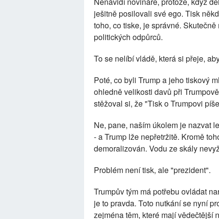
Nenávidí novináře, protože, když děl
ješitně posilovali své ego. Tisk ně
toho, co tiske, je správné. Skutečně 
politických odpůrců.
To se nelíbí vládě, která si přeje, aby 
Poté, co byli Trump a jeho tiskový ml
ohledně velikosti davů při Trumpově 
stěžoval si, že "Tisk o Trumpovi píše
Ne, pane, naším úkolem je nazvat le
- a Trump lže nepřetržitě. Kromě to
demoralizován. Vodu ze skály nevy
Problém není tisk, ale "prezident".
Trumpův tým má potřebu ovládat nara
je to pravda. Toto nutkání se nyní p
zejména těm, které mají vědečtější 