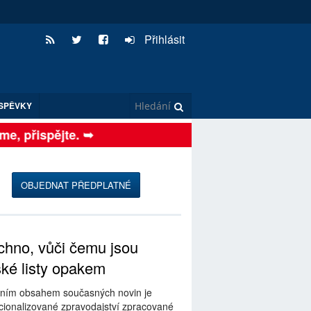
Přihlásit
SPĚVKY
, přispějte. ➥
OBJEDNAT PŘEDPLATNÉ
hno, vůči čemu jsou
ské listy opakem
ním obsahem současných novin je
ionalizované zpravodajství zpracované