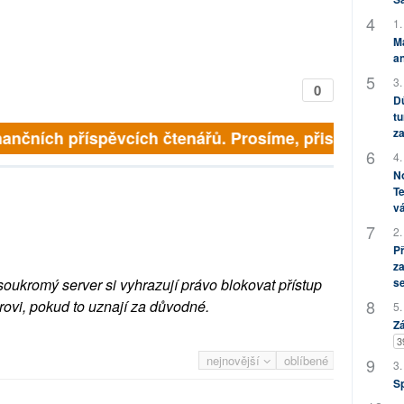
1.
M
an
3.
0
Dů
tu
za
inančních příspěvcích čtenářů. Prosíme, přispějte. ➥
4.
No
Te
vá
2.
P
za
s
soukromý server si vyhrazují právo blokovat přístup
rovi, pokud to uznají za důvodné.
5.
Zá
3
nejnovější
oblíbené
3.
S