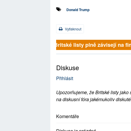
Donald Trump
Vytisknout
Britské listy plně závisejí na f
Diskuse
Přihlásit
Upozorňujeme, že Britské listy jako 
na diskusní fóra jakémukoliv diskuté
Komentáře
Diskuse je prázdná.