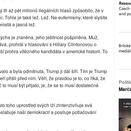
 tři až pět milionů ilegálních hlasů způsobilo, že v
í. Tohle je také lež. Lež. Ne eufemismy, které slyšíte
prostá a jasná lež.
ýcha je zraněna, jeho ješitnost pošpiněna. Muž,
vá, prohrál v hlasování s Hillary Clintonovou o
ětší prohra vítězného kandidáta v americké historii. To
valo a byla odmítnuta, Trump ji dál šíří. Tím je Trump
ří přišli před ním. Věří, že pravdou je to, co říká, že
Polit
to musí být přijato, je, že se to musí dostatečně
Marč
o toho uprostřed svých lží zintenzivňuje svá
oslabuje naši demokracii a posiluje potlačování