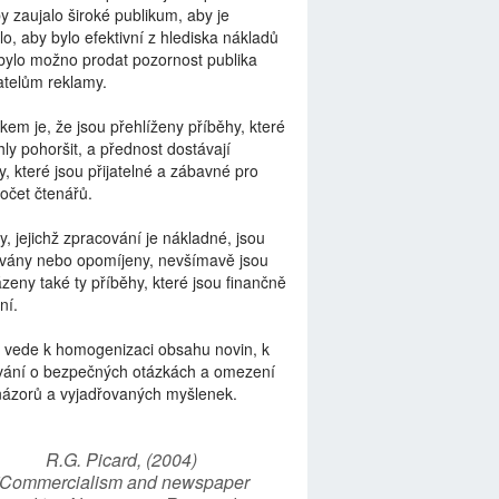
by zaujalo široké publikum, aby je
lo, aby bylo efektivní z hlediska nákladů
bylo možno prodat pozornost publika
telům reklamy.
kem je, že jsou přehlíženy příběhy, které
ly pohoršit, a přednost dostávají
y, které jsou přijatelné a zábavné pro
počet čtenářů.
y, jejichž zpracování je nákladné, jsou
vány nebo opomíjeny, nevšímavě jsou
zeny také ty příběhy, které jsou finančně
ní.
 vede k homogenizaci obsahu novin, k
vání o bezpečných otázkách a omezení
názorů a vyjadřovaných myšlenek.
R.G. Picard, (2004)
“Commercialism and newspaper