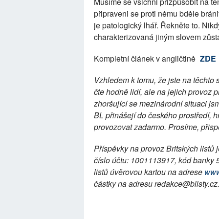
Musíme se všichni přizpůsobit na ten
připraveni se proti němu bděle brán
je patologický lhář. Řekněte to. Nik
charakterizovaná jiným slovem zůstá
Kompletní článek v angličtině
ZDE
Vzhledem k tomu, že jste na těchto 
čte hodně lidí, ale na jejich provoz 
zhoršující se mezinárodní situaci j
BL přinášejí do českého prostředí, h
provozovat zadarmo. Prosíme, přispě
Příspěvky na provoz Britských listů
číslo účtu: 1001113917, kód banky 
listů úvěrovou kartou na adrese
www
částky na adresu redakce@blisty.cz