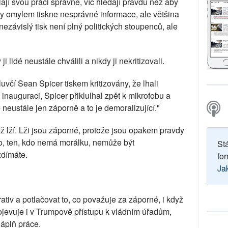
ají svou práci správně, víc hledají pravdu než aby
kdy omylem tiskne nesprávné informace, ale většina
nezávislý tisk není plný politických stoupenců, ale
ji lidé neustále chválili a nikdy ji nekritizovali.
uvčí Sean Spicer tiskem kritizovány, že lhali
inauguraci, Spicer přiklulhal zpět k mikrofobu a
 neustále jen záporně a to je demoralizující."
ž lží. Lži jsou záporné, protože jsou opakem pravdy
ho, ten, kdo nemá morálku, nemůže být
St
ždímáte.
for
Ja
tiv a potlačovat to, co považuje za záporné, i když
rojevuje i v Trumpově přístupu k vládním úřadům,
náplň práce.