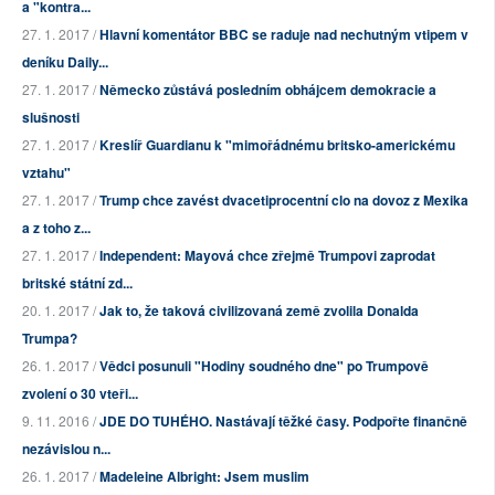
a "kontra...
27. 1. 2017 /
Hlavní komentátor BBC se raduje nad nechutným vtipem v
deníku Daily...
27. 1. 2017 /
Německo zůstává posledním obhájcem demokracie a
slušnosti
27. 1. 2017 /
Kreslíř Guardianu k "mimořádnému britsko-americkému
vztahu"
27. 1. 2017 /
Trump chce zavést dvacetiprocentní clo na dovoz z Mexika
a z toho z...
27. 1. 2017 /
Independent: Mayová chce zřejmě Trumpovi zaprodat
britské státní zd...
20. 1. 2017 /
Jak to, že taková civilizovaná země zvolila Donalda
Trumpa?
26. 1. 2017 /
Vědci posunuli "Hodiny soudného dne" po Trumpově
zvolení o 30 vteři...
9. 11. 2016 /
JDE DO TUHÉHO. Nastávají těžké časy. Podpořte finančně
nezávislou n...
26. 1. 2017 /
Madeleine Albright: Jsem muslim