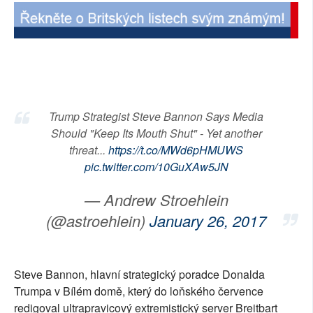
SOCIÁLNÍ SÍTĚ
RUBRIKY
PLNÁ VERZE STRÁNEK
Trump Strategist Steve Bannon Says Media
Should "Keep Its Mouth Shut" - Yet another
threat...
https://t.co/MWd6pHMUWS
pic.twitter.com/10GuXAw5JN
— Andrew Stroehlein
(@astroehlein)
January 26, 2017
Steve Bannon, hlavní strategický poradce Donalda
Trumpa v Bílém domě, který do loňského července
redigoval ultrapravicový extremistický server Breitbart