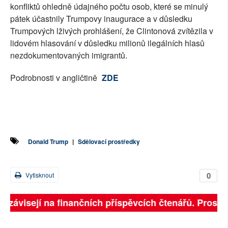
konfliktů ohledně údajného počtu osob, které se minulý
pátek účastnily Trumpovy inaugurace a v důsledku
Trumpových lživých prohlášení, že Clintonová zvítězila v
lidovém hlasování v důsledku milionů ilegálních hlasů
nezdokumentovaných imigrantů.
Podrobnosti v angličtině
ZDE
Donald Trump
|
Sdělovací prostředky
0
Vytisknout
ě závisejí na finančních příspěvcích čtenářů. Prosíme