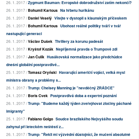
26. 1. 2017 /
Zygmunt Bauman: Evropské dobrodružství zatím nekončí?
26. 1. 2017 /
Bohumil Kartous
Na hřbetu hurikánu
26. 1. 2017 /
Daniel Veselý
Vítejte v dystopii s klaunským příčeskem
26. 1. 2017 /
Bohumil Kartous
Ubohost reálné politiky tváří v tvář
nastupující generaci
26. 1. 2017 /
Václav Dušek
Thrillery za korunu padesát
26. 1. 2017 /
Kryštof Kozák
Nepříjemná pravda o Trumpově zdi
25. 1. 2017 /
Jan Čulík
Husákovská normalizace jako předchůdce
dnešní globální postpravdivé...
25. 1. 2017 /
Tomasz Oryński
Havarující američtí vojáci, velká mysl
ministra obrany a problémy s...
26. 1. 2017 /
Trump: Chelsey Manning je "nevděčný ZRÁDCE"
24. 1. 2017 /
Boris Cvek
Postpravdivá doba a expertní poznání
26. 1. 2017 /
Trump: "Budeme každý týden zveřejňovat zločiny páchané
imigranty"
25. 1. 2017 /
Fabiano Golgo
Soudce brazilského Nejvyššího soudu
zahynul při leteckém neštěstí z...
26. 1. 2017 /
Trump: "Řekli mi výzvědní důstojníci, že mučení absolutně