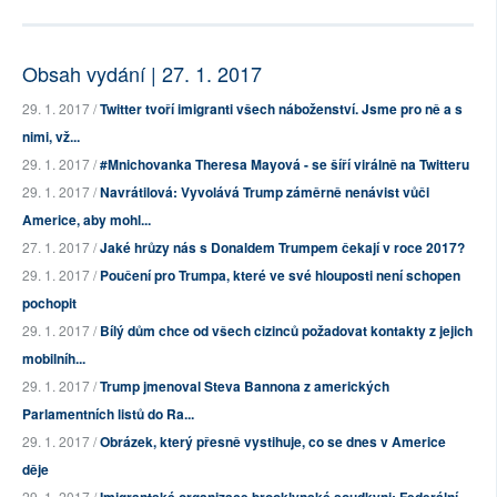
Obsah vydání | 27. 1. 2017
29. 1. 2017 /
Twitter tvoří imigranti všech náboženství. Jsme pro ně a s
nimi, vž...
29. 1. 2017 /
#Mnichovanka Theresa Mayová - se šíří virálně na Twitteru
29. 1. 2017 /
Navrátilová: Vyvolává Trump záměrně nenávist vůči
Americe, aby mohl...
27. 1. 2017 /
Jaké hrůzy nás s Donaldem Trumpem čekají v roce 2017?
29. 1. 2017 /
Poučení pro Trumpa, které ve své hlouposti není schopen
pochopit
29. 1. 2017 /
Bílý dům chce od všech cizinců požadovat kontakty z jejich
mobilníh...
29. 1. 2017 /
Trump jmenoval Steva Bannona z amerických
Parlamentních listů do Ra...
29. 1. 2017 /
Obrázek, který přesně vystihuje, co se dnes v Americe
děje
29. 1. 2017 /