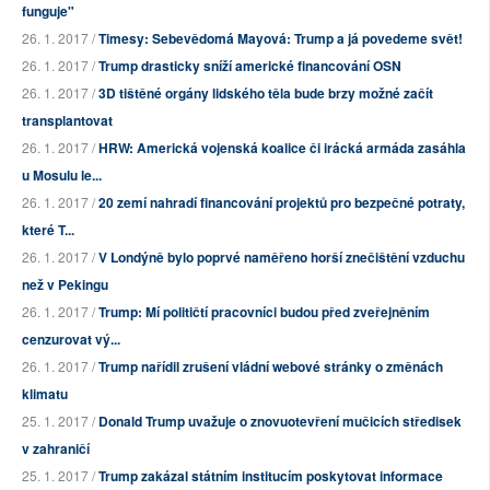
funguje"
26. 1. 2017 /
Timesy: Sebevědomá Mayová: Trump a já povedeme svět!
26. 1. 2017 /
Trump drasticky sníží americké financování OSN
26. 1. 2017 /
3D tištěné orgány lidského těla bude brzy možné začít
transplantovat
26. 1. 2017 /
HRW: Americká vojenská koalice či irácká armáda zasáhla
u Mosulu le...
26. 1. 2017 /
20 zemí nahradí financování projektů pro bezpečné potraty,
které T...
26. 1. 2017 /
V Londýně bylo poprvé naměřeno horší znečištění vzduchu
než v Pekingu
26. 1. 2017 /
Trump: Mí političtí pracovníci budou před zveřejněním
cenzurovat vý...
26. 1. 2017 /
Trump nařídil zrušení vládní webové stránky o změnách
klimatu
25. 1. 2017 /
Donald Trump uvažuje o znovuotevření mučicích středisek
v zahraničí
25. 1. 2017 /
Trump zakázal státním institucím poskytovat informace