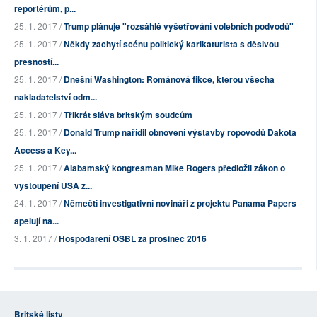
reportérům, p...
25. 1. 2017 /
Trump plánuje "rozsáhlé vyšetřování volebních podvodů"
25. 1. 2017 /
Někdy zachytí scénu politický karikaturista s děsivou
přesností...
25. 1. 2017 /
Dnešní Washington: Románová fikce, kterou všecha
nakladatelství odm...
25. 1. 2017 /
Třikrát sláva britským soudcům
25. 1. 2017 /
Donald Trump nařídil obnovení výstavby ropovodů Dakota
Access a Key...
25. 1. 2017 /
Alabamský kongresman Mike Rogers předložil zákon o
vystoupení USA z...
24. 1. 2017 /
Němečtí investigativní novináři z projektu Panama Papers
apelují na...
3. 1. 2017 /
Hospodaření OSBL za prosinec 2016
Britské listy