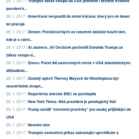
28. 1. 2017 /
Trumpův zákaz vstupu do USA postihne i držitele trvalého
povolení k...
28. 1. 2017 /
Američané nevpustili do země Iráčana, který pro ně deset
let pracuje
28. 1. 2017 /
Zeman: Považoval bych za rozumné zakázat kouřit tam,
kde je s vámi...
28. 1. 2017 /
Al Jazeera: Jiří Ovčáček pochválil Donalda Trumpa za
zákaz vstupu d...
28. 1. 2017 /
Znovu: Počet lidí usmrcených ročně v USA islamistickými
džihadistic...
28. 1. 2017 /
Zoufalý spěch Theresy Mayové do Washingtonu byl
neuvěřitelně ztrapň...
28. 1. 2017 /
Reportérka televize BBC se pochlapila
28. 1. 2017 /
New York Times: Náš prezident je patologický lhář
28. 1. 2017 /
Trump nařídil "extremní prověrky" pro osoby přijíždějící do
USA
28. 1. 2017 /
Nemám slov
28. 1. 2017 /
Trumpův exekutivní příkaz zabraňující uprchlíkům a