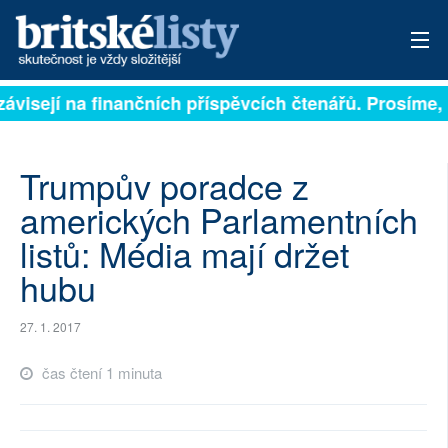
závisejí na finančních příspěvcích čtenářů. Prosíme, p
PŘIHLÁSIT
AKTUÁLNÍ VYDÁNÍ
Trumpův poradce z
ARCHIV
amerických Parlamentních
listů: Média mají držet
ROZHOVORY
hubu
TÉMATA
27. 1. 2017
NEJČTENĚJŠÍ ZA 7 DNÍ
čas čtení 1 minuta
AUTOŘI
PŘÍSPĚVKY NA PROVOZ