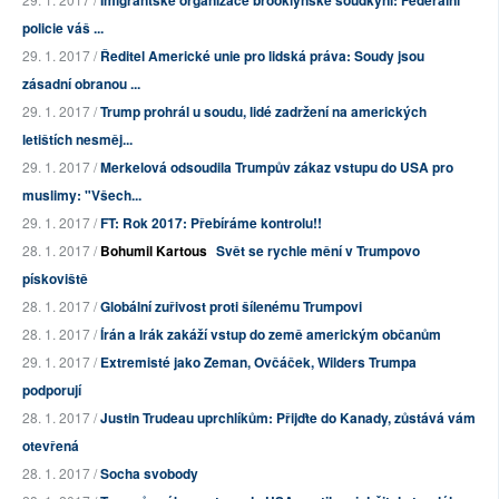
Imigrantské organizace brooklynské soudkyni: Federální
policie váš ...
29. 1. 2017 /
Ředitel Americké unie pro lidská práva: Soudy jsou
zásadní obranou ...
29. 1. 2017 /
Trump prohrál u soudu, lidé zadržení na amerických
letištích nesměj...
29. 1. 2017 /
Merkelová odsoudila Trumpův zákaz vstupu do USA pro
muslimy: "Všech...
29. 1. 2017 /
FT: Rok 2017: Přebíráme kontrolu!!
28. 1. 2017 /
Bohumil Kartous
Svět se rychle mění v Trumpovo
pískoviště
28. 1. 2017 /
Globální zuřivost proti šílenému Trumpovi
28. 1. 2017 /
Írán a Irák zakáží vstup do země americkým občanům
29. 1. 2017 /
Extremisté jako Zeman, Ovčáček, Wilders Trumpa
podporují
28. 1. 2017 /
Justin Trudeau uprchlíkům: Přijďte do Kanady, zůstává vám
otevřená
28. 1. 2017 /
Socha svobody