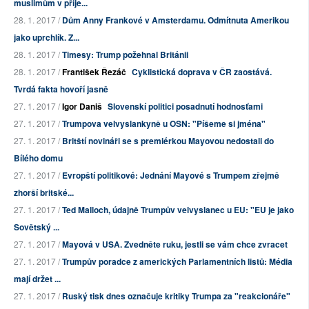
muslimům v příje...
28. 1. 2017 /
Dům Anny Frankové v Amsterdamu. Odmítnuta Amerikou
jako uprchlík. Z...
28. 1. 2017 /
Timesy: Trump požehnal Británii
28. 1. 2017 /
František Řezáč
Cyklistická doprava v ČR zaostává.
Tvrdá fakta hovoří jasně
27. 1. 2017 /
Igor Daniš
Slovenskí politici posadnutí hodnosťami
27. 1. 2017 /
Trumpova velvyslankyně u OSN: "Píšeme si jména"
27. 1. 2017 /
Britští novináři se s premiérkou Mayovou nedostali do
Bílého domu
27. 1. 2017 /
Evropští politikové: Jednání Mayové s Trumpem zřejmě
zhorší britské...
27. 1. 2017 /
Ted Malloch, údajně Trumpův velvyslanec u EU: "EU je jako
Sovětský ...
27. 1. 2017 /
Mayová v USA. Zvedněte ruku, jestli se vám chce zvracet
27. 1. 2017 /
Trumpův poradce z amerických Parlamentních listů: Média
mají držet ...
27. 1. 2017 /
Ruský tisk dnes označuje kritiky Trumpa za "reakcionáře"