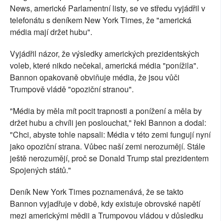
News, americké Parlamentní listy, se ve středu vyjádřil v
telefonátu s deníkem New York Times, že "americká
média mají držet hubu".
Vyjádřil názor, že výsledky amerických prezidentských
voleb, které nikdo nečekal, americká média "ponížila".
Bannon opakovaně obviňuje média, že jsou vůči
Trumpově vládě "opoziční stranou".
"Média by měla mít pocit trapnosti a ponížení a měla by
držet hubu a chvíli jen poslouchat," řekl Bannon a dodal:
"Chci, abyste tohle napsali: Média v této zemi fungují nyní
jako opoziční strana. Vůbec naší zemi nerozumějí. Stále
ještě nerozumějí, proč se Donald Trump stal prezidentem
Spojených států."
Deník New York Times poznamenává, že se takto
Bannon vyjadřuje v době, kdy existuje obrovské napětí
mezi americkými mědii a Trumpovou vládou v důsledku