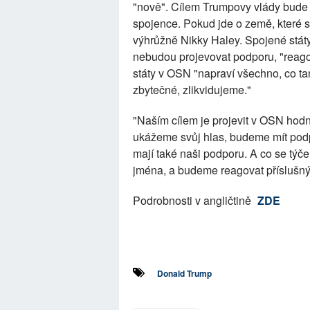
"nově". Cílem Trumpovy vlády bude 
spojence. Pokud jde o země, které se
výhrůžně Nikky Haley. Spojené státy 
nebudou projevovat podporu, "reag
státy v OSN "napraví všechno, co ta
zbytečné, zlikvidujeme."
"Naším cílem je projevit v OSN hodn
ukážeme svůj hlas, budeme mít podp
mají také naši podporu. A co se týč
jména, a budeme reagovat příslušn
Podrobnosti v angličtině
ZDE
Donald Trump