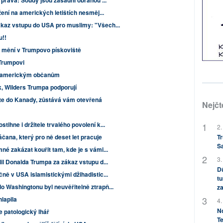
 práva: Soudy jsou zásadní obranou ...
žení na amerických letištích nesměj...
kaz vstupu do USA pro muslimy: "Všech...
u!!
e mění v Trumpovo pískoviště
 Trumpovi
mě americkým občanům
, Wilders Trumpa podporují
ďte do Kanady, zůstává vám otevřená
Nejčt
ihne i držitele trvalého povolení k...
2.
čana, který pro ně deset let pracuje
Tr
S
é zakázat kouřit tam, kde je s vámi...
3.
il Donalda Trumpa za zákaz vstupu d...
Dů
ně v USA islamistickými džihadistic...
tu
 Washingtonu byl neuvěřitelně ztrapň...
za
lapila
4.
No
e patologický lhář
Te