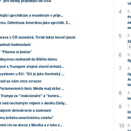
" pro osoby přijíždějící do USA
vá
2.
ující uprchlíkům a muslimům v příje...
P
za
. Odmítnuta Amerikou jako uprchlík. Z...
s
5.
prava v ČR zaostává. Tvrdá fakta hovoří jasně
Zá
osadnutí hodnosťami
4
 "Píšeme si jména"
3.
u Mayovou nedostali do Bílého domu
S
ové s Trumpem zřejmě zhorší britské...
4.
yslanec u EU: "EU je jako Sovětský ...
Op
Am
stli se vám chce zvracet
i
lamentních listů: Média mají držet ...
4.
 Trumpa za "reakcionáře" a "kontra...
In
 nad nechutným vtipem v deníku Daily...
7.
ájcem demokracie a slušnosti
Kl
od
ému britsko-americkému vztahu"
ní clo na dovoz z Mexika a z toho z...
3.