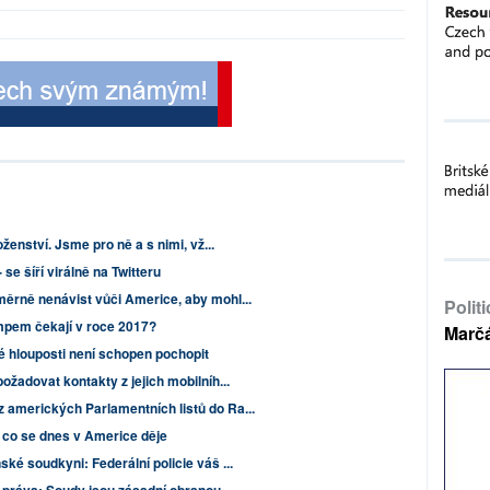
ženství. Jsme pro ně a s nimi, vž...
e šíří virálně na Twitteru
ěrně nenávist vůči Americe, aby mohl...
Polit
mpem čekají v roce 2017?
Marč
é hlouposti není schopen pochopit
ožadovat kontakty z jejich mobilníh...
amerických Parlamentních listů do Ra...
, co se dnes v Americe děje
ké soudkyni: Federální policie váš ...