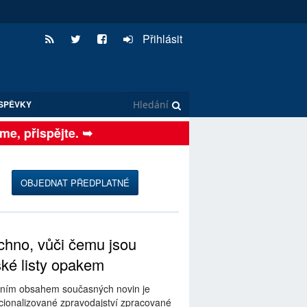
Přihlásit
SPĚVKY
, přispějte. ➥
OBJEDNAT PŘEDPLATNÉ
hno, vůči čemu jsou
ské listy opakem
ním obsahem současných novin je
ionalizované zpravodajství zpracované