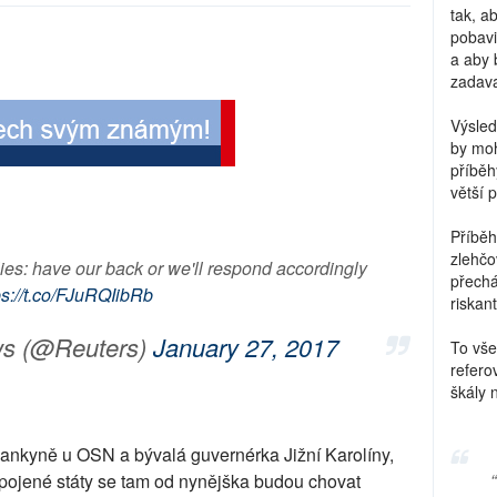
tak, a
pobavi
a aby 
zadava
Výsled
by moh
příběh
větší 
Příběh
zlehčo
es: have our back or we'll respond accordingly
přechá
ps://t.co/FJuRQIibRb
riskant
ws (@Reuters)
January 27, 2017
To vše
refero
škály 
ankyně u OSN a bývalá guvernérka Jižní Karolíny,
pojené státy se tam od nynějška budou chovat