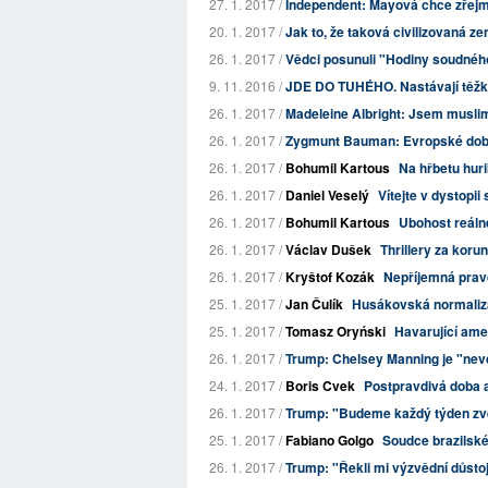
27. 1. 2017 /
Independent: Mayová chce zřejmě
20. 1. 2017 /
Jak to, že taková civilizovaná z
26. 1. 2017 /
Vědci posunuli "Hodiny soudného 
9. 11. 2016 /
JDE DO TUHÉHO. Nastávají těžké 
26. 1. 2017 /
Madeleine Albright: Jsem musli
26. 1. 2017 /
Zygmunt Bauman: Evropské dobr
26. 1. 2017 /
Bohumil Kartous
Na hřbetu hur
26. 1. 2017 /
Daniel Veselý
Vítejte v dystopi
26. 1. 2017 /
Bohumil Kartous
Ubohost reálné
26. 1. 2017 /
Václav Dušek
Thrillery za koru
26. 1. 2017 /
Kryštof Kozák
Nepříjemná prav
25. 1. 2017 /
Jan Čulík
Husákovská normaliza
25. 1. 2017 /
Tomasz Oryński
Havarující amer
26. 1. 2017 /
Trump: Chelsey Manning je "n
24. 1. 2017 /
Boris Cvek
Postpravdivá doba a
26. 1. 2017 /
Trump: "Budeme každý týden zve
25. 1. 2017 /
Fabiano Golgo
Soudce brazilské
26. 1. 2017 /
Trump: "Řekli mi výzvědní důstoj