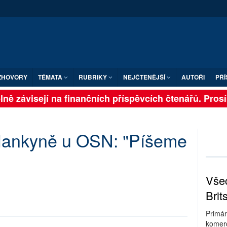
ZHOVORY
TÉMATA
RUBRIKY
NEJČTENĚJŠÍ
AUTOŘI
PŘÍ
ně závisejí na finančních příspěvcích čtenářů. Prosíme
lankyně u OSN: "Píšeme
Všec
Brit
Primár
komerc