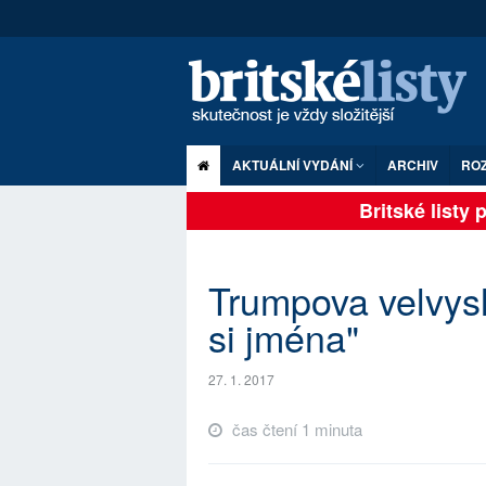
AKTUÁLNÍ VYDÁNÍ
ARCHIV
RO
Britské listy pl
Trumpova velvys
si jména"
27. 1. 2017
čas čtení 1 minuta