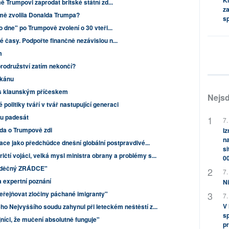
Kl
 Trumpovi zaprodat britské státní zd...
za
emě zvolila Donalda Trumpa?
s
dne" po Trumpově zvolení o 30 vteři...
časy. Podpořte finančně nezávislou n...
m
odružství zatím nekončí?
ikánu
i s klaunským příčeskem
Nejsd
 politiky tváří v tvář nastupující generaci
nu padesát
7.
da o Trumpově zdi
Iz
na
ce jako předchůdce dnešní globální postpravdivé...
si
ičtí vojáci, velká mysl ministra obrany a problémy s...
0
evděčný ZRÁDCE"
7.
 expertní poznání
Ni
řejňovat zločiny páchané imigranty"
7.
V
ho Nejvyššího soudu zahynul při leteckém neštěstí z...
sp
níci, že mučení absolutně funguje"
pr