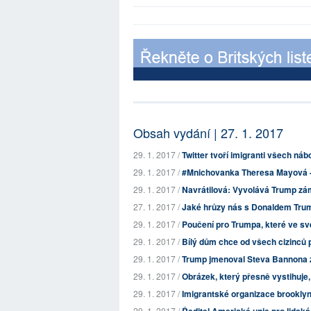
Obsah vydání | 27. 1. 2017
29. 1. 2017 /
Twitter tvoří imigranti všech nábo
29. 1. 2017 /
#Mnichovanka Theresa Mayová - s
29. 1. 2017 /
Navrátilová: Vyvolává Trump zám
27. 1. 2017 /
Jaké hrůzy nás s Donaldem Tru
29. 1. 2017 /
Poučení pro Trumpa, které ve sv
29. 1. 2017 /
Bílý dům chce od všech cizinců p
29. 1. 2017 /
Trump jmenoval Steva Bannona z 
29. 1. 2017 /
Obrázek, který přesně vystihuje
29. 1. 2017 /
Imigrantské organizace brooklyns
29. 1. 2017 /