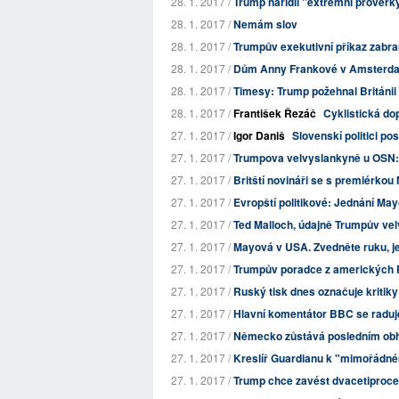
28. 1. 2017 /
Trump nařídil "extremní prověrky
28. 1. 2017 /
Nemám slov
28. 1. 2017 /
Trumpův exekutivní příkaz zabraň
28. 1. 2017 /
Dům Anny Frankové v Amsterdamu
28. 1. 2017 /
Timesy: Trump požehnal Británii
28. 1. 2017 /
František Řezáč
Cyklistická do
27. 1. 2017 /
Igor Daniš
Slovenskí politici p
27. 1. 2017 /
Trumpova velvyslankyně u OSN:
27. 1. 2017 /
Britští novináři se s premiérko
27. 1. 2017 /
Evropští politikové: Jednání May
27. 1. 2017 /
Ted Malloch, údajně Trumpův velv
27. 1. 2017 /
Mayová v USA. Zvedněte ruku, je
27. 1. 2017 /
Trumpův poradce z amerických Par
27. 1. 2017 /
Ruský tisk dnes označuje kritiky
27. 1. 2017 /
Hlavní komentátor BBC se raduje
27. 1. 2017 /
Německo zůstává posledním obh
27. 1. 2017 /
Kreslíř Guardianu k "mimořádn
27. 1. 2017 /
Trump chce zavést dvacetiprocent