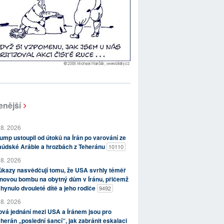
enější
 8. 2026
ump ustoupil od útoků na Írán po varování ze
aúdské Arábie a hrozbách z Teheránu
10110
 8. 2026
kazy nasvědčují tomu, že USA svrhly téměř
novou bombu na obytný dům v Íránu, přičemž
hynulo dvouleté dítě a jeho rodiče
9492
 8. 2026
vá jednání mezi USA a Íránem jsou pro
herán „poslední šancí“, jak zabránit eskalaci