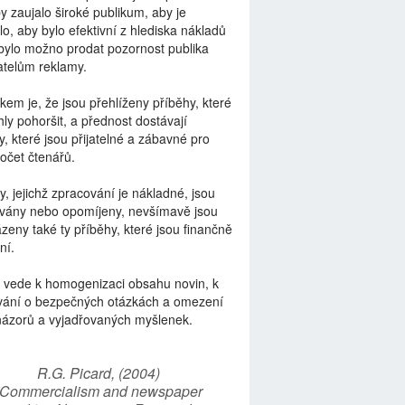
by zaujalo široké publikum, aby je
lo, aby bylo efektivní z hlediska nákladů
bylo možno prodat pozornost publika
telům reklamy.
kem je, že jsou přehlíženy příběhy, které
ly pohoršit, a přednost dostávají
y, které jsou přijatelné a zábavné pro
počet čtenářů.
y, jejichž zpracování je nákladné, jsou
vány nebo opomíjeny, nevšímavě jsou
zeny také ty příběhy, které jsou finančně
ní.
 vede k homogenizaci obsahu novin, k
vání o bezpečných otázkách a omezení
názorů a vyjadřovaných myšlenek.
R.G. Picard, (2004)
“Commercialism and newspaper