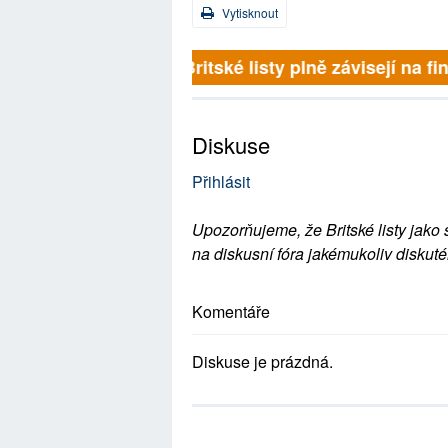
Vytisknout
Britské listy plně závisejí na f
Diskuse
Přihlásit
Upozorňujeme, že Britské listy jako 
na diskusní fóra jakémukoliv diskuté
Komentáře
Diskuse je prázdná.