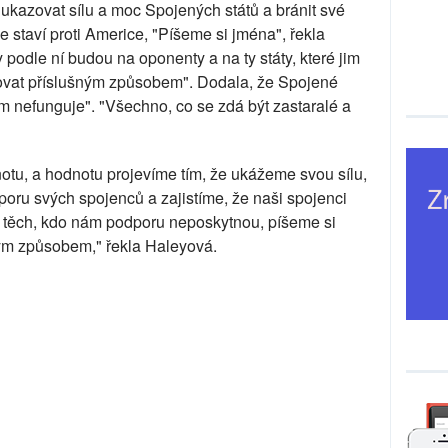
ukazovat sílu a moc Spojených států a bránit své
 staví proti Americe, "Píšeme si jména", řekla
podle ní budou na oponenty a na ty státy, které jim
ovat příslušným způsobem". Dodala, že Spojené
m nefunguje". "Všechno, co se zdá být zastaralé a
otu, a hodnotu projevíme tím, že ukážeme svou sílu,
oru svých spojenců a zajistíme, že naši spojenci
e těch, kdo nám podporu neposkytnou, píšeme si
ým způsobem," řekla Haleyová.