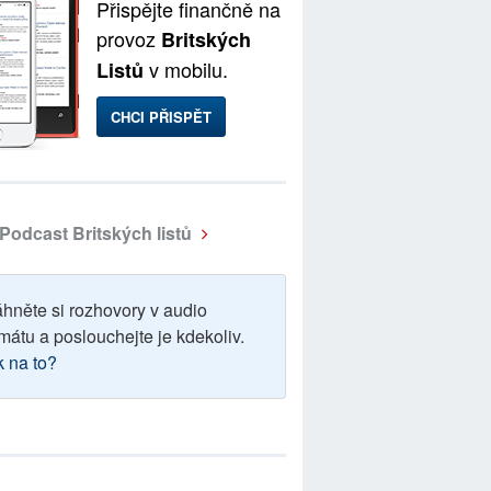
Přispějte finančně na
provoz
Britských
v mobilu.
Listů
CHCI PŘISPĚT
Podcast Britských listů
áhněte si rozhovory v audio
mátu a poslouchejte je kdekoliv.
k na to?