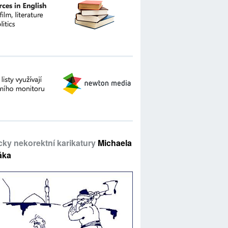
icky nekorektní karikatury
Michaela
áka