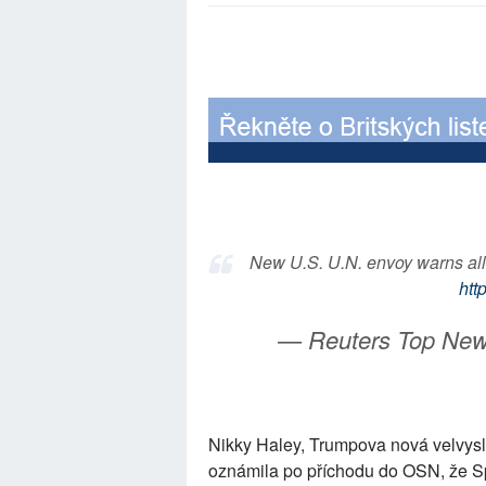
New U.S. U.N. envoy warns alli
htt
— Reuters Top Ne
Nikky Haley, Trumpova nová velvysl
oznámila po příchodu do OSN, že S