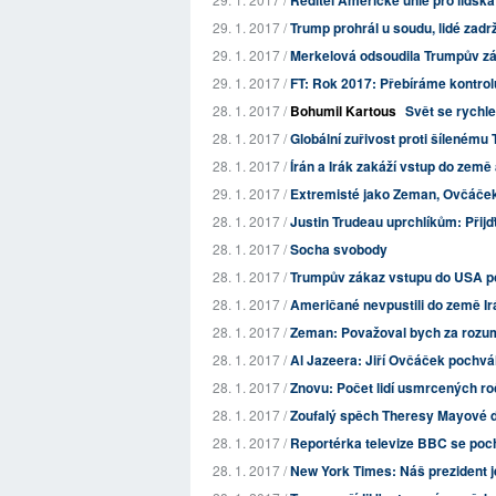
Ředitel Americké unie pro lidská
29. 1. 2017 /
Trump prohrál u soudu, lidé zadr
29. 1. 2017 /
Merkelová odsoudila Trumpův zá
29. 1. 2017 /
FT: Rok 2017: Přebíráme kontrol
28. 1. 2017 /
Bohumil Kartous
Svět se rychl
28. 1. 2017 /
Globální zuřivost proti šílenému
28. 1. 2017 /
Írán a Irák zakáží vstup do ze
29. 1. 2017 /
Extremisté jako Zeman, Ovčáček
28. 1. 2017 /
Justin Trudeau uprchlíkům: Přij
28. 1. 2017 /
Socha svobody
28. 1. 2017 /
Trumpův zákaz vstupu do USA post
28. 1. 2017 /
Američané nevpustili do země Irá
28. 1. 2017 /
Zeman: Považoval bych za rozumn
28. 1. 2017 /
Al Jazeera: Jiří Ovčáček pochvál
28. 1. 2017 /
Znovu: Počet lidí usmrcených roč
28. 1. 2017 /
Zoufalý spěch Theresy Mayové do
28. 1. 2017 /
Reportérka televize BBC se poch
28. 1. 2017 /
New York Times: Náš prezident j