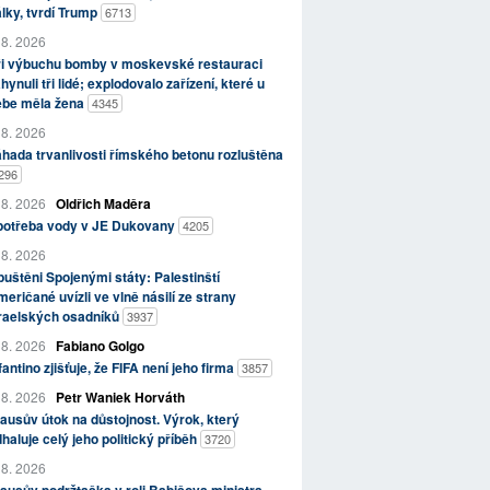
lky, tvrdí Trump
6713
 8. 2026
ři výbuchu bomby v moskevské restauraci
hynuli tři lidé; explodovalo zařízení, které u
ebe měla žena
4345
 8. 2026
hada trvanlivosti římského betonu rozluštěna
296
 8. 2026
Oldřich Maděra
potřeba vody v JE Dukovany
4205
 8. 2026
uštěni Spojenými státy: Palestinští
eričané uvízli ve vlně násilí ze strany
zraelských osadníků
3937
 8. 2026
Fabiano Golgo
fantino zjišťuje, že FIFA není jeho firma
3857
 8. 2026
Petr Waniek Horváth
ausův útok na důstojnost. Výrok, který
haluje celý jeho politický příběh
3720
 8. 2026