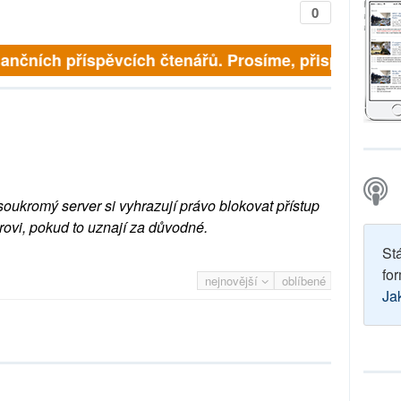
0
inančních příspěvcích čtenářů. Prosíme, přispějte. ➥
soukromý server si vyhrazují právo blokovat přístup
rovi, pokud to uznají za důvodné.
St
for
nejnovější
oblíbené
Ja