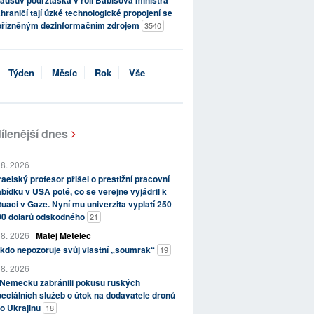
ausův podržtaška v roli Babišova ministra
hraničí tají úzké technologické propojení se
přízněným dezinformačním zdrojem
3540
Týden
Měsíc
Rok
Vše
ílenější dnes
 8. 2026
raelský profesor přišel o prestižní pracovní
bídku v USA poté, co se veřejně vyjádřil k
tuaci v Gaze. Nyní mu univerzita vyplatí 250
00 dolarů odškodného
21
 8. 2026
Matěj Metelec
kdo nepozoruje svůj vlastní „soumrak“
19
 8. 2026
 Německu zabránili pokusu ruských
eciálních služeb o útok na dodavatele dronů
o Ukrajinu
18