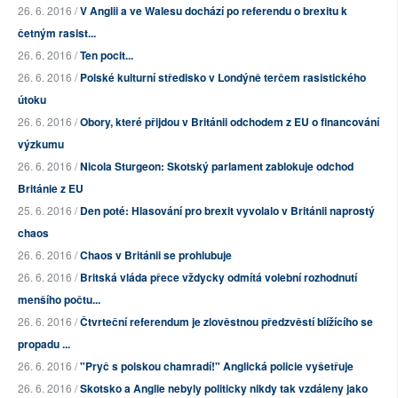
26. 6. 2016 /
V Anglii a ve Walesu dochází po referendu o brexitu k
četným rasist...
26. 6. 2016 /
Ten pocit...
26. 6. 2016 /
Polské kulturní středisko v Londýně terčem rasistického
útoku
26. 6. 2016 /
Obory, které přijdou v Británii odchodem z EU o financování
výzkumu
26. 6. 2016 /
Nicola Sturgeon: Skotský parlament zablokuje odchod
Británie z EU
25. 6. 2016 /
Den poté: Hlasování pro brexit vyvolalo v Británii naprostý
chaos
26. 6. 2016 /
Chaos v Británii se prohlubuje
26. 6. 2016 /
Britská vláda přece vždycky odmítá volební rozhodnutí
menšího počtu...
26. 6. 2016 /
Čtvrteční referendum je zlověstnou předzvěstí blížícího se
propadu ...
26. 6. 2016 /
"Pryč s polskou chamradí!" Anglická policie vyšetřuje
26. 6. 2016 /
Skotsko a Anglie nebyly politicky nikdy tak vzdáleny jako