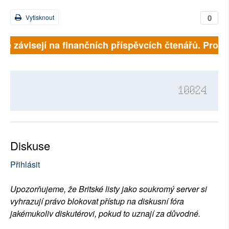
0
Vytisknout
lně závisejí na finančních příspěvcích čtenářů. Prosím
10024
Diskuse
Přihlásit
Upozorňujeme, že Britské listy jako soukromý server si
vyhrazují právo blokovat přístup na diskusní fóra
jakémukoliv diskutérovi, pokud to uznají za důvodné.