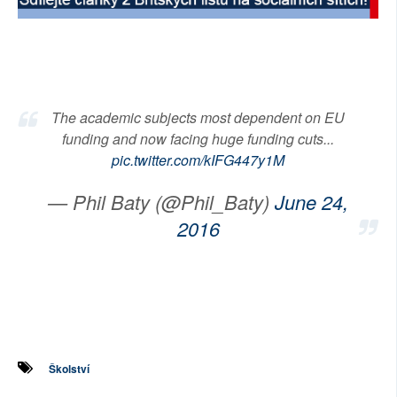
SOCIÁLNÍ SÍTĚ
RUBRIKY
PLNÁ VERZE STRÁNEK
The academic subjects most dependent on EU
funding and now facing huge funding cuts...
pic.twitter.com/kIFG447y1M
— Phil Baty (@Phil_Baty)
June 24,
2016
Školství