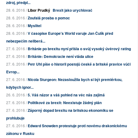
zdroj, předpl...
28. 6. 2016 /
Libor Prudký
Brexit jako urychlovač
28. 6. 2016 /
Zoufalá prosba o pomoc
28. 6. 2016 /
Myslitel
28. 6. 2016 /
V časopise Europe's World varuje Jan Čulík před
nebezpečím neliberá...
27. 6. 2016 /
Británie po brexitu nyní přišla o svůj vysoký úvěrový rating
27. 6. 2016 /
Británie: Demokracie není vláda ulice
27. 6. 2016 /
Petr Uhl píše o historii postojů české a britské pravice vůči
Evrop...
27. 6. 2016 /
Nicola Sturgeon: Nezasloužila bych si být premiérkou,
kdybych ignor...
26. 6. 2016 /
5. Váš názor a váš pohled na věc nás zajímá
27. 6. 2016 /
Politikové za brexit: Neexistuje žádný plán
27. 6. 2016 /
Záporný dopad brexitu na britskou ekonomiku se
prohlubuje
27. 6. 2016 /
Edward Snowden protestuje proti novému drakonickému
zákonu v Rusku