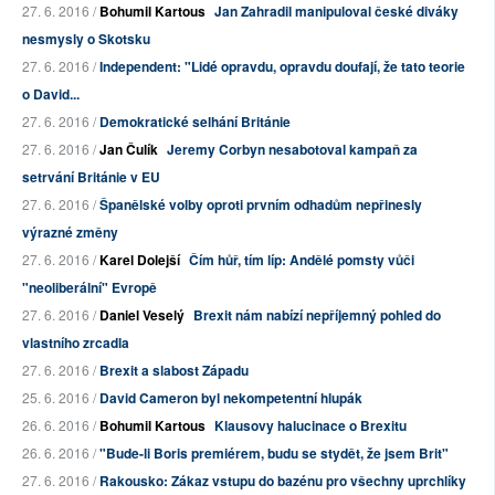
27. 6. 2016 /
Bohumil Kartous
Jan Zahradil manipuloval české diváky
nesmysly o Skotsku
27. 6. 2016 /
Independent: "Lidé opravdu, opravdu doufají, že tato teorie
o David...
27. 6. 2016 /
Demokratické selhání Británie
27. 6. 2016 /
Jan Čulík
Jeremy Corbyn nesabotoval kampaň za
setrvání Británie v EU
27. 6. 2016 /
Španělské volby oproti prvním odhadům nepřinesly
výrazné změny
27. 6. 2016 /
Karel Dolejší
Čím hůř, tím líp: Andělé pomsty vůči
"neoliberální" Evropě
27. 6. 2016 /
Daniel Veselý
Brexit nám nabízí nepříjemný pohled do
vlastního zrcadla
27. 6. 2016 /
Brexit a slabost Západu
25. 6. 2016 /
David Cameron byl nekompetentní hlupák
26. 6. 2016 /
Bohumil Kartous
Klausovy halucinace o Brexitu
26. 6. 2016 /
"Bude-li Boris premiérem, budu se stydět, že jsem Brit"
27. 6. 2016 /
Rakousko: Zákaz vstupu do bazénu pro všechny uprchlíky