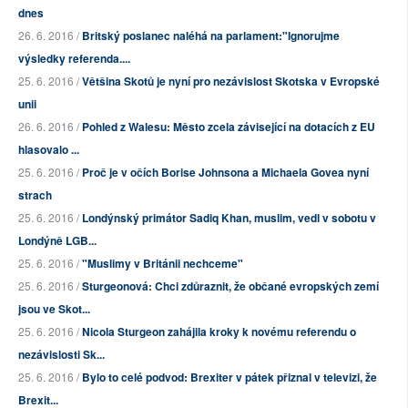
dnes
26. 6. 2016 /
Britský poslanec naléhá na parlament:"Ignorujme
výsledky referenda....
25. 6. 2016 /
Většina Skotů je nyní pro nezávislost Skotska v Evropské
unii
26. 6. 2016 /
Pohled z Walesu: Město zcela závisející na dotacích z EU
hlasovalo ...
25. 6. 2016 /
Proč je v očích Borise Johnsona a Michaela Govea nyní
strach
25. 6. 2016 /
Londýnský primátor Sadiq Khan, muslim, vedl v sobotu v
Londýně LGB...
25. 6. 2016 /
"Muslimy v Británii nechceme"
25. 6. 2016 /
Sturgeonová: Chci zdůraznit, že občané evropských zemí
jsou ve Skot...
25. 6. 2016 /
Nicola Sturgeon zahájila kroky k novému referendu o
nezávislosti Sk...
25. 6. 2016 /
Bylo to celé podvod: Brexiter v pátek přiznal v televizi, že
Brexit...