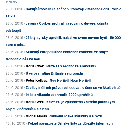
letišti v ...
28. 6. 2016 /
Šokující rasistická scéna v tramvaji v Manchesteru. Policie
zatkla ...
28. 6. 2016 /
Jeremy Corbyn prohrál hlasování o důvěře, odmítá
odstoupit
28. 6. 2016 /
25letý syrský uprchlík nalezl ve svém novém bytě 150 000
euro a ode...
28. 6. 2016 /
Skotský europoslanec odměněn ovacemi ve stoje:
Nenechte nás na holi...
28. 6. 2016 /
Boris Cvek
Může za všechno referendum?
28. 6. 2016 /
Úvěrový rating Británie se propadá
27. 6. 2016 /
Peter Kollega
See No Evil, Hear No Evil
24. 6. 2016 /
Žáci by měli mít právo rozhodovat, o čem se ve školách učí
28. 6. 2016 /
Itálie o víkendu zachránila 3000 uprchlíků
28. 6. 2016 /
Boris Cvek
Krize EU je způsobena vnitřním politickým
bojem v národních státech
27. 6. 2016 /
Michal Mašín
Základní lidské instinkty a Brexit
18. 10. 2016 /
Pokud považujete Britské listy za důležitý informační