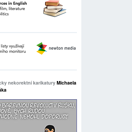
icky nekorektní karikatury
Michaela
áka