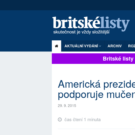
AKTUÁLNÍ VYDÁNÍ
ARCHIV
RO
Britské listy p
Americká prezid
podporuje mučen
29. 9. 2015
čas čtení 1 minuta