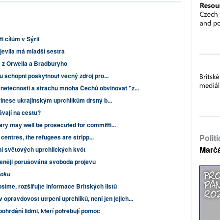
i cílům v Sýrii
evila má mladší sestra
e z Orwella a Bradburyho
u schopni poskytnout věcný zdroj pro...
 netečnosti a strachu mnoha Čechů obviňovat "z...
inese ukrajinským uprchlíkům drsný b...
ávají na cestu?
y may well be prosecuted for committi...
Polit
centres, the refugees are stripp...
Marč
í světových uprchlických kvót
řeněji porušována svoboda projevu
ooku
síme, rozšiřujte informace Britských listů
v opravdovost utrpení uprchlíků, není jen jejich...
ohrdání lidmi, kteří potřebují pomoc