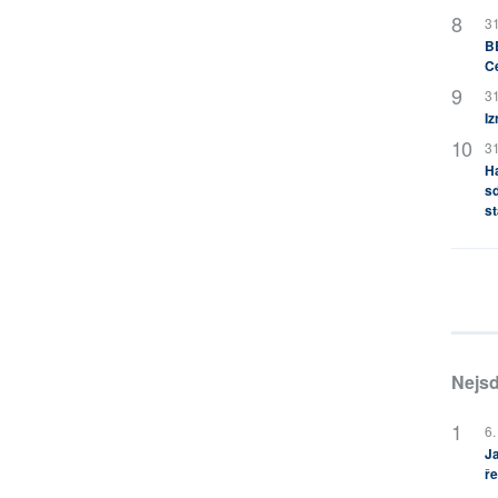
31
BB
C
31
Iz
31
H
sd
st
Nejsd
6.
Ja
ře