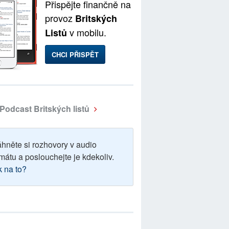
Přispějte finančně na
provoz
Britských
v mobilu.
Listů
CHCI PŘISPĚT
Podcast Britských listů
áhněte si rozhovory v audio
mátu a poslouchejte je kdekoliv.
k na to?