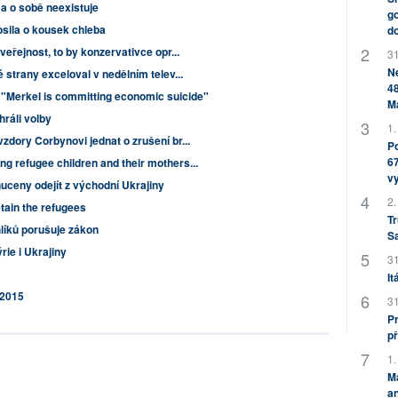
a o sobě neexistuje
go
osila o kousek chleba
do
veřejnost, to by konzervativce opr...
31
Ne
 strany exceloval v nedělním telev...
48
 "Merkel is committing economic suicide"
M
hráli volby
1.
zdory Corbynovi jednat o zrušení br...
Po
67
g refugee children and their mothers...
v
uceny odejít z východní Ukrajiny
2.
etain the refugees
Tr
líků porušuje zákon
S
ie i Ukrajiny
31
It
 2015
31
Pr
př
1.
M
an