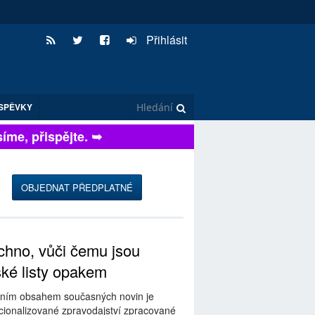
Přihlásit
SPĚVKY
me, přispějte. ➥
OBJEDNAT PŘEDPLATNÉ
hno, vůči čemu jsou
ské listy opakem
ním obsahem současných novin je
ionalizované zpravodajství zpracované