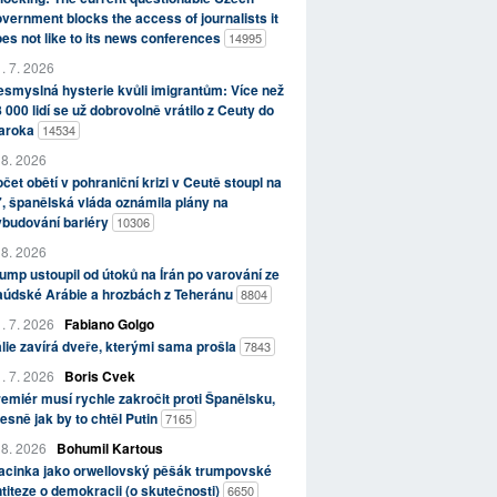
vernment blocks the access of journalists it
es not like to its news conferences
14995
. 7. 2026
smyslná hysterie kvůli imigrantům: Více než
 000 lidí se už dobrovolně vrátilo z Ceuty do
aroka
14534
 8. 2026
čet obětí v pohraniční krizi v Ceutě stoupl na
, španělská vláda oznámila plány na
ybudování bariéry
10306
 8. 2026
ump ustoupil od útoků na Írán po varování ze
aúdské Arábie a hrozbách z Teheránu
8804
. 7. 2026
Fabiano Golgo
álie zavírá dveře, kterými sama prošla
7843
. 7. 2026
Boris Cvek
emiér musí rychle zakročit proti Španělsku,
esně jak by to chtěl Putin
7165
 8. 2026
Bohumil Kartous
acinka jako orwellovský pěšák trumpovské
titeze o demokracii (o skutečnosti)
6650