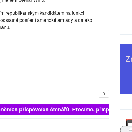
jším republikánským kandidátem na funkci
odstatné posílení americké armády a daleko
Íránu.
0
 finančních příspěvcích čtenářů. Prosíme, přispějte. ➥