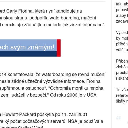
tak, a
pobavi
rd Carly Fiorina, která nyní kandiduje na
a aby 
nskou stranu, podpořila waterboarding, mučení
zadava
d neexistuje žádná jiná metoda jak získat informace".
Výsled
by moh
příběh
větší 
Příběh
zlehčo
přechá
014 konstatovala, že waterboarding se rovná mučení
riskant
inesla žádné užitečné výzvědné informace. Fiorina
"neupřímnou a ostudnou". "Ochromila morálku mnoha
To vše
tuto zemi udrželi v bezpečí." Od roku 2006 je v USA
refero
škály 
rma Hewlett-Packard poskytla po 11. září 2001
lký počet počítačových serverů. NSA je používala
jménem Stellar Wind.