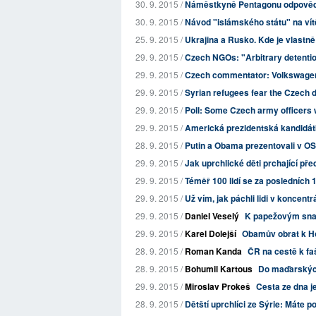
30. 9. 2015 /
Náměstkyně Pentagonu odpovědn
30. 9. 2015 /
Návod "islámského státu" na vít
25. 9. 2015 /
Ukrajina a Rusko. Kde je vlastně
29. 9. 2015 /
Czech NGOs: "Arbitrary detention
29. 9. 2015 /
Czech commentator: Volkswagen h
29. 9. 2015 /
Syrian refugees fear the Czech 
29. 9. 2015 /
Poll: Some Czech army officers wo
29. 9. 2015 /
Americká prezidentská kandidá
28. 9. 2015 /
Putin a Obama prezentovali v OSN
29. 9. 2015 /
Jak uprchlické děti prchající pře
29. 9. 2015 /
Téměř 100 lidí se za posledních 1
29. 9. 2015 /
Už vím, jak páchli lidi v koncentrá
29. 9. 2015 /
Daniel Veselý
K papežovým snahá
29. 9. 2015 /
Karel Dolejší
Obamův obrat k H
28. 9. 2015 /
Roman Kanda
ČR na cestě k fa
28. 9. 2015 /
Bohumil Kartous
Do maďarských
29. 9. 2015 /
Miroslav Prokeš
Cesta ze dna j
28. 9. 2015 /
Dětští uprchlíci ze Sýrie: Máte poc