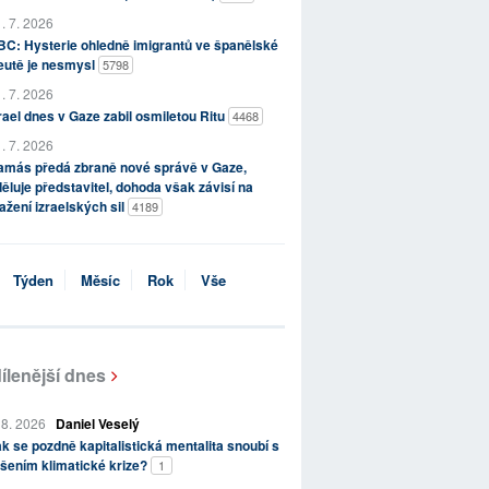
. 7. 2026
C: Hysterie ohledně imigrantů ve španělské
eutě je nesmysl
5798
. 7. 2026
rael dnes v Gaze zabil osmiletou Ritu
4468
. 7. 2026
amás předá zbraně nové správě v Gaze,
ěluje představitel, dohoda však závisí na
ažení izraelských sil
4189
Týden
Měsíc
Rok
Vše
ílenější dnes
 8. 2026
Daniel Veselý
k se pozdně kapitalistická mentalita snoubí s
šením klimatické krize?
1