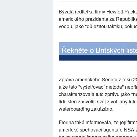
Bývalá ředitelka firmy Hewlett-Packa
amerického prezidenta za Republiká
vodou, jako "důležitou taktiku, poku
Zpráva amerického Senátu z roku 2
a že tato "vyšetřovací metoda" nepř
charakterizovala tuto zprávu jako 
lidí, kteří zasvětili svůj život, aby 
waterboarding zakázáno.
Fiorina také informovala, že její fi
americké špehovací agentuře NSA ve
na zavedení špehovacího programu 