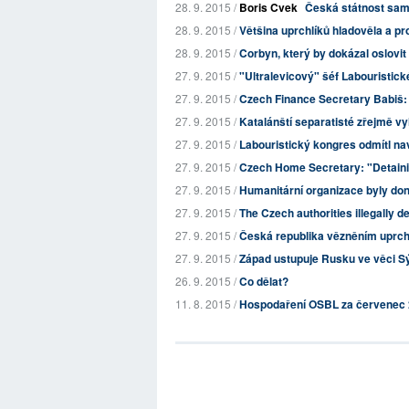
28. 9. 2015 /
Boris Cvek
Česká státnost sam
28. 9. 2015 /
Většina uprchlíků hladověla a pr
28. 9. 2015 /
Corbyn, který by dokázal oslovit 
27. 9. 2015 /
"Ultralevicový" šéf Labouristické
27. 9. 2015 /
Czech Finance Secretary Babiš:
27. 9. 2015 /
Katalánští separatisté zřejmě vy
27. 9. 2015 /
Labouristický kongres odmítl nav
27. 9. 2015 /
Czech Home Secretary: "Detainin
27. 9. 2015 /
Humanitární organizace byly don
27. 9. 2015 /
The Czech authorities illegally d
27. 9. 2015 /
Česká republika vězněním uprch
27. 9. 2015 /
Západ ustupuje Rusku ve věci Sýr
26. 9. 2015 /
Co dělat?
11. 8. 2015 /
Hospodaření OSBL za červenec