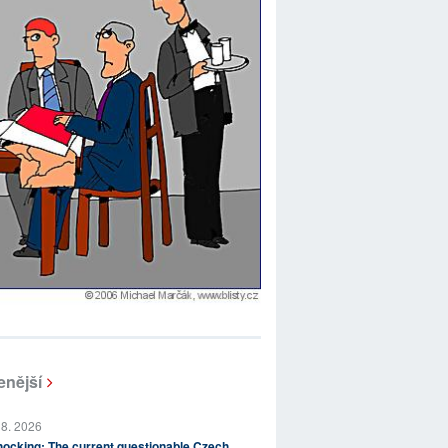
enější
 8. 2026
ocking: The current questionable Czech