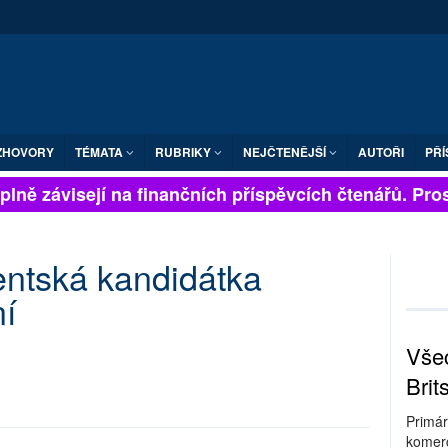
ZHOVORY
TÉMATA
RUBRIKY
NEJČTENĚJŠÍ
AUTOŘI
PŘÍ
lně závisejí na finančních příspěvcích čtenářů. Prosí
entská kandidátka
í
Všec
Brit
Primár
komerc