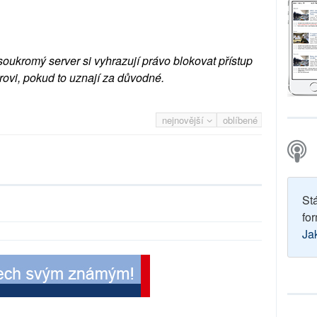
soukromý server si vyhrazují právo blokovat přístup
rovi, pokud to uznají za důvodné.
nejnovější
oblíbené
St
for
Ja