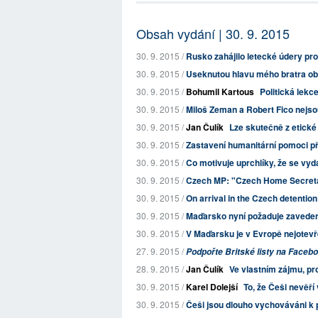
Obsah vydání | 30. 9. 2015
30. 9. 2015 /
Rusko zahájilo letecké údery prot
30. 9. 2015 /
Useknutou hlavu mého bratra obj
30. 9. 2015 /
Bohumil Kartous
Politická lekc
30. 9. 2015 /
Miloš Zeman a Robert Fico nejso
30. 9. 2015 /
Jan Čulík
Lze skutečně z etické
30. 9. 2015 /
Zastavení humanitární pomoci př
30. 9. 2015 /
Co motivuje uprchlíky, že se vyd
30. 9. 2015 /
Czech MP: "Czech Home Secretar
30. 9. 2015 /
On arrival in the Czech detention 
30. 9. 2015 /
Maďarsko nyní požaduje zaveden
30. 9. 2015 /
V Maďarsku je v Evropě nejotev
27. 9. 2015 /
Podpořte Britské listy na Faceb
28. 9. 2015 /
Jan Čulík
Ve vlastním zájmu, pro
30. 9. 2015 /
Karel Dolejší
To, že Češi nevěří 
30. 9. 2015 /
Češi jsou dlouho vychováváni k p