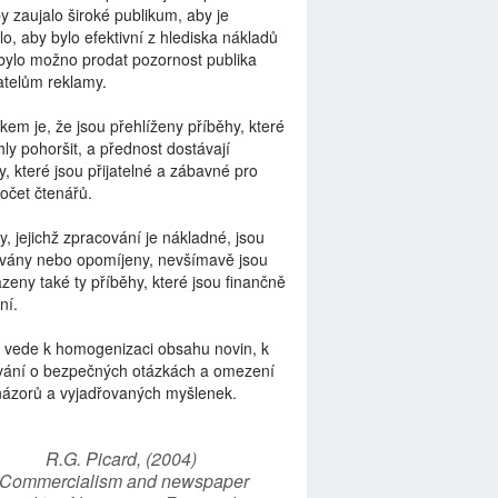
by zaujalo široké publikum, aby je
lo, aby bylo efektivní z hlediska nákladů
bylo možno prodat pozornost publika
telům reklamy.
kem je, že jsou přehlíženy příběhy, které
ly pohoršit, a přednost dostávají
y, které jsou přijatelné a zábavné pro
počet čtenářů.
y, jejichž zpracování je nákladné, jsou
vány nebo opomíjeny, nevšímavě jsou
zeny také ty příběhy, které jsou finančně
ní.
 vede k homogenizaci obsahu novin, k
vání o bezpečných otázkách a omezení
názorů a vyjadřovaných myšlenek.
R.G. Picard, (2004)
“Commercialism and newspaper