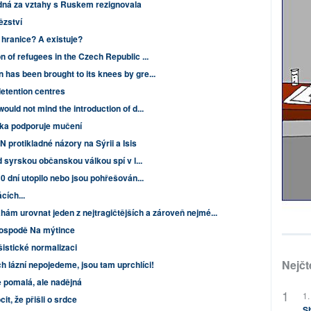
á za vztahy s Ruskem rezignovala
ězství
 hranice? A existuje?
 of refugees in the Czech Republic ...
as been brought to its knees by gre...
detention centres
uld not mind the introduction of d...
tka podporuje mučení
 protikladné názory na Sýrii a Isis
d syrskou občanskou válkou spí v l...
0 dní utopilo nebo jsou pohřešován...
cích...
m urovnat jeden z nejtragičtějších a zároveň nejmé...
ospodě Na mýtince
šistické normalizaci
Nejčt
 lázní nepojedeme, jsou tam uprchlíci!
e pomalá, ale nadějná
1.
it, že přišli o srdce
Sh