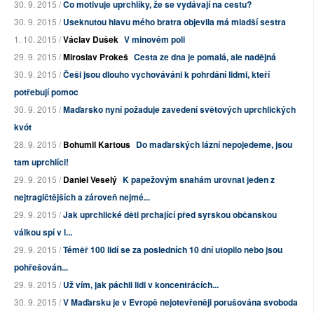
30. 9. 2015 /
Co motivuje uprchlíky, že se vydávají na cestu?
30. 9. 2015 /
Useknutou hlavu mého bratra objevila má mladší sestra
1. 10. 2015 /
Václav Dušek
V minovém poli
29. 9. 2015 /
Miroslav Prokeš
Cesta ze dna je pomalá, ale nadějná
30. 9. 2015 /
Češi jsou dlouho vychováváni k pohrdání lidmi, kteří
potřebují pomoc
30. 9. 2015 /
Maďarsko nyní požaduje zavedení světových uprchlických
kvót
28. 9. 2015 /
Bohumil Kartous
Do maďarských lázní nepojedeme, jsou
tam uprchlíci!
29. 9. 2015 /
Daniel Veselý
K papežovým snahám urovnat jeden z
nejtragičtějších a zároveň nejmé...
29. 9. 2015 /
Jak uprchlické děti prchající před syrskou občanskou
válkou spí v l...
29. 9. 2015 /
Téměř 100 lidí se za posledních 10 dní utopilo nebo jsou
pohřešován...
29. 9. 2015 /
Už vím, jak páchli lidi v koncentrácích...
30. 9. 2015 /
V Maďarsku je v Evropě nejotevřeněji porušována svoboda