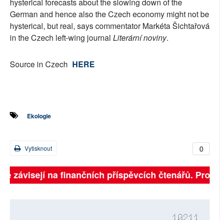
hysterical forecasts about the slowing down of the
German and hence also the Czech economy might not be
hysterical, but real, says commentator Markéta Šichtařová
in the Czech left-wing journal
Literární noviny
.
Source in Czech
HERE
Ekologie
0
Vytisknout
lně závisejí na finančních příspěvcích čtenářů. Prosím
10211