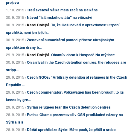
projevu
1. 10. 2015 /
Třetí světová válka měla začít na Balkáně
30. 9. 2015 /
Návod "islámského státu" na vítězství
30. 9. 2015 /
Karel Dolejší
To, že Češi nevěří v opravdovost utrpení
uprchlíků, není jen jejich...
30. 9. 2015 /
Zastavení humanitární pomoci přinese ukrajinským
uprchlíkům drsný b...
29. 9. 2015 /
Karel Dolejší
Obamův obrat k Hospodě Na mýtince
30. 9. 2015 /
On arrival in the Czech detention centres, the refugees are
stripp...
29. 9. 2015 /
Czech NGOs: "Arbitrary detention of refugees in the Czech
Republic ...
29. 9. 2015 /
Czech commentator: Volkswagen has been brought to its
knees by gre...
29. 9. 2015 /
Syrian refugees fear the Czech detention centres
28. 9. 2015 /
Putin a Obama prezentovali v OSN protikladné názory na
Sýrii a Isis
28. 9. 2015 /
Dětští uprchlíci ze Sýrie: Máte pocit, že přišli o srdce