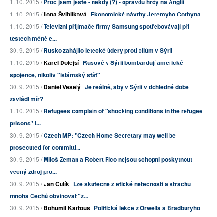
1. 10. 2015 /
Proč jsem ještě - někdy (?) - opravdu hrdý na Anglii
1. 10. 2015 /
Ilona Švihlíková
Ekonomické návrhy Jeremyho Corbyna
1. 10. 2015 /
Televizní přijímače firmy Samsung spotřebovávají při
testech méně e...
30. 9. 2015 /
Rusko zahájilo letecké údery proti cílům v Sýrii
1. 10. 2015 /
Karel Dolejší
Rusové v Sýrii bombardují americké
spojence, nikoliv "islámský stát"
30. 9. 2015 /
Daniel Veselý
Je reálné, aby v Sýrii v dohledné době
zavládl mír?
1. 10. 2015 /
Refugees complain of "shocking conditions in the refugee
prisons" i...
30. 9. 2015 /
Czech MP: "Czech Home Secretary may well be
prosecuted for committi...
30. 9. 2015 /
Miloš Zeman a Robert Fico nejsou schopni poskytnout
věcný zdroj pro...
30. 9. 2015 /
Jan Čulík
Lze skutečně z etické netečnosti a strachu
mnoha Čechů obviňovat "z...
30. 9. 2015 /
Bohumil Kartous
Politická lekce z Orwella a Bradburyho