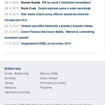
28. 9. 2015 /
Roman Kanda
ČR na cestě k fašistické normalizaci
28. 9. 2015 /
Boris Cvek
Česká státnost sama o sobě neexistuje
29. 9. 2015 /
Poll: Some Czech army officers would not mind the
introduction of d...
28. 9. 2015 /
Většina uprchlíků hladověla a prosila o kousek chleba
27. 9. 2015 /
Czech Finance Secretary Babiš: "Merkel is committing
economic suicide"
11. 8. 2015 /
Hospodaření OSBL za červenec 2015
Britské listy
O nás - Britské listy
Stanovy OSBL
Kontakty
Vzkaz redakci
Opravy
Informace pro autory
Reklama
Příspěvky
Obchodní podmínky
Copyright © 1996-2026
Občanské sdružení Britské listy
| Kopírování obsahu