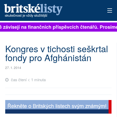
ě závisejí na finančních příspěvcích čtenářů. Prosíme
PŘIHLÁSIT
AKTUÁLNÍ VYDÁNÍ
Kongres v tichosti seškrtal
ARCHIV
fondy pro Afghánistán
ROZHOVORY
27. 1. 2014
TÉMATA
čas čtení < 1 minuta
NEJČTENĚJŠÍ ZA 7 DNÍ
AUTOŘI
PŘÍSPĚVKY NA PROVOZ