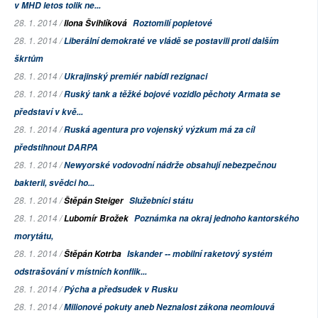
v MHD letos tolik ne...
28. 1. 2014 /
Ilona Švihlíková
Roztomilí popletové
28. 1. 2014 /
Liberální demokraté ve vládě se postavili proti dalším
škrtům
28. 1. 2014 /
Ukrajinský premiér nabídl rezignaci
28. 1. 2014 /
Ruský tank a těžké bojové vozidlo pěchoty Armata se
představí v kvě...
28. 1. 2014 /
Ruská agentura pro vojenský výzkum má za cíl
předstihnout DARPA
28. 1. 2014 /
Newyorské vodovodní nádrže obsahují nebezpečnou
bakterii, svědci ho...
28. 1. 2014 /
Štěpán Steiger
Služebníci státu
28. 1. 2014 /
Lubomír Brožek
Poznámka na okraj jednoho kantorského
morytátu,
28. 1. 2014 /
Štěpán Kotrba
Iskander -- mobilní raketový systém
odstrašování v místních konflik...
28. 1. 2014 /
Pýcha a předsudek v Rusku
28. 1. 2014 /
Milionové pokuty aneb Neznalost zákona neomlouvá