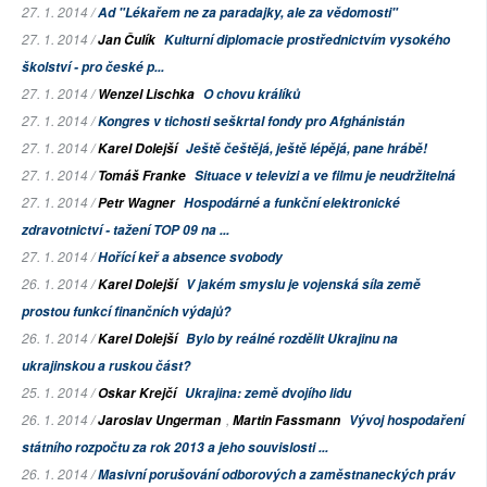
27. 1. 2014 /
Ad "Lékařem ne za paradajky, ale za vědomosti"
27. 1. 2014 /
Jan Čulík
Kulturní diplomacie prostřednictvím vysokého
školství - pro české p...
27. 1. 2014 /
Wenzel Lischka
O chovu králíků
27. 1. 2014 /
Kongres v tichosti seškrtal fondy pro Afghánistán
27. 1. 2014 /
Karel Dolejší
Ještě češtějá, ještě lépějá, pane hrábě!
27. 1. 2014 /
Tomáš Franke
Situace v televizi a ve filmu je neudržitelná
27. 1. 2014 /
Petr Wagner
Hospodárné a funkční elektronické
zdravotnictví - tažení TOP 09 na ...
27. 1. 2014 /
Hořící keř a absence svobody
26. 1. 2014 /
Karel Dolejší
V jakém smyslu je vojenská síla země
prostou funkcí finančních výdajů?
26. 1. 2014 /
Karel Dolejší
Bylo by reálné rozdělit Ukrajinu na
ukrajinskou a ruskou část?
25. 1. 2014 /
Oskar Krejčí
Ukrajina: země dvojího lidu
26. 1. 2014 /
,
Jaroslav Ungerman
Martin Fassmann
Vývoj hospodaření
státního rozpočtu za rok 2013 a jeho souvislosti ...
26. 1. 2014 /
Masivní porušování odborových a zaměstnaneckých práv