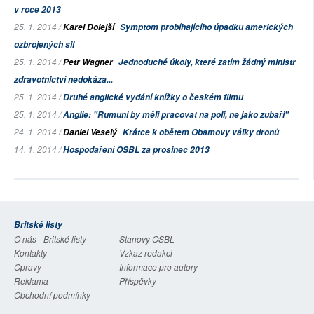
v roce 2013
25. 1. 2014 /
Karel Dolejší
Symptom probíhajícího úpadku amerických
ozbrojených sil
25. 1. 2014 /
Petr Wagner
Jednoduché úkoly, které zatím žádný ministr
zdravotnictví nedokáza...
25. 1. 2014 /
Druhé anglické vydání knížky o českém filmu
25. 1. 2014 /
Anglie: "Rumuni by měli pracovat na poli, ne jako zubaři"
24. 1. 2014 /
Daniel Veselý
Krátce k obětem Obamovy války dronů
14. 1. 2014 /
Hospodaření OSBL za prosinec 2013
Britské listy
O nás - Britské listy
Stanovy OSBL
Kontakty
Vzkaz redakci
Opravy
Informace pro autory
Reklama
Příspěvky
Obchodní podmínky