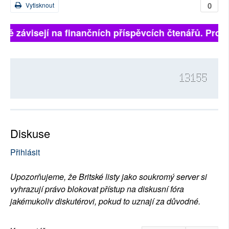
0
Vytisknout
plně závisejí na finančních příspěvcích čtenářů. Prosí
13155
Diskuse
Přihlásit
Upozorňujeme, že Britské listy jako soukromý server si
vyhrazují právo blokovat přístup na diskusní fóra
jakémukoliv diskutérovi, pokud to uznají za důvodné.