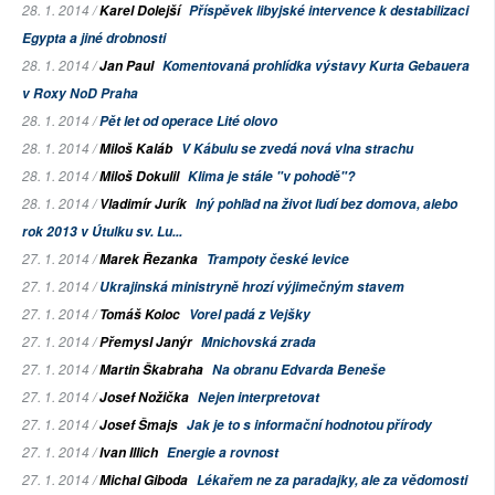
28. 1. 2014 /
Karel Dolejší
Příspěvek libyjské intervence k destabilizaci
Egypta a jiné drobnosti
28. 1. 2014 /
Jan Paul
Komentovaná prohlídka výstavy Kurta Gebauera
v Roxy NoD Praha
28. 1. 2014 /
Pět let od operace Lité olovo
28. 1. 2014 /
Miloš Kaláb
V Kábulu se zvedá nová vlna strachu
28. 1. 2014 /
Miloš Dokulil
Klima je stále "v pohodě"?
28. 1. 2014 /
Vladimír Jurík
Iný pohľad na život ľudí bez domova, alebo
rok 2013 v Útulku sv. Lu...
27. 1. 2014 /
Marek Řezanka
Trampoty české levice
27. 1. 2014 /
Ukrajinská ministryně hrozí výjimečným stavem
27. 1. 2014 /
Tomáš Koloc
Vorel padá z
Vejšky
27. 1. 2014 /
Přemysl Janýr
Mnichovská zrada
27. 1. 2014 /
Martin Škabraha
Na obranu Edvarda Beneše
27. 1. 2014 /
Josef Nožička
Nejen interpretovat
27. 1. 2014 /
Josef Šmajs
Jak je to s informační hodnotou přírody
27. 1. 2014 /
Ivan Illich
Energie a rovnost
27. 1. 2014 /
Michal Giboda
Lékařem ne za paradajky, ale za vědomosti