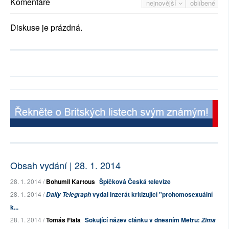
Komentáře
nejnovější
oblíbené
Diskuse je prázdná.
Obsah vydání | 28. 1. 2014
28. 1. 2014 /
Bohumil Kartous
Špičková Česká televize
28. 1. 2014 /
vydal inzerát kritizující "prohomosexuální
Daily Telegraph
k...
28. 1. 2014 /
Tomáš Fiala
Šokující název článku v dnešním Metru:
Zima