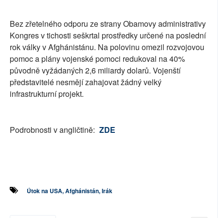
SOCIÁLNÍ SÍTĚ
Bez zřetelného odporu ze strany Obamovy administrativy
RUBRIKY
Kongres v tichosti seškrtal prostředky určené na poslední
rok války v Afghánistánu. Na polovinu omezil rozvojovou
PLNÁ VERZE STRÁNEK
pomoc a plány vojenské pomoci redukoval na 40%
původně vyžádaných 2,6 miliardy dolarů. Vojenští
představitelé nesmějí zahajovat žádný velký
infrastrukturní projekt.
Podrobnosti v angličtině:
ZDE
Útok na USA, Afghánistán, Irák