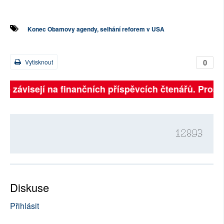
Konec Obamovy agendy, selhání reforem v USA
0
Vytisknout
lně závisejí na finančních příspěvcích čtenářů. Prosím
12893
Diskuse
Přihlásit