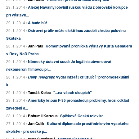
29. 1. 2014 /
Alexej Navalnyj obvinil ruskou vládu z obrovské korupce
při výstavb...
29. 1. 2014 /
A bude hůř
29. 1. 2014 /
Ostrovní průliv může elektřinou zásobit zhruba polovinu
Skotska
28. 1. 2014 /
Jan Paul
Komentovaná prohlídka výstavy Kurta Gebauera
v Roxy NoD Praha
29. 1. 2014 /
Německý ústavní soud: Je legální subvencovat
nekomerční filmovou pr...
28. 1. 2014 /
vydal inzerát kritizující "prohomosexuální
Daily Telegraph
k...
29. 1. 2014 /
Tomáš Koloc
"...na všech sloupích"
29. 1. 2014 /
Americký letoun F-35 pronásledují problémy, hrozí odklad
zavedení d...
28. 1. 2014 /
Bohumil Kartous
Špičková Česká televize
27. 1. 2014 /
Jan Čulík
Kulturní diplomacie prostřednictvím vysokého
školství - pro české p...
28. 1. 2014 /