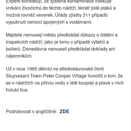
Experti konstatují, že zjištěná kontaminace indikuje
vnikání živočichů do těchto nádrží, téměř jistě ptáků a
možná rovněž veverek. Úřady zjistily 311 případů
vypuknutí nemocí spojených s vodárnami.
Majitelé nemusejí městu předkládat důkazy o čištění a
inspekcích nádrží, jako je tomu v případě výtahů a
boilerů. Donedávna nemuseli předkládat doklady ani
nájemníkům.
Už v roce 1995 dělníci ve středostavovské čtvrti
Stuyvesant Town-Peter Cooper Village hovořili o tom, že
se v nádržích na pitnou vodu v létě koupají a plave v nich
holubí trus.
Podrobnosti v angličtině:
ZDE