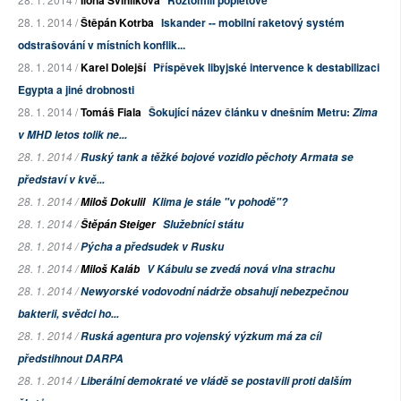
Ilona Švihlíková
Roztomilí popletové
28. 1. 2014 /
Štěpán Kotrba
Iskander -- mobilní raketový systém
odstrašování v místních konflik...
28. 1. 2014 /
Karel Dolejší
Příspěvek libyjské intervence k destabilizaci
Egypta a jiné drobnosti
28. 1. 2014 /
Tomáš Fiala
Šokující název článku v dnešním Metru:
Zima
v MHD letos tolik ne...
28. 1. 2014 /
Ruský tank a těžké bojové vozidlo pěchoty Armata se
představí v kvě...
28. 1. 2014 /
Miloš Dokulil
Klima je stále "v pohodě"?
28. 1. 2014 /
Štěpán Steiger
Služebníci státu
28. 1. 2014 /
Pýcha a předsudek v Rusku
28. 1. 2014 /
Miloš Kaláb
V Kábulu se zvedá nová vlna strachu
28. 1. 2014 /
Newyorské vodovodní nádrže obsahují nebezpečnou
bakterii, svědci ho...
28. 1. 2014 /
Ruská agentura pro vojenský výzkum má za cíl
předstihnout DARPA
28. 1. 2014 /
Liberální demokraté ve vládě se postavili proti dalším