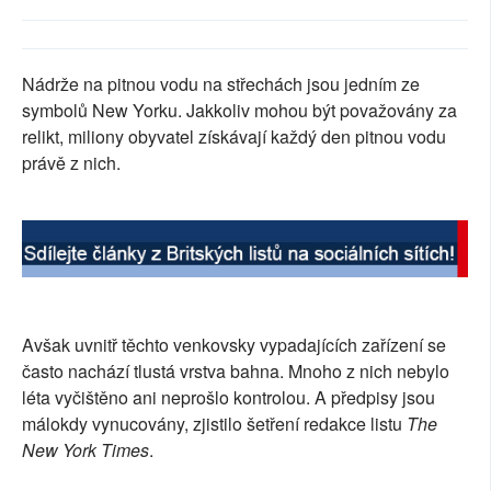
SOCIÁLNÍ SÍTĚ
RUBRIKY
Nádrže na pitnou vodu na střechách jsou jedním ze
symbolů New Yorku. Jakkoliv mohou být považovány za
PLNÁ VERZE STRÁNEK
relikt, miliony obyvatel získávají každý den pitnou vodu
právě z nich.
Avšak uvnitř těchto venkovsky vypadajících zařízení se
často nachází tlustá vrstva bahna. Mnoho z nich nebylo
léta vyčištěno ani neprošlo kontrolou. A předpisy jsou
málokdy vynucovány, zjistilo šetření redakce listu
The
New York Times
.