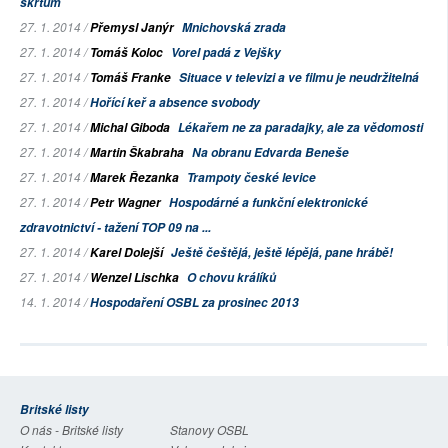
škrtům
27. 1. 2014 /
Přemysl Janýr
Mnichovská zrada
27. 1. 2014 /
Tomáš Koloc
Vorel padá z
Vejšky
27. 1. 2014 /
Tomáš Franke
Situace v televizi a ve filmu je neudržitelná
27. 1. 2014 /
Hořící keř a absence svobody
27. 1. 2014 /
Michal Giboda
Lékařem ne za paradajky, ale za vědomosti
27. 1. 2014 /
Martin Škabraha
Na obranu Edvarda Beneše
27. 1. 2014 /
Marek Řezanka
Trampoty české levice
27. 1. 2014 /
Petr Wagner
Hospodárné a funkční elektronické
zdravotnictví - tažení TOP 09 na ...
27. 1. 2014 /
Karel Dolejší
Ještě češtějá, ještě lépějá, pane hrábě!
27. 1. 2014 /
Wenzel Lischka
O chovu králíků
14. 1. 2014 /
Hospodaření OSBL za prosinec 2013
Britské listy
O nás - Britské listy
Stanovy OSBL