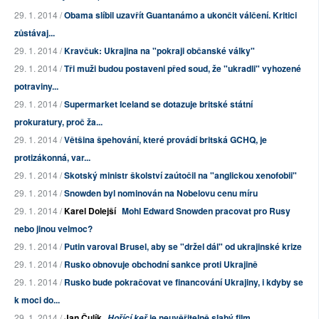
29. 1. 2014 /
Obama slíbil uzavřít Guantanámo a ukončit válčení. Kritici
zůstávaj...
29. 1. 2014 /
Kravčuk: Ukrajina na "pokraji občanské války"
29. 1. 2014 /
Tři muži budou postaveni před soud, že "ukradli" vyhozené
potraviny...
29. 1. 2014 /
Supermarket Iceland se dotazuje britské státní
prokuratury, proč ža...
29. 1. 2014 /
Většina špehování, které provádí britská GCHQ, je
protizákonná, var...
29. 1. 2014 /
Skotský ministr školství zaútočil na "anglickou xenofobii"
29. 1. 2014 /
Snowden byl nominován na Nobelovu cenu míru
29. 1. 2014 /
Karel Dolejší
Mohl Edward Snowden pracovat pro Rusy
nebo jinou velmoc?
29. 1. 2014 /
Putin varoval Brusel, aby se "držel dál" od ukrajinské krize
29. 1. 2014 /
Rusko obnovuje obchodní sankce proti Ukrajině
29. 1. 2014 /
Rusko bude pokračovat ve financování Ukrajiny, i kdyby se
k moci do...
29. 1. 2014 /
Jan Čulík
je neuvěřitelně slabý film
Hořící keř