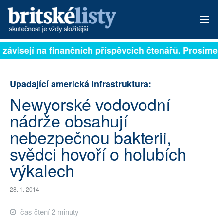
 závisejí na finančních příspěvcích čtenářů. Prosíme,
PŘIHLÁSIT
AKTUÁLNÍ VYDÁNÍ
Upadající americká infrastruktura:
ARCHIV
Newyorské vodovodní
nádrže obsahují
ROZHOVORY
nebezpečnou bakterii,
TÉMATA
svědci hovoří o holubích
NEJČTENĚJŠÍ ZA 7 DNÍ
výkalech
AUTOŘI
28. 1. 2014
PŘÍSPĚVKY NA PROVOZ
čas čtení 2 minuty