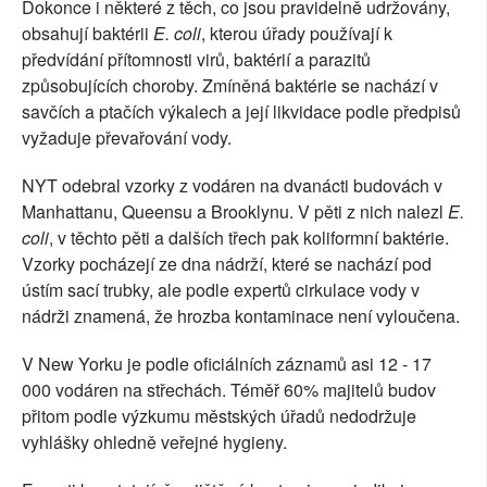
Dokonce i některé z těch, co jsou pravidelně udržovány,
obsahují baktérii
E. coli
, kterou úřady používají k
předvídání přítomnosti virů, baktérií a parazitů
způsobujících choroby. Zmíněná baktérie se nachází v
savčích a ptačích výkalech a její likvidace podle předpisů
vyžaduje převařování vody.
NYT odebral vzorky z vodáren na dvanácti budovách v
Manhattanu, Queensu a Brooklynu. V pěti z nich nalezl
E.
coli
, v těchto pěti a dalších třech pak koliformní baktérie.
Vzorky pocházejí ze dna nádrží, které se nachází pod
ústím sací trubky, ale podle expertů cirkulace vody v
nádrži znamená, že hrozba kontaminace není vyloučena.
V New Yorku je podle oficiálních záznamů asi 12 - 17
000 vodáren na střechách. Téměř 60% majitelů budov
přitom podle výzkumu městských úřadů nedodržuje
vyhlášky ohledně veřejné hygieny.