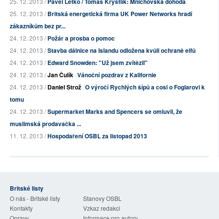
25. 12. 2013 /
Pavel Letko / Tomáš Krystlík: Mnichovská dohoda
25. 12. 2013 /
Britská energetická firma UK Power Networks hradí
zákazníkům bez pr...
24. 12. 2013 /
Požár a prosba o pomoc
24. 12. 2013 /
Stavba dálnice na Islandu odložena kvůli ochraně elfů
24. 12. 2013 /
Edward Snowden: "Už jsem zvítězil"
24. 12. 2013 /
Jan Čulík
Vánoční pozdrav z Kalifornie
24. 12. 2013 /
Daniel Strož
O výročí Rychlých šípů a cosi o Foglarovi k
tomu
24. 12. 2013 /
Supermarket Marks and Spencers se omluvil, že
muslimská prodavačka ...
11. 12. 2013 /
Hospodaření OSBL za listopad 2013
Britské listy
O nás - Britské listy
Stanovy OSBL
Kontakty
Vzkaz redakci
Opravy
Informace pro autory