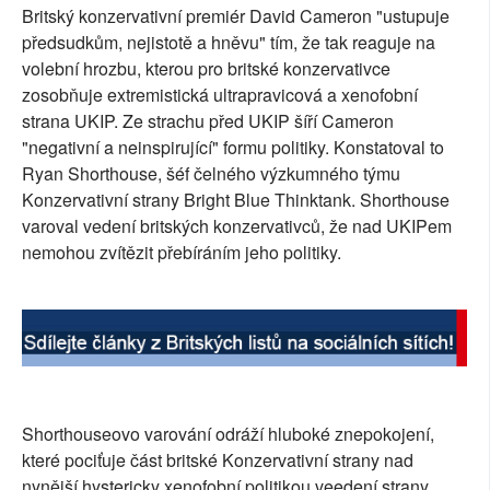
Britský konzervativní premiér David Cameron "ustupuje
SOCIÁLNÍ SÍTĚ
předsudkům, nejistotě a hněvu" tím, že tak reaguje na
volební hrozbu, kterou pro britské konzervativce
RUBRIKY
zosobňuje extremistická ultrapravicová a xenofobní
strana UKIP. Ze strachu před UKIP šíří Cameron
PLNÁ VERZE STRÁNEK
"negativní a neinspirující" formu politiky. Konstatoval to
Ryan Shorthouse, šéf čelného výzkumného týmu
Konzervativní strany Bright Blue Thinktank. Shorthouse
varoval vedení britských konzervativců, že nad UKIPem
nemohou zvítězit přebíráním jeho politiky.
Shorthouseovo varování odráží hluboké znepokojení,
které pociťuje část britské Konzervativní strany nad
nynější hystericky xenofobní politikou veedení strany,