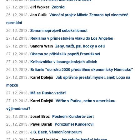
27. 12. 2013 /
Jiří Wolker
Žebráci
26. 12. 2013 /
Jan Čulík
Vánoční projev Miloše Zemana byl víceméně
normální
26. 12. 2013 /
Zeman neprojevil sebekritičnost
27. 12. 2013 /
Reklama v příměstském vlaku do Los Angeles
27. 12. 2013 /
Sandra Wain
Ženy, muži, psi, kočky a děti
27. 12. 2013 /
Obama se přihlásil k papeži Františkovi
27. 12. 2013 /
Knihovnička v losangeleských ulicích
26. 12. 2013 /
Británie "do roku 2030 předstihne ekonomicky Německo"
27. 12. 2013 /
Karel Dolejší
Jak správně přestat myslet, aneb Logo na
mozku
27. 12. 2013 /
Má se Rusko vzdát?
27. 12. 2013 /
Karel Dolejší
Věříte v Putina, nebo v americkou
výjimečnost?
25. 12. 2013 /
Josef Brož
Poslední Kunderův žert
25. 12. 2013 /
Pavel Barák
Porozumět Kunderovi
24. 12. 2015 /
J.S. Bach, Vánoční oratorium
27. 12. 2013 /
Wenzel Lischka
Jak trávím letošní Vánoce