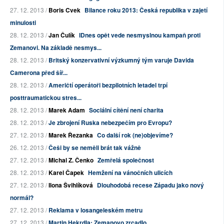
27. 12. 2013 /
Boris Cvek
Bilance roku 2013: Česká republika v zajetí
minulosti
28. 12. 2013 /
Jan Čulík
IDnes opět vede nesmyslnou kampaň proti
Zemanovi. Na základě nesmys...
28. 12. 2013 /
Britský konzervativní výzkumný tým varuje Davida
Camerona před šíř...
28. 12. 2013 /
Američtí operátoři bezpilotních letadel trpí
posttraumatickou stres...
28. 12. 2013 /
Marek Adam
Sociální cítění není charita
28. 12. 2013 /
Je zbrojení Ruska nebezpečím pro Evropu?
27. 12. 2013 /
Marek Řezanka
Co další rok (ne)objevíme?
26. 12. 2013 /
Češi by se neměli brát tak vážně
27. 12. 2013 /
Michal Z. Čenko
Zemřelá společnost
28. 12. 2013 /
Karel Čapek
Hemžení na vánočních ulicích
27. 12. 2013 /
Ilona Švihlíková
Dlouhodobá recese Západu jako nový
normál?
27. 12. 2013 /
Reklama v losangeleském metru
27. 12. 2013 /
Martin Hekrdla: Zemanovo zrcadlo