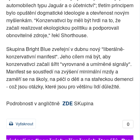
automobilech typu Jaguár a o účetnictví"; třetím principem
bylo opuštění dogmatické ideologie a otevřenost novým
myšlenkám. "Konzervativci by měli být hrdi na to, že
začali realizovat ekologickou politiku a podporovali
obnovitelné zdroje," řekl Shorthouse.
Skupina Bright Blue zveřejní v dubnu nový "liberálně-
konzervativní manifest". Jeho cílem má být, aby
konzervativci začali šířit "vyrovnané a umírněné signály".
Manifest se soustředí na zvýšení minimální mzdy a
zaměří se na školy, na péči o děti a na stařeckou demenci
- což jsou otázky, které jsou pro většinu lidí důležité.
Podrobnosti v angličtině
ZDE
SKupina
0
Vytisknout