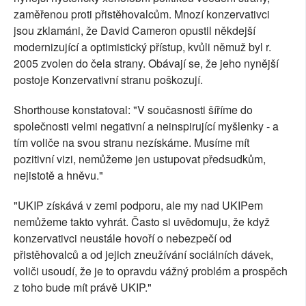
zaměřenou proti přistěhovalcům. Mnozí konzervativci
jsou zklamáni, že David Cameron opustil někdejší
modernizující a optimistický přístup, kvůli němuž byl r.
2005 zvolen do čela strany. Obávají se, že jeho nynější
postoje Konzervativní stranu poškozují.
Shorthouse konstatoval: "V současnosti šíříme do
společnosti velmi negativní a neinspirující myšlenky - a
tím voliče na svou stranu nezískáme. Musíme mít
pozitivní vizi, nemůžeme jen ustupovat předsudkům,
nejistotě a hněvu."
"UKIP získává v zemi podporu, ale my nad UKIPem
nemůžeme takto vyhrát. Často si uvědomuju, že když
konzervativci neustále hovoří o nebezpečí od
přistěhovalců a od jejich zneužívání sociálních dávek,
voliči usoudí, že je to opravdu vážný problém a prospěch
z toho bude mít právě UKIP."