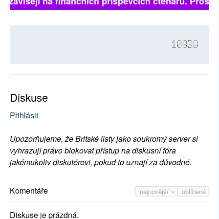
ně závisejí na finančních příspěvcích čtenářů. Prosíme
10839
Diskuse
Přihlásit
Upozorňujeme, že Britské listy jako soukromý server si
vyhrazují právo blokovat přístup na diskusní fóra
jakémukoliv diskutérovi, pokud to uznají za důvodné.
Komentáře
nejnovější
oblíbené
Diskuse je prázdná.