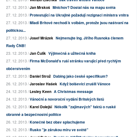
27. 12. 2013 /
Jan Mrskoš
Mnichov? Dostal nás na mapu světa
27. 12. 2013 /
Protestující na Ukrajině požadují rezignaci ministra vnitra
27. 12. 2013 /
Mladí Britové nechodí k volbám, protože jsou naštvaní na
politickou...
27. 12. 2013 /
Josef Mrázek
Nejmenujte Ing. Jiřího Rusnoka členem
Rady ČNB!
23. 12. 2013 /
Jan Čulík
Výjimečná a užitečná kniha
27. 12. 2013 /
Firma McDonald's ruší stránku varující před rychlým
občerstvením
27. 12. 2013 /
Daniel Strož
Dabing jako české specifikum?
26. 12. 2013 /
Jaroslav Hašek
Když bolševici zrušili Vánoce
24. 12. 2015 /
Lesley Keen
A Christmas message
24. 12. 2013 /
Vánoční a novoroční vydání Britských listů
26. 12. 2013 /
Karel Dolejší
Několik "zajímavých" faktů o ruské
obranné a bezpečnostní politice
26. 12. 2013 /
Konečně bez obav splachujeme
26. 12. 2013 /
Rusko "je zárukou míru ve světě"