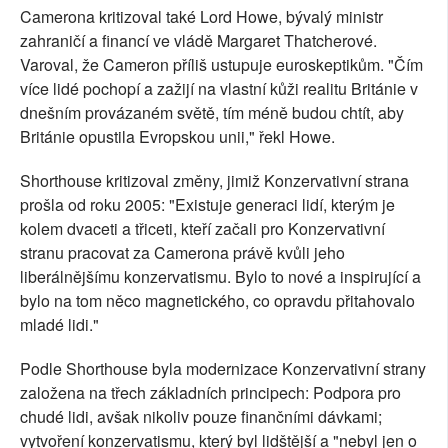
Camerona kritizoval také Lord Howe, bývalý ministr
zahraničí a financí ve vládě Margaret Thatcherové.
Varoval, že Cameron příliš ustupuje euroskeptikům. "Čím
více lidé pochopí a zažijí na vlastní kůži realitu Británie v
dnešním provázaném světě, tím méně budou chtít, aby
Británie opustila Evropskou unii," řekl Howe.
Shorthouse kritizoval změny, jimiž Konzervativní strana
prošla od roku 2005: "Existuje generaci lidí, kterým je
kolem dvaceti a třiceti, kteří začali pro Konzervativní
stranu pracovat za Camerona právě kvůli jeho
liberálnějšímu konzervatismu. Bylo to nové a inspirující a
bylo na tom něco magnetického, co opravdu přitahovalo
mladé lidi."
Podle Shorthouse byla modernizace Konzervativní strany
založena na třech základních principech: Podpora pro
chudé lidi, avšak nikoliv pouze finančními dávkami;
vytvoření konzervatismu, který byl lidštější a "nebyl jen o