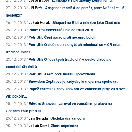
27. 12. 2013 /
Josef Babor
Zamlčuje KSČM zločiny komunismu?
27. 12. 2013 /
Jiří Baťa
Arogance moci! A co paměť, pane Nečasi, ta už
neslouží?
26. 12. 2013 /
Jakub Horák
Šňupání na Bibli a televize jako Zlaté tele
25. 12. 2013 /
Putin: Postsovětská unie od roku 2015
23. 12. 2013 /
Petr Uhl: Češi pořád proti něčemu bojují
23. 12. 2013 /
Petr Uhl: O zločinech a chybách minulosti se v ČR musí
tradičně mlčet
23. 12. 2013 /
Petr Uhl: O "českých tradicích" v české vládě a o
xenofobii úředníků
23. 12. 2013 /
Petr Uhl: Jsem proti institutu prezidenta
25. 12. 2013 /
Snowden: Zeptat se je vždycky levnější než špehovat
25. 12. 2013 /
Papež František znovu hovořil ve vánočním projevu o své
vizi pokorn...
25. 12. 2013 /
Edward Snowden varoval ve vánočním projevu na
Channel Four před lik...
25. 12. 2013 /
Jan Neruda
Ukolébavka vánoční
25. 12. 2013 /
Jakub Deml
Zimní odpoledne