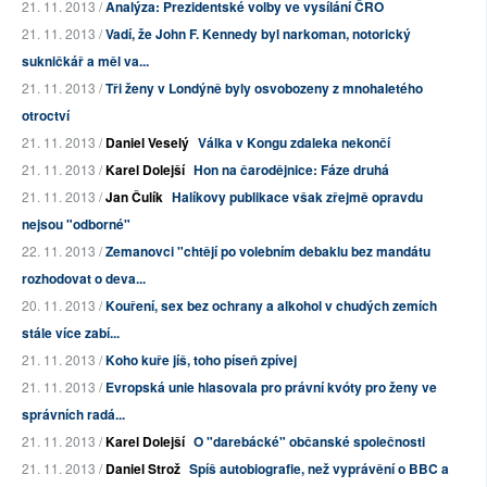
21. 11. 2013 /
Analýza: Prezidentské volby ve vysílání ČRO
21. 11. 2013 /
Vadí, že John F. Kennedy byl narkoman, notorický
sukničkář a měl va...
21. 11. 2013 /
Tři ženy v Londýně byly osvobozeny z mnohaletého
otroctví
21. 11. 2013 /
Daniel Veselý
Válka v Kongu zdaleka nekončí
21. 11. 2013 /
Karel Dolejší
Hon na čarodějnice: Fáze druhá
21. 11. 2013 /
Jan Čulík
Halíkovy publikace však zřejmě opravdu
nejsou "odborné"
22. 11. 2013 /
Zemanovci "chtějí po volebním debaklu bez mandátu
rozhodovat o deva...
20. 11. 2013 /
Kouření, sex bez ochrany a alkohol v chudých zemích
stále více zabí...
21. 11. 2013 /
Koho kuře jíš, toho píseň zpívej
21. 11. 2013 /
Evropská unie hlasovala pro právní kvóty pro ženy ve
správních radá...
21. 11. 2013 /
Karel Dolejší
O "darebácké" občanské společnosti
21. 11. 2013 /
Daniel Strož
Spíš autobiografie, než vyprávění o BBC a