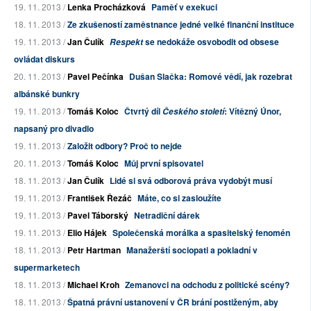
19. 11. 2013 /
Lenka Procházková
Paměť v exekuci
18. 11. 2013 /
Ze zkušeností zaměstnance jedné velké finanční instituce
19. 11. 2013 /
Jan Čulík
se nedokáže osvobodit od obsese
Respekt
ovládat diskurs
20. 11. 2013 /
Pavel Pečínka
Dušan Slačka: Romové vědí, jak rozebrat
albánské bunkry
19. 11. 2013 /
Tomáš Koloc
Čtvrtý díl
: Vítězný Únor,
Českého století
napsaný pro divadlo
19. 11. 2013 /
Založit odbory? Proč to nejde
20. 11. 2013 /
Tomáš Koloc
Můj první spisovatel
18. 11. 2013 /
Jan Čulík
Lidé si svá odborová práva vydobýt musí
19. 11. 2013 /
František Řezáč
Máte, co si zasloužíte
19. 11. 2013 /
Pavel Táborský
Netradiční dárek
19. 11. 2013 /
Elio Hájek
Společenská morálka a spasitelský fenomén
18. 11. 2013 /
Petr Hartman
Manažerští sociopati a pokladní v
supermarketech
18. 11. 2013 /
Michael Kroh
Zemanovci na odchodu z politické scény?
18. 11. 2013 /
Špatná právní ustanovení v ČR brání postiženým, aby