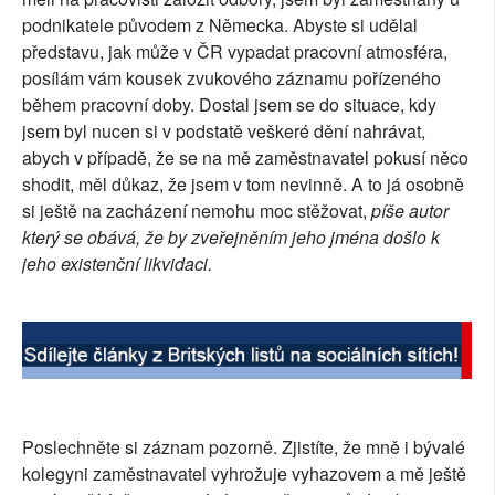
podnikatele původem z Německa. Abyste si udělal
SOCIÁLNÍ SÍTĚ
představu, jak může v ČR vypadat pracovní atmosféra,
posílám vám kousek zvukového záznamu pořízeného
RUBRIKY
během pracovní doby. Dostal jsem se do situace, kdy
PLNÁ VERZE STRÁNEK
jsem byl nucen si v podstatě veškeré dění nahrávat,
abych v případě, že se na mě zaměstnavatel pokusí něco
shodit, měl důkaz, že jsem v tom nevinně. A to já osobně
si ještě na zacházení nemohu moc stěžovat,
píše autor
který se obává, že by zveřejněním jeho jména došlo k
jeho existenční likvidaci.
Poslechněte si záznam pozorně. Zjistíte, že mně i bývalé
kolegyni zaměstnavatel vyhrožuje vyhazovem a mě ještě