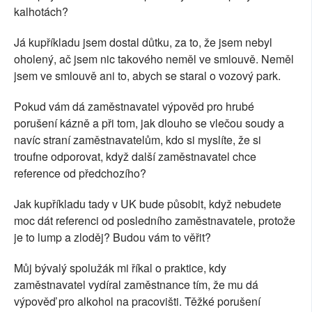
kalhotách?
Já kupříkladu jsem dostal důtku, za to, že jsem nebyl
oholený, ač jsem nic takového neměl ve smlouvě. Neměl
jsem ve smlouvě ani to, abych se staral o vozový park.
Pokud vám dá zaměstnavatel výpověd pro hrubé
porušení kázně a při tom, jak dlouho se vlečou soudy a
navíc straní zaměstnavatelům, kdo si myslíte, že si
troufne odporovat, když další zaměstnavatel chce
reference od předchozího?
Jak kupříkladu tady v UK bude působit, když nebudete
moc dát referenci od posledního zaměstnavatele, protože
je to lump a zloděj? Budou vám to věřit?
Můj bývalý spolužák mi říkal o praktice, kdy
zaměstnavatel vydíral zaměstnance tím, že mu dá
výpověď pro alkohol na pracovišti. Těžké porušení