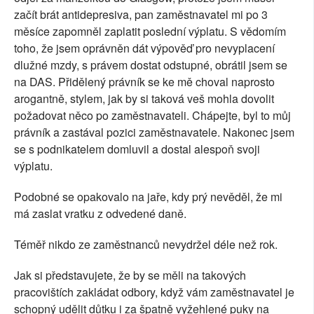
začít brát antidepresiva, pan zaměstnavatel mi po 3
měsíce zapomněl zaplatit poslední výplatu. S vědomím
toho, že jsem oprávněn dát výpověď pro nevyplacení
dlužné mzdy, s právem dostat odstupné, obrátil jsem se
na DAS. Přidělený právník se ke mě choval naprosto
arogantně, stylem, jak by si taková veš mohla dovolit
požadovat něco po zaměstnavateli. Chápejte, byl to můj
právník a zastával pozici zaměstnavatele. Nakonec jsem
se s podnikatelem domluvil a dostal alespoň svoji
výplatu.
Podobné se opakovalo na jaře, kdy prý nevěděl, že mi
má zaslat vratku z odvedené daně.
Téměř nikdo ze zaměstnanců nevydržel déle než rok.
Jak si představujete, že by se měli na takových
pracovištích zakládat odbory, když vám zaměstnavatel je
schopný udělit důtku i za špatně vyžehlené puky na