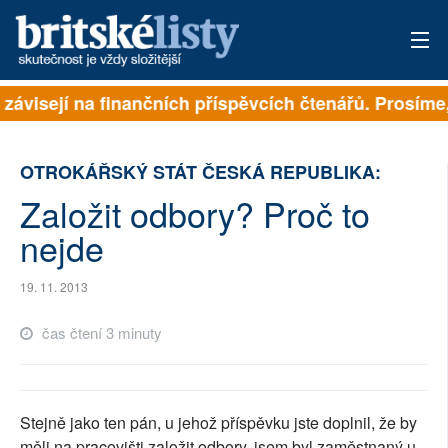
 závisejí na finančních příspěvcích čtenářů. Prosíme, 
PŘIHLÁSIT
AKTUÁLNÍ VYDÁNÍ
OTROKÁŘSKÝ STÁT ČESKÁ REPUBLIKA:
ARCHIV
Založit odbory? Proč to
nejde
ROZHOVORY
TÉMATA
19. 11. 2013
čas čtení 3 minuty
NEJČTENĚJŠÍ ZA 7 DNÍ
AUTOŘI
Stejně jako ten pán, u jehož příspěvku jste doplnil, že by
PŘÍSPĚVKY NA PROVOZ
měli na pracovišti založit odbory, jsem byl zaměstnaný u