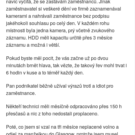
navíc vyčítá, že se zastávám zaměstnanců. Jinak
zaměstnavatel si veškeré dění ve firmě zaznamenával
kamerami a nahrávali zaměstnance bez podpisu
jakéhokoli souhlasu po celý den. V každém rohu
místnosti byla jedna kamera, prý včetně zvukového
záznamu. HDD měli kapacitu určitě přes 3 měsíce
záznamu a možná i větší.
Pokud byste měl pocit, že vás začne už po dvou
minutách brnět hlava, tak vězte, že takový řev mohl trvat i
6 hodin v kuse a to téměř každý den.
Pan podnikatel běžně užíval výrazů trotl a idiot pro
zaměstnance.
Někteří technici měli měsíčně odpracováno přes 150 h
přesčasů a nic z toho nedostali proplaceno.
Poté, co jsem si vzal na tři měsíce neplacené volno a
odjel za manželkou do Glasgow, protože jsem musel