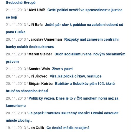
Svobodné Evropě
21. 11. 2013 /
Aleš Uhlíř
Čeští politici nevěří ve spravedlnost a justice
se bojí
21. 11. 2013 /
Jiří Baťa
Ještě pár slov k pobídce na založení odborů od
pana Čulíka
20. 11. 2013 /
Jaroslav Ungerman
Rozpaky nad záměrem centrální
banky oslabit českou korunu
20. 11. 2013 /
Marek Steiner
Duch socialismu vane novým občanským
právem
21. 11. 2013 /
Sandra Wain
Život v pasti
20. 11. 2013 /
Jiří Jírovec
Víra, katolická církev, restituce
20. 11. 2013 /
Štěpán Kotrba
Babišův a Sobotkův plán 10% škrtů
hrubého národního štěstí
20. 11. 2013 /
Politický vězeň: Dnes je to v ČR mnohem horší než za
komunismu
20. 11. 2013 /
Je papež František skutečný liberál? Odmítá odsoudit
minulé zločiny...
19. 11. 2013 /
Jan Čulík
Co česká média nezajímá