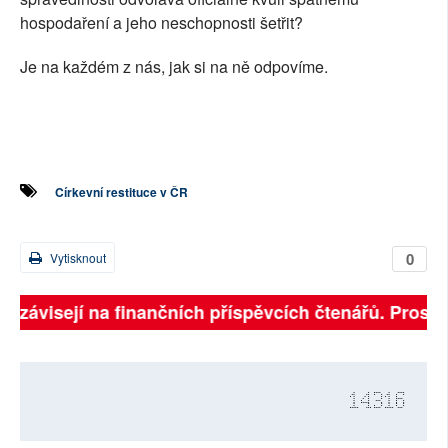
hospodaření a jeho neschopnosti šetřit?
Je na každém z nás, jak si na ně odpovíme.
Církevní restituce v ČR
0
Vytisknout
ně závisejí na finančních příspěvcích čtenářů. Prosíme
14316