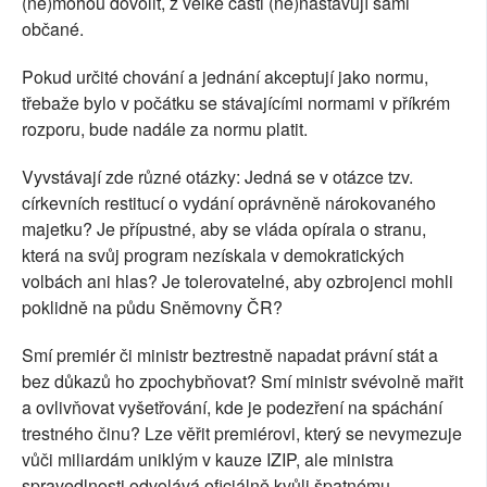
(ne)mohou dovolit, z velké části (ne)nastavují sami
občané.
Pokud určité chování a jednání akceptují jako normu,
třebaže bylo v počátku se stávajícími normami v příkrém
rozporu, bude nadále za normu platit.
Vyvstávají zde různé otázky: Jedná se v otázce tzv.
církevních restitucí o vydání oprávněně nárokovaného
majetku? Je přípustné, aby se vláda opírala o stranu,
která na svůj program nezískala v demokratických
volbách ani hlas? Je tolerovatelné, aby ozbrojenci mohli
poklidně na půdu Sněmovny ČR?
Smí premiér či ministr beztrestně napadat právní stát a
bez důkazů ho zpochybňovat? Smí ministr svévolně mařit
a ovlivňovat vyšetřování, kde je podezření na spáchání
trestného činu? Lze věřit premiérovi, který se nevymezuje
vůči miliardám uniklým v kauze IZIP, ale ministra
spravedlnosti odvolává oficiálně kvůli špatnému