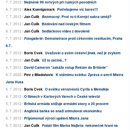
7. 7. 2012 /
Nejméně 99 mrtvých při ruských povodních
6. 7. 2012 /
Alex Koenigsmark
Potřebujeme víc barev!!!
7. 7. 2012 /
Jan Čulík
: Proč to ti Korejci sakra umějí?
Bezmocný
6. 7. 2012 /
Jan Čulík
Bědování nad českým filmem
6. 7. 2012 /
Jan Čulík
Sedláčkovo video z dovolené
7. 7. 2012 /
: Demonstrace proti církevním restitucím, Praha
Fotogalerie
6.7.
6. 7. 2012 /
Boris Cvek
Uvažovat o svém češství jinak, než je zvykem
4. 7. 2012 /
Jan Čulík
Už to začíná...?
4. 7. 2012 /
David Cameron "zakáže vstup Řekům do Británie"
6. 7. 2020 /
Petr z Mladoňovic
K státnímu svátku: Zpráva o smrti Mistra
Jana Husa
5. 7. 2012 /
Boris Cvek
O svátku věrozvěstů Cyrila a Metoděje
4. 7. 2012 /
O filmech v Karlových Varech v České televizi
5. 7. 2012 /
Britská armáda snižuje armádní stavy o 20 procent
5. 7. 2012 /
Anglická banka se snaží stimulovat ekonomiku
5. 7. 2012 /
Připomenutí výročí upálení Mistra Jana
5. 7. 2012 /
Jan Čulík
Marka Najbrta: nekonečné hraní na
Polski film