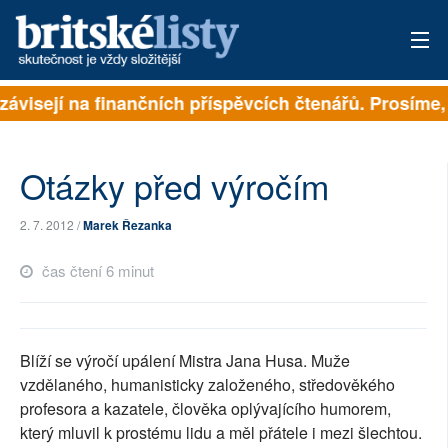
závisejí na finančních příspěvcích čtenářů. Prosíme, p
PŘIHLÁSIT
AKTUÁLNÍ VYDÁNÍ
Otázky před výročím
ARCHIV
2. 7. 2012 /
Marek Řezanka
ROZHOVORY
čas čtení 6 minut
TÉMATA
NEJČTENĚJŠÍ ZA 7 DNÍ
Blíží se výročí upálení Mistra Jana Husa. Muže
AUTOŘI
vzdělaného, humanisticky založeného, středověkého
profesora a kazatele, člověka oplývajícího humorem,
PŘÍSPĚVKY NA PROVOZ
který mluvil k prostému lidu a měl přátele i mezi šlechtou.