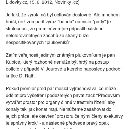
Lidovky.cz, 15. 6. 2012, Novinky .cz).
Je fakt, že výrok má být ocitován doslovně. Ale mnohem
horší, než zda padl výraz "banda" namísto "party" je
skutečnost, že premiér veřejně připustil existenci
netolerovatelných zásahů ze strany blíže
nespecifikovaných "plukovníků".
Zatím veřejnosti jediným známým plukovníkem je pan
Kubice, který rozhodně nemůže být hrdý na postup
policie v případě V. Jourové a kterého naposledy podrobil
kritice D. Rath.
Pokud premiér před pár měsíci vyjmenovává, co může
udělat pro vyšetření podezřelých privatizací: "Především
vytvářet prostor pro orgány činné v trestním řízení, aby
konaly tak, jak konat mají. Nemůžeme zasahovat do
jejich práce, ale otevření prostoru čelnými členy exekutivy
je správný krok" - a následně předvede pravý opak