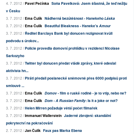
4. 7. 2012 /
Pavel Pečínka
Soňa Pavelková: Jsem šťastná, že teď nežiju
v Česku
3. 7. 2012 /
Ema Čulík
Nádherná bezútěšnost - Hanekeho
Láska
3. 7. 2012 /
Ema Čulík
Beautiful Bleakness - Haneke's
Amour
3. 7. 2012 /
Ředitel Barclays Bank byl donucen rezignovat kvůli
podvodu s úrokov...
3. 7. 2012 /
Policie provedla domovní prohlídku v rezidenci Nicolase
Sarkozyho
3. 7. 2012 /
Twitter byl donucen předat vládě zprávy, které odeslal
aktivista hn...
3. 7. 2012 /
Piráti předali poslanecké sněmovně přes 6000 podpisů proti
smlouvě ...
3. 7. 2012 /
Ema Čulík
- film o ruské rodině - je to vtip, nebo ne?
Domov
3. 7. 2012 /
Ema Čulík
: Is it a joke or not?
Dom - A Russian Family
3. 7. 2012 /
Helen Mirren požaduje větší počet filmařek
3. 7. 2012 /
Immanuel Wallerstein
Jaderné zbrojení: skandální
pokrytectví na pokračování
2. 7. 2012 /
Jan Čulík
Faux pas Marka Ebena