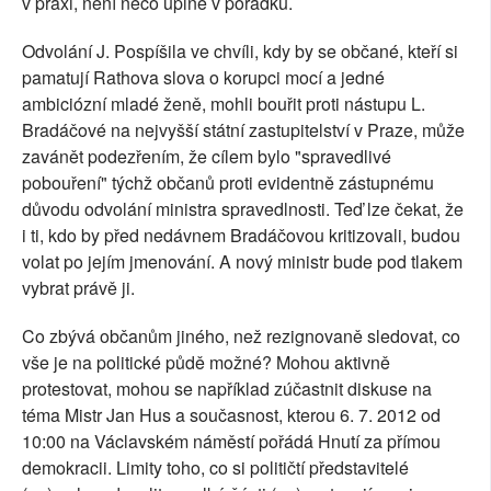
v praxi, není něco úplně v pořádku.
Odvolání J. Pospíšila ve chvíli, kdy by se občané, kteří si
pamatují Rathova slova o korupci mocí a jedné
ambiciózní mladé ženě, mohli bouřit proti nástupu L.
Bradáčové na nejvyšší státní zastupitelství v Praze, může
zavánět podezřením, že cílem bylo "spravedlivé
pobouření" týchž občanů proti evidentně zástupnému
důvodu odvolání ministra spravedlnosti. Teď lze čekat, že
i ti, kdo by před nedávnem Bradáčovou kritizovali, budou
volat po jejím jmenování. A nový ministr bude pod tlakem
vybrat právě ji.
Co zbývá občanům jiného, než rezignovaně sledovat, co
vše je na politické půdě možné? Mohou aktivně
protestovat, mohou se například zúčastnit diskuse na
téma Mistr Jan Hus a současnost, kterou 6. 7. 2012 od
10:00 na Václavském náměstí pořádá Hnutí za přímou
demokracii. Limity toho, co si političtí představitelé