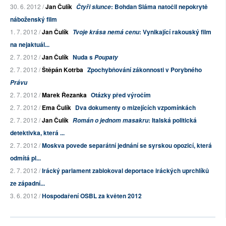
30. 6. 2012 /
Jan Čulík
: Bohdan Sláma natočil nepokrytě
Čtyři slunce
náboženský film
1. 7. 2012 /
Jan Čulík
: Vynikající rakouský film
Tvoje krása nemá cenu
na nejaktuál...
2. 7. 2012 /
Jan Čulík
Nuda s
Poupaty
2. 7. 2012 /
Štěpán Kotrba
Zpochybňování zákonnosti v Porybného
Právu
2. 7. 2012 /
Marek Řezanka
Otázky před výročím
2. 7. 2012 /
Ema Čulík
Dva dokumenty o mizejících vzpomínkách
2. 7. 2012 /
Jan Čulík
: Italská politická
Román o jednom masakru
detektivka, která ...
2. 7. 2012 /
Moskva povede separátní jednání se syrskou opozicí, která
odmítá pl...
2. 7. 2012 /
Irácký parlament zablokoval deportace iráckých uprchlíků
ze západní...
3. 6. 2012 /
Hospodaření OSBL za květen 2012