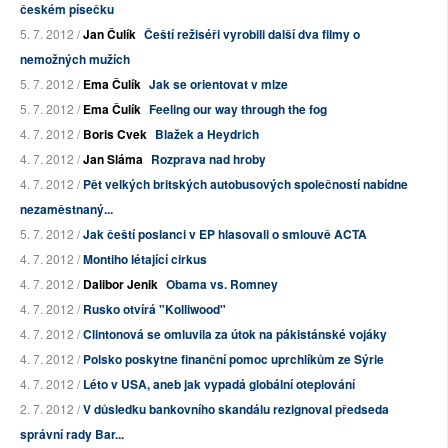
českém písečku
5. 7. 2012 /
Jan Čulík
Čeští režiséři vyrobili další dva filmy o
nemožných mužích
5. 7. 2012 /
Ema Čulík
Jak se orientovat v mlze
5. 7. 2012 /
Ema Čulík
Feeling our way through the fog
4. 7. 2012 /
Boris Cvek
Blažek a Heydrich
4. 7. 2012 /
Jan Sláma
Rozprava nad hroby
4. 7. 2012 /
Pět velkých britských autobusových společností nabídne
nezaměstnaný...
5. 7. 2012 /
Jak čeští poslanci v EP hlasovali o smlouvě ACTA
4. 7. 2012 /
Montiho létající cirkus
4. 7. 2012 /
Dalibor Jenik
Obama vs. Romney
4. 7. 2012 /
Rusko otvírá "Kolliwood"
4. 7. 2012 /
Clintonová se omluvila za útok na pákistánské vojáky
4. 7. 2012 /
Polsko poskytne finanční pomoc uprchlíkům ze Sýrie
4. 7. 2012 /
Léto v USA, aneb jak vypadá globální oteplování
2. 7. 2012 /
V důsledku bankovního skandálu rezignoval předseda
správní rady Bar...