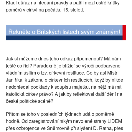
Kladl důraz na hledání pravdy a patřil mezi ostré kritiky
SOCIÁLNÍ SÍTĚ
poměrů v církvi na počátku 15. století.
RUBRIKY
PLNÁ VERZE STRÁNEK
Jak si můžeme dnes jeho odkaz připomenout? Má nám
ještě co říci? Paradoxně je blížící se výročí podbarveno
vládním úsilím o tzv. církevní restituce. Co by asi Mistr
Jan říkal k zákonu o církevních restitucích, když by nikde
nedohledal podklady k soupisu majetku, na nějž má mít
katolická církev právo? A jak by reflektoval další dění na
české politické scéně?
Přitom se toho v posledních týdnech událo poměrně
hodně. Od zaregistrování nikým nevolené strany LIDEM
přes ozbrojence ve Sněmovně při slyšení D. Ratha, přes