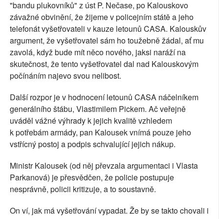
"bandu plukovníků" z úst P. Nečase, po Kalouskovo
závažné obvinění, že žijeme v policejním státě a jeho
telefonát vyšetřovateli v kauze letounů CASA. Kalouskův
argument, že vyšetřovatel sám ho toužebně žádal, ať mu
zavolá, když bude mít něco nového, jaksi naráží na
skutečnost, že tento vyšetřovatel dal nad Kalouskovým
počínáním najevo svou nelibost.
Další rozpor je v hodnocení letounů CASA náčelníkem
generálního štábu, Vlastimilem Pickem. Ač veřejně
uváděl vážné výhrady k jejich kvalitě vzhledem
k potřebám armády, pan Kalousek vnímá pouze jeho
vstřícný postoj a podpis schvalující jejich nákup.
Ministr Kalousek (od něj převzala argumentaci i Vlasta
Parkanová) je přesvědčen, že policie postupuje
nesprávně, policii kritizuje, a to soustavně.
On ví, jak má vyšetřování vypadat. Že by se takto chovali i