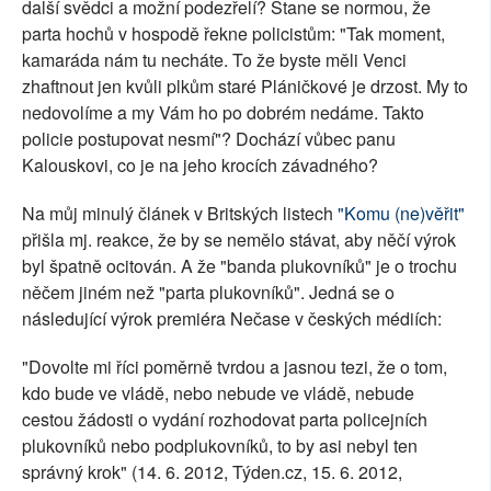
další svědci a možní podezřelí? Stane se normou, že
parta hochů v hospodě řekne policistům: "Tak moment,
kamaráda nám tu necháte. To že byste měli Venci
zhaftnout jen kvůli plkům staré Pláničkové je drzost. My to
nedovolíme a my Vám ho po dobrém nedáme. Takto
policie postupovat nesmí"? Dochází vůbec panu
Kalouskovi, co je na jeho krocích závadného?
Na můj minulý článek v Britských listech
"Komu (ne)věřit"
přišla mj. reakce, že by se nemělo stávat, aby něčí výrok
byl špatně ocitován. A že "banda plukovníků" je o trochu
něčem jiném než "parta plukovníků". Jedná se o
následující výrok premiéra Nečase v českých médiích:
"Dovolte mi říci poměrně tvrdou a jasnou tezi, že o tom,
kdo bude ve vládě, nebo nebude ve vládě, nebude
cestou žádosti o vydání rozhodovat parta policejních
plukovníků nebo podplukovníků, to by asi nebyl ten
správný krok" (14. 6. 2012, Týden.cz, 15. 6. 2012,