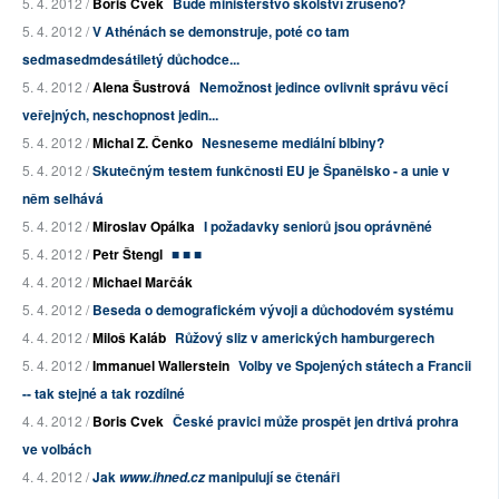
5. 4. 2012 /
Boris Cvek
Bude ministerstvo školství zrušeno?
5. 4. 2012 /
V Athénách se demonstruje, poté co tam
sedmasedmdesátiletý důchodce...
5. 4. 2012 /
Alena Šustrová
Nemožnost jedince ovlivnit správu věcí
veřejných, neschopnost jedin...
5. 4. 2012 /
Michal Z. Čenko
Nesneseme mediální blbiny?
5. 4. 2012 /
Skutečným testem funkčnosti EU je Španělsko - a unie v
něm selhává
5. 4. 2012 /
Miroslav Opálka
I požadavky seniorů jsou oprávněné
5. 4. 2012 /
Petr Štengl
■ ■ ■
4. 4. 2012 /
Michael Marčák
5. 4. 2012 /
Beseda o demografickém vývoji a důchodovém systému
4. 4. 2012 /
Miloš Kaláb
Růžový sliz v amerických hamburgerech
5. 4. 2012 /
Immanuel Wallerstein
Volby ve Spojených státech a Francii
-- tak stejné a tak rozdílné
4. 4. 2012 /
Boris Cvek
České pravici může prospět jen drtivá prohra
ve volbách
4. 4. 2012 /
Jak
manipulují se čtenáři
www.ihned.cz