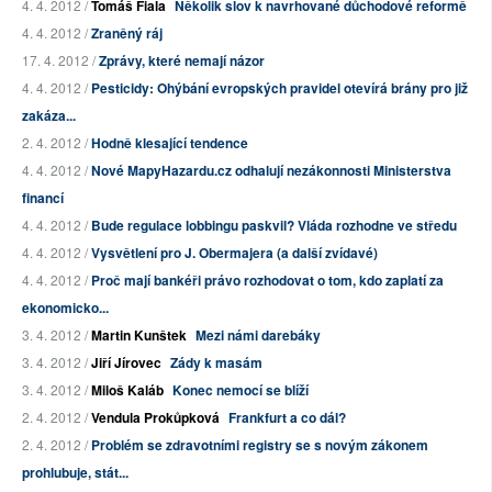
4. 4. 2012 /
Tomáš Fiala
Několik slov k navrhované důchodové reformě
4. 4. 2012 /
Zraněný ráj
17. 4. 2012 /
Zprávy, které nemají názor
4. 4. 2012 /
Pesticidy: Ohýbání evropských pravidel otevírá brány pro již
zakáza...
2. 4. 2012 /
Hodně klesající tendence
4. 4. 2012 /
Nové MapyHazardu.cz odhalují nezákonnosti Ministerstva
financí
4. 4. 2012 /
Bude regulace lobbingu paskvil? Vláda rozhodne ve středu
4. 4. 2012 /
Vysvětlení pro J. Obermajera (a další zvídavé)
4. 4. 2012 /
Proč mají bankéři právo rozhodovat o tom, kdo zaplatí za
ekonomicko...
3. 4. 2012 /
Martin Kunštek
Mezi námi darebáky
3. 4. 2012 /
Jiří Jírovec
Zády k masám
3. 4. 2012 /
Miloš Kaláb
Konec nemocí se blíží
2. 4. 2012 /
Vendula Prokůpková
Frankfurt a co dál?
2. 4. 2012 /
Problém se zdravotními registry se s novým zákonem
prohlubuje, stát...