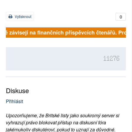
0
Vytisknout
plně závisejí na finančních příspěvcích čtenářů. Prosí
11276
Diskuse
Přihlásit
Upozorňujeme, že Britské listy jako soukromý server si
vyhrazují právo blokovat přístup na diskusní fóra
jakémukoliv diskutérovi, pokud to uznají za důvodné.