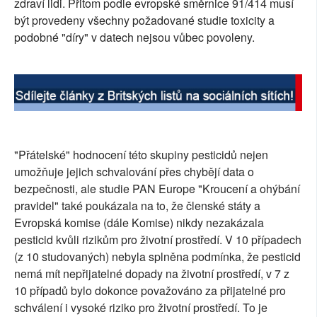
zdraví lidi. Přitom podle evropské směrnice 91/414 musí
být provedeny všechny požadované studie toxicity a
podobné "díry" v datech nejsou vůbec povoleny.
"Přátelské" hodnocení této skupiny pesticidů nejen
umožňuje jejich schvalování přes chybějí data o
bezpečnosti, ale studie PAN Europe "Kroucení a ohýbání
pravidel" také poukázala na to, že členské státy a
Evropská komise (dále Komise) nikdy nezakázala
pesticid kvůli rizikům pro životní prostředí. V 10 případech
(z 10 studovaných) nebyla splněna podmínka, že pesticid
nemá mít nepřijatelné dopady na životní prostředí, v 7 z
10 případů bylo dokonce považováno za přijatelné pro
schválení i vysoké riziko pro životní prostředí. To je