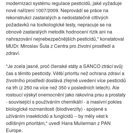
modernizaci systému regulace pesticidů, jaké vyžaduje
nové nařízení 1007/2009. Neprovádí se práce na
rekonstrukci zastaralých a nedostatečně citlivých
požadavků na toxikologické testy, nepracuje se na
obnově zastaralých metodik hodnocení rizik ani na
nahrazování nejnebezpečnějších pesticidů," konstatoval
MUDr. Miroslav Šuta z Centra pro životní prostředí a
zdraví.
"Je zcela jasné, proč členské státy a SANCO ztrácí svůj
čas s těmito pesticidy. Větší prioritu než ochrana zdraví a
životního prostředí dostává zřejmě uvedení více pesticidů
na trh (z 250 na více než 350 v posledních letech). Ale
rostoucí výskyt onemocnění jako rakovina prsu a prostaty
- související s používáním chemikálií - a masivní pokles
biologické rozmanitosti (biodiverzity) - spojené s
užíváním insekticidů a fungicidů -- by měly vést k
odlišným prioritám," uvedl Hans Muilerman z PAN
Europe.