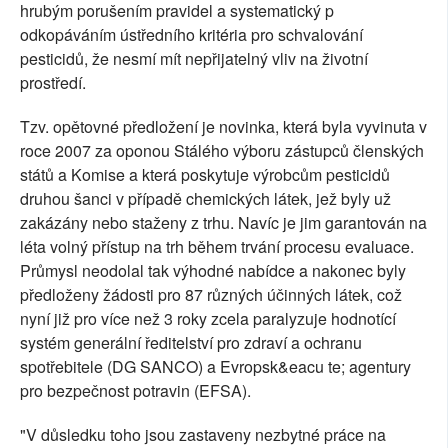
hrubým porušením pravidel a systematický p
odkopáváním ústředního kritéria pro schvalování
pesticidů, že nesmí mít nepřijatelný vliv na životní
prostředí.
Tzv. opětovné předložení je novinka, která byla vyvinuta v
roce 2007 za oponou Stálého výboru zástupců členských
států a Komise a která poskytuje výrobcům pesticidů
druhou šanci v případě chemických látek, jež byly už
zakázány nebo staženy z trhu. Navíc je jim garantován na
léta volný přístup na trh během trvání procesu evaluace.
Průmysl neodolal tak výhodné nabídce a nakonec byly
předloženy žádosti pro 87 různých účinných látek, což
nyní již pro více než 3 roky zcela paralyzuje hodnotící
systém generální ředitelství pro zdraví a ochranu
spotřebitele (DG SANCO) a Evropsk&eacu te; agentury
pro bezpečnost potravin (EFSA).
"V důsledku toho jsou zastaveny nezbytné práce na