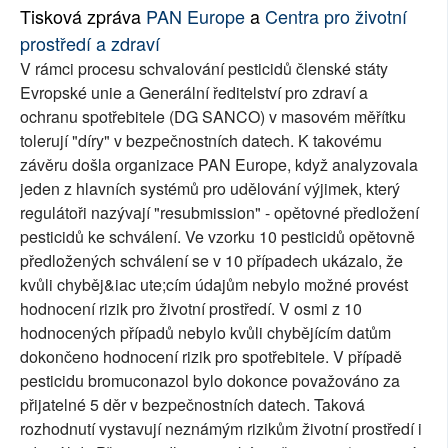
Tisková zpráva
PAN Europe
a
Centra pro životní
SOCIÁLNÍ SÍTĚ
prostředí a zdraví
V rámci procesu schvalování pesticidů členské státy
RUBRIKY
Evropské unie a Generální ředitelství pro zdraví a
ochranu spotřebitele (DG SANCO) v masovém měřítku
PLNÁ VERZE STRÁNEK
tolerují "díry" v bezpečnostních datech. K takovému
závěru došla organizace PAN Europe, když analyzovala
jeden z hlavních systémů pro udělování výjimek, který
regulátoři nazývají "resubmission" - opětovné předložení
pesticidů ke schválení. Ve vzorku 10 pesticidů opětovně
předložených schválení se v 10 případech ukázalo, že
kvůli chyběj&iac ute;cím údajům nebylo možné provést
hodnocení rizik pro životní prostředí. V osmi z 10
hodnocených případů nebylo kvůli chybějícím datům
dokončeno hodnocení rizik pro spotřebitele. V případě
pesticidu bromuconazol bylo dokonce považováno za
přijatelné 5 děr v bezpečnostních datech. Taková
rozhodnutí vystavují neznámým rizikům životní prostředí i