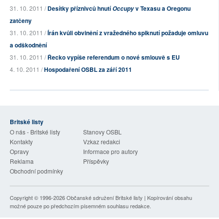
31. 10. 2011 /
Desítky příznivců hnutí
v Texasu a Oregonu
Occupy
zatčeny
31. 10. 2011 /
Írán kvůli obvinění z vražedného spiknutí požaduje omluvu
a odškodnění
31. 10. 2011 /
Řecko vypíše referendum o nové smlouvě s EU
4. 10. 2011 /
Hospodaření OSBL za září 2011
Britské listy
O nás - Britské listy
Stanovy OSBL
Kontakty
Vzkaz redakci
Opravy
Informace pro autory
Reklama
Příspěvky
Obchodní podmínky
Copyright © 1996-2026
Občanské sdružení Britské listy
| Kopírování obsahu
možné pouze po předchozím písemném souhlasu redakce.