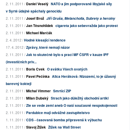
2. 11. 2011 /
Daniel Veselý
NATO a jím podporované libyjské síly
v Syrtě údajně spáchaly genocidu
2. 11. 2011 /
Josef Brož
Jiří Gruša, Melancholia, Subrety a heroiny
2. 11. 2011 /
Jan Těsnohlídek
cigareta jako sebevražda jako protest
2. 11. 2011 /
Michael Marčák
2. 4. 2012 /
Hodně klesající tendence
17. 4. 2012 /
Zprávy, které nemají názor
2. 11. 2011 /
Jak to skutečně bylo s prací MF ČSFR v kauze IPF
(investičních priv...
2. 11. 2011 /
Boris Cvek
O svátku Všech svatých
2. 11. 2011 /
Pavel Pečínka
Alica Heráková: Nizozemí, to je úžasný
barevný koktejl
2. 11. 2011 /
Michal Vimmer
Smrtící ZIP
2. 11. 2011 /
Milan Dubský
Strach jako důležitý obchodní artikl
2. 11. 2011 /
Zle se vede zemi aneb O naší současné nespokojenosti
2. 11. 2011 /
Pardubice mají odvážné zastupitelstvo
1. 11. 2011 /
CDS - časovaná bomba připravená k výbuchu
1. 11. 2011 /
Slavoj Žižek
Žižek na Wall Street