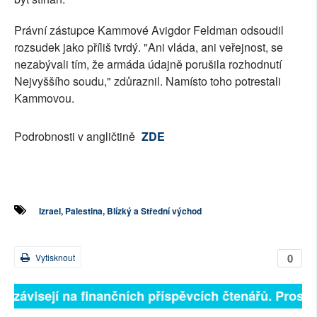
Právní zástupce Kammové Avigdor Feldman odsoudil
rozsudek jako příliš tvrdý. "Ani vláda, ani veřejnost, se
nezabývali tím, že armáda údajně porušila rozhodnutí
Nejvyššího soudu," zdůraznil. Namísto toho potrestali
Kammovou.
Podrobnosti v angličtině
ZDE
Izrael, Palestina, Blízký a Střední východ
0
Vytisknout
ně závisejí na finančních příspěvcích čtenářů. Prosíme