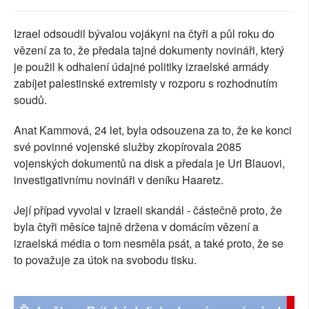
SOCIÁLNÍ SÍTĚ
Izrael odsoudil bývalou vojákyni na čtyři a půl roku do
RUBRIKY
vězení za to, že předala tajné dokumenty novináři, který
je použil k odhalení údajné politiky izraelské armády
PLNÁ VERZE STRÁNEK
zabíjet palestinské extremisty v rozporu s rozhodnutím
soudů.
Anat Kammová, 24 let, byla odsouzena za to, že ke konci
své povinné vojenské služby zkopírovala 2085
vojenských dokumentů na disk a předala je Uri Blauovi,
investigativnímu novináři v deníku Haaretz.
Její případ vyvolal v Izraeli skandál - částečně proto, že
byla čtyři měsíce tajně držena v domácím vězení a
izraelská média o tom nesměla psát, a také proto, že se
to považuje za útok na svobodu tisku.