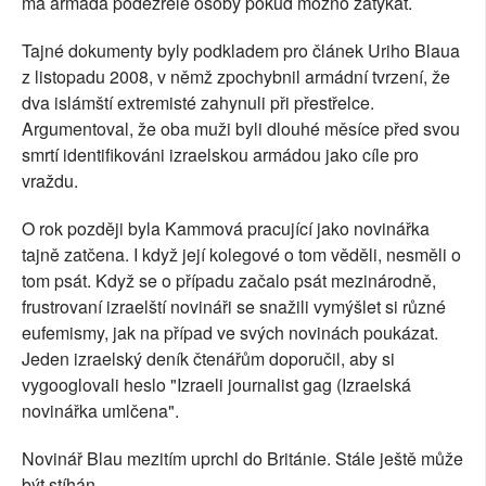
má armáda podezřelé osoby pokud možno zatýkat.
Tajné dokumenty byly podkladem pro článek Uriho Blaua
z listopadu 2008, v němž zpochybnil armádní tvrzení, že
dva islámští extremisté zahynuli při přestřelce.
Argumentoval, že oba muži byli dlouhé měsíce před svou
smrtí identifikováni izraelskou armádou jako cíle pro
vraždu.
O rok později byla Kammová pracující jako novinářka
tajně zatčena. I když její kolegové o tom věděli, nesměli o
tom psát. Když se o případu začalo psát mezinárodně,
frustrovaní izraelští novináři se snažili vymýšlet si různé
eufemismy, jak na případ ve svých novinách poukázat.
Jeden izraelský deník čtenářům doporučil, aby si
vygooglovali heslo "Izraeli journalist gag (Izraelská
novinářka umlčena".
Novinář Blau mezitím uprchl do Británie. Stále ještě může
být stíhán.