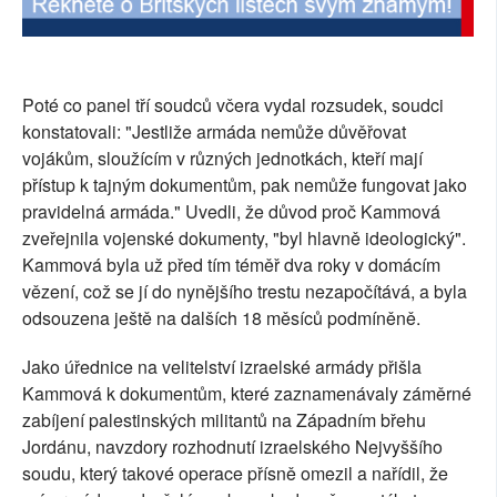
Poté co panel tří soudců včera vydal rozsudek, soudci
konstatovali: "Jestliže armáda nemůže důvěřovat
vojákům, sloužícím v různých jednotkách, kteří mají
přístup k tajným dokumentům, pak nemůže fungovat jako
pravidelná armáda." Uvedli, že důvod proč Kammová
zveřejnila vojenské dokumenty, "byl hlavně ideologický".
Kammová byla už před tím téměř dva roky v domácím
vězení, což se jí do nynějšího trestu nezapočítává, a byla
odsouzena ještě na dalších 18 měsíců podmíněně.
Jako úřednice na velitelství izraelské armády přišla
Kammová k dokumentům, které zaznamenávaly záměrné
zabíjení palestinských militantů na Západním břehu
Jordánu, navzdory rozhodnutí izraelského Nejvyššího
soudu, který takové operace přísně omezil a nařídil, že