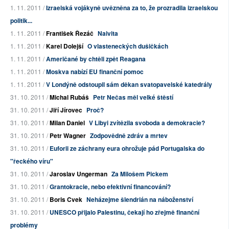
1. 11. 2011 /
Izraelská vojákyně uvězněna za to, že prozradila izraelskou
politik...
1. 11. 2011 /
František Řezáč
Naivita
1. 11. 2011 /
Karel Dolejší
O vlasteneckých dušičkách
1. 11. 2011 /
Američané by chtěli zpět Reagana
1. 11. 2011 /
Moskva nabízí EU finanční pomoc
1. 11. 2011 /
V Londýně odstoupil sám děkan svatopavelské katedrály
31. 10. 2011 /
Michal Rubáš
Petr Nečas měl velké štěstí
31. 10. 2011 /
Jiří Jírovec
Proč?
31. 10. 2011 /
Milan Daniel
V Libyi zvítězila svoboda a demokracie?
31. 10. 2011 /
Petr Wagner
Zodpovědně zdráv a mrtev
31. 10. 2011 /
Euforii ze záchrany eura ohrožuje pád Portugalska do
"řeckého víru"
31. 10. 2011 /
Jaroslav Ungerman
Za Milošem Pickem
31. 10. 2011 /
Grantokracie, nebo efektivní financování?
31. 10. 2011 /
Boris Cvek
Neházejme šlendrián na náboženství
31. 10. 2011 /
UNESCO přijalo Palestinu, čekají ho zřejmě finanční
problémy