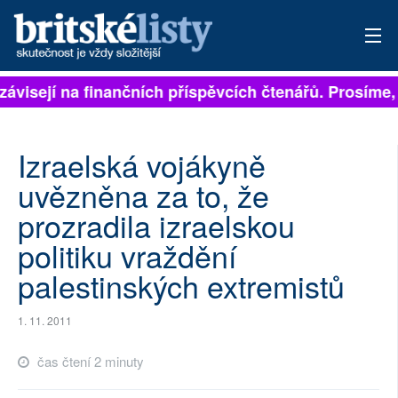
 závisejí na finančních příspěvcích čtenářů. Prosíme, 
PŘIHLÁSIT
AKTUÁLNÍ VYDÁNÍ
Izraelská vojákyně
ARCHIV
uvězněna za to, že
prozradila izraelskou
ROZHOVORY
politiku vraždění
TÉMATA
palestinských extremistů
NEJČTENĚJŠÍ ZA 7 DNÍ
1. 11. 2011
AUTOŘI
čas čtení 2 minuty
PŘÍSPĚVKY NA PROVOZ