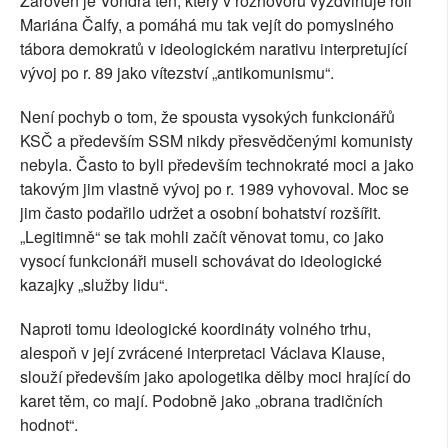
Zároveň je Vondra ten, který v rozhovoru vyzdvihuje roli
Mariána Čalfy, a pomáhá mu tak vejít do pomyslného
tábora demokratů v ideologickém narativu interpretující
vývoj po r. 89 jako vítezství „antikomunismu“.
Není pochyb o tom, že spousta vysokých funkcionářů
KSČ a především SSM nikdy přesvědčenými komunisty
nebyla. Často to byli především technokraté moci a jako
takovým jim vlastně vývoj po r. 1989 vyhovoval. Moc se
jim často podařilo udržet a osobní bohatství rozšířit.
„Legitimně“ se tak mohli začít věnovat tomu, co jako
vysocí funkcionáři museli schovávat do ideologické
kazajky „služby lidu“.
Naproti tomu ideologické koordináty volného trhu,
alespoň v její zvrácené interpretaci Václava Klause,
slouží především jako apologetika dělby moci hrající do
karet těm, co mají. Podobně jako „obrana tradičních
hodnot“.