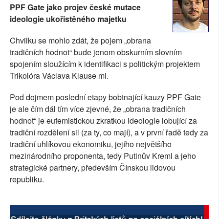
PPF Gate jako projev české mutace
SOCIÁLNÍ SÍTĚ
ideologie ukořistěného majetku
RUBRIKY
Chvilku se mohlo zdát, že pojem „obrana
tradičních hodnot“ bude jenom obskurním slovním
PLNÁ VERZE STRÁNEK
spojením sloužícím k identifikaci s politickým projektem
Trikolóra Václava Klause ml.
Pod dojmem poslední etapy bobtnající kauzy PPF Gate
je ale čím dál tím více zjevné, že „obrana tradičních
hodnot“ je eufemistickou zkratkou ideologie lobující za
tradiční rozdělení sil (za ty, co mají), a v první řadě tedy za
tradiční uhlíkovou ekonomiku, jejího největšího
mezinárodního proponenta, tedy Putinův Kreml a jeho
strategické partnery, především Čínskou lidovou
republiku.