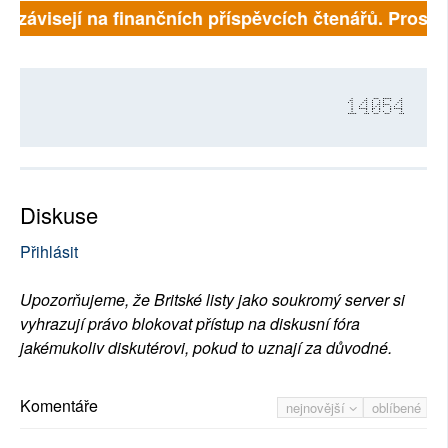
ě závisejí na finančních příspěvcích čtenářů. Prosíme,
14054
Diskuse
Přihlásit
Upozorňujeme, že Britské listy jako soukromý server si
vyhrazují právo blokovat přístup na diskusní fóra
jakémukoliv diskutérovi, pokud to uznají za důvodné.
Komentáře
nejnovější
oblíbené