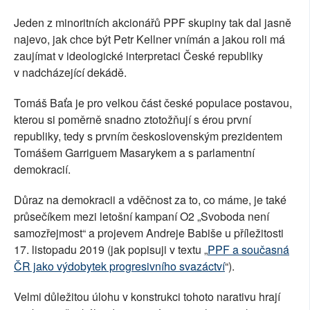
Jeden z minoritních akcionářů PPF skupiny tak dal jasně
najevo, jak chce být Petr Kellner vnímán a jakou roli má
zaujímat v ideologické interpretaci České republiky
v nadcházející dekádě.
Tomáš Baťa je pro velkou část české populace postavou,
kterou si poměrně snadno ztotožňují s érou první
republiky, tedy s prvním československým prezidentem
Tomášem Garriguem Masarykem a s parlamentní
demokracií.
Důraz na demokracii a vděčnost za to, co máme, je také
průsečíkem mezi letošní kampaní O2 „Svoboda není
samozřejmost“ a projevem Andreje Babiše u příležitosti
17. listopadu 2019 (jak popisuji v textu „
PPF a současná
ČR jako výdobytek progresivního svazáctví
“).
Velmi důležitou úlohu v konstrukci tohoto narativu hrají