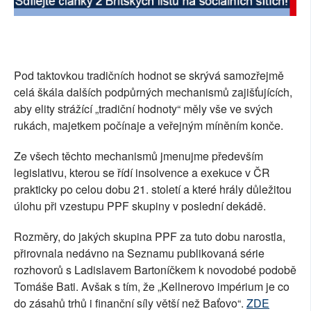
Pod taktovkou tradičních hodnot se skrývá samozřejmě
celá škála dalších podpůrných mechanismů zajišťujících,
aby elity strážící „tradiční hodnoty“ měly vše ve svých
rukách, majetkem počínaje a veřejným míněním konče.
Ze všech těchto mechanismů jmenujme především
legislativu, kterou se řídí insolvence a exekuce v ČR
prakticky po celou dobu 21. století a které hrály důležitou
úlohu při vzestupu PPF skupiny v poslední dekádě.
Rozměry, do jakých skupina PPF za tuto dobu narostla,
přirovnala nedávno na Seznamu publikovaná série
rozhovorů s Ladislavem Bartoníčkem k novodobé podobě
Tomáše Bati. Avšak s tím, že „Kellnerovo impérium je co
do zásahů trhů i finanční síly větší než Baťovo“.
ZDE