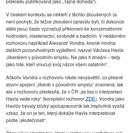
překladu publikovaná jako „Tajná dohoda“).
V českém kontextu se někteří z těchto zkoušených (a
není pochyb, že těžce zkoušení opravdu byli, či dokonce
stále jsou) často vyznačují příklonem ke konzervativním
hodnotám, vlastenectví, svobodě a tradicím. V nedávném
rozhovoru například Alexandr Vondra, kromě mnoha
dalších pozoruhodných vyjádření, nazval Václava Havla
„liberálem v původním smyslu. Ne jako ti dnešní – tedy
jako lidé, kteří vnucují svůj názor všem ostatním“.
Ačkoliv Vondra v rozhovoru nikde nevysvětlil, co přesně
slovní spojení „liberál v původním smyslu“ znamená, tak
ale v rozhovoru předesílá, že v ČR „se boj o interpretaci
Havla vede roky“ (kompletní rozhovor
ZDE
). Vondra jako
Havlův bývalý blízký spolupracovník tak implicitně vysílá
vzkaz, že on je ten, který dokáže Havla interpretovat
podle „skutečnosti“.