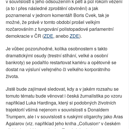
v souvislosti s jeho odsouzením k pěti a půl rokům vězení
(a to i přes následné zproštění obvinění) a jak
poznamenal v jednom komentáři Boris Cvek, tak je
možné, že právě v tomto období prošel velkým
rozčarováním z fungování polistopadové parlamentní
demokracie v ČR (
ZDE
, anebo
ZDE
).
Je vůbec pozoruhodné, kolika osobnostem s takto
dramatickými osudy (trestní stíhání, velké a osobní
bankroty) se podařilo restartovat kariéru a opětovně se
dostat na výsluní veřejného či velkého korporátního
života.
Jistě bude zajímavé sledovat, kdy a v jakém rozsahu se
tomuto tématu bude věnovat i česká žurnalistika po vzoru
například Luka Hardinga, který si podobných životních
trajektorií všímá nejenom v souvislosti s Donaldem
Trumpem, ale i v souvislosti s ruskými oligarchy jako Aras
Agalarov (viz. například jeho kniha „Collusion“ v českém