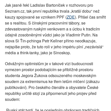
Jak jasně řekl Ladislav Bartoníček v rozhovoru pro
Seznam.cz, tak první republika trvala „kratší dobu“ než
kauzy spojované se vznikem PPF (
ZDE
). Přišel čas smířit
se s realitou. S čínskými pracovními tábory, se
zdevastovaným ruským venkovem a s úctou k tradicím
údajně zosobněnými vůdci jako je Vladimir Putin. Na
slova Si Ťin-pchinga Petr Kellner přímo neodkazuje,
nejspíše proto, že tuto roli v jeho impériu plní „nezávislá“
média a think-tanky, jako je Sinoskop.
Odvážným optimistům je v takové vizi budoucnosti
vymezen prostor podobajícím se přibližně prostoru
studenta Jegora Žukova odsouzeného moskevským
soudem za extremismus ke třem letům mlčení (zákazu
publikování). Pro českého čtenáře a obyvatele České
republiky určitě stojí za připomenutí jeho projev před
soudem:
„
Ruský stát tvrdí, že je posledním obráncem tradičních