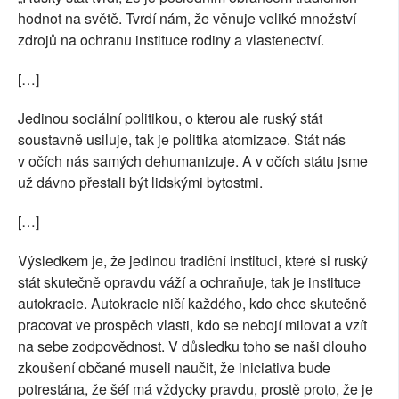
hodnot na světě. Tvrdí nám, že věnuje veliké množství
zdrojů na ochranu instituce rodiny a vlastenectví.
[…]
Jedinou sociální politikou, o kterou ale ruský stát
soustavně usiluje, tak je politika atomizace. Stát nás
v očích nás samých dehumanizuje. A v očích státu jsme
už dávno přestali být lidskými bytostmi.
[…]
Výsledkem je, že jedinou tradiční instituci, které si ruský
stát skutečně opravdu váží a ochraňuje, tak je instituce
autokracie. Autokracie ničí každého, kdo chce skutečně
pracovat ve prospěch vlasti, kdo se nebojí milovat a vzít
na sebe zodpovědnost. V důsledku toho se naši dlouho
zkoušení občané museli naučit, že iniciativa bude
potrestána, že šéf má vždycky pravdu, prostě proto, že je