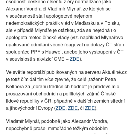
osobnosti českého disentu z éry normalizace jako
Alexandr Vondra či Vladimír Mlynář, ze kterých se
v současnosti stali apologetové nejenom
nedemokratických praktik vlád v Maďarsku a v Polsku,
ale v případě Mlynáře je otázkou, zda se nejedná i o
apologeta metod čínské vlády (viz. například Mlynářovo
opakované odmítání věcně reagovat na dotazy ČT stran
spolupráce PPF s Huawei, anebo jeho vystoupení v ČT
v souvislosti s akvizicí CME –
ZDE
).
Ve světle reportáží publikovaných na serveru Aktuálně.cz
je totiž čím dál tím více zjevné, že celé „tažení“ Petra
Kellnera za „obranu tradičních hodnot“ je především o
prosazování obchodních a politických zájmů Čínské
lidové republiky v ČR, případně v dalších zemích střední
a jihovýchodní Evropy (
ZDE
,
ZDE
, či
ZDE
).
Vladimír Mlynář, podobně jako Alexandr Vondra,
nepochybně prošel mimořádně těžkým obdobím