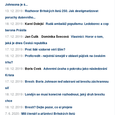
Johnsona je š...
13. 12. 2019 /
Rozhovor Britských listů 250. Jak destigmatizovat
poruchy duševního...
18. 12. 2019 /
Karel Dolejší
Rudá ambaláž populismu: Ledoborec a cop
barona Prášila
17. 12. 2019 /
Jan Čulík
,
Dominika Švecová
Vlastníci: Horor o tom,
jaká je dnes Česká republika
17. 12. 2019 /
Proč lidé vzdorně věří lžím?
16. 12. 2019 /
Proficredit - největší šmejdi v oblasti půjček na českém
trhu?
18. 12. 2019 /
Boris Cvek
Adventní úvaha o pokroku jako následování
Krista
17. 12. 2019 /
Brexit: Boris Johnson teď odstraní od brexitu záchrannou
síť
18. 12. 2019 /
Londýn se musí konečně rozhodnout, jaký druh brexitu
chce
18. 12. 2019 /
Brexit? Dejte pozor, co si přejete
7. 6. 2020 /
Milí čtenáři a příznivci Britských listů