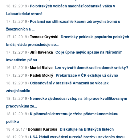
18. 12. 2019 /
Po britských volbách nadchází občanská válka v
Labouristické straně
17. 12. 2019 /
Poslanci nařídili rozsáhlé kácení zdravých stromů u
železničních a ...
17. 12. 2019 /
Tomasz Oryński
Drasticky poklesla popularita polských
kněží, vláda pronásleduje so...
17. 12. 2019 /
Jiří Hlavenka
Co je úplně nejvíc špatně na Národním
investičním plánu
16. 12. 2019 /
Muriel Blaive
Lze vytvořit demokracii nedemokraticky?
17. 12. 2019 /
Radek Mokrý
Prekarizace v ČR existuje už dávno
18. 12. 2019 /
Odlesňování v brazilské Amazonii se více jak
zdvojnásobilo
18. 12. 2019 /
Německo zjednoduší vstup na trh práce kvalifikovaným
pracovníkům ze...
18. 12. 2019 /
K plánování deterentu je třeba přidat ekonomickou
politiku
18. 4. 2017 /
Bohumil Kartous
Diskutujte na Britských listech
18. 12. 2019 /
USA žádají vysvětlení turecké hrozby uzavřením dvou