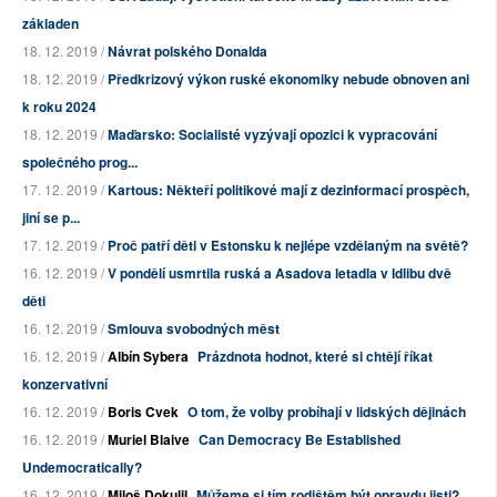
základen
18. 12. 2019 /
Návrat polského Donalda
18. 12. 2019 /
Předkrizový výkon ruské ekonomiky nebude obnoven ani
k roku 2024
18. 12. 2019 /
Maďarsko: Socialisté vyzývají opozici k vypracování
společného prog...
17. 12. 2019 /
Kartous: Někteří politikové mají z dezinformací prospěch,
jiní se p...
17. 12. 2019 /
Proč patří děti v Estonsku k nejlépe vzdělaným na světě?
16. 12. 2019 /
V pondělí usmrtila ruská a Asadova letadla v Idlibu dvě
děti
16. 12. 2019 /
Smlouva svobodných měst
16. 12. 2019 /
Albín Sybera
Prázdnota hodnot, které si chtějí říkat
konzervativní
16. 12. 2019 /
Boris Cvek
O tom, že volby probíhají v lidských dějinách
16. 12. 2019 /
Muriel Blaive
Can Democracy Be Established
Undemocratically?
16. 12. 2019 /
Miloš Dokulil
Můžeme si tím rodištěm být opravdu jisti?