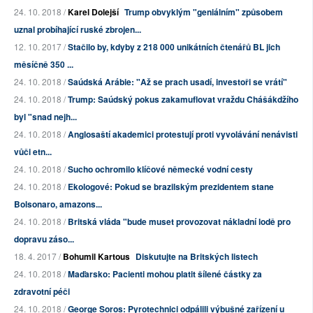
24. 10. 2018 /
Karel Dolejší
Trump obvyklým "geniálním" způsobem
uznal probíhající ruské zbrojen...
12. 10. 2017 /
Stačilo by, kdyby z 218 000 unikátních čtenářů BL jich
měsíčně 350 ...
24. 10. 2018 /
Saúdská Arábie: "Až se prach usadí, investoři se vrátí"
24. 10. 2018 /
Trump: Saúdský pokus zakamuflovat vraždu Chášákdžího
byl "snad nejh...
24. 10. 2018 /
Anglosaští akademici protestují proti vyvolávání nenávisti
vůči etn...
24. 10. 2018 /
Sucho ochromilo klíčové německé vodní cesty
24. 10. 2018 /
Ekologové: Pokud se brazilským prezidentem stane
Bolsonaro, amazons...
24. 10. 2018 /
Britská vláda "bude muset provozovat nákladní lodě pro
dopravu záso...
18. 4. 2017 /
Bohumil Kartous
Diskutujte na Britských listech
24. 10. 2018 /
Maďarsko: Pacienti mohou platit šílené částky za
zdravotní péči
24. 10. 2018 /
George Soros: Pyrotechnici odpálili výbušné zařízení u