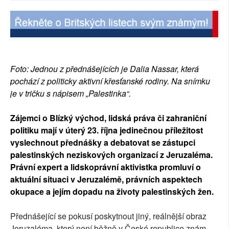
SOCIÁLNÍ SÍTĚ
RUBRIKY
PLNÁ VERZE STRÁNEK
Foto: Jednou z přednášejících je Dalia Nassar, která
pochází z politicky aktivní křesťanské rodiny. Na snímku
je v tričku s nápisem „Palestinka“.
Z
ájemci o Blízký východ, lidská práva či zahraniční
politiku mají v úterý 23. října jedinečnou příležitost
vyslechnout přednášky a debatovat se zástupci
palestinských neziskových organizací z Jeruzaléma.
Právní expert a lidskoprávní aktivistka promluví o
aktuální situaci v Jeruzalémě, právních aspektech
okupace a jejím dopadu na životy palestinských žen.
Přednášející se pokusí poskytnout jiný, reálnější obraz
Jeruzaléma, který není běžně v České republice znám.