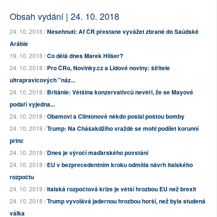
Obsah vydání | 24. 10. 2018
24. 10. 2018 /
Nesehnutí: Ať ČR přestane vyvážet zbraně do Saúdské
Arábie
19. 10. 2018 /
Co dělá dnes Marek Hilšer?
24. 10. 2018 /
Pro ČRo, Novinky.cz a Lidové noviny: šiřitele
ultrapravicových "náz...
24. 10. 2018 /
Británie: Většina konzervativců nevěří, že se Mayové
podaří vyjedna...
24. 10. 2018 /
Obamovi a Clintonové někdo poslal poštou bomby
24. 10. 2018 /
Trump: Na Chášakdžího vraždě se mohl podílet korunní
princ
24. 10. 2018 /
Dnes je výročí maďarského povstání
24. 10. 2018 /
EU v bezprecedentním kroku odmítla návrh italského
rozpočtu
24. 10. 2018 /
Italská rozpočtová krize je větší hrozbou EU než brexit
24. 10. 2018 /
Trump vyvolává jadernou hrozbou horší, než byla studená
válka