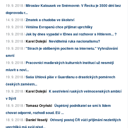
19. 9. 2018 /
Miroslav Kalousek ve Sněmovně: V Řecku je 3500 dětí bez
doprovodu r...
14. 9. 2018 /
Zmatek a chudoba ve školství
19. 9. 2018 /
Většina Evropanů chce přijímat uprchlíky
19. 9. 2018 /
Jak by dnes vypadal v IDnes asi rozhovor s Hitlerem... ?
19. 9. 2018 /
Karel Dolejší
Neviditelná ruka nacionalismu?
19. 9. 2018 /
"Strach je oblíbeným pocitem na internetu." Vyhrožování
smrtí
19. 9. 2018 /
Pracovníci maďarských kulturních institucí už nesmějí
mluvit s novi...
19. 9. 2018 /
Saša Uhlová píše v Guardianu o drastických poměrech
českých zaměstn...
19. 9. 2018 /
Karel Dolejší
K sestřelení ruských velmocenských ambicí
v Sýrii
18. 9. 2018 /
Tomasz Oryński
Úspěšný podnikatel se smí k lidem
chovat odporně, rozhodl soud. EU ...
18. 9. 2018 /
Daniel Veselý
Otřesný postoj ČR vůči přijímání nezletilých
uprchlíků má svůj před...