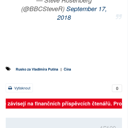
(@BBCSteveR)
September 17,
2018
Rusko za Vladimíra Putina
|
Čína
0
Vytisknout
lně závisejí na finančních příspěvcích čtenářů. Prosím