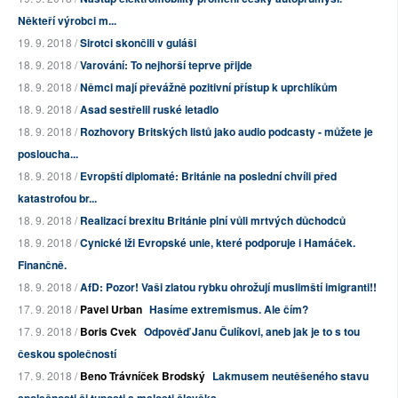
Někteří výrobci m...
19. 9. 2018 /
Sirotci skončili v guláši
18. 9. 2018 /
Varování: To nejhorší teprve přijde
18. 9. 2018 /
Němci mají převážně pozitivní přístup k uprchlíkům
18. 9. 2018 /
Asad sestřelil ruské letadlo
18. 9. 2018 /
Rozhovory Britských listů jako audio podcasty - můžete je
posloucha...
18. 9. 2018 /
Evropští diplomaté: Británie na poslední chvíli před
katastrofou br...
18. 9. 2018 /
Realizací brexitu Británie plní vůli mrtvých důchodců
18. 9. 2018 /
Cynické lži Evropské unie, které podporuje i Hamáček.
Finančně.
18. 9. 2018 /
AfD: Pozor! Vaši zlatou rybku ohrožují muslimští imigranti!!
17. 9. 2018 /
Pavel Urban
Hasíme extremismus. Ale čím?
17. 9. 2018 /
Boris Cvek
Odpověď Janu Čulíkovi, aneb jak je to s tou
českou společností
17. 9. 2018 /
Beno Trávníček Brodský
Lakmusem neutěšeného stavu