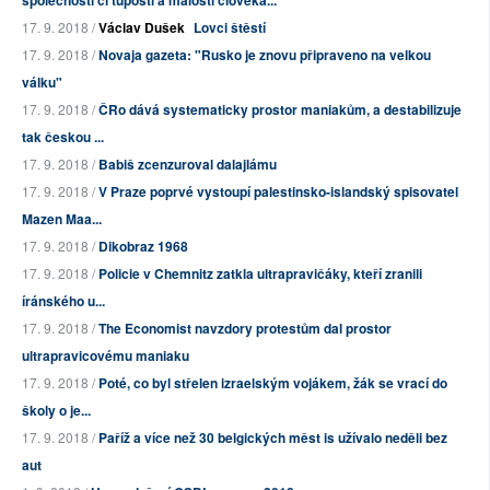
společnosti či tuposti a malosti člověka...
17. 9. 2018 /
Václav Dušek
Lovci štěstí
17. 9. 2018 /
Novaja gazeta: "Rusko je znovu připraveno na velkou
válku"
17. 9. 2018 /
ČRo dává systematicky prostor maniakům, a destabilizuje
tak českou ...
17. 9. 2018 /
Babiš zcenzuroval dalajlámu
17. 9. 2018 /
V Praze poprvé vystoupí palestinsko-islandský spisovatel
Mazen Maa...
17. 9. 2018 /
Dikobraz 1968
17. 9. 2018 /
Policie v Chemnitz zatkla ultrapravičáky, kteří zranili
íránského u...
17. 9. 2018 /
The Economist navzdory protestům dal prostor
ultrapravicovému maniaku
17. 9. 2018 /
Poté, co byl střelen izraelským vojákem, žák se vrací do
školy o je...
17. 9. 2018 /
Paříž a více než 30 belgických měst is užívalo neděli bez
aut