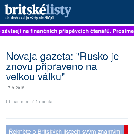
 závisejí na finančních příspěvcích čtenářů. Prosíme,
PŘIHLÁSIT
AKTUÁLNÍ VYDÁNÍ
Novaja gazeta: "Rusko je
ARCHIV
znovu připraveno na
velkou válku"
ROZHOVORY
TÉMATA
17. 9. 2018
NEJČTENĚJŠÍ ZA 7 DNÍ
čas čtení < 1 minuta
AUTOŘI
PŘÍSPĚVKY NA PROVOZ