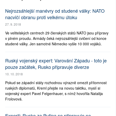
Nejrozsáhlejší manévry od studené války: NATO
nacvičí obranu proti velkému útoku
27. 9. 2018
Ve velitelských centrech 29 členských států NATO jsou přípravy
v plném proudu. Armády čeká nejrozsáhlejší cvičení od konce
studené války. Jen samotné Německo vyšle 10 000 vojáků.
Ruský vojenský expert: Varování Západu - toto je
pouze začátek, Rusko připravuje diverze
10. 10. 2018
Pokud se západní státy rozhodnou výrazně omezit přítomnost
ruských diplomatů, Kreml přejde na novou taktiku, myslí si
vojenský expert Pavel Felgenhauer, s nímž hovořila Natalija
Frolovová.
Experti: Rusko za Putina se připravuje na