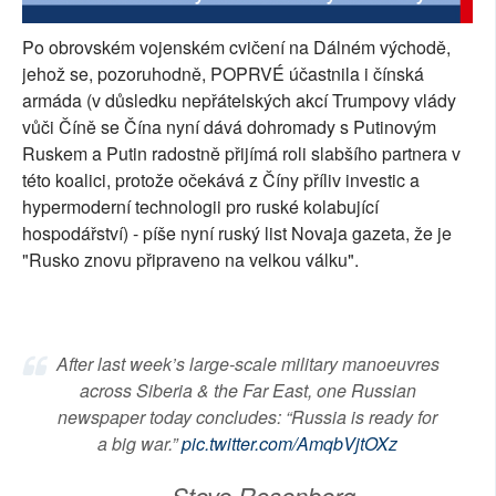
SOCIÁLNÍ SÍTĚ
Po obrovském vojenském cvičení na Dálném východě,
jehož se, pozoruhodně, POPRVÉ účastnila i čínská
RUBRIKY
armáda (v důsledku nepřátelských akcí Trumpovy vlády
vůči Číně se Čína nyní dává dohromady s Putinovým
PLNÁ VERZE STRÁNEK
Ruskem a Putin radostně přijímá roli slabšího partnera v
této koalici, protože očekává z Číny příliv investic a
hypermoderní technologii pro ruské kolabující
hospodářství) - píše nyní ruský list Novaja gazeta, že je
"Rusko znovu připraveno na velkou válku".
After last week’s large-scale military manoeuvres
across Siberia & the Far East, one Russian
newspaper today concludes: “Russia is ready for
a big war.”
pic.twitter.com/AmqbVjtOXz
— Steve Rosenberg