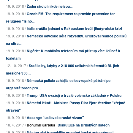
19. 9. 2018 /
Žádní sirotci nikde nejsou...
19. 9. 2018 /
Czech FM: The requirement to provide protection for
refugees "is no...
19. 9. 2018 /
Itálie zrušila jednání s Rakouskem kvůli jihotyrolské krizi
19. 9. 2018 /
Německo odvolalo šéfa rozvědky. Kritizoval reakce politiků
na ultra...
19. 9. 2018 /
Nigérie: K mobilním telefonům má přístup více lidí než k
toaletám
12. 10. 2017 /
Stačilo by, kdyby z 218 000 unikátních čtenářů BL jich
měsíčně 350 ...
19. 9. 2018 /
Německá policie zahájila celoevropské pátrání po
organizátorech pro...
19. 9. 2018 /
Trump: USA uvažují o trvalé vojenské základně v Polsku
19. 9. 2018 /
Němečtí lékaři: Aktivista Pussy Riot Pjotr Verzilov "zřejmě
otráven"
19. 9. 2018 /
Assange "usiloval o ruské vízum"
18. 4. 2017 /
Bohumil Kartous
Diskutujte na Britských listech
19. 9. 2018 /
Nástup elektromobility promění český autoprůmysl.