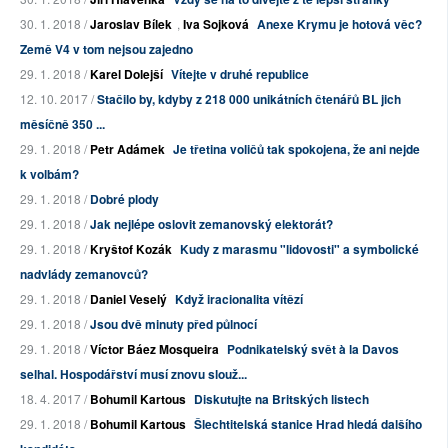
30. 1. 2018 /
Jaroslav Bílek
,
Iva Sojková
Anexe Krymu je hotová věc?
Země V4 v tom nejsou zajedno
29. 1. 2018 /
Karel Dolejší
Vítejte v druhé republice
12. 10. 2017 /
Stačilo by, kdyby z 218 000 unikátních čtenářů BL jich
měsíčně 350 ...
29. 1. 2018 /
Petr Adámek
Je třetina voličů tak spokojena, že ani nejde
k volbám?
29. 1. 2018 /
Dobré plody
29. 1. 2018 /
Jak nejlépe oslovit zemanovský elektorát?
29. 1. 2018 /
Kryštof Kozák
Kudy z marasmu "lidovosti" a symbolické
nadvlády zemanovců?
29. 1. 2018 /
Daniel Veselý
Když iracionalita vítězí
29. 1. 2018 /
Jsou dvě minuty před půlnocí
29. 1. 2018 /
Víctor Báez Mosqueira
Podnikatelský svět à la Davos
selhal. Hospodářství musí znovu slouž...
18. 4. 2017 /
Bohumil Kartous
Diskutujte na Britských listech
29. 1. 2018 /
Bohumil Kartous
Šlechtitelská stanice Hrad hledá dalšího