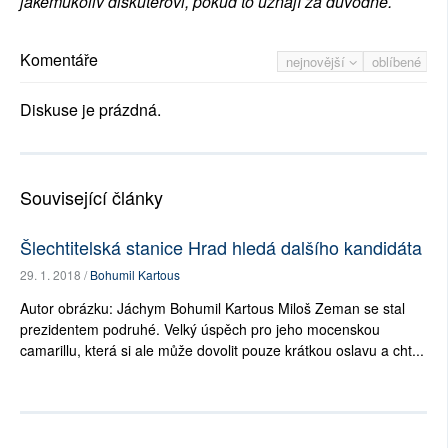
jakémukoliv diskutérovi, pokud to uznají za důvodné.
Komentáře
nejnovější
oblíbené
Diskuse je prázdná.
Související články
Šlechtitelská stanice Hrad hledá dalšího kandidáta
29. 1. 2018 /
Bohumil Kartous
Autor obrázku: Jáchym Bohumil Kartous Miloš Zeman se stal
prezidentem podruhé. Velký úspěch pro jeho mocenskou
camarillu, která si ale může dovolit pouze krátkou oslavu a cht...