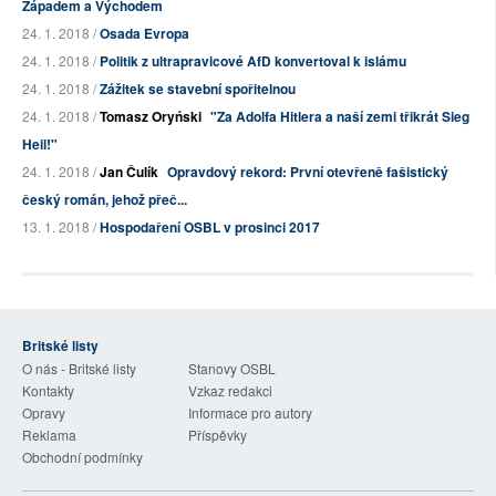
Západem a Východem
24. 1. 2018 /
Osada Evropa
24. 1. 2018 /
Politik z ultrapravicové AfD konvertoval k islámu
24. 1. 2018 /
Zážitek se stavební spořitelnou
24. 1. 2018 /
Tomasz Oryński
"Za Adolfa Hitlera a naší zemi třikrát Sieg
Heil!"
24. 1. 2018 /
Jan Čulík
Opravdový rekord: První otevřeně fašistický
český román, jehož přeč...
13. 1. 2018 /
Hospodaření OSBL v prosinci 2017
Britské listy
O nás - Britské listy
Stanovy OSBL
Kontakty
Vzkaz redakci
Opravy
Informace pro autory
Reklama
Příspěvky
Obchodní podmínky