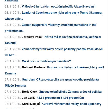
kandidáta
28. 1. 2018 /
V Moskvě byl zatčen opoziční předák Alexej Navalnyj
28. 1. 2018 /
Leader of Czech extreme right wing party Tomio Okamura,
whose offic...
28. 1. 2018 /
Zeman supporters violently attacked journalists in the
aftermath of...
28. 1. 2018 /
Jaroslav Polák
Národ má takového prezidenta, jakého si
zaslouží
28. 1. 2018 /
Zemanovi vyhráli volby dosud politicky pasivní voliči do 50
let bez...
28. 1. 2018 /
Co si počít s rozděleným národem?
28. 1. 2018 /
Bohumil Kartous
Rozhovor s blízkým člověkem, který volil
Zemana
27. 1. 2018 /
Guardian: ČR znovu zvolila ultrapravicového prezidenta
Miloše Zemana
27. 1. 2018 /
Boris Cvek
Znovuzvolení Miloše Zemana a česká politika
27. 1. 2018 /
Jan Čulík
48,63 procent ku 51,36 procentům
27. 1. 2018 /
Karel Dolejší
Kurdové vietnamské války, aneb Spockovy