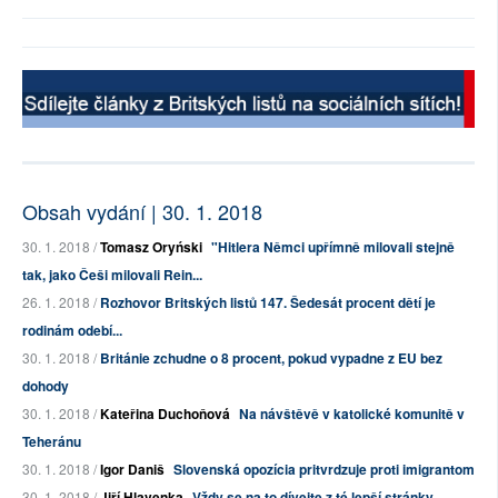
Obsah vydání | 30. 1. 2018
30. 1. 2018 /
Tomasz Oryński
"Hitlera Němci upřímně milovali stejně
tak, jako Češi milovali Rein...
26. 1. 2018 /
Rozhovor Britských listů 147. Šedesát procent dětí je
rodinám odebí...
30. 1. 2018 /
Británie zchudne o 8 procent, pokud vypadne z EU bez
dohody
30. 1. 2018 /
Kateřina Duchoňová
Na návštěvě v katolické komunitě v
Teheránu
30. 1. 2018 /
Igor Daniš
Slovenská opozícia pritvrdzuje proti imigrantom
30. 1. 2018 /
Jiří Hlavenka
Vždy se na to dívejte z té lepší stránky