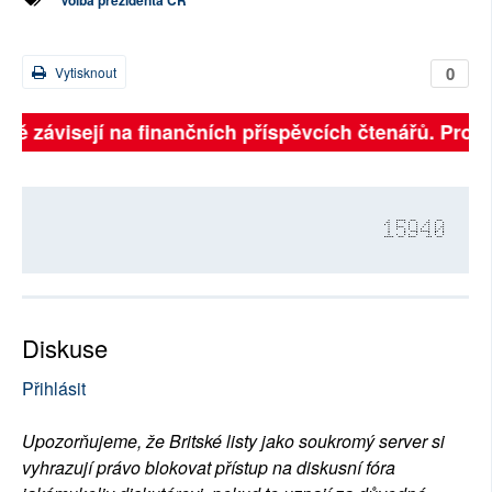
Volba prezidenta ČR
0
Vytisknout
lně závisejí na finančních příspěvcích čtenářů. Prosí
15940
Diskuse
Přihlásit
Upozorňujeme, že Britské listy jako soukromý server si
vyhrazují právo blokovat přístup na diskusní fóra