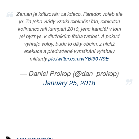
SOCIÁLNÍ SÍTĚ
Zeman je kritizován za kdeco. Paradox voleb ale
je: Za jeho vlády vznikl exekuční řád, exekutoři
RUBRIKY
kofinancovali kampaň 2013, jeho kancléř v tom
jel byznys, k dlužníkům třeba tvrdost. A pokud
PLNÁ VERZE STRÁNEK
vyhraje volby, bude to díky obcím, z nichž
exekuce a předražené vymáhání vytahaly
miliardy
pic.twitter.com/vlYBt60W9E
— Daniel Prokop (@dan_prokop)
January 25, 2018