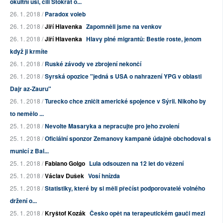
okultní uši, čili Stokrát o...
26. 1. 2018 /
Paradox voleb
26. 1. 2018 /
Jiří Hlavenka
Zapomněli jsme na venkov
26. 1. 2018 /
Jiří Hlavenka
Hlavy plné migrantů: Bestie roste, jenom
když ji krmíte
26. 1. 2018 /
Ruské závody ve zbrojení nekončí
26. 1. 2018 /
Syrská opozice "jedná s USA o nahrazení YPG v oblasti
Dajr az-Zauru"
26. 1. 2018 /
Turecko chce zničit americké spojence v Sýrii. Nikoho by
to nemělo ...
25. 1. 2018 /
Nevolte Masaryka a nepracujte pro jeho zvolení
25. 1. 2018 /
Oficiální sponzor Zemanovy kampaně údajně obchodoval s
municí z Bal...
25. 1. 2018 /
Fabiano Golgo
Lula odsouzen na 12 let do vězení
25. 1. 2018 /
Václav Dušek
Vosí hnízda
25. 1. 2018 /
Statistiky, které by si měli přečíst podporovatelé volného
držení o...
25. 1. 2018 /
Kryštof Kozák
Česko opět na terapeutickém gauči mezi