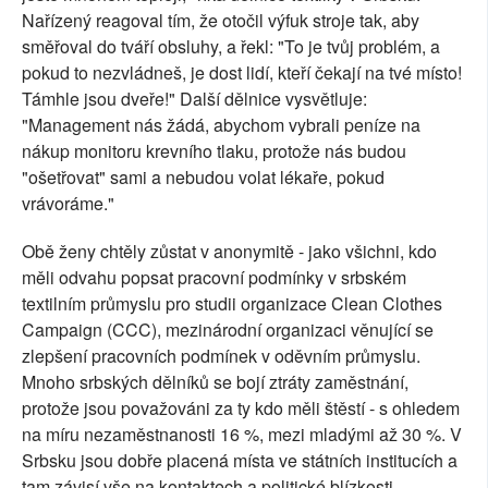
Nařízený reagoval tím, že otočil výfuk stroje tak, aby
směřoval do tváří obsluhy, a řekl: "To je tvůj problém, a
pokud to nezvládneš, je dost lidí, kteří čekají na tvé místo!
Támhle jsou dveře!" Další dělnice vysvětluje:
"Management nás žádá, abychom vybrali peníze na
nákup monitoru krevního tlaku, protože nás budou
"ošetřovat" sami a nebudou volat lékaře, pokud
vrávoráme."
Obě ženy chtěly zůstat v anonymitě - jako všichni, kdo
měli odvahu popsat pracovní podmínky v srbském
textilním průmyslu pro studii organizace Clean Clothes
Campaign (CCC), mezinárodní organizaci věnující se
zlepšení pracovních podmínek v oděvním průmyslu.
Mnoho srbských dělníků se bojí ztráty zaměstnání,
protože jsou považováni za ty kdo měli štěstí - s ohledem
na míru nezaměstnanosti 16 %, mezi mladými až 30 %. V
Srbsku jsou dobře placená místa ve státních institucích a
tam závisí vše na kontaktech a politické blízkosti.