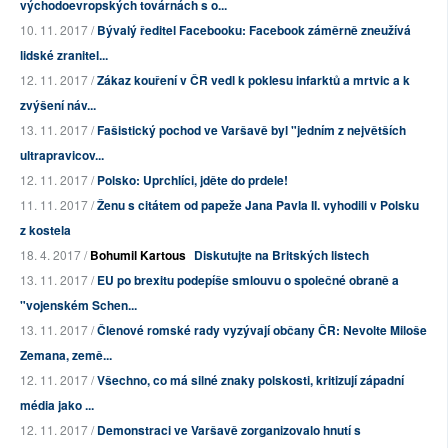
východoevropských továrnách s o...
10. 11. 2017 /
Bývalý ředitel Facebooku: Facebook záměrně zneužívá
lidské zranitel...
12. 11. 2017 /
Zákaz kouření v ČR vedl k poklesu infarktů a mrtvic a k
zvýšení náv...
13. 11. 2017 /
Fašistický pochod ve Varšavě byl "jedním z největších
ultrapravicov...
12. 11. 2017 /
Polsko: Uprchlíci, jděte do prdele!
11. 11. 2017 /
Ženu s citátem od papeže Jana Pavla II. vyhodili v Polsku
z kostela
18. 4. 2017 /
Bohumil Kartous
Diskutujte na Britských listech
13. 11. 2017 /
EU po brexitu podepíše smlouvu o společné obraně a
"vojenském Schen...
13. 11. 2017 /
Členové romské rady vyzývají občany ČR: Nevolte Miloše
Zemana, země...
12. 11. 2017 /
Všechno, co má silné znaky polskosti, kritizují západní
média jako ...
12. 11. 2017 /
Demonstraci ve Varšavě zorganizovalo hnutí s