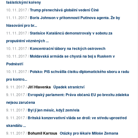
fašistickými kořeny
10. 11. 2017 /
Trump přenechává globální vedení Číně
11. 11. 2017 /
Boris Johnson v přítomnosti Putinova agenta. Že by
hlasování pro br...
11. 11. 2017 /
Statisíce Katalánců demonstrovaly v sobotu za
propuštění vězněných ...
10. 11. 2017 /
Koncentrační tábory na řeckých ostrovech
10. 11. 2017 /
Moldavská armáda se chystá na boj s Ruskem v
Podněstří
10. 11. 2017 /
Polsko: PiS schválila čistku diplomatického sboru a radu
pro kontro...
9. 11. 2017 /
Jiří Hlavenka
Úpadek stranictví
9. 11. 2017 /
Evropský parlament: Práva občanů EU po brexitu zdaleka
nejsou zaručena
9. 11. 2017 /
Byl jí jen měsíc, když zemřela
9. 11. 2017 /
Britská konzervativní vláda se drolí: ve středu uprostřed
skandálu ...
9. 11. 2017 /
Bohumil Kartous
Otázky pro lékaře Miloše Zemana