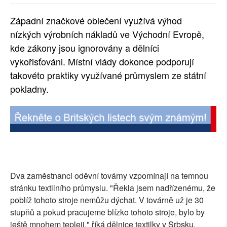
SOCIÁLNÍ SÍTĚ
Západní značkové oblečení využívá výhod
nízkých výrobních nákladů ve Východní Evropě,
RUBRIKY
kde zákony jsou ignorovány a dělníci
PLNÁ VERZE STRÁNEK
vykořisťováni. Místní vlády dokonce podporují
takovéto praktiky využívané průmyslem ze státní
pokladny.
Dva zaměstnanci oděvní továrny vzpomínají na temnou
stránku textilního průmyslu. "Řekla jsem nadřízenému, že
poblíž tohoto stroje nemůžu dýchat. V továrně už je 30
stupňů a pokud pracujeme blízko tohoto stroje, bylo by
ještě mnohem tepleji," říká dělnice textilky v Srbsku.