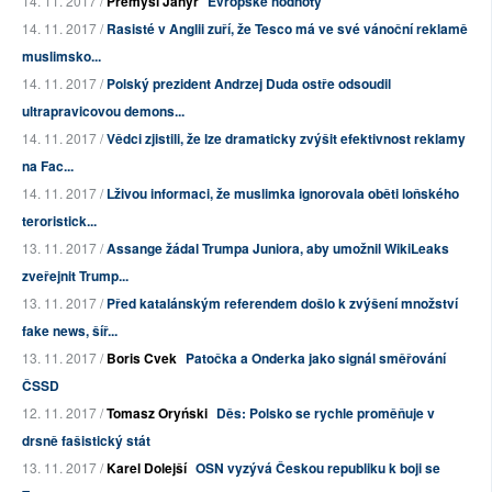
14. 11. 2017 /
Přemysl Janýr
Evropské hodnoty
14. 11. 2017 /
Rasisté v Anglii zuří, že Tesco má ve své vánoční reklamě
muslimsko...
14. 11. 2017 /
Polský prezident Andrzej Duda ostře odsoudil
ultrapravicovou demons...
14. 11. 2017 /
Vědci zjistili, že lze dramaticky zvýšit efektivnost reklamy
na Fac...
14. 11. 2017 /
Lživou informaci, že muslimka ignorovala oběti loňského
teroristick...
13. 11. 2017 /
Assange žádal Trumpa Juniora, aby umožnil WikiLeaks
zveřejnit Trump...
13. 11. 2017 /
Před katalánským referendem došlo k zvýšení množství
fake news, šíř...
13. 11. 2017 /
Boris Cvek
Patočka a Onderka jako signál směřování
ČSSD
12. 11. 2017 /
Tomasz Oryński
Děs: Polsko se rychle proměňuje v
drsně fašistický stát
13. 11. 2017 /
Karel Dolejší
OSN vyzývá Českou republiku k boji se