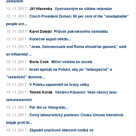
Zemanem
13. 11. 2017 /
Jiří Hlavenka
Vystrašeným se vládne nejsnáze
12. 11. 2017 /
Czech President Zeman: 90 per cent of the "unadaptable"
people are...
10. 11. 2017 /
Karel Dolejší
Přízrak pokrokového všeholidu
13. 11. 2017 /
Konečně aspoň někdo...
11. 11. 2017 /
"Jews, homosexuals and Roma should be gassed," said
an influential ...
10. 11. 2017 /
Boris Cvek
Mlčící většina se ozvala
13. 11. 2017 /
Izrael apeluje na Polsko, aby po "nebezpečné" a
"rasistické" demons...
13. 11. 2017 /
V Polsku zapomněli na hrůzy války
10. 11. 2017 /
Tomáš Korda
Václavu Klausovi: Vaše názory jsou
nekonsistentní
13. 11. 2017 /
Pár dní ve Visegrádu...
13. 11. 2017 /
Čelný labouristický poslanec Chuka Umuna intenzivně
bojuje proti br...
13. 11. 2017 /
Západní značkové oblečení vzniká ve