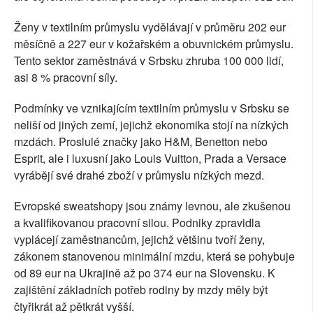
Ženy v textilním průmyslu vydělávají v průměru 202 eur
měsíčně a 227 eur v kožařském a obuvnickém průmyslu.
Tento sektor zaměstnává v Srbsku zhruba 100 000 lidí,
asi 8 % pracovní síly.
Podmínky ve vznikajícím textilním průmyslu v Srbsku se
neliší od jiných zemí, jejichž ekonomika stojí na nízkých
mzdách. Proslulé značky jako H&M, Benetton nebo
Esprit, ale i luxusní jako Louis Vuitton, Prada a Versace
vyrábějí své drahé zboží v průmyslu nízkých mezd.
Evropské sweatshopy jsou známy levnou, ale zkušenou
a kvalifikovanou pracovní silou. Podniky zpravidla
vyplácejí zaměstnancům, jejichž většinu tvoří ženy,
zákonem stanovenou minimální mzdu, která se pohybuje
od 89 eur na Ukrajině až po 374 eur na Slovensku. K
zajištění základních potřeb rodiny by mzdy měly být
čtyřikrát až pětkrát vyšší.