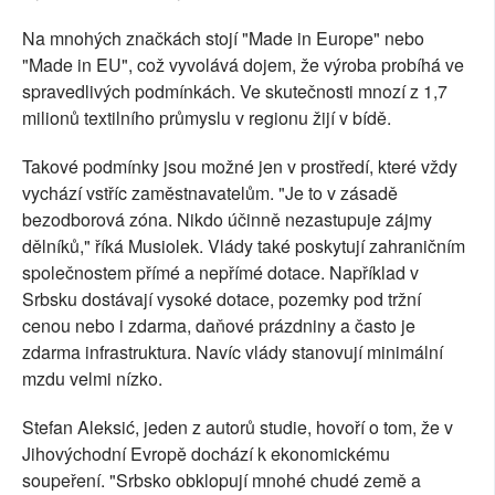
Na mnohých značkách stojí "Made in Europe" nebo
"Made in EU", což vyvolává dojem, že výroba probíhá ve
spravedlivých podmínkách. Ve skutečnosti mnozí z 1,7
milionů textilního průmyslu v regionu žijí v bídě.
Takové podmínky jsou možné jen v prostředí, které vždy
vychází vstříc zaměstnavatelům. "Je to v zásadě
bezodborová zóna. Nikdo účinně nezastupuje zájmy
dělníků," říká Musiolek. Vlády také poskytují zahraničním
společnostem přímé a nepřímé dotace. Například v
Srbsku dostávají vysoké dotace, pozemky pod tržní
cenou nebo i zdarma, daňové prázdniny a často je
zdarma infrastruktura. Navíc vlády stanovují minimální
mzdu velmi nízko.
Stefan Aleksić, jeden z autorů studie, hovoří o tom, že v
Jihovýchodní Evropě dochází k ekonomickému
soupeření. "Srbsko obklopují mnohé chudé země a