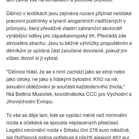
Dělníci v textilkách jsou zejména nuceni přijímat nelidské
pracovní podmínky a tyranii arogantních nadřízených v
průmyslu, který převážně vlastní zahraniční akcionáři
vyrábějící oděvy pro západoevropský trh. Převládá zde
atmosféra strachu: Jsou tu běžné výhrůžky propuštěním a
dělníkům je upírána část zaručené dovolené, pokud jim
vůbec dovolí si ji vybrat.
"Dělnice hlásí, že se s nimi zachází jako se stroji nebo
jako otroky, ne jako s lidskými bytostmi. Křičí na ně;
sexuální obtěžování je součástí každodenního života,"
říká Bettina Musiolek, koordinátorka CCC pro Východní a
Jihovýchodní Evropu.
To vše se děje tam, kde se vyplácí méně než minimální
mzda a očekává se spousta neplacených přesčasů.
Legální minimální mzda v Srbsku činí 278 euro měsíčně,
ale čtyřčlenná rodina potřebuje k přežití alespoň 652 eur.