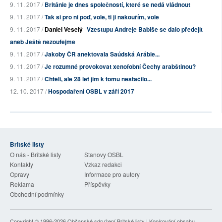
9. 11. 2017 /
Británie je dnes společností, které se nedá vládnout
9. 11. 2017 /
Tak si pro ni poď, vole, ti ji nakouřím, vole
9. 11. 2017 /
Daniel Veselý
Vzestupu Andreje Babiše se dalo předejít
aneb Ještě nezoufejme
9. 11. 2017 /
Jakoby ČR anektovala Saúdská Arábie...
9. 11. 2017 /
Je rozumné provokovat xenofobní Čechy arabštinou?
9. 11. 2017 /
Chtěli, ale 28 let jim k tomu nestačilo...
12. 10. 2017 /
Hospodaření OSBL v září 2017
Britské listy
O nás - Britské listy
Stanovy OSBL
Kontakty
Vzkaz redakci
Opravy
Informace pro autory
Reklama
Příspěvky
Obchodní podmínky
Copyright © 1996-2026
Občanské sdružení Britské listy
| Kopírování obsahu