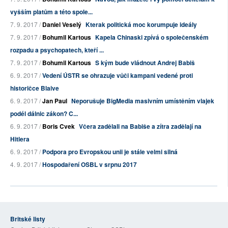
vyšším platům a této spole...
7. 9. 2017 /
Daniel Veselý
Kterak politická moc korumpuje ideály
7. 9. 2017 /
Bohumil Kartous
Kapela Chinaski zpívá o společenském
rozpadu a psychopatech, kteří ...
7. 9. 2017 /
Bohumil Kartous
S kým bude vládnout Andrej Babiš
6. 9. 2017 /
Vedení ÚSTR se ohrazuje vůči kampani vedené proti
historičce Blaive
6. 9. 2017 /
Jan Paul
Neporušuje BigMedia masivním umístěním vlajek
podél dálnic zákon? C...
6. 9. 2017 /
Boris Cvek
Včera zadělali na Babiše a zítra zadělají na
Hitlera
6. 9. 2017 /
Podpora pro Evropskou unii je stále velmi silná
4. 9. 2017 /
Hospodaření OSBL v srpnu 2017
Britské listy