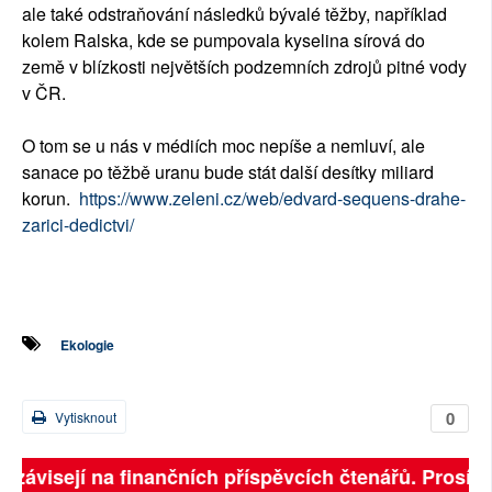
ale také odstraňování následků bývalé těžby, například
kolem Ralska, kde se pumpovala kyselina sírová do
země v blízkosti největších podzemních zdrojů pitné vody
v ČR.
O tom se u nás v médiích moc nepíše a nemluví, ale
sanace po těžbě uranu bude stát další desítky miliard
korun.
https://www.zeleni.cz/web/
edvard-sequens-drahe-
zarici-
dedictvi/
Ekologie
0
Vytisknout
ě závisejí na finančních příspěvcích čtenářů. Prosíme,