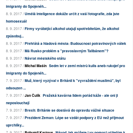
imigranty do Spojenéh...
8. 9. 2017 /
Umělá inteligence dokáže určit z vaší fotografie, zda jste
homosexuál
8. 9. 2017 /
Firmy vyrábějící alkohol utajují spotřebitelům, že alkohol
způsobuj...
8. 9. 2017 /
Přehřátá a hladová města: Budoucnost potravinových válek
8. 9. 2017 /
Má Rusko problém s "pravoslavným Talibánem"?
8. 9. 2017 /
Návrat městského státu
8. 9. 2017 /
Michal Mašín
Sedm let v zemi mistrů kulis aneb rukojeť pro
imigranty do Spojenéh...
7. 9. 2017 /
Muž, který vyzýval v Británii k "vyvraždění muslimů", byl
odsouzen ...
7. 9. 2017 /
Jan Čulík
Pražská kavárna lidem pořád káže - ale oni ji
neposlouchají
7. 9. 2017 /
Brexit: Británie se dostává do opravdu vážné situace
7. 9. 2017 /
Prezident Zeman: Lépe se vzdát podpory z EU než přijmout
uprchlíky...
7. 9. 2017 /
Bohumil Kartous
Návod, jak můžete i vy pomoci učitelům k