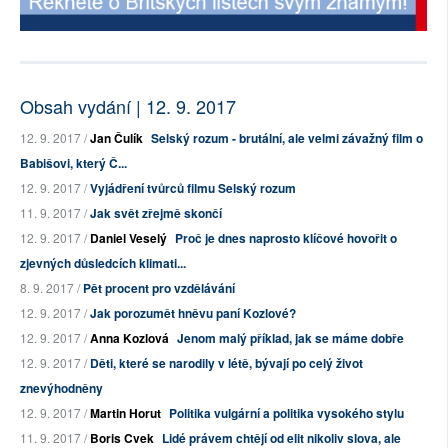
Obsah vydání | 12. 9. 2017
12. 9. 2017 /
Jan Čulík
Selský rozum - brutální, ale velmi závažný film o
Babišovi, který Č...
12. 9. 2017 /
Vyjádření tvůrců filmu Selský rozum
11. 9. 2017 /
Jak svět zřejmě skončí
12. 9. 2017 /
Daniel Veselý
Proč je dnes naprosto klíčové hovořit o
zjevných důsledcích klimati...
8. 9. 2017 /
Pět procent pro vzdělávání
12. 9. 2017 /
Jak porozumět hněvu paní Kozlové?
12. 9. 2017 /
Anna Kozlová
Jenom malý příklad, jak se máme dobře
12. 9. 2017 /
Děti, které se narodily v létě, bývají po celý život
znevýhodněny
12. 9. 2017 /
Martin Horut
Politika vulgární a politika vysokého stylu
11. 9. 2017 /
Boris Cvek
Lidé právem chtějí od elit nikoliv slova, ale