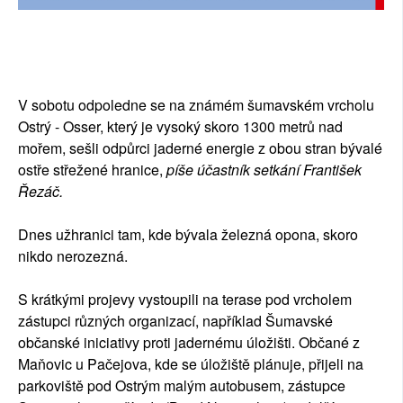
SOCIÁLNÍ SÍTĚ
RUBRIKY
V sobotu odpoledne se na známém šumavském vrcholu
PLNÁ VERZE STRÁNEK
Ostrý - Osser, který je vysoký skoro 1300 metrů nad
mořem, sešli odpůrci jaderné energie z obou stran bývalé
ostře střežené hranice,
píše účastník setkání František
Řezáč.
Dnes užhranici tam, kde bývala železná opona, skoro
nikdo nerozezná.
S krátkými projevy vystoupili na terase pod vrcholem
zástupci různých organizací, například Šumavské
občanské iniciativy proti jadernému úložišti. Občané z
Maňovic u Pačejova, kde se úložiště plánuje, přijeli na
parkoviště pod Ostrým malým autobusem, zástupce