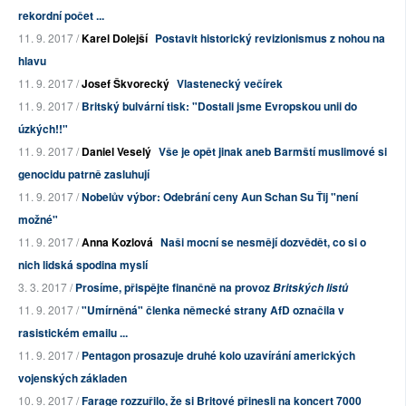
rekordní počet ...
11. 9. 2017 /
Karel Dolejší
Postavit historický revizionismus z nohou na
hlavu
11. 9. 2017 /
Josef Škvorecký
Vlastenecký večírek
11. 9. 2017 /
Britský bulvární tisk: "Dostali jsme Evropskou unii do
úzkých!!"
11. 9. 2017 /
Daniel Veselý
Vše je opět jinak aneb Barmští muslimové si
genocidu patrně zasluhují
11. 9. 2017 /
Nobelův výbor: Odebrání ceny Aun Schan Su Ťij "není
možné"
11. 9. 2017 /
Anna Kozlová
Naši mocní se nesmějí dozvědět, co si o
nich lidská spodina myslí
3. 3. 2017 /
Prosíme, přispějte finančně na provoz
Britských listů
11. 9. 2017 /
"Umírněná" členka německé strany AfD označila v
rasistickém emailu ...
11. 9. 2017 /
Pentagon prosazuje druhé kolo uzavírání amerických
vojenských základen
10. 9. 2017 /
Farage rozzuřilo, že si Britové přinesli na koncert 7000