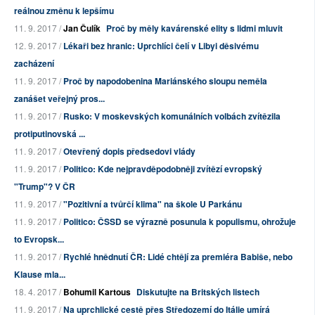
reálnou změnu k lepšímu
11. 9. 2017 /
Jan Čulík
Proč by měly kavárenské elity s lidmi mluvit
12. 9. 2017 /
Lékaři bez hranic: Uprchlíci čelí v Libyi děsivému
zacházení
11. 9. 2017 /
Proč by napodobenina Mariánského sloupu neměla
zanášet veřejný pros...
11. 9. 2017 /
Rusko: V moskevských komunálních volbách zvítězila
protiputinovská ...
11. 9. 2017 /
Otevřený dopis předsedovi vlády
11. 9. 2017 /
Politico: Kde nejpravděpodobněji zvítězí evropský
"Trump"? V ČR
11. 9. 2017 /
"Pozitivní a tvůrčí klima" na škole U Parkánu
11. 9. 2017 /
Politico: ČSSD se výrazně posunula k populismu, ohrožuje
to Evropsk...
11. 9. 2017 /
Rychlé hnědnutí ČR: Lidé chtějí za premiéra Babiše, nebo
Klause mla...
18. 4. 2017 /
Bohumil Kartous
Diskutujte na Britských listech
11. 9. 2017 /
Na uprchlické cestě přes Středozemí do Itálie umírá