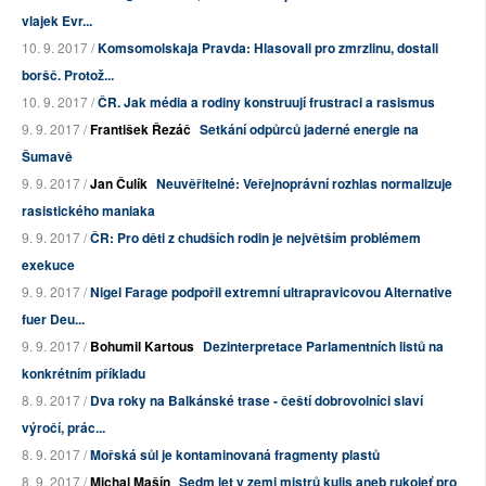
vlajek Evr...
10. 9. 2017 /
Komsomolskaja Pravda: Hlasovali pro zmrzlinu, dostali
boršč. Protož...
10. 9. 2017 /
ČR. Jak média a rodiny konstruují frustraci a rasismus
9. 9. 2017 /
František Řezáč
Setkání odpůrců jaderné energie na
Šumavě
9. 9. 2017 /
Jan Čulík
Neuvěřitelné: Veřejnoprávní rozhlas normalizuje
rasistického maniaka
9. 9. 2017 /
ČR: Pro děti z chudších rodin je největším problémem
exekuce
9. 9. 2017 /
Nigel Farage podpořil extremní ultrapravicovou Alternative
fuer Deu...
9. 9. 2017 /
Bohumil Kartous
Dezinterpretace Parlamentních listů na
konkrétním příkladu
8. 9. 2017 /
Dva roky na Balkánské trase - čeští dobrovolníci slaví
výročí, prác...
8. 9. 2017 /
Mořská sůl je kontaminovaná fragmenty plastů
8. 9. 2017 /
Michal Mašín
Sedm let v zemi mistrů kulis aneb rukojeť pro