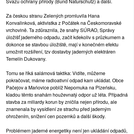
Svazu ochrany přírody (Bund Naturschutz) a další.
Za českou stranu Zelených promluvila Hana
Konvalinková, aktivistka z Počátek na Českomoravské
vrchovině. Ta zdůraznila, že snahy SÚRAO, Správy
úložišť jaderného odpadu, začít kdekoliv s průzkumem a
dokonce se stavbou úložiště, mají v konečném efektu
umožnit rozšíření, tzv dostavby jaderných elektráren
Temelín Dukovany.
Tomu se říká salámová taktika: Vidíte, můžeme
pokračovat, máme radioativní odpad kam ukládat. Obce
Pačejov a Mańovice poblíž Nepomuka na Plzeńsku,
kladou těmto snahám houževnatý odpor už léta. Případná
stavba za miliardy korun by zničila nejen přírodu, ale
znamenala by vysídlení ze strachu před jaderným
ohrožením, snížení cen pozemků a další škody.
Problémem jaderné energetiky není jen ukládání odpadů,