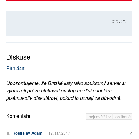
15243
Diskuse
Přihlásit
Upozorňujeme, že Britské listy jako soukromý server si
vyhrazují právo blokovat přístup na diskusní fóra
jakémukoliv diskutérovi, pokud to uznají za důvodné.
Komentáře
nejnovější
oblíbené
Rostislav Adam
12. zář. 2017
0