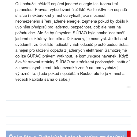
Oni bohužel někteří odpůrci jaderné energie tak trochu trpí
paranoiou. Pravda, vybudování úložiště Radioaktivních odpadů
si sice i některé kruhy mohou vyložit jako možnost
neomezeného šíření jaderné energie, zejména pokud by došlo k
uvolnění předpisů pro jadernou bezpečnost, což ale není na
pořadu dne. Ale že by úmyslem SÚRAO byla snaha 'dostavěť'
jaderné elektrárny Temelín a Dukovany, je nesmysl. Je třeba si
uvědomit, že úložiště radioaktivních odpadů prostě budou třeba,
a nejen pro uložení odpadů z jaderných elektráren.Samozřejmě
co lze SÚRAO právem vytknout, je komunikace navenek. Když
člověk srovná stránky SÚRAO se stránkami podobných institucí
ze severských zemí, tak severské země na tom vycházejí
výrazně líp. (Teda pokud nepočítám Rusko, ale to je v mnoha
věcech kapitola sama o sobě.)