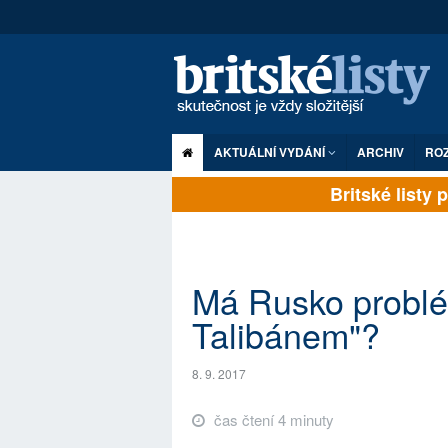
AKTUÁLNÍ VYDÁNÍ
ARCHIV
RO
Britské listy pl
Má Rusko problé
Talibánem"?
8. 9. 2017
čas čtení 4 minuty