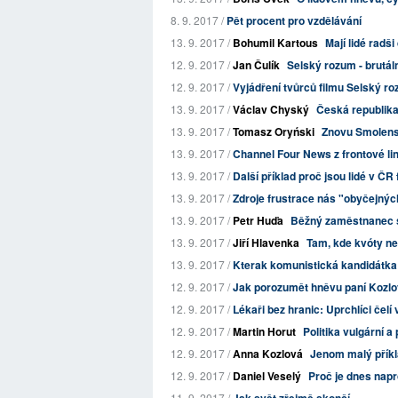
8. 9. 2017 /
Pět procent pro vzdělávání
13. 9. 2017 /
Bohumil Kartous
Mají lidé radš
12. 9. 2017 /
Jan Čulík
Selský rozum - brutáln
12. 9. 2017 /
Vyjádření tvůrců filmu Selský r
13. 9. 2017 /
Václav Chyský
Česká republika 
13. 9. 2017 /
Tomasz Oryński
Znovu Smolensk
13. 9. 2017 /
Channel Four News z frontové li
13. 9. 2017 /
Další příklad proč jsou lidé v ČR
13. 9. 2017 /
Zdroje frustrace nás "obyčejnýc
13. 9. 2017 /
Petr Huďa
Běžný zaměstnanec se
13. 9. 2017 /
Jiří Hlavenka
Tam, kde kvóty ne
13. 9. 2017 /
Kterak komunistická kandidátka s
12. 9. 2017 /
Jak porozumět hněvu paní Kozl
12. 9. 2017 /
Lékaři bez hranic: Uprchlíci čelí
12. 9. 2017 /
Martin Horut
Politika vulgární a
12. 9. 2017 /
Anna Kozlová
Jenom malý příkl
12. 9. 2017 /
Daniel Veselý
Proč je dnes napro
11. 9. 2017 /