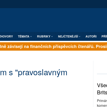
ZHOVORY
TÉMATA
RUBRIKY
NEJČTENĚJŠÍ
AUTOŘI
PŘÍ
ně závisejí na finančních příspěvcích čtenářů. Prosíme
m s "pravoslavným
Všec
Brit
Primár
komerc