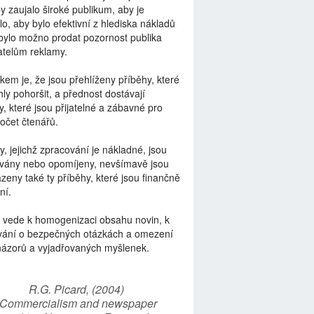
by zaujalo široké publikum, aby je
lo, aby bylo efektivní z hlediska nákladů
bylo možno prodat pozornost publika
telům reklamy.
kem je, že jsou přehlíženy příběhy, které
ly pohoršit, a přednost dostávají
y, které jsou přijatelné a zábavné pro
počet čtenářů.
y, jejichž zpracování je nákladné, jsou
vány nebo opomíjeny, nevšímavě jsou
zeny také ty příběhy, které jsou finančně
ní.
 vede k homogenizaci obsahu novin, k
vání o bezpečných otázkách a omezení
názorů a vyjadřovaných myšlenek.
R.G. Picard, (2004)
“Commercialism and newspaper