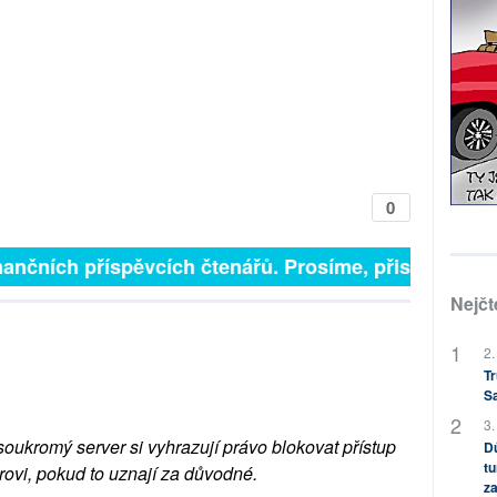
0
inančních příspěvcích čtenářů. Prosíme, přispějte. ➥
Nejčt
2.
Tr
S
3.
soukromý server si vyhrazují právo blokovat přístup
Dů
tu
rovi, pokud to uznají za důvodné.
za