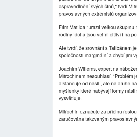
ospravedlnění svých činů," tvrdí Mit
pravoslavných extrémistů organizov
Film Matilda "urazil velkou skupinu 
rodiny idol a jsou velmi citliví i na
Ale tvrdí, že srovnání s Talibánem 
společnosti marginální a chybí jim vý
Joachim Willems, expert na nábožens
Mitrochinem nesouhlasí. "Problém je
distancuje od násilí, ale na druhé náb
myšlenky které nabývají formy násiln
vysvětluje.
Mitrochin označuje za příčinu rostou
zaručována takzvaným pravoslavným