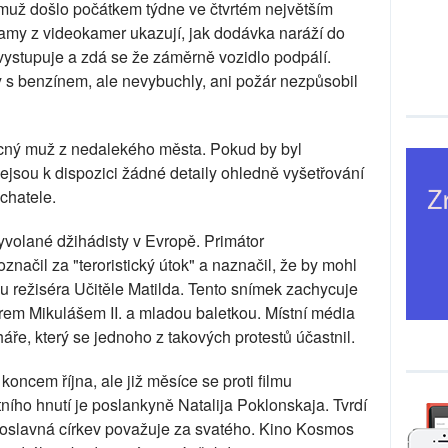
němuž došlo počátkem týdne ve čtvrtém největším
my z videokamer ukazují, jak dodávka naráží do
vystupuje a zdá se že záměrně vozidlo podpálí.
y s benzínem, ale nevybuchly, ani požár nezpůsobil
ný muž z nedalekého města. Pokud by byl
Nejsou k dispozici žádné detaily ohledně vyšetřování
chatele.
vyvolané džihádisty v Evropě. Primátor
načil za "teroristický útok" a naznačil, že by mohl
mu režiséra Učitěle Matilda. Tento snímek zachycuje
em Mikulášem II. a mladou baletkou. Místní média
ře, který se jednoho z takových protestů účastnil.
oncem října, ale již měsíce se proti filmu
stního hnutí je poslankyně Natalija Poklonskaja. Tvrdí
avoslavná církev považuje za svatého. Kino Kosmos