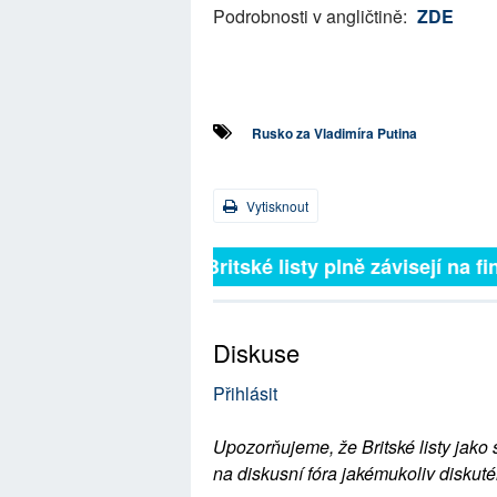
Podrobnosti v angličtině:
ZDE
Rusko za Vladimíra Putina
Vytisknout
Britské listy plně závisejí na f
Diskuse
Přihlásit
Upozorňujeme, že Britské listy jako 
na diskusní fóra jakémukoliv diskuté