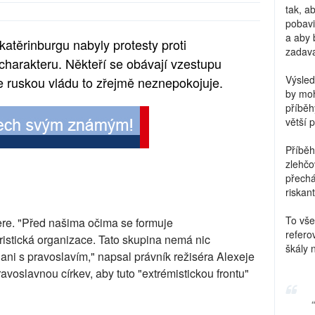
tak, a
pobavi
a aby 
atěrinburgu nabyly protesty proti
zadava
charakteru. Někteří se obávají vzestupu
Výsled
e ruskou vládu to zřejmě neznepokojuje.
by moh
příběh
větší 
Příběh
zlehčo
přechá
riskant
To vše
ere. "Před našima očima se formuje
refero
istická organizace. Tato skupina nemá nic
škály 
ani s pravoslavím," napsal právník režiséra Alexeje
ravoslavnou církev, aby tuto "extrémistickou frontu"