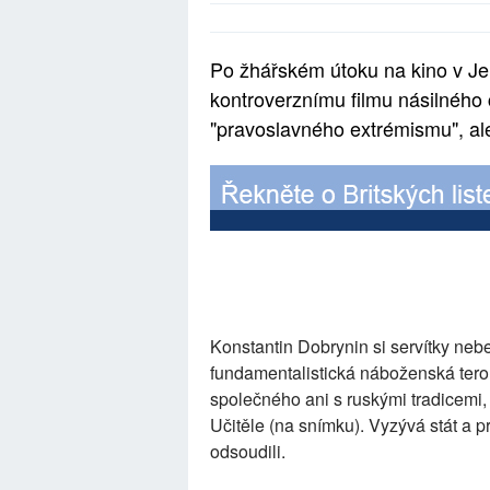
Po žhářském útoku na kino v Jek
kontroverznímu filmu násilného 
"pravoslavného extrémismu", al
Konstantin Dobrynin si servítky neb
fundamentalistická náboženská teror
společného ani s ruskými tradicemi, 
Učitěle (na snímku). Vyzývá stát a p
odsoudili.