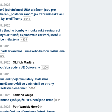
 8. 2026
vá jednání mezi USA a Íránem jsou pro
herán „poslední šancí“, jak zabránit eskalaci
lky, tvrdí Trump
6641
 8. 2026
ři výbuchu bomby v moskevské restauraci
hynuli tři lidé; explodovalo zařízení, které u
ebe měla žena
4339
 8. 2026
hada trvanlivosti římského betonu rozluštěna
290
 8. 2026
Oldřich Maděra
potřeba vody v JE Dukovany
4200
 8. 2026
uštěni Spojenými státy: Palestinští
eričané uvízli ve vlně násilí ze strany
zraelských osadníků
3896
 8. 2026
Fabiano Golgo
fantino zjišťuje, že FIFA není jeho firma
3828
 8. 2026
Petr Waniek Horváth
ausův útok na důstojnost. Výrok, který