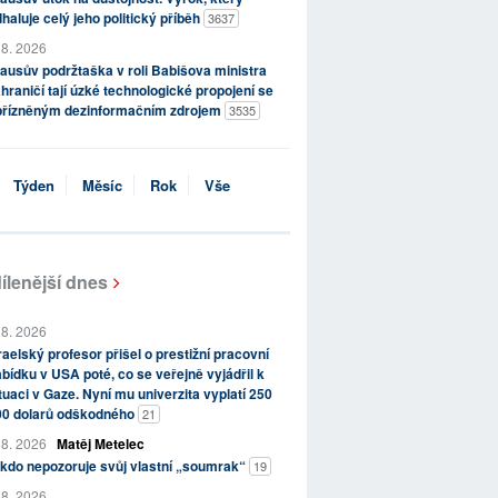
haluje celý jeho politický příběh
3637
 8. 2026
ausův podržtaška v roli Babišova ministra
hraničí tají úzké technologické propojení se
přízněným dezinformačním zdrojem
3535
Týden
Měsíc
Rok
Vše
ílenější dnes
 8. 2026
raelský profesor přišel o prestižní pracovní
bídku v USA poté, co se veřejně vyjádřil k
tuaci v Gaze. Nyní mu univerzita vyplatí 250
00 dolarů odškodného
21
 8. 2026
Matěj Metelec
kdo nepozoruje svůj vlastní „soumrak“
19
 8. 2026