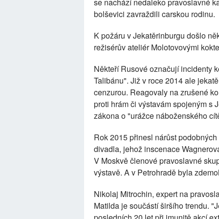
se nachází nedaleko pravoslavné ka
bolševici zavraždili carskou rodinu.
K požáru v Jekatěrinburgu došlo něk
režisérův ateliér Molotovovými kokte
Někteří Rusové označují incidenty k
Talibánu". Již v roce 2014 ale jekat
cenzurou. Reagovaly na zrušené ko
proti hrám či výstavám spojeným s J
zákona o "urážce náboženského cítě
Rok 2015 přinesl nárůst podobných in
divadla, jehož inscenace Wagnerova
V Moskvě členové pravoslavné skupi
výstavě. A v Petrohradě byla zdemo
Nikolaj Mitrochin, expert na pravosl
Matilda je součástí širšího trendu. 
posledních 20 let při imunitě akcí ex