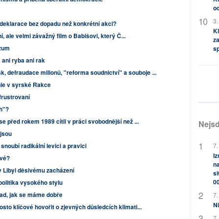
od
3.
i deklarace bez dopadu než konkrétní akci?
Kl
í, ale velmi závažný film o Babišovi, který Č...
za
ozum
s
ani ryba ani rak
, defraudace milionů, "reforma soudnictví" a souboje ...
nie v syrské Rakce
 frustrovaní
h"?
 před rokem 1989 cítil v práci svobodnější než ...
Nejsd
jsou
7.
noubí radikální levici a pravici
Iz
ové?
na
 v Libyi děsivému zacházení
si
0
 politika vysokého stylu
ad, jak se máme dobře
7.
Ni
sto klíčové hovořit o zjevných důsledcích klimati...
7.