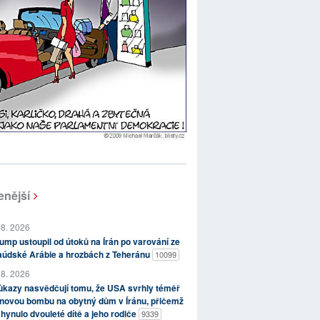
enější
 8. 2026
ump ustoupil od útoků na Írán po varování ze
aúdské Arábie a hrozbách z Teheránu
10099
 8. 2026
kazy nasvědčují tomu, že USA svrhly téměř
novou bombu na obytný dům v Íránu, přičemž
hynulo dvouleté dítě a jeho rodiče
9339