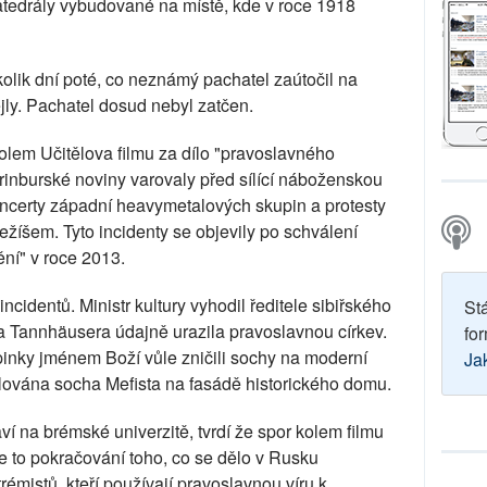
tedrály vybudované na místě, kde v roce 1918
olik dní poté, co neznámý pachatel zaútočil na
jly. Pachatel dosud nebyl zatčen.
olem Učitělova filmu za dílo "pravoslavného
ěrinburské noviny varovaly před sílící náboženskou
ncerty západní heavymetalových skupin a protesty
ežíšem. Tyto incidenty se objevily po schválení
ní" v roce 2013.
cidentů. Ministr kultury vyhodil ředitele sibiřského
St
 Tannhäusera údajně urazila pravoslavnou církev.
for
nky jménem Boží vůle zničili sochy na moderní
Ja
lována socha Mefista na fasádě historického domu.
aví na brémské univerzitě, tvrdí že spor kolem filmu
"Je to pokračování toho, co se dělo v Rusku
trémistů, kteří používají pravoslavnou víru k