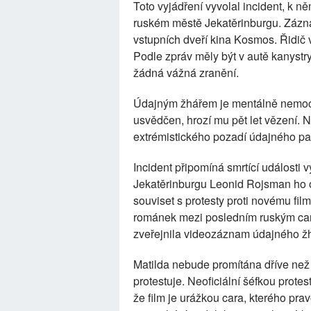
Toto vyjádření vyvolal incident, k 
ruském městě Jekatěrinburgu. Zázna
vstupních dveří kina Kosmos. Řidič 
Podle zpráv měly být v autě kanystr
žádná vážná zranění.
Údajným žhářem je mentálně nemoc
usvědčen, hrozí mu pět let vězení. 
extrémistického pozadí údajného pa
Incident připomíná smrtící události 
Jekatěrinburgu Leonid Rojsman ho oz
souviset s protesty proti novému fil
románek mezi posledním ruským car
zveřejnila videozáznam údajného žhá
Matilda nebude promítána dříve než k
protestuje. Neoficiální šéfkou prote
že film je urážkou cara, kterého pr