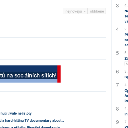
4.
No
nejnovější
oblíbené
Te
vá
2.
P
za
s
5.
Zá
4
3.
S
4.
Op
Am
i
4.
utí trvalé nejistoty
In
 a hard-hitting TV documentary about...
7.
Kl
nismu a přiběhu liberální demokracie