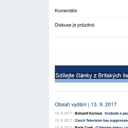
Komentáře
Diskuse je prázdná.
Obsah vydání | 13. 9. 2017
13. 9. 2017 /
Bohumil Kartous
Svoboda s pach
13. 9. 2017 /
Czech Television has suppressed
13. 9. 2017 /
Boris Cvek
O lidovém hněvu, cy