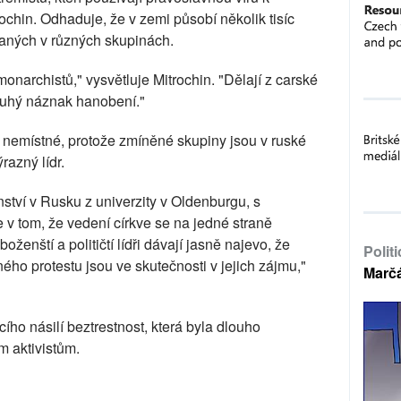
rochin. Odhaduje, že v zemi působí několik tisíc
aných v různých skupinách.
monarchistů," vysvětluje Mitrochin. "Dělají z carské
 pouhý náznak hanobení."
je nemístné, protože zmíněné skupiny jsou v ruské
razný lídr.
tví v Rusku z univerzity v Oldenburgu, s
 v tom, že vedení církve se na jedné straně
oženští a političtí lídři dávají jasně najevo, že
Polit
ého protestu jsou ve skutečnosti v jejich zájmu,"
Marč
cího násilí beztrestnost, která byla dlouho
 aktivistům.