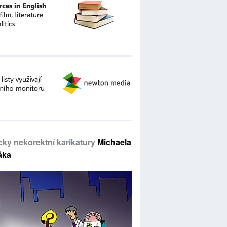
icky nekorektní karikatury
Michaela
áka