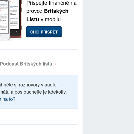
Přispějte finančně na
provoz
Britských
v mobilu.
Listů
CHCI PŘISPĚT
Podcast Britských listů
áhněte si rozhovory v audio
mátu a poslouchejte je kdekoliv.
k na to?