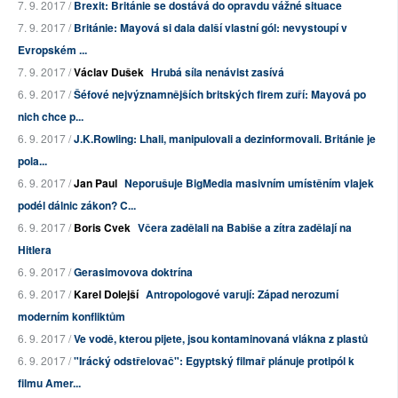
7. 9. 2017 /
Brexit: Británie se dostává do opravdu vážné situace
7. 9. 2017 /
Británie: Mayová si dala další vlastní gól: nevystoupí v
Evropském ...
7. 9. 2017 /
Václav Dušek
Hrubá síla nenávist zasívá
6. 9. 2017 /
Šéfové nejvýznamnějších britských firem zuří: Mayová po
nich chce p...
6. 9. 2017 /
J.K.Rowling: Lhali, manipulovali a dezinformovali. Británie je
pola...
6. 9. 2017 /
Jan Paul
Neporušuje BigMedia masivním umístěním vlajek
podél dálnic zákon? C...
6. 9. 2017 /
Boris Cvek
Včera zadělali na Babiše a zítra zadělají na
Hitlera
6. 9. 2017 /
Gerasimovova doktrína
6. 9. 2017 /
Karel Dolejší
Antropologové varují: Západ nerozumí
moderním konfliktům
6. 9. 2017 /
Ve vodě, kterou pijete, jsou kontaminovaná vlákna z plastů
6. 9. 2017 /
"Irácký odstřelovač": Egyptský filmař plánuje protipól k
filmu Amer...