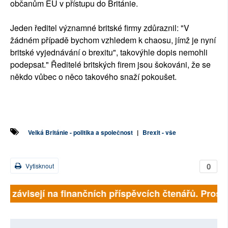
občanům EU v přístupu do Británie.
Jeden ředitel významné britské firmy zdůraznil: "V
žádném případě bychom vzhledem k chaosu, jímž je nyní
britské vyjednávání o brexitu", takovýhle dopis nemohli
podepsat." Ředitelé britských firem jsou šokováni, že se
někdo vůbec o něco takového snaží pokoušet.
Velká Británie - politika a společnost
|
Brexit - vše
0
Vytisknout
lně závisejí na finančních příspěvcích čtenářů. Prosím