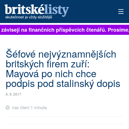
 závisejí na finančních příspěvcích čtenářů. Prosíme, 
PŘIHLÁSIT
AKTUÁLNÍ VYDÁNÍ
Šéfové nejvýznamnějších
ARCHIV
britských firem zuří:
Mayová po nich chce
ROZHOVORY
podpis pod stalinský dopis
TÉMATA
6. 9. 2017
NEJČTENĚJŠÍ ZA 7 DNÍ
čas čtení 1 minuta
AUTOŘI
PŘÍSPĚVKY NA PROVOZ