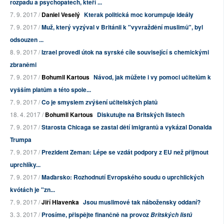
rozpadu a psychopatech, kteří ...
7. 9. 2017 /
Daniel Veselý
Kterak politická moc korumpuje ideály
7. 9. 2017 /
Muž, který vyzýval v Británii k "vyvraždění muslimů", byl
odsouzen ...
8. 9. 2017 /
Izrael provedl útok na syrské cíle související s chemickými
zbraněmi
7. 9. 2017 /
Bohumil Kartous
Návod, jak můžete i vy pomoci učitelům k
vyšším platům a této spole...
7. 9. 2017 /
Co je smyslem zvýšení učitelských platů
18. 4. 2017 /
Bohumil Kartous
Diskutujte na Britských listech
7. 9. 2017 /
Starosta Chicaga se zastal dětí imigrantů a vykázal Donalda
Trumpa
7. 9. 2017 /
Prezident Zeman: Lépe se vzdát podpory z EU než přijmout
uprchlíky...
7. 9. 2017 /
Maďarsko: Rozhodnutí Evropského soudu o uprchlických
kvótách je "zn...
7. 9. 2017 /
Jiří Hlavenka
Jsou muslimové tak nábožensky oddaní?
3. 3. 2017 /
Prosíme, přispějte finančně na provoz
Britských listů