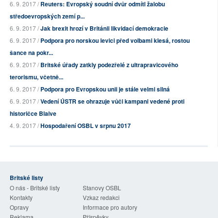
6. 9. 2017 /
Reuters: Evropský soudní dvůr odmítl žalobu
středoevropských zemí p...
6. 9. 2017 /
Jak brexit hrozí v Británii likvidací demokracie
6. 9. 2017 /
Podpora pro norskou levici před volbami klesá, rostou
šance na pokr...
6. 9. 2017 /
Britské úřady zatkly podezřelé z ultrapravicového
terorismu, včetně...
6. 9. 2017 /
Podpora pro Evropskou unii je stále velmi silná
6. 9. 2017 /
Vedení ÚSTR se ohrazuje vůči kampani vedené proti
historičce Blaive
4. 9. 2017 /
Hospodaření OSBL v srpnu 2017
Britské listy
O nás - Britské listy
Stanovy OSBL
Kontakty
Vzkaz redakci
Opravy
Informace pro autory
Reklama
Příspěvky