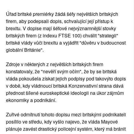
Úřad britské premiérky žádá šéfy největších britských
firem, aby podepsali dopis, schvalující její přístup k
brexitu. V dopise mají šéfové nejvýznamnější stovky
britských firem (z indexu FTSE 100) chválit "strategii"
britské vlády vůči brexitu a vyjádřit "důvěru v budoucnost
globální Británie".
Zdroje v některých z největších britských firem
konstatovaly, že "nevěří svým očím", že by se britská
vláda pokoušela získat jejich podpisy pod takovýto dopis
v době, kdy vládnoucí britská Konzervativní strana dává
přednost šílené euroskeptické ideologii na úkor zájmům
ekonomiky a podnikání.
Zuřivé odmítnutí tohoto dopisu mezi britskými podnikateli
posílilo ve středu, kdy vyšlo najevo, že vláda Mayové
plánuje zavést drastický policejní systém, který má bránit