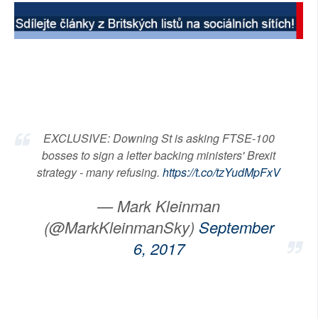
SOCIÁLNÍ SÍTĚ
RUBRIKY
PLNÁ VERZE STRÁNEK
EXCLUSIVE: Downing St is asking FTSE-100
bosses to sign a letter backing ministers' Brexit
strategy - many refusing.
https://t.co/tzYudMpFxV
— Mark Kleinman
(@MarkKleinmanSky)
September
6, 2017