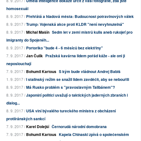
8. 9. 2017 /
Umělá inteligence dokáže určit z vaší fotografie, zda jste
homosexuál
8. 9. 2017 /
Přehřátá a hladová města: Budoucnost potravinových válek
8. 9. 2017 /
Trump: Vojenská akce proti KLDR "není nevyhnutelná"
8. 9. 2017 /
Michal Mašín
Sedm let v zemi mistrů kulis aneb rukojeť pro
imigranty do Spojenéh...
8. 9. 2017 /
Portoriko "bude 4 - 6 měsíců bez elektřiny"
7. 9. 2017 /
Jan Čulík
Pražská kavárna lidem pořád káže - ale oni ji
neposlouchají
7. 9. 2017 /
Bohumil Kartous
S kým bude vládnout Andrej Babiš
1. 9. 2017 /
I stalinský režim se snažil lidem zavděčit, aby se nebouřili
8. 9. 2017 /
Má Rusko problém s "pravoslavným Talibánem"?
8. 9. 2017 /
Japonští politici uvažují o taktických jaderných zbraních i
dialog...
8. 9. 2017 /
USA viní bývalého tureckého ministra z obcházení
protiíránských sankcí
7. 9. 2017 /
Karel Dolejší
Černorudá národní domobrana
7. 9. 2017 /
Bohumil Kartous
Kapela Chinaski zpívá o společenském