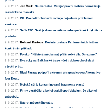
proti br...
9. 9. 2017 /
Jan Čulík
Neuvěřitelné: Veřejnoprávní rozhlas normalizuje
rasistického maniaka
9. 9. 2017 /
ČR: Pro děti z chudších rodin je největším problémem
exekuce
9. 9. 2017 /
Šéf NATO: Svět je dnes ve větším nebezpečí než kdykoliv za
poslední...
9. 9. 2017 /
Bohumil Kartous
Dezinterpretace Parlamentních listů na
konkrétním příkladu
8. 9. 2017 /
Polsko: "Některá média mají příliš velký vliv. Omezíme."
8. 9. 2017 /
Dva roky na Balkánské trase - čeští dobrovolníci slaví
výročí, prác...
9. 9. 2017 /
Nigel Farage podpořil extremní ultrapravicovou Alternative
fuer Deu...
8. 9. 2017 /
Mořská sůl je kontaminovaná fragmenty plastů
8. 9. 2017 /
Firmy vyrábějící alkohol utajují spotřebitelům, že alkohol
způsobuj...
8. 9. 2017 /
Návrat městského státu