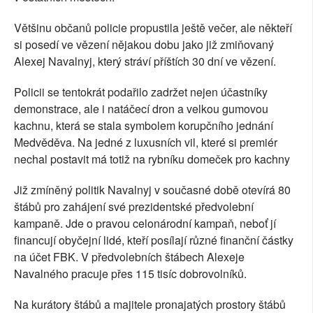
Většinu občanů policie propustila ještě večer, ale někteří
si posedí ve vězení nějakou dobu jako již zmiňovaný
Alexej Navalnyj, který stráví příštích 30 dní ve vězení.
Policii se tentokrát podařilo zadržet nejen účastníky
demonstrace, ale i natáčecí dron a velkou gumovou
kachnu, která se stala symbolem korupčního jednání
Medvěděva. Na jedné z luxusních vil, které si premiér
nechal postavit má totiž na rybníku domeček pro kachny
Již zmíněný politik Navalnyj v současné době otevírá 80
štábů pro zahájení své prezidentské předvolební
kampaně. Jde o pravou celonárodní kampaň, neboť jí
financují obyčejní lidé, kteří posílají různé finanční částky
na účet FBK. V předvolebních štábech Alexeje
Navalného pracuje přes 115 tisíc dobrovolníků.
Na kurátory štábů a majitele pronajatých prostory štábů