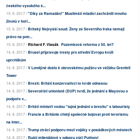
českého vysokého š...
15. 6. 2017 /
"Díky za Ramadán!" Muslimští mladíci zachránili mnoho
životů v hoří...
15. 6. 2017 /
Britský Nejvyšší soud: Ženy ze Severního Irska nemají
právo na potr...
15. 6. 2017 /
Richard F. Vlasák
Pozemková reforma z 50. let?
14. 6. 2017 /
Brusel připravuje tresty pro střední Evropu kvůli
uprchlíkům
14. 6. 2017 /
V Londýně došlo k obrovskému požáru ve věžáku Grenfell
Tower
14. 6. 2017 /
Brexit: Britští konzervativci to tvrdě odnesou
14. 6. 2017 /
Severoirští unionisté (DUP) tvrdí, že jednání s Mayovou o
podpoře v...
14. 6. 2017 /
Britští ministři vedou "tajná jednání o brexitu" s labouristy
14. 6. 2017 /
Francie a Británie chtějí společně bojovat proti terorismu
na inter...
14. 6. 2017 /
Trump ztrácí podporu mezi vojáky v posádkových městech
14. 6. 2017 /
Ruští mileniálové v odporu vůči Putinovi