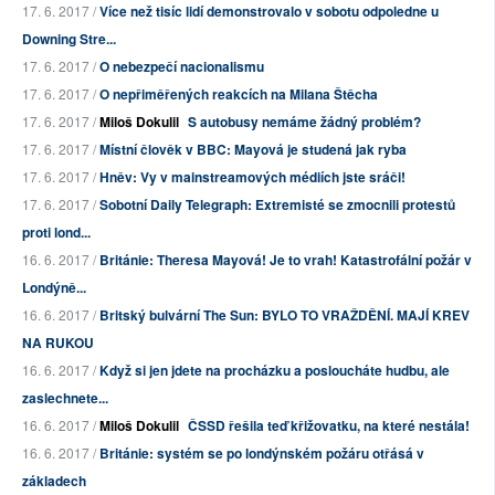
17. 6. 2017 /
Více než tisíc lidí demonstrovalo v sobotu odpoledne u
Downing Stre...
17. 6. 2017 /
O nebezpečí nacionalismu
17. 6. 2017 /
O nepřiměřených reakcích na Milana Štěcha
17. 6. 2017 /
Miloš Dokulil
S autobusy nemáme žádný problém?
17. 6. 2017 /
Místní člověk v BBC: Mayová je studená jak ryba
17. 6. 2017 /
Hněv: Vy v mainstreamových médiích jste sráči!
17. 6. 2017 /
Sobotní Daily Telegraph: Extremisté se zmocnili protestů
proti lond...
16. 6. 2017 /
Británie: Theresa Mayová! Je to vrah! Katastrofální požár v
Londýně...
16. 6. 2017 /
Britský bulvární The Sun: BYLO TO VRAŽDĚNÍ. MAJÍ KREV
NA RUKOU
16. 6. 2017 /
Když si jen jdete na procházku a posloucháte hudbu, ale
zaslechnete...
16. 6. 2017 /
Miloš Dokulil
ČSSD řešila teď křižovatku, na které nestála!
16. 6. 2017 /
Británie: systém se po londýnském požáru otřásá v
základech