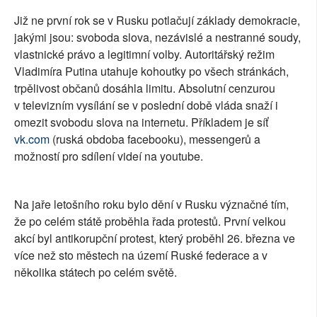
SOCIÁLNÍ SÍTĚ
Již ne první rok se v Rusku potlačují základy demokracie,
jakými jsou: svoboda slova, nezávislé a nestranné soudy,
RUBRIKY
vlastnické právo a legitimní volby. Autoritářský režim
Vladimíra Putina utahuje kohoutky po všech stránkách,
PLNÁ VERZE STRÁNEK
trpělivost občanů dosáhla limitu. Absolutní cenzurou
v televizním vysílání se v poslední době vláda snaží i
omezit svobodu slova na internetu. Příkladem je síť
vk.com
(ruská obdoba facebooku), messengerů a
možností pro sdílení videí na youtube.
Na jaře letošního roku bylo dění v Rusku význačné tím,
že po celém státě proběhla řada protestů. První velkou
akcí byl antikorupční protest, který proběhl 26. března ve
více než sto městech na území Ruské federace a v
několika státech po celém světě.