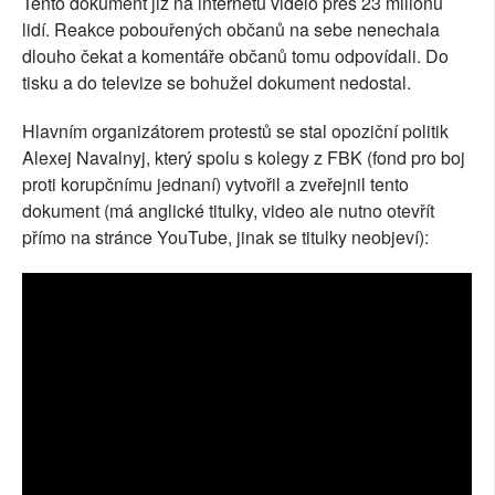
Tento dokument již na internetu vidělo přes 23 milionů
lidí. Reakce pobouřených občanů na sebe nenechala
dlouho čekat a komentáře občanů tomu odpovídali. Do
tisku a do televize se bohužel dokument nedostal.
Hlavním organizátorem protestů se stal opoziční politik
Alexej Navalnyj, který spolu s kolegy z FBK (fond pro boj
proti korupčnímu jednaní) vytvořil a zveřejnil tento
dokument (má anglické titulky, video ale nutno otevřít
přímo na stránce YouTube, jinak se titulky neobjeví):