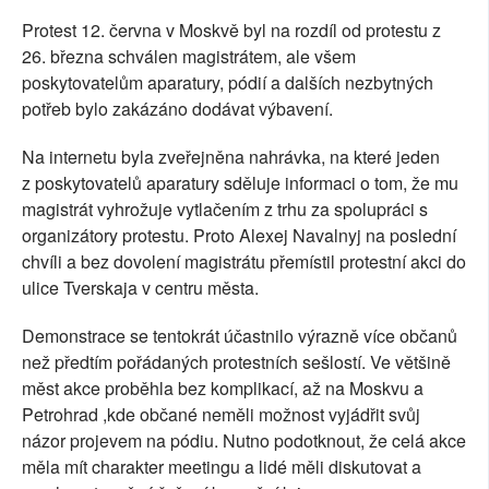
Protest 12. června v Moskvě byl na rozdíl od protestu z
26. března schválen magistrátem, ale všem
poskytovatelům aparatury, pódií a dalších nezbytných
potřeb bylo zakázáno dodávat výbavení.
Na internetu byla zveřejněna nahrávka, na které jeden
z poskytovatelů aparatury sděluje informaci o tom, že mu
magistrát vyhrožuje vytlačením z trhu za spolupráci s
organizátory protestu. Proto Alexej Navalnyj na poslední
chvíli a bez dovolení magistrátu přemístil protestní akci do
ulice Tverskaja v centru města.
Demonstrace se tentokrát účastnilo výrazně více občanů
než předtím pořádaných protestních sešlostí. Ve většině
měst akce proběhla bez komplikací, až na Moskvu a
Petrohrad ,kde občané neměli možnost vyjádřit svůj
názor projevem na pódiu. Nutno podotknout, že celá akce
měla mít charakter meetingu a lidé měli diskutovat a