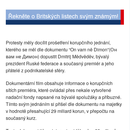
Protesty měly docílit prošetření korupčního jednání,
kterého se měl dle dokumentu “On vam ně Dimon”(Он
вам не Димон) dopustit Dmitrij Mědvěděv, bývalý
prezident Ruské federace a současný premiér a jeho
přátelé z podnikatelské sféry.
Dokumentární film obsahuje informace o korupčních
sítích premiéra, které ovládal přes nekale vytvořené
nadační fondy napsané na bývalé spolužáky a příbuzné.
Tímto svým jednáním si přišel dle dokumentu na majetky
v hodnotě přesahující 29 miliard korun, v přepočtu na
současný kurz.