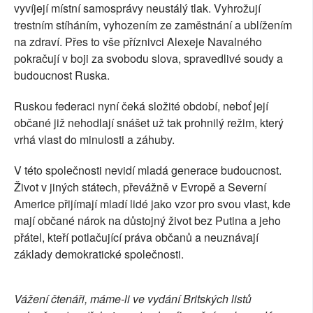
vyvíjejí místní samosprávy neustálý tlak. Vyhrožují
trestním stíháním, vyhozením ze zaměstnání a ublížením
na zdraví. Přes to vše příznivci Alexeje Navalného
pokračují v boji za svobodu slova, spravedlivé soudy a
budoucnost Ruska.
Ruskou federaci nyní čeká složité období, neboť její
občané již nehodlají snášet už tak prohnilý režim, který
vrhá vlast do minulosti a záhuby.
V této společnosti nevidí mladá generace budoucnost.
Život v jiných státech, převážně v Evropě a Severní
Americe přijímají mladí lidé jako vzor pro svou vlast, kde
mají občané nárok na důstojný život bez Putina a jeho
přátel, kteří potlačující práva občanů a neuznávají
základy demokratické společnosti.
Vážení čtenáři,
máme-li ve vydání Britských listů