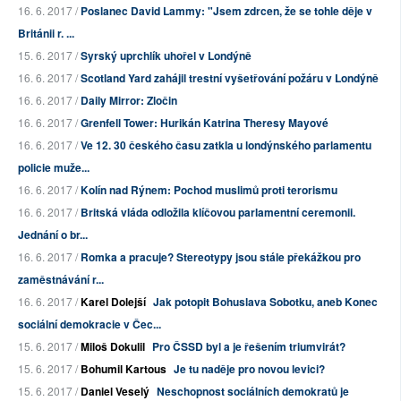
16. 6. 2017 /
Poslanec David Lammy: "Jsem zdrcen, že se tohle děje v
Británii r. ...
15. 6. 2017 /
Syrský uprchlík uhořel v Londýně
16. 6. 2017 /
Scotland Yard zahájil trestní vyšetřování požáru v Londýně
16. 6. 2017 /
Daily Mirror: Zločin
16. 6. 2017 /
Grenfell Tower: Hurikán Katrina Theresy Mayové
16. 6. 2017 /
Ve 12. 30 českého času zatkla u londýnského parlamentu
policie muže...
16. 6. 2017 /
Kolín nad Rýnem: Pochod muslimů proti terorismu
16. 6. 2017 /
Britská vláda odložila klíčovou parlamentní ceremonii.
Jednání o br...
16. 6. 2017 /
Romka a pracuje? Stereotypy jsou stále překážkou pro
zaměstnávání r...
16. 6. 2017 /
Karel Dolejší
Jak potopit Bohuslava Sobotku, aneb Konec
sociální demokracie v Čec...
15. 6. 2017 /
Miloš Dokulil
Pro ČSSD byl a je řešením triumvirát?
15. 6. 2017 /
Bohumil Kartous
Je tu naděje pro novou levici?
15. 6. 2017 /
Daniel Veselý
Neschopnost sociálních demokratů je