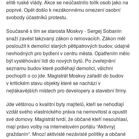
elitě ruské vlády. Akce se neúčastnilo tolik osob jako na
poprvé. Opět došlo k nezákonnému omezení osobní
svobody účastníků protestu.
Současně s tím se starosta Moskvy - Sergej Sobanin
snaží zavést takzvaný zákon o reinovacích. Zákon měl
posloužit k demolici starých pětipatrových budov, údajně
nevhodných pro bydlení v centru města. Opatřením mělo
být vystěhování lidi do nových bytů. Po zveřejnění
seznamu budov které podléhají demolici, všichni
pochopili o co jde. Magistrát Moskvy zařadil do budov
v kritickém stavu objekty které se nachází v
nejlákavějších místech pro developery a stavební firmy.
Jde většinou o kvalitní byty majitelů, kteří se nehodlají
vzdát svého vlastnického práva na nemovitost a opustit
své domovy. Magistrát tvrdí, že občané kteří nesouhlasí,
mají právo volby na internetovém portálu “Aktivnyj
graždanin”. Mnozí aktivisté nezávislé politiky a občané