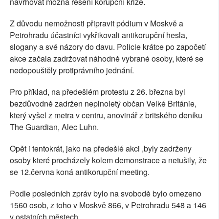
navrhovat možná řešení korupční krize.
Z důvodu nemožnosti připravit pódium v Moskvě a
Petrohradu účastníci vykřikovali antikorupční hesla,
slogany a své názory do davu. Policie krátce po započetí
akce začala zadržovat náhodně vybrané osoby, které se
nedopouštěly protiprávního jednání.
Pro příklad, na předešlém protestu z 26. března byl
bezdůvodně zadržen neplnoletý občan Velké Británie,
který vyšel z metra v centru, anovinář z britského deníku
The Guardian, Alec Luhn.
Opět i tentokrát, jako na předešlé akci ,byly zadrženy
osoby které procházely kolem demonstrace a netušily, že
se 12.června koná antikorupční meeting.
Podle posledních zpráv bylo na svobodě bylo omezeno
1560 osob, z toho v Moskvě 866, v Petrohradu 548 a 146
v ostatních městech.