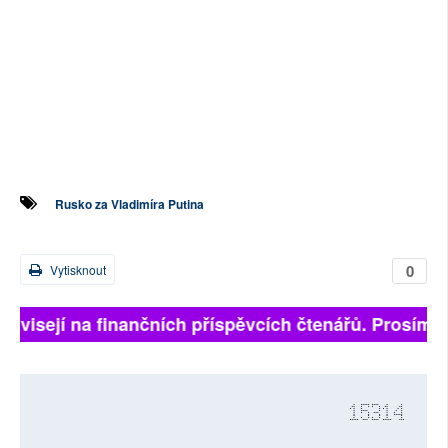
Rusko za Vladimíra Putina
0
Vytisknout
ávisejí na finančních příspěvcích čtenářů. Prosíme, p
15314