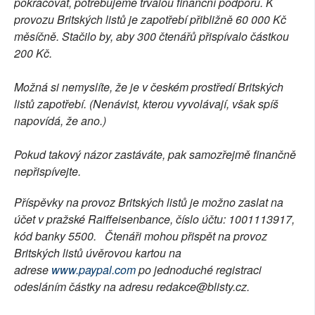
pokračovat, potřebujeme trvalou finanční podporu. K
provozu Britských listů je zapotřebí přibližně 60 000 Kč
měsíčně. Stačilo by, aby 300 čtenářů přispívalo částkou
200 Kč.
Možná si nemyslíte, že je v českém prostředí Britských
listů zapotřebí. (Nenávist, kterou vyvolávají, však spíš
napovídá, že ano.)
Pokud takový názor zastáváte, pak samozřejmě finančně
nepřispívejte.
Příspěvky na provoz Britských listů je možno zaslat na
účet v pražské Raiffeisenbance, číslo účtu: 1001113917,
kód banky 5500. Čtenáři mohou přispět na provoz
Britských listů úvěrovou kartou na
adrese
www.paypal.com
po jednoduché registraci
odesláním částky na adresu redakce@blisty.cz.