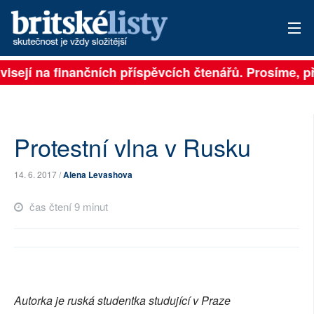
isejí na finančních příspěvcích čtenářů. Prosíme, přis
PŘIHLÁSIT
AKTUÁLNÍ VYDÁNÍ
ARCHIV
Protestní vlna v Rusku
ROZHOVORY
14. 6. 2017 /
Alena Levashova
TÉMATA
čas čtení 9 minut
NEJČTENĚJŠÍ ZA 7 DNÍ
AUTOŘI
PŘÍSPĚVKY NA PROVOZ
Autorka je ruská studentka studující v Praze