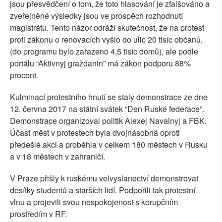
jsou přesvědčení o tom, že toto hlasování je zfalšováno a
zveřejněné výsledky jsou ve prospěch rozhodnutí
magistrátu. Tento názor odráží skutečnost, že na protest
proti zákonu o renovacích vyšlo do ulic 20 tisíc občanů,
(do programu bylo zařazeno 4,5 tisíc domů), ale podle
portálu “Aktivnyj graždanin” má zákon podporu 88%
procent.
Kulminací protestního hnutí se staly demonstrace ze dne
12. června 2017 na státní svátek “Den Ruské federace”.
Demonstrace organizoval politik Alexej Navalnyj a FBK.
Účast měst v protestech byla dvojnásobná oproti
předešlé akci a proběhla v celkem 180 městech v Rusku
a v 18 městech v zahraničí.
V Praze přišly k ruskému velvyslanectví demonstrovat
desítky studentů a starších lidí. Podpořili tak protestní
vlnu a projevili svou nespokojenost s korupčním
prostředím v RF.