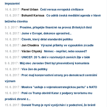
impozantní
16. 6. 2017 /
Pavel Urban
Češi versus evropská civilizace
15. 6. 2017 /
Bohumil Kartous
Co udělá česká mediální agenda v hlavě
běžného člověka
3. 3. 2017 /
Prosíme, přispějte finančně na provoz
Britských listů
16. 6. 2017 /
Jsme v Evropě, dokonce uprostřed...
16. 6. 2017 /
Člověk, který dělal standardní politiku
16. 6. 2017 /
Jan Choděra
Výrazné příběhy ve vypouklém zrcadle
16. 6. 2017 /
Václav Chyský
Němec - nepřítel, nebo soused?
16. 6. 2017 /
UNICEF: 20 % dětí v rozvinutých zemích žije v bídě
9. 6. 2017 /
Můj otec Jaroslav Dietl byl přesvědčený komunista
16. 6. 2017 /
Více žen do politiky
16. 6. 2017 /
Proč mají konzervativní strany pro demokracii centrální
význam
16. 6. 2017 /
Moskva "usiluje o vojenskostrategickou paritu" s NATO
16. 6. 2017 /
Poté co Trump obvinil Katar z podpory terorismu mu
prodává zbraně z...
15. 6. 2017 /
Donald Trump je nyní vyslýchán i z podezření, že bránil