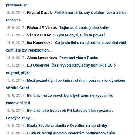
průchodu sp...
15. 6. 2017 /
Kryštof Kozák
Politika narcistů, sny o zlatém věku a jak z
toho ven
15. 6. 2017 /
Richard F. Vlasák
Bojím se čtenáře jedné knihy
15. 6. 2017 /
Václav Dušek
S kým tě chytí, s tím tě pověsí
14. 6. 2017 /
Ida Kostelecká
Co je shnilého na národním souznění vůči
odmítání tzv. relokačních ...
14. 6. 2017 /
Alena Levashova
Protestní vlna v Rusku
15. 6. 2017 /
EU Observer: Češi vyvolali zbytečný konflikt s EU o
migraci, přijdo...
15. 6. 2017 /
Mezi pozůstalými po katastrofálním požáru v londýnském
věžáků Grenf...
15. 6. 2017 /
Británie má ze všech bohatých zemí nejvyšší míru
hladovění dětí
15. 6. 2017 /
Británie jako třetí svět: Při katastrofálním požáru v
Londýně zahy...
15. 6. 2017 /
Beata Szydlo zaútočila v Osvětimi na uprchlíky
15. 6. 2017 /
Studenti varují před dlouhodobým podfinancováním