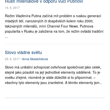
Ruští mileniálové v odporu vůči Putinovi
14. 6. 2017
Režim Vladimíra Putina začíná mít problém s ruskou generací
mladých lidí, narozených či dospěvších kolem roku 2000,
takzvaných mileniálů, míní Channel Four News. Putinova
popularita v Rusku je založena na tom, že režim ovládá tradiční
...
Slovo vládne světu
29. 6. 2017 /
Anna Skladchiková
Slovo má unikátní schopnost ovlivňovat společnost jako celek,
stejně jako působit na její jednotlivé elementy odděleně. To je
vcelku zřejmé, nicméně je stále důležité si to připomínat. –
všechny tyto elementy jsou zranitelné. A těmito elementy jsm...