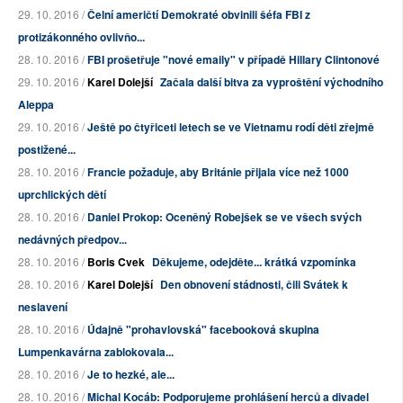
29. 10. 2016 /
Čelní američtí Demokraté obvinili šéfa FBI z
protizákonného ovlivňo...
28. 10. 2016 /
FBI prošetřuje "nové emaily" v případě Hillary Clintonové
29. 10. 2016 /
Karel Dolejší
Začala další bitva za vyproštění východního
Aleppa
29. 10. 2016 /
Ještě po čtyřiceti letech se ve Vietnamu rodí děti zřejmě
postižené...
28. 10. 2016 /
Francie požaduje, aby Británie přijala více než 1000
uprchlických dětí
28. 10. 2016 /
Daniel Prokop: Oceněný Robejšek se ve všech svých
nedávných předpov...
28. 10. 2016 /
Boris Cvek
Děkujeme, odejděte... krátká vzpomínka
28. 10. 2016 /
Karel Dolejší
Den obnovení stádnosti, čili Svátek k
neslavení
28. 10. 2016 /
Údajně "prohavlovská" facebooková skupina
Lumpenkavárna zablokovala...
28. 10. 2016 /
Je to hezké, ale...
28. 10. 2016 /
Michal Kocáb: Podporujeme prohlášení herců a divadel