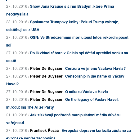
27. 10. 2016 /
Show Jana Krause s Jiřím Bradym, které Prima
neodvysílala
28. 10. 2016 /
Spoluautor Trumpovy knihy: Pokud Trump vyhraje,
odstěhuji se z USA
27. 10. 2016 /
OSN: Ve Středozemním moři utonul letos rekordní počet
lidí
27. 10. 2016 /
Po likvidaci tábora v Calais spí dětští uprchlíci venku na
cestě
27. 10. 2016 /
Pieter De Buysser
Cenzura ve jménu Václava Havla?
27. 10. 2016 /
Pieter De Buysser
Censorship in the name of Václav
Havel?
27. 10. 2016 /
Pieter De Buysser
O odkazu Václava Havla
27. 10. 2016 /
Pieter De Buysser
On the legacy of Vaclav Havel,
introducing The After Party
21. 10. 2016 /
Jak získávají podřadná manipulativní média důvěru
veřejnosti
27. 10. 2016 /
František Řezáč
Evropská dopravní kuriozita zůstane za
evropské peníze zachována