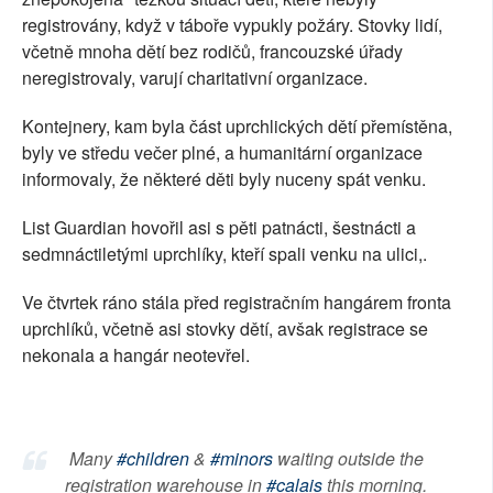
registrovány, když v táboře vypukly požáry. Stovky lidí,
včetně mnoha dětí bez rodičů, francouzské úřady
neregistrovaly, varují charitativní organizace.
Kontejnery, kam byla část uprchlických dětí přemístěna,
byly ve středu večer plné, a humanitární organizace
informovaly, že některé děti byly nuceny spát venku.
List Guardian hovořil asi s pěti patnácti, šestnácti a
sedmnáctiletými uprchlíky, kteří spali venku na ulici,.
Ve čtvrtek ráno stála před registračním hangárem fronta
uprchlíků, včetně asi stovky dětí, avšak registrace se
nekonala a hangár neotevřel.
Many
#children
&
#minors
waiting outside the
registration warehouse in
#calais
this morning.