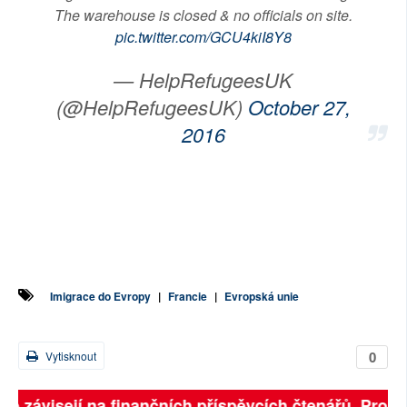
The warehouse is closed & no officials on site.
pic.twitter.com/GCU4kiI8Y8
— HelpRefugeesUK
(@HelpRefugeesUK)
October 27,
2016
Imigrace do Evropy
|
Francie
|
Evropská unie
0
Vytisknout
lně závisejí na finančních příspěvcích čtenářů. Prosím