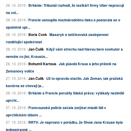
28. 10. 2016 /
Británie: Tribunál rozhodl, že taxíkáři firmy Uber nepracují
na vol...
28. 10. 2016 /
Francie ustoupila mezinárodnímu tlaku a postarala se o
opuštěné upr...
28. 10. 2016 /
Boris Cvek
Masaryk a tatíčkovská zaslepenost
rozdělující společnost
28. 10. 2016 /
Jan Čulík
Když vám střechu nad hlavou bere exekutor a
nemáte co jíst, Krausův...
28. 10. 2016 /
Bohumil Kartous
Jak působí Kraus a jeho přátelé na
Zemanovy voliče
27. 10. 2016 /
Jan Čulík
Už to opravdu stačilo. Jak Zeman, tak pražská
kavárna se chovají ja...
28. 10. 2016 /
Británie a Francie porušily lidská práva: vylákaly nezletilé
uprchl...
27. 10. 2016 /
Francouzská policie začala zatýkat mladé lidi v
uprchlickém táboře ...
27. 10. 2016 /
RRTV: Je naprosto v pořádku, že Show Jana Krause byla
jednostranně ...