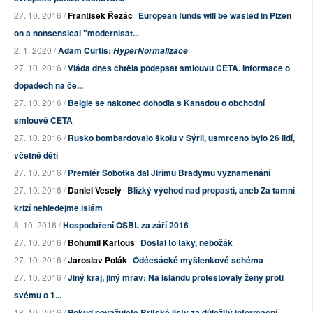
27. 10. 2016 /
František Řezáč
European funds will be wasted in Plzeň
on a nonsensical "modernisat...
2. 1. 2020 /
Adam Curtis:
HyperNormalizace
27. 10. 2016 /
Vláda dnes chtěla podepsat smlouvu CETA. Informace o
dopadech na če...
27. 10. 2016 /
Belgie se nakonec dohodla s Kanadou o obchodní
smlouvě CETA
27. 10. 2016 /
Rusko bombardovalo školu v Sýrii, usmrceno bylo 26 lidí,
včetně dětí
27. 10. 2016 /
Premiér Sobotka dal Jiřímu Bradymu vyznamenání
27. 10. 2016 /
Daniel Veselý
Blízký východ nad propastí, aneb Za tamní
krizí nehledejme islám
8. 10. 2016 /
Hospodaření OSBL za září 2016
27. 10. 2016 /
Bohumil Kartous
Dostal to taky, nebožák
27. 10. 2016 /
Jaroslav Polák
Ódéesácké myšlenkové schéma
27. 10. 2016 /
Jiný kraj, jiný mrav: Na Islandu protestovaly ženy proti
svému o 1...
18. 10. 2016 /
Pokud považujete Britské listy za důležitý informační