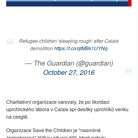
SOCIÁLNÍ SÍTĚ
RUBRIKY
PLNÁ VERZE STRÁNEK
Refugee children 'sleeping rough' after Calais
demolition
https://t.co/qtMBk1UYNq
— The Guardian (@guardian)
October 27, 2016
Charitativní organizace varovaly, že po likvidaci
uprchlického tábora v Calais spí desítky uprchlíků venku
na cesgtě.
Organizace Save the Children je "nesmírně
znepokojena" těžkou situací dětí, které nebyly