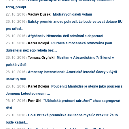
zdroj, předpl...
27. 10. 2016 /
Václav Dušek
Modravých dálek volání
26. 10. 2016 /
Italský premiér znovu pohrozil, že bude vetovat dotace EU
pro střed...
26. 10. 2016 /
Afghánci v Německu čelí odmítání a deportaci
26. 10. 2016 /
Karel Dolejší
Pluralita a mocenská rovnováha jsou
důležitější než ego rebela bez ...
26. 10. 2016 /
Tomasz Oryński
Mezitím v Absurdistánu 7: Šílenci v
polské vládě
26. 10. 2016 /
Amnesty International: Americké letecké údery v Sýrii
usmrtily 300 ...
26. 10. 2016 /
Karel Dolejší
Poučení z Manbídže je stejné jako poučení z
Jemenu: Letectvo nesmí ...
26. 10. 2016 /
Petr Uhl
"Učitelské profesní sdružení" chce segregovat
děti
26. 10. 2016 /
Co si britská premiérka skutečně myslí o brexitu: Že to
bude katast...