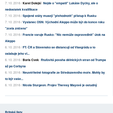
7. 10. 2016 /
Karel Dolejší
Nejde o "empatii" Lukáše Dyčky, ale o
nedostatek kvalifikace
7. 10. 2016 /
Spojené státy musejí "přehodnotit" přístup k Rusku
7. 10. 2016 /
Vyslanec OSN: Východní Aleppo může být do konce roku
"zcela zničeno"
7. 10. 2016 /
Francie varuje Rusko: "Nic nemůže ospravedlnit" útok na
Aleppo
6. 10. 2016 /
FT: ČR a Slovensko se distancují od Visegrádu a to
oslabuje jeho vl...
6. 10. 2016 /
Boris Cvek
Rtuťovitá povaha dělnických stran od Trumpa
až po Corbyna
6. 10. 2016 /
Neuvěřitelné fotografie ze Středozemního moře. Mohly by
to být vaše...
6. 10. 2016 /
Nicola Sturgeon: Projev Theresy Mayové je ostudný
Britské listy