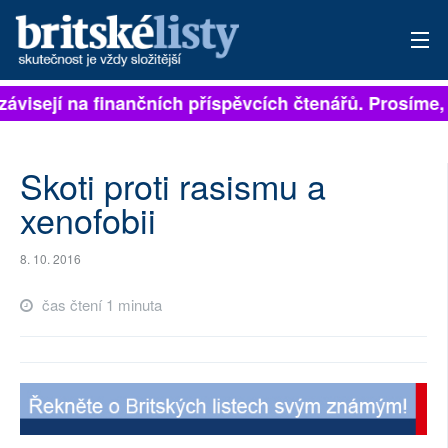
závisejí na finančních příspěvcích čtenářů. Prosíme, 
PŘIHLÁSIT
AKTUÁLNÍ VYDÁNÍ
Skoti proti rasismu a
ARCHIV
xenofobii
ROZHOVORY
8. 10. 2016
TÉMATA
čas čtení 1 minuta
NEJČTENĚJŠÍ ZA 7 DNÍ
AUTOŘI
PŘÍSPĚVKY NA PROVOZ