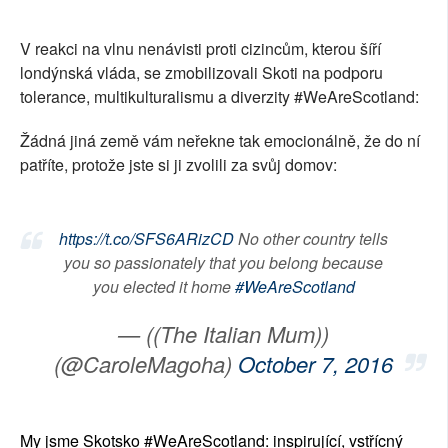
SOCIÁLNÍ SÍTĚ
V reakci na vlnu nenávisti proti cizincům, kterou šíří
RUBRIKY
londýnská vláda, se zmobilizovali Skoti na podporu
tolerance, multikulturalismu a diverzity #WeAreScotland:
PLNÁ VERZE STRÁNEK
Žádná jiná země vám neřekne tak emocionálně, že do ní
patříte, protože jste si ji zvolili za svůj domov:
https://t.co/SFS6ARizCD
No other country tells
you so passionately that you belong because
you elected it home
#WeAreScotland
— ((The Italian Mum))
(@CaroleMagoha)
October 7, 2016
My jsme Skotsko #WeAreScotland: inspirující, vstřícný