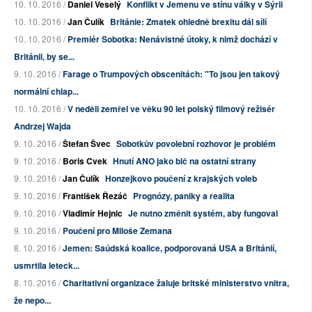
10. 10. 2016 /
Daniel Veselý
Konflikt v Jemenu ve stínu války v Sýrii
10. 10. 2016 /
Jan Čulík
Británie: Zmatek ohledně brexitu dál sílí
10. 10. 2016 /
Premiér Sobotka: Nenávistné útoky, k nimž dochází v
Británii, by se...
9. 10. 2016 /
Farage o Trumpových obscenitách: "To jsou jen takový
normální chlap...
10. 10. 2016 /
V neděli zemřel ve věku 90 let polský filmový režisér
Andrzej Wajda
9. 10. 2016 /
Štefan Švec
Sobotkův povolební rozhovor je problém
9. 10. 2016 /
Boris Cvek
Hnutí ANO jako bič na ostatní strany
9. 10. 2016 /
Jan Čulík
Honzejkovo poučení z krajských voleb
9. 10. 2016 /
František Řezáč
Prognózy, paniky a realita
9. 10. 2016 /
Vladimír Hejnic
Je nutno změnit systém, aby fungoval
9. 10. 2016 /
Poučení pro Miloše Zemana
8. 10. 2016 /
Jemen: Saúdská koalice, podporovaná USA a Británií,
usmrtila leteck...
8. 10. 2016 /
Charitativní organizace žaluje britské ministerstvo vnitra,
že nepo...