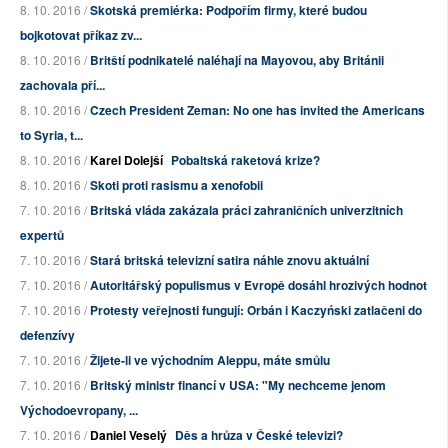
8. 10. 2016 /
Skotská premiérka: Podpořím firmy, které budou
bojkotovat příkaz zv...
8. 10. 2016 /
Britští podnikatelé naléhají na Mayovou, aby Británii
zachovala pří...
8. 10. 2016 /
Czech President Zeman: No one has invited the Americans
to Syria, t...
8. 10. 2016 /
Karel Dolejší
Pobaltská raketová krize?
8. 10. 2016 /
Skoti proti rasismu a xenofobii
7. 10. 2016 /
Britská vláda zakázala práci zahraničních univerzitních
expertů
7. 10. 2016 /
Stará britská televizní satira náhle znovu aktuální
7. 10. 2016 /
Autoritářský populismus v Evropě dosáhl hrozivých hodnot
7. 10. 2016 /
Protesty veřejnosti fungují: Orbán i Kaczyński zatlačeni do
defenzívy
7. 10. 2016 /
Žijete-li ve východním Aleppu, máte smůlu
7. 10. 2016 /
Britský ministr financí v USA: "My nechceme jenom
Východoevropany, ...
7. 10. 2016 /
Daniel Veselý
Děs a hrůza v České televizi?