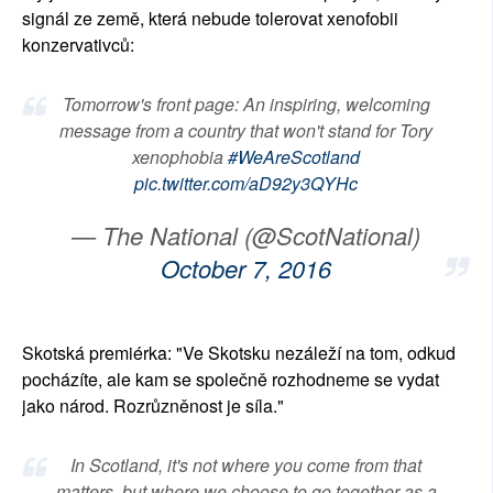
signál ze země, která nebude tolerovat xenofobii
konzervativců:
Tomorrow's front page: An inspiring, welcoming
message from a country that won't stand for Tory
xenophobia
#WeAreScotland
pic.twitter.com/aD92y3QYHc
— The National (@ScotNational)
October 7, 2016
Skotská premiérka: "Ve Skotsku nezáleží na tom, odkud
pocházíte, ale kam se společně rozhodneme se vydat
jako národ. Rozrůzněnost je síla."
In Scotland, it's not where you come from that
matters, but where we choose to go together as a