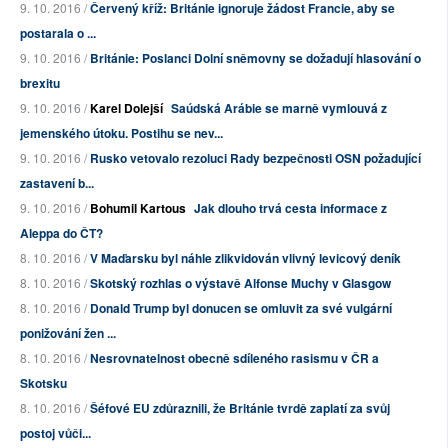
9. 10. 2016 /
Červený kříž: Británie ignoruje žádost Francie, aby se
postarala o ...
9. 10. 2016 /
Británie: Poslanci Dolní sněmovny se dožadují hlasování o
brexitu
9. 10. 2016 /
Karel Dolejší
Saúdská Arábie se marně vymlouvá z
jemenského útoku. Postihu se nev...
9. 10. 2016 /
Rusko vetovalo rezoluci Rady bezpečnosti OSN požadující
zastavení b...
9. 10. 2016 /
Bohumil Kartous
Jak dlouho trvá cesta informace z
Aleppa do ČT?
8. 10. 2016 /
V Maďarsku byl náhle zlikvidován vlivný levicový deník
8. 10. 2016 /
Skotský rozhlas o výstavě Alfonse Muchy v Glasgow
8. 10. 2016 /
Donald Trump byl donucen se omluvit za své vulgární
ponižování žen ...
8. 10. 2016 /
Nesrovnatelnost obecně sdíleného rasismu v ČR a
Skotsku
8. 10. 2016 /
Šéfové EU zdůraznili, že Británie tvrdě zaplatí za svůj
postoj vůči...