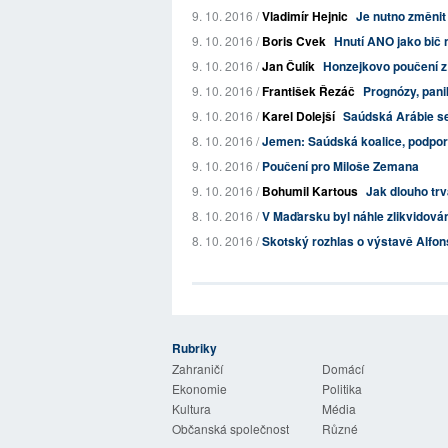
9. 10. 2016 /
Vladimír Hejnic
Je nutno změnit
9. 10. 2016 /
Boris Cvek
Hnutí ANO jako bič 
9. 10. 2016 /
Jan Čulík
Honzejkovo poučení z
9. 10. 2016 /
František Řezáč
Prognózy, panik
9. 10. 2016 /
Karel Dolejší
Saúdská Arábie se
8. 10. 2016 /
Jemen: Saúdská koalice, podporov
9. 10. 2016 /
Poučení pro Miloše Zemana
9. 10. 2016 /
Bohumil Kartous
Jak dlouho tr
8. 10. 2016 /
V Maďarsku byl náhle zlikvidován
8. 10. 2016 /
Skotský rozhlas o výstavě Alfo
Rubriky
 Listy
Zahraničí
Domácí
Ekonomie
Politika
Kultura
Média
Občanská společnost
Různé