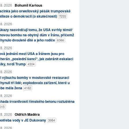
 8. 2026
Bohumil Kartous
acinka jako orwellovský pěšák trumpovské
titeze o demokracii (o skutečnosti)
7255
 8. 2026
kazy nasvědčují tomu, že USA svrhly téměř
novou bombu na obytný dům v Íránu, přičemž
hynulo dvouleté dítě a jeho rodiče
6366
 8. 2026
vá jednání mezi USA a Íránem jsou pro
herán „poslední šancí“, jak zabránit eskalaci
lky, tvrdí Trump
4304
 8. 2026
ři výbuchu bomby v moskevské restauraci
hynuli tři lidé; explodovalo zařízení, které u
ebe měla žena
4162
 8. 2026
hada trvanlivosti římského betonu rozluštěna
015
 8. 2026
Oldřich Maděra
potřeba vody v JE Dukovany
3984
 8. 2026