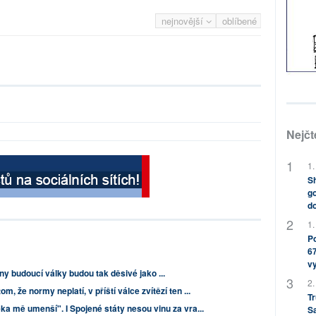
nejnovější
oblíbené
Nejčt
1.
Sh
go
do
1.
Po
67
v
 budoucí války budou tak děsivé jako ...
2.
om, že normy neplatí, v příští válce zvítězí ten ...
Tr
a mě umenší". I Spojené státy nesou vinu za vra...
S