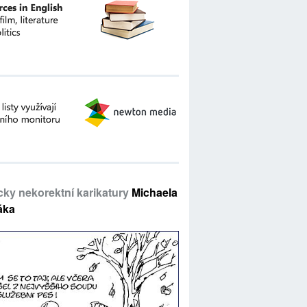
icky nekorektní karikatury
Michaela
áka