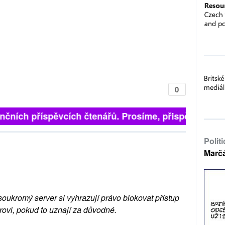
0
finančních příspěvcích čtenářů. Prosíme, přispějte. ➥
Polit
Marč
soukromý server si vyhrazují právo blokovat přístup
rovi, pokud to uznají za důvodné.