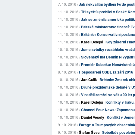
7. 10. 2016 /
Jak nekvalitní bydlení tvrdě post
11. 10. 2016 /
Tři syrští uprchlíci v Saské Kame
11. 10. 2016 /
Jak se změnila americká politi
11. 10. 2016 /
Britské ministerstvo financí: Tv
11. 10. 2016 /
Británie: Konzervativní poslanc
11. 10. 2016 /
Karel Dolejší
Kdy zákeřní Fino
10. 10. 2016 /
Jsme svědky rozsáhlého vraždění
10. 10. 2016 /
Slovenský list Denník N vyjádři
10. 10. 2016 /
Premiér Sobotka: Nenávistné úto
8. 10. 2016 /
Hospodaření OSBL za září 2016
10. 10. 2016 /
Jan Čulík
Británie: Zmatek ohle
10. 10. 2016 /
Druhé prezidentské debaté v US
10. 10. 2016 /
V neděli zemřel ve věku 90 let 
10. 10. 2016 /
Karel Dolejší
Konflikty v Iráku,
10. 10. 2016 /
Channel Four News: Zapomenutá
10. 10. 2016 /
Daniel Veselý
Konflikt v Jemen
9. 10. 2016 /
Farage o Trumpových obscenitách
9. 10. 2016 /
Štefan Švec
Sobotkův povolební