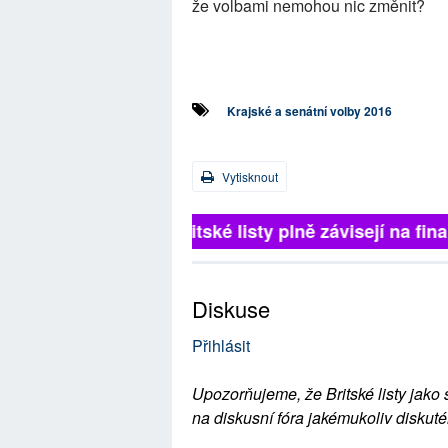
že volbami nemohou nic změnit?
Krajské a senátní volby 2016
Vytisknout
Britské listy plně závisejí na 
Diskuse
Přihlásit
Upozorňujeme, že Britské listy jako 
na diskusní fóra jakémukoliv diskuté