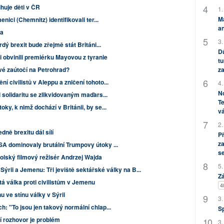
ihuje děti v ČR
1.
M
nici (Chemnitz) identifikovali ter...
an
ka
3.
rdý brexit bude zřejmě stát Británi...
Dů
i obvinili premiérku Mayovou z tyranie
tu
za
vé zaútočí na Petrohrad?
 civilistů v Aleppu a zničení tohoto...
4.
No
l solidaritu se zlikvidovaným maďars...
Te
ky, k nimž dochází v Británii, by se...
vá
2.
dně brexitu dál sílí
P
za
A dominovaly brutální Trumpovy útoky ...
s
polský filmový režisér Andrzej Wajda
5.
 Sýrii a Jemenu: Tři jeviště sektářské války na B...
Zá
 válka proti civilistům v Jemenu
4
u ve stínu války v Sýrii
3.
: "To jsou jen takový normální chlap...
S
 rozhovor je problém
3.