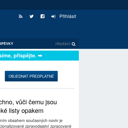
Přihlásit
SPĚVKY
me, přispějte. ➥
OBJEDNAT PŘEDPLATNÉ
hno, vůči čemu jsou
ské listy opakem
ním obsahem současných novin je
ionalizované zpravodajství zpracované