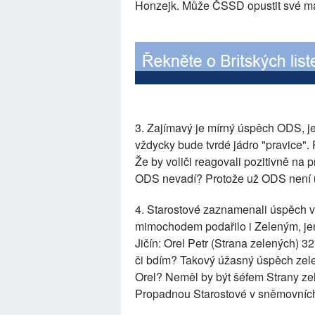
Honzejk. Může ČSSD opustit své ma
3. Zajímavý je mírný úspěch ODS, je
vždycky bude tvrdé jádro "pravice".
Že by voliči reagovali pozitivně na 
ODS nevadí? Protože už ODS není 
4. Starostové zaznamenali úspěch vý
mimochodem podařilo i Zeleným, jen
Jičín: Orel Petr (Strana zelených) 
či bdím? Takový úžasný úspěch ze
Orel? Neměl by být šéfem Strany zel
Propadnou Starostové v sněmovních 