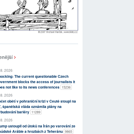
enější
 8. 2026
ocking: The current questionable Czech
vernment blocks the access of journalists it
es not like to its news conferences
15236
 8. 2026
čet obětí v pohraniční krizi v Ceutě stoupl na
, španělská vláda oznámila plány na
ybudování bariéry
11289
 8. 2026
ump ustoupil od útoků na Írán po varování ze
aúdské Arábie a hrozbách z Teheránu
9865