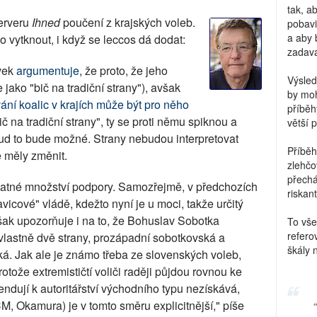
tak, a
erveru
Ihned
poučení z krajských voleb.
pobavi
a aby 
 vytknout, i když se leccos dá dodat:
zadava
Cvek
argumentuje
, že proto, že jeho
Výsled
jako "bič na tradiční strany"), avšak
by moh
ání koalic v krajích může být pro něho
příběh
 na tradiční strany", ty se proti němu spiknou a
větší 
kud to bude možné. Strany nebudou interpretovat
Příběh
e měly změnit.
zlehčo
přechá
statné množství podpory. Samozřejmě, v předchozích
riskant
avicové" vládě, kdežto nyní je u moci, takže určitý
šak upozorňuje i na to, že Bohuslav Sobotka
To vše
refero
vlastně dvě strany, prozápadní sobotkovská a
škály 
á. Jak ale je známo třeba ze slovenských voleb,
otože extremističtí voliči raději půjdou rovnou ke
 tendují k autoritářství východního typu nezískává,
M, Okamura) je v tomto směru explicitnější," píše