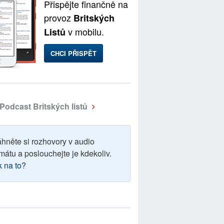
Přispějte finančně na
provoz
Britských
v mobilu.
Listů
CHCI PŘISPĚT
Podcast Britských listů
áhněte si rozhovory v audio
mátu a poslouchejte je kdekoliv.
k na to?