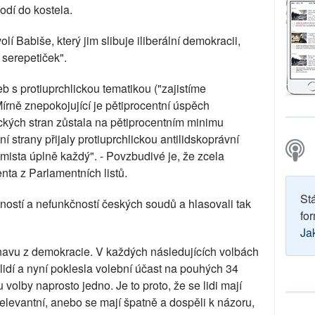
odí do kostela.
olí Babiše, který jim slibuje iliberální demokracii,
 serepetiček".
b s protiuprchlickou tematikou ("zajistíme
Mírně znepokojující je pětiprocentní úspěch
ckých stran zůstala na pětiprocentním minimu
í strany přijaly protiuprchlickou antilidskoprávní
remista úplně každý". - Povzbudivé je, že zcela
enta z Parlamentních listů.
St
ností a nefunkčností českých soudů a hlasovali tak
for
Ja
únavu z demokracie. V každých následujících volbách
 lidí a nyní poklesla volební účast na pouhých 34
volby naprosto jedno. Je to proto, že se lidi mají
irelevantní, anebo se mají špatně a dospěli k názoru,