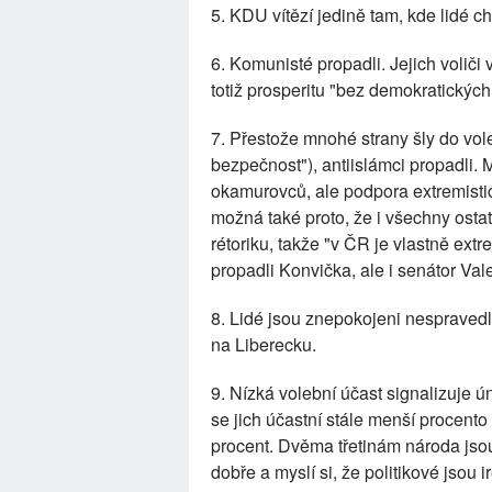
5. KDU vítězí jedině tam, kde lidé ch
6. Komunisté propadli. Jejich voliči v
totiž prosperitu "bez demokratických
7. Přestože mnohé strany šly do vole
bezpečnost"), antiislámci propadli. 
okamurovců, ale podpora extremisti
možná také proto, že i všechny ostatn
rétoriku, takže "v ČR je vlastně ext
propadli Konvička, ale i senátor Val
8. Lidé jsou znepokojeni nespravedl
na Liberecku.
9. Nízká volební účast signalizuje 
se jich účastní stále menší procento
procent. Dvěma třetinám národa jsou 
dobře a myslí si, že politikové jsou 