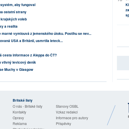
Kl
 systém, aby fungoval
za
na ostatní strany
s
 krajských voleb
y a realita
 marně vymlouvá z jemenského útoku. Postihu se nev...
aná USA a Británií, usmrtila leteck...
vá cesta informace z Aleppa do ČT?
 vlivný levicový deník
nse Muchy v Glasgow
Britské listy
O nás - Britské listy
Stanovy OSBL
Kontakty
Vzkaz redakci
Opravy
Informace pro autory
Reklama
Příspěvky