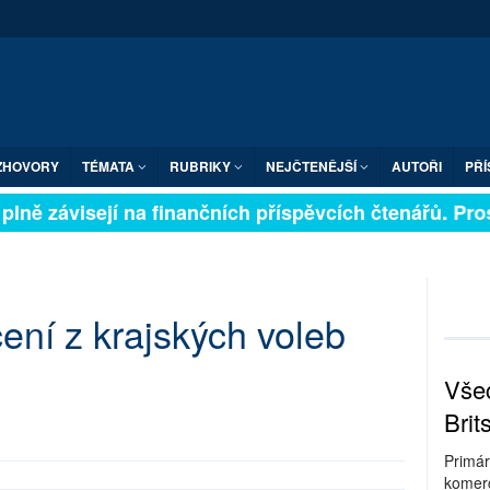
ZHOVORY
TÉMATA
RUBRIKY
NEJČTENĚJŠÍ
AUTOŘI
PŘÍ
plně závisejí na finančních příspěvcích čtenářů. Prosí
ní z krajských voleb
Všec
Brit
Primár
komerc