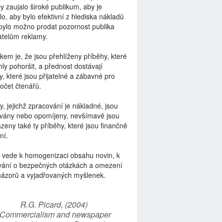
by zaujalo široké publikum, aby je
lo, aby bylo efektivní z hlediska nákladů
bylo možno prodat pozornost publika
telům reklamy.
kem je, že jsou přehlíženy příběhy, které
ly pohoršit, a přednost dostávají
y, které jsou přijatelné a zábavné pro
počet čtenářů.
y, jejichž zpracování je nákladné, jsou
vány nebo opomíjeny, nevšímavě jsou
zeny také ty příběhy, které jsou finančně
ní.
 vede k homogenizaci obsahu novin, k
vání o bezpečných otázkách a omezení
názorů a vyjadřovaných myšlenek.
R.G. Picard, (2004)
“Commercialism and newspaper