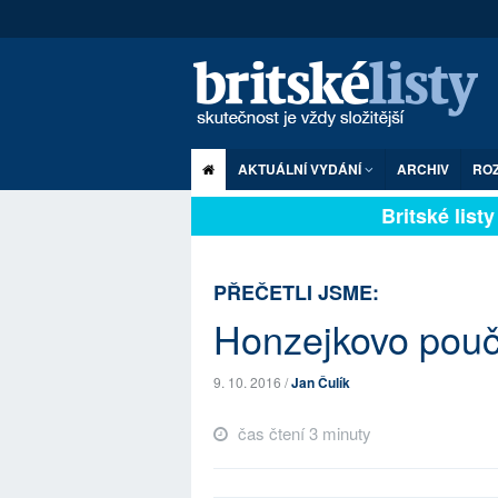
AKTUÁLNÍ VYDÁNÍ
ARCHIV
RO
Britské listy 
PŘEČETLI JSME:
Honzejkovo pouče
9. 10. 2016 /
Jan Čulík
čas čtení 3 minuty