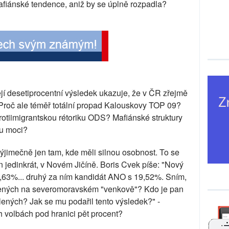
fiánské tendence, aniž by se úplně rozpadla?
jí desetiprocentní výsledek ukazuje, že v ČR zřejmě
 Proč ale téměř totální propad Kalouskovy TOP 09?
protiimigrantskou rétoriku ODS? Mafiánské struktury
u moci?
jimečně jen tam, kde měli silnou osobnost. To se
 jedinkrát, v Novém Jičíně. Boris Cvek píše: "Nový
32,63%... druhý za ním kandidát ANO s 19,52%. Sním,
lených na severomoravském "venkově"? Kdo je pan
ených? Jak se mu podařil tento výsledek?" -
volbách pod hranici pět procent?