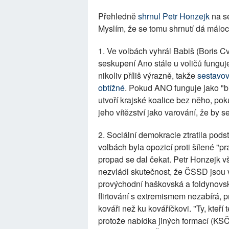
Přehledně
shrnul Petr Honzejk
na s
Myslím, že se tomu shrnutí dá máloco
1. Ve volbách vyhrál Babiš (Boris 
seskupení Ano stále u voličů funguje 
nikoliv příliš výrazně, takže
sestavov
obtížné
. Pokud ANO funguje jako "bič
utvoří krajské koalice bez něho, po
jeho vítězství jako varování, že by s
2. Sociální demokracie ztratila pod
volbách byla opozicí proti šílené "pr
propad se dal čekat. Petr Honzejk v
nezvládl skutečnost, že ČSSD jsou 
provýchodní haškovská a foldynovsk
flirtování s extremismem nezabírá, pr
kováři než ku kováříčkovi. "Ty, kteří
protože nabídka jiných formací (KSČ