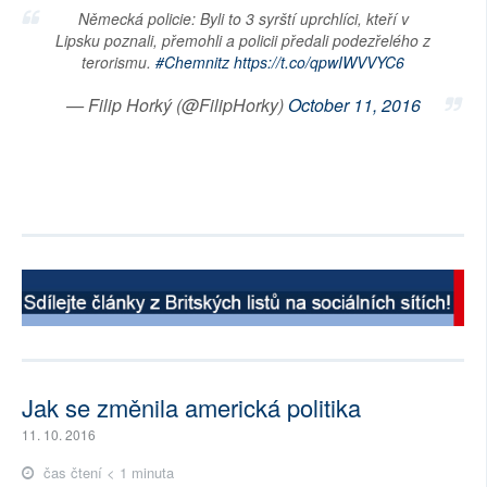
Německá policie: Byli to 3 syrští uprchlíci, kteří v
Lipsku poznali, přemohli a policii předali podezřelého z
terorismu.
#Chemnitz
https://t.co/qpwIWVVYC6
— Filip Horký (@FilipHorky)
October 11, 2016
Jak se změnila americká politika
11. 10. 2016
čas čtení < 1 minuta