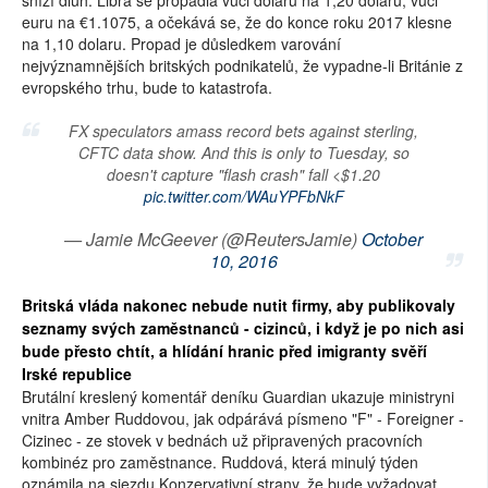
sníží dluh. Libra se propadla vůči dolaru na 1,20 dolarů, vůči
euru na €1.1075, a očekává se, že do konce roku 2017 klesne
na 1,10 dolaru. Propad je důsledkem varování
nejvýznamnějších britských podnikatelů, že vypadne-li Británie z
evropského trhu, bude to katastrofa.
FX speculators amass record bets against sterling,
CFTC data show. And this is only to Tuesday, so
doesn't capture "flash crash" fall <$1.20
pic.twitter.com/WAuYPFbNkF
— Jamie McGeever (@ReutersJamie)
October
10, 2016
Britská vláda nakonec nebude nutit firmy, aby publikovaly
seznamy svých zaměstnanců - cizinců, i když je po nich asi
bude přesto chtít, a hlídání hranic před imigranty svěří
Irské republice
Brutální kreslený komentář deníku Guardian ukazuje ministryni
vnitra Amber Ruddovou, jak odpárává písmeno "F" - Foreigner -
Cizinec - ze stovek v bednách už připravených pracovních
kombinéz pro zaměstnance. Ruddová, která minulý týden
oznámila na sjezdu Konzervativní strany, že bude vyžadovat,