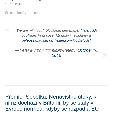
10. 10. 2016
čas čtení < 1 minuta
"We are with you": Slovakian newspaper
@dennikN
publishes front cover Monday in solidarity w
#Népszabadság
pic.twitter.com/jifcSJPU3H
— Peter Murphy (@MurphyPeterN)
October 10,
2016
Premiér Sobotka: Nenávistné útoky, k
nimž dochází v Británii, by se staly v
Evropě normou, kdyby se rozpadla EU