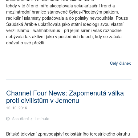
tehdy v té či oné míře akceptovala sekularizační trend a
mezinárodní hranice stanovené Sykes-Picotovým paktem,
radikální islamisty potlačovala a do politiky nevpouštěla. Pouze
Saúdská Arábie uplatňovala jako státní ideologii svou vlastní
verzi islámu - wahhábismus - při jejím šíření však rozhodně
nebývala tak aktivní jako v posledních letech, kdy se začala
obávat o své přežití.
Celý článek
Channel Four News: Zapomenutá válka
proti civilistům v Jemenu
10. 10. 2016
čas čtení < 1 minuta
Britské televizní zpravodajství celostátního terestrického okruhu