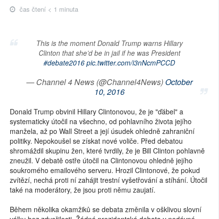
čas čtení < 1 minuta
This is the moment Donald Trump​ warns Hillary
Clinton​ that she’d be in jail if he was President
#debate2016
pic.twitter.com/i3nNcmPCCD
— Channel 4 News (@Channel4News)
October
10, 2016
Donald Trump obvinil Hillary Clintonovou, že je "ďábel" a
systematicky útočil na všechno, od pohlavního života jejího
manžela, až po Wall Street a její úsudek ohledně zahraniční
politiky. Nepokoušel se získat nové voliče. Před debatou
shromáždil skupinu žen, které tvrdily, že je Bill Clinton pohlavně
zneužil. V debatě ostře útočil na Clintonovou ohledně jejího
soukromého emailového serveru. Hrozil Clintonové, že pokud
zvítězí, nechá proti ní zahájit trestní vyšetřování a stíhání. Útočil
také na moderátory, že jsou proti němu zaujatí.
Během několika okamžiků se debata změnila v ošklivou slovní
válku bez zdvořilosti. Žádná prezidentská debata v nedávné