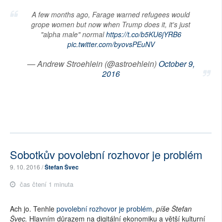
A few months ago, Farage warned refugees would
grope women but now when Trump does it, it's just
"alpha male" normal
https://t.co/b5KU6jYRB6
pic.twitter.com/byovsPEuNV
— Andrew Stroehlein (@astroehlein)
October 9,
2016
Sobotkův povolební rozhovor je problém
9. 10. 2016 /
Štefan Švec
čas čtení 1 minuta
Ach jo. Tenhle
povolební rozhovor je problém
,
píše Štefan
Švec.
Hlavním důrazem na digitální ekonomiku a větší kulturní