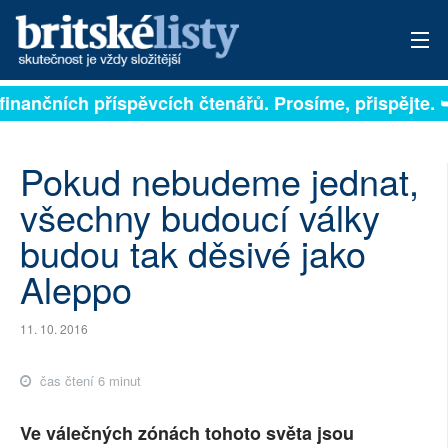
í na finančních příspěvcích čtenářů. Prosíme, přispějt
PŘIHLÁSIT
AKTUÁLNÍ VYDÁNÍ
Pokud nebudeme jednat,
ARCHIV
všechny budoucí války
budou tak děsivé jako
ROZHOVORY
Aleppo
TÉMATA
11. 10. 2016
NEJČTENĚJŠÍ ZA 7 DNÍ
AUTOŘI
čas čtení 6 minut
PŘÍSPĚVKY NA PROVOZ
Ve válečných zónách tohoto světa jsou