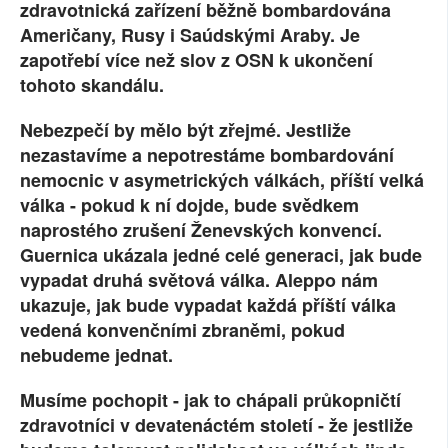
zdravotnická zařízení běžně bombardována
SOCIÁLNÍ SÍTĚ
Američany, Rusy i Saúdskými Araby. Je
zapotřebí více než slov z OSN k ukončení
RUBRIKY
tohoto skandálu.
PLNÁ VERZE STRÁNEK
Nebezpečí by mělo být zřejmé. Jestliže
nezastavíme a nepotrestáme bombardování
nemocnic v asymetrických válkách, příští velká
válka - pokud k ní dojde, bude svědkem
naprostého zrušení Ženevských konvencí.
Guernica ukázala jedné celé generaci, jak bude
vypadat druhá světová válka. Aleppo nám
ukazuje, jak bude vypadat každá příští válka
vedená konvenčními zbraněmi, pokud
nebudeme jednat.
Musíme pochopit - jak to chápali průkopničtí
zdravotníci v devatenáctém století - že jestliže