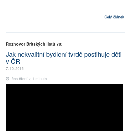
Celý článek
Rozhovor Britských listů 78:
Jak nekvalitní bydlení tvrdě postihuje děti
v ČR
7. 10. 2016
čas čtení < 1 minuta