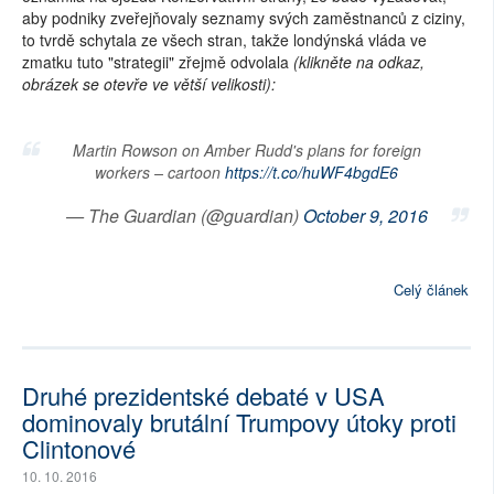
aby podniky zveřejňovaly seznamy svých zaměstnanců z ciziny,
to tvrdě schytala ze všech stran, takže londýnská vláda ve
zmatku tuto "strategii" zřejmě odvolala
(klikněte na odkaz,
obrázek se otevře ve větší velikosti):
Martin Rowson on Amber Rudd's plans for foreign
workers – cartoon
https://t.co/huWF4bgdE6
— The Guardian (@guardian)
October 9, 2016
Celý článek
Druhé prezidentské debaté v USA
dominovaly brutální Trumpovy útoky proti
Clintonové
10. 10. 2016