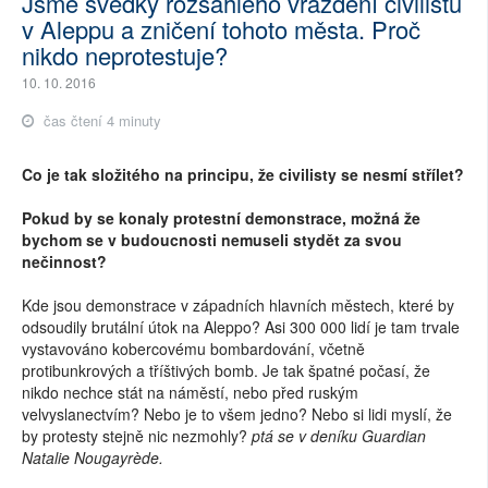
Jsme svědky rozsáhlého vraždění civilistů
v Aleppu a zničení tohoto města. Proč
nikdo neprotestuje?
10. 10. 2016
čas čtení 4 minuty
Co je tak složitého na principu, že civilisty se nesmí střílet?
Pokud by se konaly protestní demonstrace, možná že
bychom se v budoucnosti nemuseli stydět za svou
nečinnost?
Kde jsou demonstrace v západních hlavních městech, které by
odsoudily brutální útok na Aleppo? Asi 300 000 lidí je tam trvale
vystavováno kobercovému bombardování, včetně
protibunkrových a tříštivých bomb. Je tak špatné počasí, že
nikdo nechce stát na náměstí, nebo před ruským
velvyslanectvím? Nebo je to všem jedno? Nebo si lidi myslí, že
by protesty stejně nic nezmohly?
ptá se v deníku Guardian
Natalie Nougayrède.