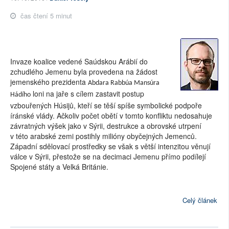
čas čtení 5 minut
Invaze koalice vedené Saúdskou Arábií do
zchudlého Jemenu byla provedena na žádost
jemenského prezidenta
Abdara Rabbúa Mansúra
loni na jaře s cílem zastavit postup
Hádího
vzbouřených Húsijů, kteří se těší spíše symbolické podpoře
íránské vlády. Ačkoliv počet obětí v tomto konfliktu nedosahuje
závratných výšek jako v Sýrii, destrukce a obrovské utrpení
v této arabské zemi postihly milióny obyčejných Jemenců.
Západní sdělovací prostředky se však s větší intenzitou věnují
válce v Sýrii, přestože se na decimaci Jemenu přímo podílejí
Spojené státy a Velká Británie.
Celý článek