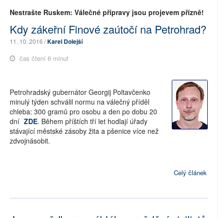
Nestrašte Ruskem: Válečné přípravy jsou projevem přízně!
Kdy zákeřní Finové zaútočí na Petrohrad?
11. 10. 2016 /
Karel Dolejší
čas čtení 6 minut
Petrohradský gubernátor Georgij Poltavčenko
minulý týden schválil normu na válečný příděl
chleba: 300 gramů pro osobu a den po dobu 20
dní
ZDE
. Během příštích tří let hodlají úřady
stávající městské zásoby žita a pšenice více než
zdvojnásobit.
Celý článek