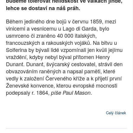
budeme tolerovat nelidskost ve válkách jinde,
lehce se dostaví na náš práh.
Během jediného dne bojů v červnu 1859, mezi
vinicemi a vesnicemu u Lago di Garda, bylo
usmrceno či zraněno 40 000 italských,
francouzských a rakouských vojáků. Na bitvu u
Solferina by bývali lidé vzpomínali jen kvůli jejímu
vraždění, kdyby nebyl býval přítomen Henry
Dunant. Dunant, švýcarský cestovatel, strávil den
obvazováním raněných a napsal paměti, které
vedly k založení Červeného kříže a k přijetí první
Ženevské konvence, kterou evropské mocnosti
podepsaly r. 1864,
.
píše Paul Mason
Celý článek