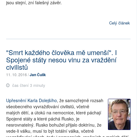
jsou stejní, zní falešný závěr.
Celý článek
"Smrt každého člověka mě umenší". I
Spojené státy nesou vinu za vraždění
civilistů
11. 10. 2016 /
Jan Čulík
čas čtení 3 minuty
Upřesnění Karla Dolejšího
, že samozřejmě rozsah
všeobecného vyvražďování civilistů, včetně
malých dětí, a útoků na nemocnice, které páchají
Spojené státy a které páchá Rusko, je
nesrovnatelný. Rusko bohužel přijalo doktrínu, že
vede-li válku, musí to být totální válka, včetně
vyvražďování všech, tedy i nemocných, raněných a malých dětí,