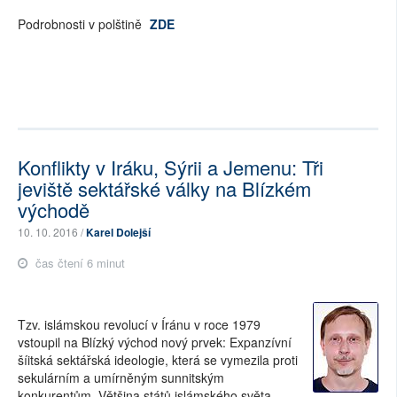
Podrobnosti v polštině
ZDE
Konflikty v Iráku, Sýrii a Jemenu: Tři
jeviště sektářské války na Blízkém
východě
10. 10. 2016 /
Karel Dolejší
čas čtení 6 minut
Tzv. islámskou revolucí v Íránu v roce 1979
vstoupil na Blízký východ nový prvek: Expanzívní
šíitská sektářská ideologie, která se vymezila proti
sekulárním a umírněným sunnitským
konkurentům. Většina států islámského světa