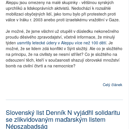
Aleppu jsou omezeny na malé skupinky - většinou syrských
uprchlíků a lidskoprávních aktivistů. Nedochází k rozsáhlé
mobilizaci obyčejných lidí, jako tomu bylo při protestech proti
válce v Iráku r. 2003 anebo proti izraelskému vraždění v Gaze.
Je možné, že jsme všichni už otupěli v důsledku nekonečného
proudu děsivého zpravodajství, včetně informace, že minulý
týden
usmrtily letecké údery v Aleppu více než 100 dětí
. Je
možné, že se lidem zdá konflikt v Sýrii složitý. Ale co je složitého
na principu, že na civilisty se nesmí střílet? Co je složitého na
odsouzení těch, kteří v současnosti shazují obrovské množství
bomb na civilní čtvrti a na nemocnice?
Celý článek
Slovenský list Denník N vyjádřil solidaritu
se zlikvidovaným maďarským listem
Népszabadság