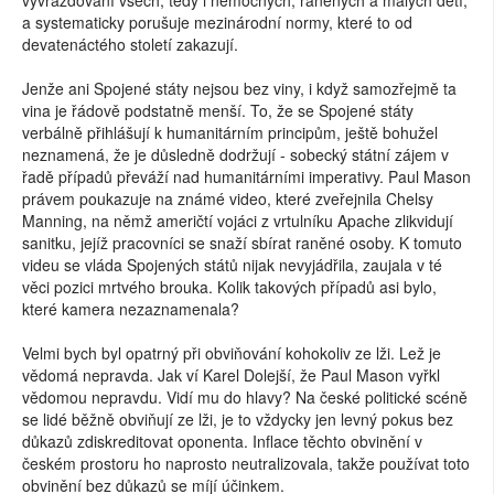
a systematicky porušuje mezinárodní normy, které to od
devatenáctého století zakazují.
Jenže ani Spojené státy nejsou bez viny, i když samozřejmě ta
vina je řádově podstatně menší. To, že se Spojené státy
verbálně přihlášují k humanitárním principům, ještě bohužel
neznamená, že je důsledně dodržují - sobecký státní zájem v
řadě případů převáží nad humanitárními imperativy. Paul Mason
právem poukazuje na známé video, které zveřejnila Chelsy
Manning, na němž američtí vojáci z vrtulníku Apache zlikvidují
sanitku, jejíž pracovníci se snaží sbírat raněné osoby. K tomuto
videu se vláda Spojených států nijak nevyjádřila, zaujala v té
věci pozici mrtvého brouka. Kolik takových případů asi bylo,
které kamera nezaznamenala?
Velmi bych byl opatrný při obviňování kohokoliv ze lži. Lež je
vědomá nepravda. Jak ví Karel Dolejší, že Paul Mason vyřkl
vědomou nepravdu. Vidí mu do hlavy? Na české politické scéně
se lidé běžně obviňují ze lži, je to vždycky jen levný pokus bez
důkazů zdiskreditovat oponenta. Inflace těchto obvinění v
českém prostoru ho naprosto neutralizovala, takže používat toto
obvinění bez důkazů se míjí účinkem.