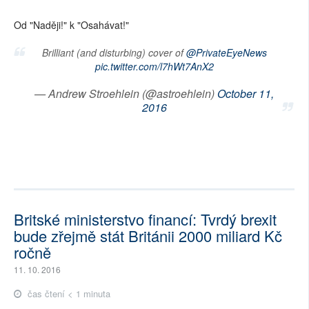
Od "Naději!" k "Osahávat!"
Brilliant (and disturbing) cover of
@PrivateEyeNews
pic.twitter.com/l7hWt7AnX2
— Andrew Stroehlein (@astroehlein)
October 11,
2016
Britské ministerstvo financí: Tvrdý brexit
bude zřejmě stát Británii 2000 miliard Kč
ročně
11. 10. 2016
čas čtení < 1 minuta