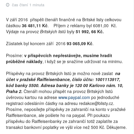
čas čtení 1 minuta
V září 2016 přispěli čtenáři finančně na Britské listy celkovou
částkou
36 481,11 Kč
. Příjem z reklamy byl 6081,00 Kč.
Výdaje na provoz
Britských listů
byly
51 992, 66 Kč.
Zůstatek byl koncem září 2016
93 065,09 Kč
.
Prosíme:
v příspěvcích nepřestávejte, musíme hradit
průběžné náklady
, i když se je snažíme udržovat na minimu.
Příspěvky na provoz Britských listů je možno nově zaslat
na
účet v pražské Raiffeisenbance, číslo účtu: 1001113917,
kód banky 5500. Adresa banky je 120 00 Karlovo nám. 10,
Praha 2.
Čtenáři mohou přispět na provoz Britských listů
úvěrovou kartou na adrese
www.paypal.com
po jednoduché
registraci odesláním částky na adresu redakce@blisty.cz.
Prosíme, neposílejte příspěvky ze zahraničí na konto v pražské
Raiffeisenbance, ale pošlete ho na paypal. Při poukazu
příspěvku do Raiffeisenbanky ze zahraničí totiž zaplatíte za
transakci bankovní poplatky ve výši více než 500 Kč. Děkujeme.