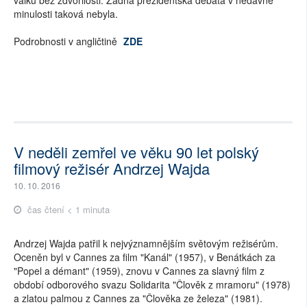
minulosti taková nebyla.
Podrobnosti v angličtině
ZDE
V neděli zemřel ve věku 90 let polský
filmový režisér Andrzej Wajda
10. 10. 2016
čas čtení < 1 minuta
Andrzej Wajda patřil k nejvýznamnějším světovým režisérům.
Oceněn byl v Cannes za film "Kanál" (1957), v Benátkách za
"Popel a démant" (1959), znovu v Cannes za slavný film z
období odborového svazu Solidarita "Člověk z mramoru" (1978)
a zlatou palmou z Cannes za "Člověka ze železa" (1981).