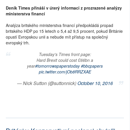
Deník Times přináší v úterý informaci z prozrazené analýzy
ministerstva financí
Analýza britského ministerstva financí předpokládá propad
britského HDP po 15 letech o 5,4 až 9,5 procent, pokud Británie
opustí Evropskou unii a nebude mít přístup na společný
evropský trh.
Tuesday's Times front page:
Hard Brexit could cost £66bn a
year
#tomorrowspaperstoday
#bbcpapers
pic.twitter.com/jOb8RRZXAE
— Nick Sutton (@suttonnick)
October 10, 2016