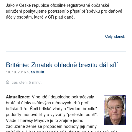
Jako v České republice oficiálně registrované občanské
sdružení poskytujeme potvrzení o přijetí příspěvku pro daňové
účely osobám, které v ČR platí daně.
Celý článek
Británie: Zmatek ohledně brexitu dál sílí
10. 10. 2016 /
Jan Čulík
čas čtení 5 minut
Aktualizace:
V pondělí dopoledne pokračovaly
brutální útoky světových měnových trhů proti
britské libře. Řeči britské vlády o "tvrdém brexitu"
poděsily měnové trhy a vytvořily "perfektní bouři".
Vládě Theresy Mayové je to zřejmě jedno,
zadlužené země se propadem hodnoty její měny