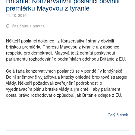
Británie: Konzervativní poslanci obvinili
premiérku Mayovou z tyranie
11. 10. 2016
čas čtení 1 minuta
Někteří poslanci dokonce i z Konzervativní strany obvinili
britskou premiérku Theresu Mayovou z tyranie a z absence
respektu pro demokracii. Mayová totiž odmítá poskytnout
parlamentu rozhodování o podmínkách odchodu Británie z EU.
Celá řada konzervativních poslanců se v pondělí v londýnské
Dolní sněmovně vyjadřovala kriticky ohledně brexitové strategie
vlády. Někteří požadovali zveřejnění podrobnosti o
vyjednávacím plánu britské vlády a jiní chtěli, aby parlament
dostal právo rozhodovat o způsobu, jak Británie odejde z EU.
Celý článek