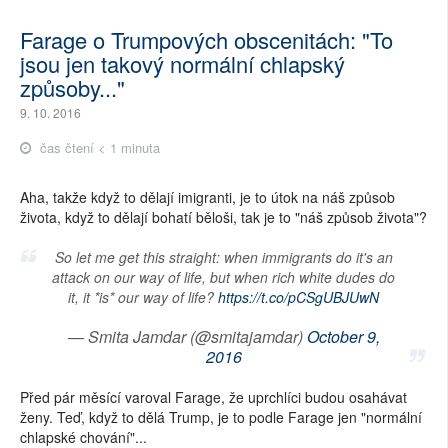
Farage o Trumpových obscenitách: "To
jsou jen takový normální chlapský
způsoby..."
9. 10. 2016
čas čtení < 1 minuta
Aha, takže když to dělají imigranti, je to útok na náš způsob
života, když to dělají bohatí běloši, tak je to "náš způsob života"?
So let me get this straight: when immigrants do it's an
attack on our way of life, but when rich white dudes do
it, it *is* our way of life?
https://t.co/pCSgUBJUwN
— Smita Jamdar (@smitajamdar)
October 9,
2016
Před pár měsící varoval Farage, že uprchlíci budou osahávat
ženy. Teď, když to dělá Trump, je to podle Farage jen "normální
chlapské chování"...