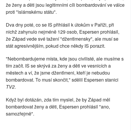
že ženy a děti jsou legitimními cíli bombardování ve válce
proti "islámskému státu".
Dva dny poté, co se IS přihlásil k útokům v Paříži, při
nichž zahynulo nejméně 129 osob, Espersen prohlásil,
že Západ vede své tažení "džentlmensky", ale musí se
stát agresívnějším, pokud chce někdy IS porazit.
"Nebombardujeme místa, kde jsou civilisté, ale musíme s
tím začít. IS se skrývá za ženy a děti ve vesnicích a
městech a ví, že jsme džentlmeni, kteří je nebudou
bombardovat. To musí skončit," sdělil Espersen stanici
TV2
.
Když byl dotázán, zda tím myslel, že by Západ měl
bombardovat ženy a děti, Espersen prohlásil "ano,
samozřejmě".