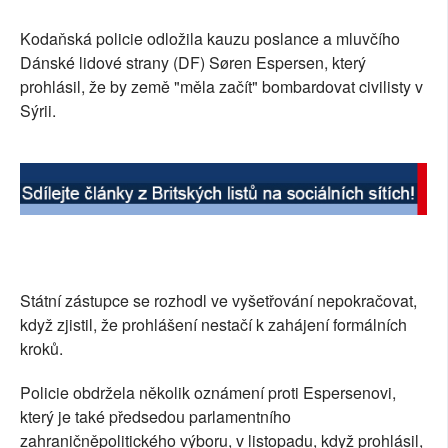
SOCIÁLNÍ SÍTĚ
Kodaňská policie odložila kauzu poslance a mluvčího
Dánské lidové strany (DF) Søren Espersen, který
RUBRIKY
prohlásil, že by země "měla začít" bombardovat civilisty v
Sýrii.
PLNÁ VERZE STRÁNEK
Státní zástupce se rozhodl ve vyšetřování nepokračovat,
když zjistil, že prohlášení nestačí k zahájení formálních
kroků.
Policie obdržela několik oznámení proti Espersenovi,
který je také předsedou parlamentního
zahraničněpolitického výboru, v listopadu, když prohlásil,