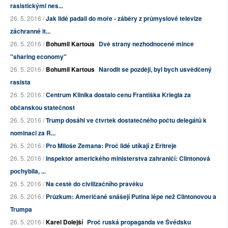
rasistickými nes...
26. 5. 2016 /
Jak lidé padali do moře - záběry z průmyslové televize
záchranné it...
26. 5. 2016 /
Bohumil Kartous
Dvě strany nezhodnocené mince
"sharing economy"
26. 5. 2016 /
Bohumil Kartous
Narodit se později, byl bych usvědčený
rasista
26. 5. 2016 /
Centrum Klinika dostalo cenu Františka Kriegla za
občanskou statečnost
26. 5. 2016 /
Trump dosáhl ve čtvrtek dostatečného počtu delegátů k
nominaci za R...
26. 5. 2016 /
Pro Miloše Zemana: Proč lidé utíkají z Eritreje
26. 5. 2016 /
Inspektor amerického ministerstva zahraničí: Clintonová
pochybila, ...
26. 5. 2016 /
Na cestě do civilizačního pravěku
26. 5. 2016 /
Průzkum: Američané snášejí Putina lépe než Clintonovou a
Trumpa
26. 5. 2016 /
Karel Dolejší
Proč ruská propaganda ve Švédsku