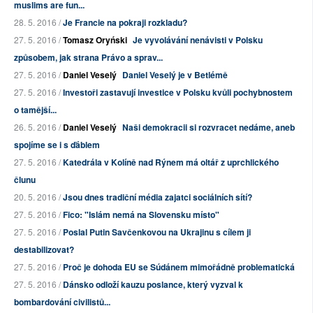
muslims are fun...
28. 5. 2016 /
Je Francie na pokraji rozkladu?
27. 5. 2016 /
Tomasz Oryński
Je vyvolávání nenávisti v Polsku
způsobem, jak strana Právo a sprav...
27. 5. 2016 /
Daniel Veselý
Daniel Veselý je v Betlémě
27. 5. 2016 /
Investoři zastavují investice v Polsku kvůli pochybnostem
o tamější...
26. 5. 2016 /
Daniel Veselý
Naši demokracii si rozvracet nedáme, aneb
spojíme se i s ďáblem
27. 5. 2016 /
Katedrála v Kolíně nad Rýnem má oltář z uprchlického
člunu
20. 5. 2016 /
Jsou dnes tradiční média zajatci sociálních sítí?
27. 5. 2016 /
Fico: "Islám nemá na Slovensku místo"
27. 5. 2016 /
Poslal Putin Savčenkovou na Ukrajinu s cílem ji
destabilizovat?
27. 5. 2016 /
Proč je dohoda EU se Súdánem mimořádně problematická
27. 5. 2016 /
Dánsko odloží kauzu poslance, který vyzval k
bombardování civilistů...