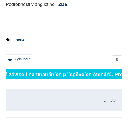
Podrobnosti v angličtině:
ZDE
Sýrie
0
Vytisknout
lně závisejí na finančních příspěvcích čtenářů. Prosí
9756