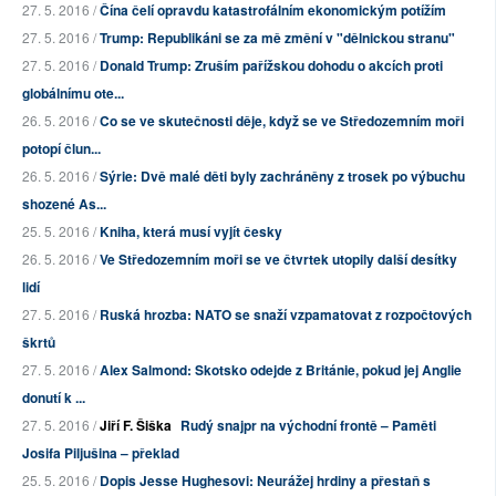
27. 5. 2016 /
Čína čelí opravdu katastrofálním ekonomickým potížím
27. 5. 2016 /
Trump: Republikáni se za mě změní v "dělnickou stranu"
27. 5. 2016 /
Donald Trump: Zruším pařížskou dohodu o akcích proti
globálnímu ote...
26. 5. 2016 /
Co se ve skutečnosti děje, když se ve Středozemním moři
potopí člun...
26. 5. 2016 /
Sýrie: Dvě malé děti byly zachráněny z trosek po výbuchu
shozené As...
25. 5. 2016 /
Kniha, která musí vyjít česky
26. 5. 2016 /
Ve Středozemním moři se ve čtvrtek utopily další desítky
lidí
27. 5. 2016 /
Ruská hrozba: NATO se snaží vzpamatovat z rozpočtových
škrtů
27. 5. 2016 /
Alex Salmond: Skotsko odejde z Británie, pokud jej Anglie
donutí k ...
27. 5. 2016 /
Jiří F. Šiška
Rudý snajpr na východní frontě – Paměti
Josifa Piljušina – překlad
25. 5. 2016 /
Dopis Jesse Hughesovi: Neurážej hrdiny a přestaň s