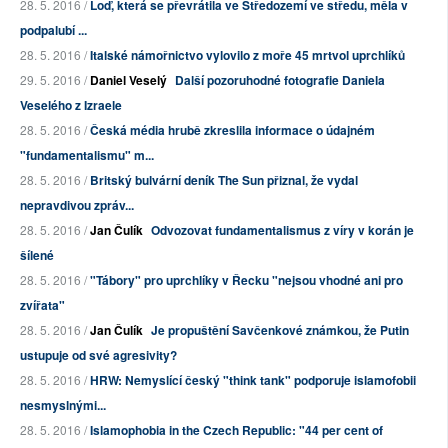
28. 5. 2016 /
Loď, která se převrátila ve Středozemí ve středu, měla v
podpalubí ...
28. 5. 2016 /
Italské námořnictvo vylovilo z moře 45 mrtvol uprchlíků
29. 5. 2016 /
Daniel Veselý
Další pozoruhodné fotografie Daniela
Veselého z Izraele
28. 5. 2016 /
Česká média hrubě zkreslila informace o údajném
"fundamentalismu" m...
28. 5. 2016 /
Britský bulvární deník The Sun přiznal, že vydal
nepravdivou zpráv...
28. 5. 2016 /
Jan Čulík
Odvozovat fundamentalismus z víry v korán je
šílené
28. 5. 2016 /
"Tábory" pro uprchlíky v Řecku "nejsou vhodné ani pro
zvířata"
28. 5. 2016 /
Jan Čulík
Je propuštění Savčenkové známkou, že Putin
ustupuje od své agresivity?
28. 5. 2016 /
HRW: Nemyslící český "think tank" podporuje islamofobii
nesmyslnými...
28. 5. 2016 /
Islamophobia in the Czech Republic: "44 per cent of