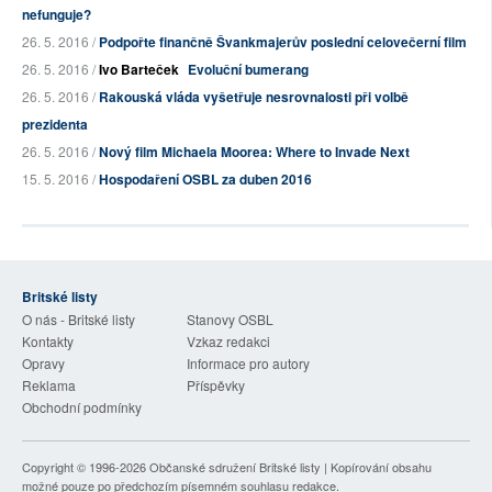
nefunguje?
26. 5. 2016 /
Podpořte finančně Švankmajerův poslední celovečerní film
26. 5. 2016 /
Ivo Barteček
Evoluční bumerang
26. 5. 2016 /
Rakouská vláda vyšetřuje nesrovnalosti při volbě
prezidenta
26. 5. 2016 /
Nový film Michaela Moorea: Where to Invade Next
15. 5. 2016 /
Hospodaření OSBL za duben 2016
Britské listy
O nás - Britské listy
Stanovy OSBL
Kontakty
Vzkaz redakci
Opravy
Informace pro autory
Reklama
Příspěvky
Obchodní podmínky
Copyright © 1996-2026
Občanské sdružení Britské listy
| Kopírování obsahu
možné pouze po předchozím písemném souhlasu redakce.