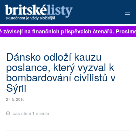
ě závisejí na finančních příspěvcích čtenářů. Prosíme,
PŘIHLÁSIT
AKTUÁLNÍ VYDÁNÍ
Dánsko odloží kauzu
ARCHIV
poslance, který vyzval k
bombardování civilistů v
ROZHOVORY
Sýrii
TÉMATA
27. 5. 2016
NEJČTENĚJŠÍ ZA 7 DNÍ
čas čtení 1 minuta
AUTOŘI
PŘÍSPĚVKY NA PROVOZ