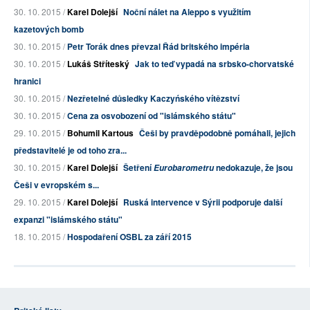
30. 10. 2015 /
Karel Dolejší
Noční nálet na Aleppo s využitím
kazetových bomb
30. 10. 2015 /
Petr Torák dnes převzal Řád britského impéria
30. 10. 2015 /
Lukáš Stříteský
Jak to teď vypadá na srbsko-chorvatské
hranici
30. 10. 2015 /
Nezřetelné důsledky Kaczyńského vítězství
30. 10. 2015 /
Cena za osvobození od "islámského státu"
29. 10. 2015 /
Bohumil Kartous
Češi by pravděpodobně pomáhali, jejich
představitelé je od toho zra...
30. 10. 2015 /
Karel Dolejší
Šetření
nedokazuje, že jsou
Eurobarometru
Češi v evropském s...
29. 10. 2015 /
Karel Dolejší
Ruská intervence v Sýrii podporuje další
expanzi "islámského státu"
18. 10. 2015 /
Hospodaření OSBL za září 2015