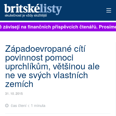
ě závisejí na finančních příspěvcích čtenářů. Prosíme
PŘIHLÁSIT
AKTUÁLNÍ VYDÁNÍ
Západoevropané cítí
ARCHIV
povinnost pomoci
uprchlíkům, většinou ale
ROZHOVORY
ne ve svých vlastních
TÉMATA
zemích
NEJČTENĚJŠÍ ZA 7 DNÍ
31. 10. 2015
AUTOŘI
čas čtení < 1 minuta
PŘÍSPĚVKY NA PROVOZ