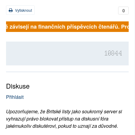
0
Vytisknout
plně závisejí na finančních příspěvcích čtenářů. Prosí
10844
Diskuse
Přihlásit
Upozorňujeme, že Britské listy jako soukromý server si
vyhrazují právo blokovat přístup na diskusní fóra
jakémukoliv diskutérovi, pokud to uznají za důvodné.