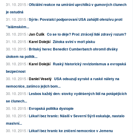
31. 10. 2015 /
Oficiální reakce na umírání uprchlíků v gumových člunech
je ostudná
31. 10. 2015 /
Sýrie: Povstalci podporovaní USA zahájili ofenzívu proti
"islámském...
30. 10. 2015 /
Jan Čulík
Co se to děje? Proč ztrácejí lidé zdravý rozum?
31. 10. 2015 /
Karel Dolejší
Zátoka sviní v moři písku
30. 10. 2015 /
Britský herec Benedict Cumberbatch ohromil diváky
útokem na politik...
30. 10. 2015 /
Karel Dolejší
Ruský historický revizionismus a evropská
bezpečnost
30. 10. 2015 /
Daniel Veselý
USA odsuzují syrské a ruské nálety na
nemocnice, zatímco jejich bom...
30. 10. 2015 /
Lesbos každý den: stovky vyděšených lidí na potápějících
se člunech...
30. 10. 2015 /
Evropská politika dystopie
30. 10. 2015 /
Lékaři bez hranic: Násilí v Severní Sýrii eskaluje, nastalo
masivní...
30. 10. 2015 /
Lékaři bez hranic ke zničení nemocnice v Jemenu