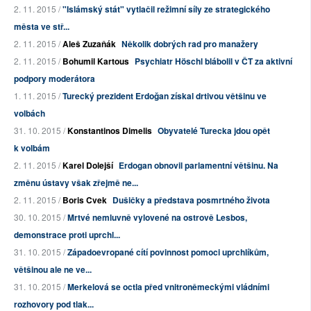
2. 11. 2015 /
"Islámský stát" vytlačil režimní síly ze strategického
města ve stř...
2. 11. 2015 /
Aleš Zuzaňák
Několik dobrých rad pro manažery
2. 11. 2015 /
Bohumil Kartous
Psychiatr Höschl blábolil v ČT za aktivní
podpory moderátora
1. 11. 2015 /
Turecký prezident Erdoğan získal drtivou většinu ve
volbách
31. 10. 2015 /
Konstantinos Dimelis
Obyvatelé Turecka jdou opět
k volbám
2. 11. 2015 /
Karel Dolejší
Erdogan obnovil parlamentní většinu. Na
změnu ústavy však zřejmě ne...
2. 11. 2015 /
Boris Cvek
Dušičky a představa posmrtného života
30. 10. 2015 /
Mrtvé nemluvně vylovené na ostrově Lesbos,
demonstrace proti uprchl...
31. 10. 2015 /
Západoevropané cítí povinnost pomoci uprchlíkům,
většinou ale ne ve...
31. 10. 2015 /
Merkelová se octla před vnitroněmeckými vládními
rozhovory pod tlak...