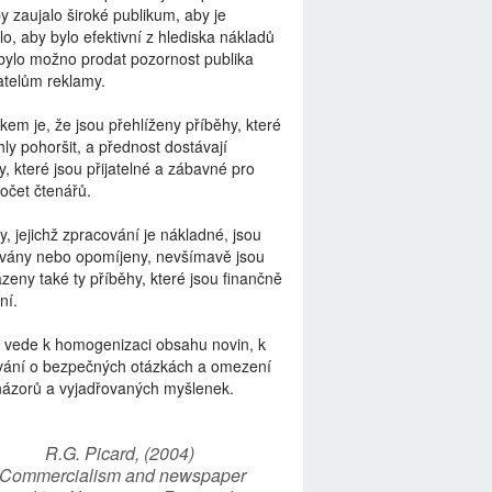
by zaujalo široké publikum, aby je
lo, aby bylo efektivní z hlediska nákladů
bylo možno prodat pozornost publika
telům reklamy.
kem je, že jsou přehlíženy příběhy, které
ly pohoršit, a přednost dostávají
y, které jsou přijatelné a zábavné pro
počet čtenářů.
y, jejichž zpracování je nákladné, jsou
vány nebo opomíjeny, nevšímavě jsou
zeny také ty příběhy, které jsou finančně
ní.
 vede k homogenizaci obsahu novin, k
vání o bezpečných otázkách a omezení
názorů a vyjadřovaných myšlenek.
R.G. Picard, (2004)
“Commercialism and newspaper