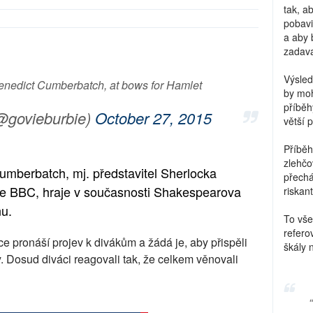
tak, a
pobavi
a aby 
zadava
Výsled
 Benedict Cumberbatch, at bows for Hamlet
by moh
příběh
@govieburbie)
October 27, 2015
větší 
Příběh
zlehčo
umberbatch, mj. představitel Sherlocka
přechá
ze BBC, hraje v současnosti Shakespearova
riskant
u.
To vše
refero
 pronáší projev k divákům a žádá je, aby přispěli
škály 
. Dosud diváci reagovali tak, že celkem věnovali