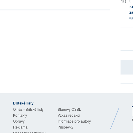
3.
Kl
za
s
Britské listy
O nás - Britské listy
Stanovy OSBL
Kontakty
Vzkaz redakci
Opravy
Informace pro autory
Reklama
Příspěvky
Obchodní podmínky