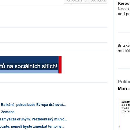
nejnovější
oblíbené
Polit
Marč
 Balkáně, pokud bude Evropa drátovat...
a Zemana
esmysl za druhým. Prezidentský mluvč...
uzíte, neměli byste zmeškat tento ne...