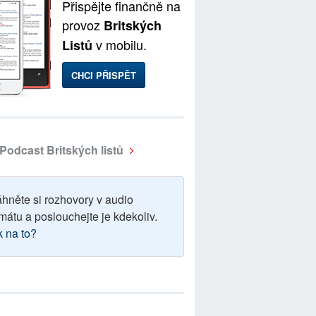
Přispějte finančně na
provoz
Britských
v mobilu.
Listů
CHCI PŘISPĚT
Podcast Britských listů
áhněte si rozhovory v audio
mátu a poslouchejte je kdekoliv.
k na to?