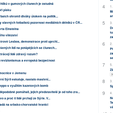
rchlíků v gumových člunech je ostudná
1.
ři písku
M
an
atch ohromil diváky útokem na politik...
 slavných fotbalistů pozornost mediálních dělníků v ČR...
3.
Dů
rta Einsteina
tu
ho vítězství
za
rově Lesbos, demonstrace proti uprchl...
2.
ných lidí na potápějících se člunech...
P
za
ztrácejí lidé zdravý rozum?
s
 revizionismus a evropská bezpečnost
5.
Zá
nemocnice v Jemenu
3
ní Sýrii eskaluje, nastalo masivní...
3.
leppo s využitím kazetových bomb
S
ěpodobně pomáhali, jejich představitelé je od toho zra...
4.
No
a proč ti lidé prchají ze Sýrie. V...
Te
padá na srbsko-chorvatské hranici
vá
5