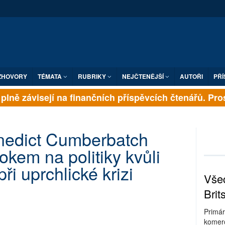
ZHOVORY
TÉMATA
RUBRIKY
NEJČTENĚJŠÍ
AUTOŘI
PŘÍ
plně závisejí na finančních příspěvcích čtenářů. Prosí
enedict Cumberbatch
okem na politiky kvůli
při uprchlické krizi
Všec
Brit
Primár
komerc