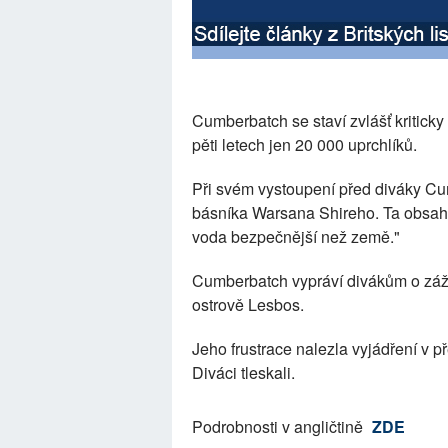
Cumberbatch se staví zvlášť kriticky
pěti letech jen 20 000 uprchlíků.
Při svém vystoupení před diváky C
básníka Warsana Shireho. Ta obsahuj
voda bezpečnější než země."
Cumberbatch vypráví divákům o záži
ostrově Lesbos.
Jeho frustrace nalezla vyjádření v př
Diváci tleskali.
Podrobnosti v angličtině
ZDE