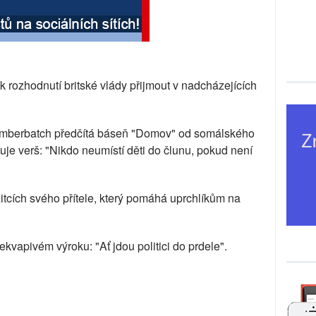
 k rozhodnutí britské vlády přijmout v nadcházejících
umberbatch předčítá báseň "Domov" od somálského
e verš: "Nikdo neumístí děti do člunu, pokud není
tcích svého přítele, který pomáhá uprchlíkům na
ekvapivém výroku: "Ať jdou politici do prdele".