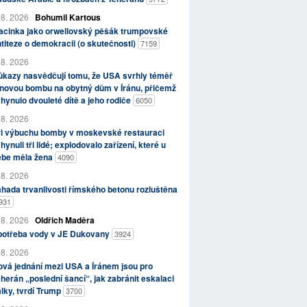
 8. 2026
Bohumil Kartous
acinka jako orwellovský pěšák trumpovské
titeze o demokracii (o skutečnosti)
7159
 8. 2026
kazy nasvědčují tomu, že USA svrhly téměř
novou bombu na obytný dům v Íránu, přičemž
hynulo dvouleté dítě a jeho rodiče
6050
 8. 2026
ři výbuchu bomby v moskevské restauraci
hynuli tři lidé; explodovalo zařízení, které u
ebe měla žena
4090
 8. 2026
hada trvanlivosti římského betonu rozluštěna
931
 8. 2026
Oldřich Maděra
potřeba vody v JE Dukovany
3924
 8. 2026
vá jednání mezi USA a Íránem jsou pro
herán „poslední šancí“, jak zabránit eskalaci
lky, tvrdí Trump
3700