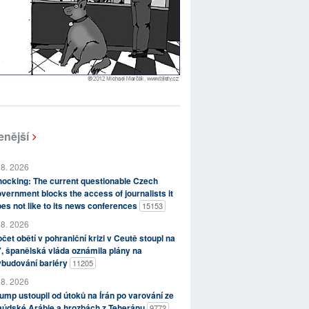
enější
 8. 2026
ocking: The current questionable Czech
vernment blocks the access of journalists it
es not like to its news conferences
15153
 8. 2026
čet obětí v pohraniční krizi v Ceutě stoupl na
, španělská vláda oznámila plány na
ybudování bariéry
11205
 8. 2026
ump ustoupil od útoků na Írán po varování ze
aúdské Arábie a hrozbách z Teheránu
9772