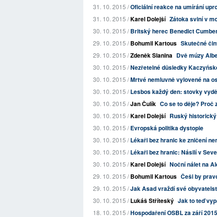
31. 10. 2015 /
Oficiální reakce na umírání up
31. 10. 2015 /
Karel Dolejší
Zátoka sviní v mo
30. 10. 2015 /
Britský herec Benedict Cumberb
29. 10. 2015 /
Bohumil Kartous
Skutečné činy
29. 10. 2015 /
Zdeněk Slanina
Dvě múzy Albe
30. 10. 2015 /
Nezřetelné důsledky Kaczyńské
30. 10. 2015 /
Mrtvé nemluvně vylovené na ost
30. 10. 2015 /
Lesbos každý den: stovky vyděše
30. 10. 2015 /
Jan Čulík
Co se to děje? Proč 
30. 10. 2015 /
Karel Dolejší
Ruský historický
30. 10. 2015 /
Evropská politika dystopie
30. 10. 2015 /
Lékaři bez hranic ke zničení 
30. 10. 2015 /
Lékaři bez hranic: Násilí v Sever
30. 10. 2015 /
Karel Dolejší
Noční nálet na A
29. 10. 2015 /
Bohumil Kartous
Češi by pravd
29. 10. 2015 /
Jak Asad vraždí své obyvatelstvo 
30. 10. 2015 /
Lukáš Stříteský
Jak to teď vy
18. 10. 2015 /
Hospodaření OSBL za září 201