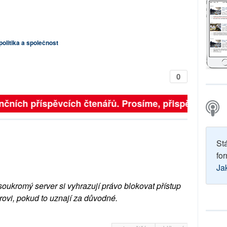
 politika a společnost
0
finančních příspěvcích čtenářů. Prosíme, přispějte. ➥
St
for
Ja
soukromý server si vyhrazují právo blokovat přístup
rovi, pokud to uznají za důvodné.