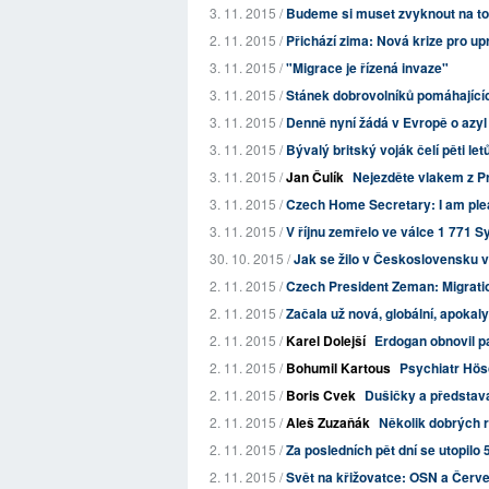
3. 11. 2015 /
Budeme si muset zvyknout na to, 
2. 11. 2015 /
Přichází zima: Nová krize pro up
3. 11. 2015 /
"Migrace je řízená invaze"
3. 11. 2015 /
Stánek dobrovolníků pomáhajícíc
3. 11. 2015 /
Denně nyní žádá v Evropě o azyl 
3. 11. 2015 /
Bývalý britský voják čelí pěti let
3. 11. 2015 /
Jan Čulík
Nejezděte vlakem z Pra
3. 11. 2015 /
Czech Home Secretary: I am plea
3. 11. 2015 /
V říjnu zemřelo ve válce 1 771 S
30. 10. 2015 /
Jak se žilo v Československu 
2. 11. 2015 /
Czech President Zeman: Migratio
2. 11. 2015 /
Začala už nová, globální, apokal
2. 11. 2015 /
Karel Dolejší
Erdogan obnovil p
2. 11. 2015 /
Bohumil Kartous
Psychiatr Hösc
2. 11. 2015 /
Boris Cvek
Dušičky a představ
2. 11. 2015 /
Aleš Zuzaňák
Několik dobrých 
2. 11. 2015 /
Za posledních pět dní se utopilo 
2. 11. 2015 /
Svět na křižovatce: OSN a Červen