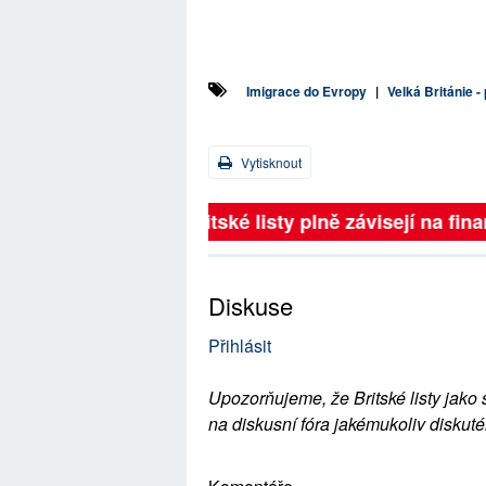
Imigrace do Evropy
|
Velká Británie -
Vytisknout
Britské listy plně závisejí na 
Diskuse
Přihlásit
Upozorňujeme, že Britské listy jako 
na diskusní fóra jakémukoliv diskuté