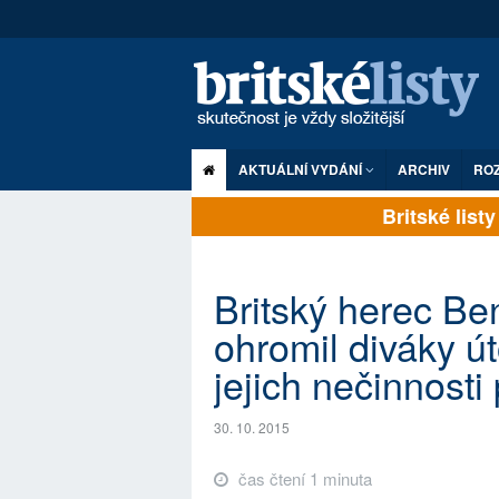
AKTUÁLNÍ VYDÁNÍ
ARCHIV
RO
Britské listy 
Britský herec B
ohromil diváky út
jejich nečinnosti 
30. 10. 2015
čas čtení 1 minuta