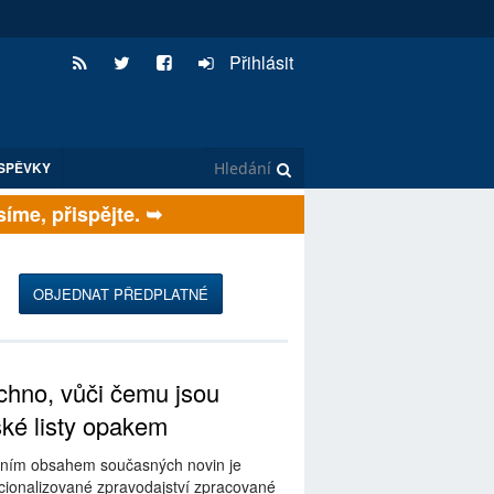
Přihlásit
SPĚVKY
me, přispějte. ➥
OBJEDNAT PŘEDPLATNÉ
hno, vůči čemu jsou
ské listy opakem
ním obsahem současných novin je
ionalizované zpravodajství zpracované