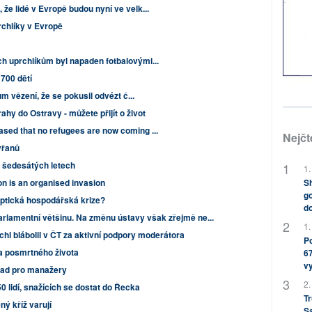
že lidé v Evropě budou nyní ve velk...
rchlíky v Evropě
h uprchlíkům byl napaden fotbalovými...
700 dětí
ům vězení, že se pokusil odvézt č...
hy do Ostravy - můžete přijít o život
sed that no refugees are now coming ...
Nejčt
yřanů
v šedesátých letech
1.
Sh
n is an organised invasion
go
yptická hospodářská krize?
do
arlamentní většinu. Na změnu ústavy však zřejmě ne...
1.
hl blábolil v ČT za aktivní podpory moderátora
Po
a posmrtného života
67
v
rad pro manažery
2.
50 lidí, snažících se dostat do Řecka
Tr
ý kříž varují
S