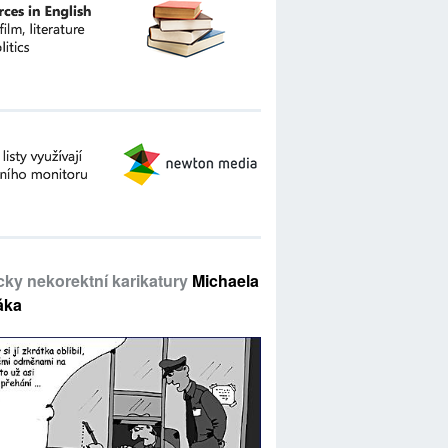
icky nekorektní karikatury
Michaela
áka