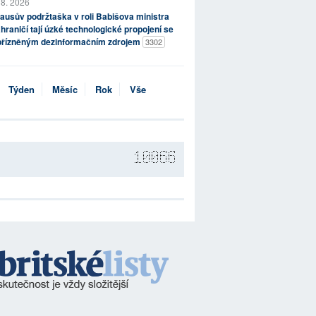
 8. 2026
ausův podržtaška v roli Babišova ministra
hraničí tají úzké technologické propojení se
přízněným dezinformačním zdrojem
3302
Týden
Měsíc
Rok
Vše
10066