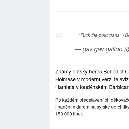
"Fuck the politicians" -
— gav gav galloo (
Známý britský herec Benedict C
Holmese v moderní verzi televi
Hamleta v londýnském Barbican
Po každém představení při děkovačce
finančním darem na syrské uprchlíky
150 000 liber.