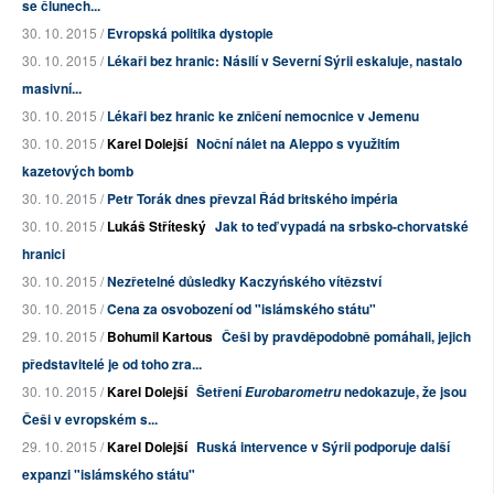
se člunech...
30. 10. 2015 /
Evropská politika dystopie
30. 10. 2015 /
Lékaři bez hranic: Násilí v Severní Sýrii eskaluje, nastalo
masivní...
30. 10. 2015 /
Lékaři bez hranic ke zničení nemocnice v Jemenu
30. 10. 2015 /
Karel Dolejší
Noční nálet na Aleppo s využitím
kazetových bomb
30. 10. 2015 /
Petr Torák dnes převzal Řád britského impéria
30. 10. 2015 /
Lukáš Stříteský
Jak to teď vypadá na srbsko-chorvatské
hranici
30. 10. 2015 /
Nezřetelné důsledky Kaczyńského vítězství
30. 10. 2015 /
Cena za osvobození od "islámského státu"
29. 10. 2015 /
Bohumil Kartous
Češi by pravděpodobně pomáhali, jejich
představitelé je od toho zra...
30. 10. 2015 /
Karel Dolejší
Šetření
nedokazuje, že jsou
Eurobarometru
Češi v evropském s...
29. 10. 2015 /
Karel Dolejší
Ruská intervence v Sýrii podporuje další
expanzi "islámského státu"