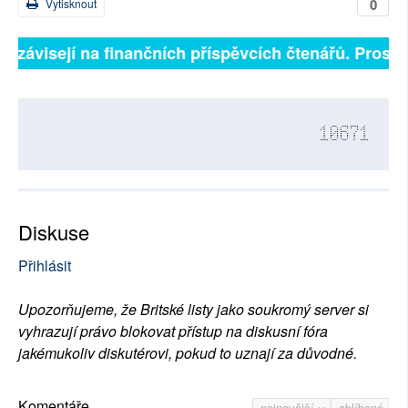
0
Vytisknout
ně závisejí na finančních příspěvcích čtenářů. Prosíme
10671
Diskuse
Přihlásit
Upozorňujeme, že Britské listy jako soukromý server si
vyhrazují právo blokovat přístup na diskusní fóra
jakémukoliv diskutérovi, pokud to uznají za důvodné.
Komentáře
nejnovější
oblíbené