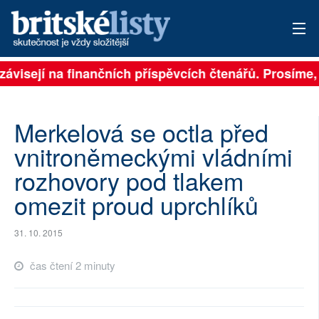
 závisejí na finančních příspěvcích čtenářů. Prosíme, 
PŘIHLÁSIT
AKTUÁLNÍ VYDÁNÍ
Merkelová se octla před
ARCHIV
vnitroněmeckými vládními
rozhovory pod tlakem
ROZHOVORY
omezit proud uprchlíků
TÉMATA
31. 10. 2015
NEJČTENĚJŠÍ ZA 7 DNÍ
čas čtení 2 minuty
AUTOŘI
PŘÍSPĚVKY NA PROVOZ