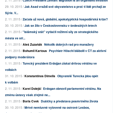
2. 11. 2015 /
Czech President Zeman: Migration is an organised invasion
29. 10. 2015 /
Jak Asad vraždí své obyvatelstvo a proč ti lidé prchají ze
Sýrie. V...
2. 11. 2015 /
Začala už nová, globální, apokalyptická hospodářská krize?
30. 10. 2015 /
Jak se žilo v Československu v šedesátých letech
2. 11. 2015 /
"Islámský stát" vytlačil režimní síly ze strategického
města ve stř...
2. 11. 2015 /
Aleš Zuzaňák
Několik dobrých rad pro manažery
2. 11. 2015 /
Bohumil Kartous
Psychiatr Höschl blábolil v ČT za aktivní
podpory moderátora
1. 11. 2015 /
Turecký prezident Erdoğan získal drtivou většinu ve
volbách
31. 10. 2015 /
Konstantinos Dimelis
Obyvatelé Turecka jdou opět
k volbám
2. 11. 2015 /
Karel Dolejší
Erdogan obnovil parlamentní většinu. Na
změnu ústavy však zřejmě ne...
2. 11. 2015 /
Boris Cvek
Dušičky a představa posmrtného života
30. 10. 2015 /
Mrtvé nemluvně vylovené na ostrově Lesbos,