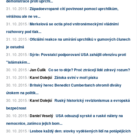
demonstrace proti uprchl...
31. 10. 2015 /
Západoevropané cítí povinnost pomoci uprchlíkům,
většinou ale ne ve...
31. 10. 2015 /
Merkelová se octla před vnitroněmeckými vládními
rozhovory pod tlak...
31. 10. 2015 /
Oficiální reakce na umírání uprchlíků v gumových člunech
je ostudná
31. 10. 2015 /
Sýrie: Povstalci podporovaní USA zahájili ofenzívu proti
"islámském...
30. 10. 2015 /
Jan Čulík
Co se to děje? Proč ztrácejí lidé zdravý rozum?
31. 10. 2015 /
Karel Dolejší
Zátoka sviní v moři písku
30. 10. 2015 /
Britský herec Benedict Cumberbatch ohromil diváky
útokem na politik...
30. 10. 2015 /
Karel Dolejší
Ruský historický revizionismus a evropská
bezpečnost
30. 10. 2015 /
Daniel Veselý
USA odsuzují syrské a ruské nálety na
nemocnice, zatímco jejich bom...
30. 10. 2015 /
Lesbos každý den: stovky vyděšených lidí na potápějících