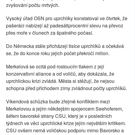
zvyšování počtu mrtvých.
Vysoký úřad OSN pro uprchlíky konstatoval ve čtvrtek, že
pašeráci nabízejí až padesátiprocentní slevu na převoz
přes moře v člunech za špatného počasí.
Do Německa stále přicházejí tisíce uprchlíků a očekává
se, že do konce roku jejich počet překročí milion.
Merkelová se ocitá pod rostoucím tlakem z její
konzervativní aliance a od voličů, aby dokázala, že
uprchlickou krizi zvládá. Města si stěžují, že nejsou
schopna před příchodem zimy zvládnout počty uprchlíků.
Víkendová schůzka bude zřejmě konfliktem mezi
Merkelovou a jejím někdejším spojencem Seehoferem,
šéfem bavorské strany CSU, který je v posledních
týdnech ve věci uprchlické krize jejím největším kritikem.
CSU ovšem nemá voličskou podporu mimo Bavorsko a