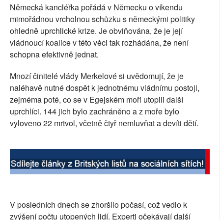
Německá kancléřka pořádá v Německu o víkendu
SOCIÁLNÍ SÍTĚ
mimořádnou vrcholnou schůzku s německými politiky
ohledně uprchlické krize. Je obviňována, že je její
RUBRIKY
vládnoucí koalice v této věci tak rozhádána, že není
schopna efektivně jednat.
PLNÁ VERZE STRÁNEK
Mnozí činitelé vlády Merkelové si uvědomují, že je
naléhavě nutné dospět k jednotnému vládnímu postoji,
zejméma poté, co se v Egejském moři utopili další
uprchlíci. 144 jich bylo zachráněno a z moře bylo
vyloveno 22 mrtvol, včetně čtyř nemluvňat a devíti dětí.
V posledních dnech se zhoršilo počasí, což vedlo k
zvýšení počtu utopených lidí. Experti očekávají další