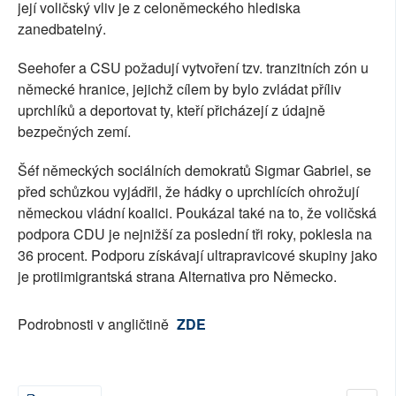
její voličský vliv je z celoněmeckého hlediska
zanedbatelný.
Seehofer a CSU požadují vytvoření tzv. tranzitních zón u
německé hranice, jejichž cílem by bylo zvládat příliv
uprchlíků a deportovat ty, kteří přicházejí z údajně
bezpečných zemí.
Šéf německých sociálních demokratů Sigmar Gabriel, se
před schůzkou vyjádřil, že hádky o uprchlících ohrožují
německou vládní koalici. Poukázal také na to, že voličská
podpora CDU je nejnižší za poslední tři roky, poklesla na
36 procent. Podporu získávají ultrapravicové skupiny jako
je protiimigrantská strana Alternativa pro Německo.
Podrobnosti v angličtině
ZDE