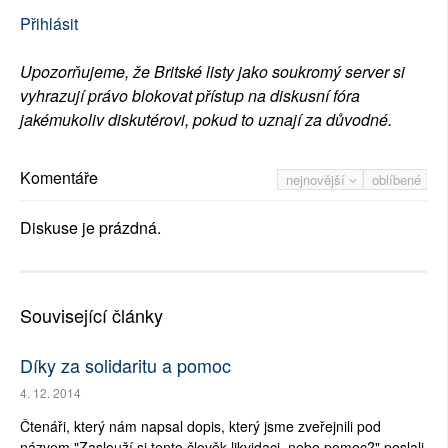
Přihlásit
Upozorňujeme, že Britské listy jako soukromý server si
vyhrazují právo blokovat přístup na diskusní fóra
jakémukoliv diskutérovi, pokud to uznají za důvodné.
Komentáře
nejnovější
oblíbené
Diskuse je prázdná.
Související články
Díky za solidaritu a pomoc
4. 12. 2014
Čtenáři, který nám napsal dopis, který jsme zveřejnili pod
názvem "Zaslouží si tento člověk likvidaci, nebo pomoc?" poslali