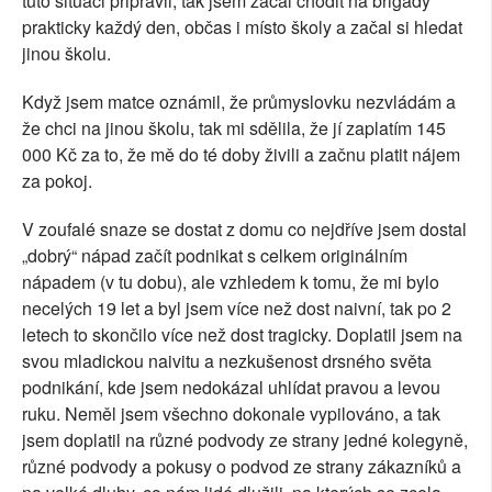
tuto situaci připravil, tak jsem začal chodit na brigády
prakticky každý den, občas i místo školy a začal si hledat
jinou školu.
Když jsem matce oznámil, že průmyslovku nezvládám a
že chci na jinou školu, tak mi sdělila, že jí zaplatím 145
000 Kč za to, že mě do té doby živili a začnu platit nájem
za pokoj.
V zoufalé snaze se dostat z domu co nejdříve jsem dostal
„dobrý“ nápad začít podnikat s celkem originálním
nápadem (v tu dobu), ale vzhledem k tomu, že mi bylo
necelých 19 let a byl jsem více než dost naivní, tak po 2
letech to skončilo více než dost tragicky. Doplatil jsem na
svou mladickou naivitu a nezkušenost drsného světa
podnikání, kde jsem nedokázal uhlídat pravou a levou
ruku. Neměl jsem všechno dokonale vypilováno, a tak
jsem doplatil na různé podvody ze strany jedné kolegyně,
různé podvody a pokusy o podvod ze strany zákazníků a