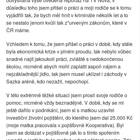
odvysílána výše uvedená reportáž na TV Nova, v
důsledku toho jsem přišel o práci a moji rodiče se k tomu
vyjádřili tak, že bych měl hnít v kriminále několik let a to
se nestalo jenom kvůli tak z*urveným zákonům, které v
ČR máme.
Vzhledem k tomu, že jsem přišel o práci v době, kdy stále
byla ekonomická krize v plném proudu, tak nebylo vůbec
snadné najít jakoukoli práci, zvláště s nedokončenou
školou, nicméně abych mohl zaplatit aspoň nájem a
nejzákladnější jídlo, tak jsem musel uklízet i záchody v
Sazka aréně, kdo nezažil, nepochopí.
V této extrémně těžké situaci jsem prosil svoje rodiče o
pomoc, nicméně vždy beznadějně. V době, kdy se mi
ještě dařilo v podnikání, jsem si s matkou uzavřel
investiční životní pojištění, do kterého jsem dal 25.000 Kč
(moje matka pracovala v pojišťovně Kooperativa). Byl
jsem se dotázat v pojišťovně jak to s tímto spořením