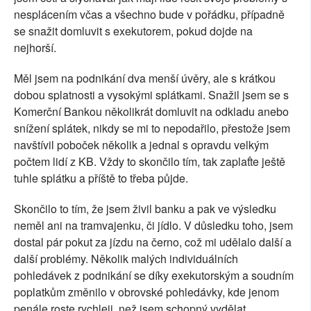
nesplácením včas a všechno bude v pořádku, případně
se snažit domluvit s exekutorem, pokud dojde na
nejhorší.
Měl jsem na podnikání dva menší úvěry, ale s krátkou
dobou splatnosti a vysokými splátkami. Snažil jsem se s
Komerční Bankou několikrát domluvit na odkladu anebo
snížení splátek, nikdy se mi to nepodařilo, přestože jsem
navštívil poboček několik a jednal s opravdu velkým
počtem lidí z KB. Vždy to skončilo tím, tak zaplaťte ještě
tuhle splátku a příště to třeba půjde.
Skončilo to tím, že jsem živil banku a pak ve výsledku
neměl ani na tramvajenku, či jídlo. V důsledku toho, jsem
dostal pár pokut za jízdu na černo, což mi udělalo další a
další problémy. Několik malých individuálních
pohledávek z podnikání se díky exekutorským a soudním
poplatkům změnilo v obrovské pohledávky, kde jenom
penále roste rychleji, než jsem schopný vydělat.