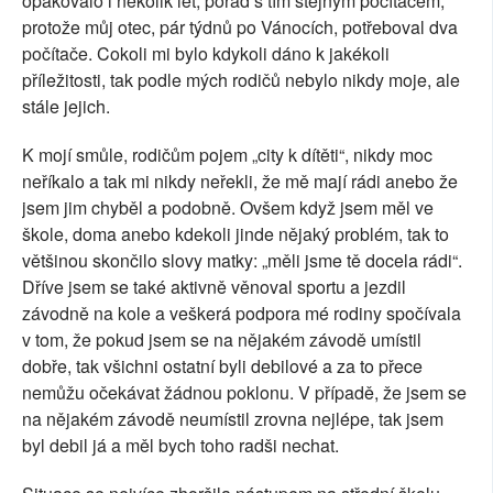
opakovalo i několik let, pořád s tím stejným počítačem,
protože můj otec, pár týdnů po Vánocích, potřeboval dva
počítače. Cokoli mi bylo kdykoli dáno k jakékoli
příležitosti, tak podle mých rodičů nebylo nikdy moje, ale
stále jejich.
K mojí smůle, rodičům pojem „city k dítěti“, nikdy moc
neříkalo a tak mi nikdy neřekli, že mě mají rádi anebo že
jsem jim chyběl a podobně. Ovšem když jsem měl ve
škole, doma anebo kdekoli jinde nějaký problém, tak to
většinou skončilo slovy matky: „měli jsme tě docela rádi“.
Dříve jsem se také aktivně věnoval sportu a jezdil
závodně na kole a veškerá podpora mé rodiny spočívala
v tom, že pokud jsem se na nějakém závodě umístil
dobře, tak všichni ostatní byli debilové a za to přece
nemůžu očekávat žádnou poklonu. V případě, že jsem se
na nějakém závodě neumístil zrovna nejlépe, tak jsem
byl debil já a měl bych toho radši nechat.