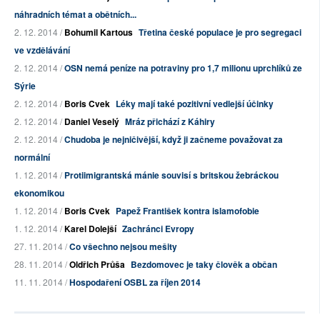
náhradních témat a obětních...
2. 12. 2014 /
Bohumil Kartous
Třetina české populace je pro segregaci
ve vzdělávání
2. 12. 2014 /
OSN nemá peníze na potraviny pro 1,7 milionu uprchlíků ze
Sýrie
2. 12. 2014 /
Boris Cvek
Léky mají také pozitivní vedlejší účinky
2. 12. 2014 /
Daniel Veselý
Mráz přichází z Káhiry
2. 12. 2014 /
Chudoba je nejničivější, když ji začneme považovat za
normální
1. 12. 2014 /
Protiimigrantská mánie souvisí s britskou žebráckou
ekonomikou
1. 12. 2014 /
Boris Cvek
Papež František kontra islamofobie
1. 12. 2014 /
Karel Dolejší
Zachránci Evropy
27. 11. 2014 /
Co všechno nejsou mešity
28. 11. 2014 /
Oldřich Průša
Bezdomovec je taky člověk a občan
11. 11. 2014 /
Hospodaření OSBL za říjen 2014