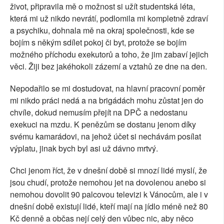
život, připravila mě o možnost si užít studentská léta,
která mi už nikdo nevrátí, podlomila mi kompletně zdraví
a psychiku, dohnala mě na okraj společnosti, kde se
bojím s někým sdílet pokoj či byt, protože se bojím
možného příchodu exekutorů a toho, že jim zabaví jejich
věci. Žiji bez jakéhokoli zázemí a vztahů ze dne na den.
Nepodařilo se mi dostudovat, na hlavní pracovní poměr
mi nikdo práci nedá a na brigádách mohu zůstat jen do
chvíle, dokud nemusím přejít na DPČ a nedostanu
exekuci na mzdu. K penězům se dostanu jenom díky
svému kamarádovi, na jehož účet si nechávám posílat
výplatu, jinak bych byl asi už dávno mrtvý.
Chci jenom říct, že v dnešní době si mnozí lidé myslí, že
jsou chudí, protože nemohou jet na dovolenou anebo si
nemohou dovolit 90 palcovou televizi k Vánocům, ale i v
dnešní době existují lidé, kteří mají na jídlo méně než 80
Kč denně a občas nejí celý den vůbec nic, aby něco