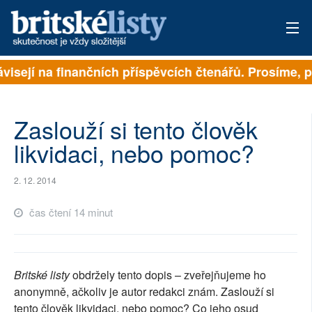
visejí na finančních příspěvcích čtenářů. Prosíme, při
PŘIHLÁSIT
AKTUÁLNÍ VYDÁNÍ
Zaslouží si tento člověk
ARCHIV
likvidaci, nebo pomoc?
ROZHOVORY
2. 12. 2014
TÉMATA
čas čtení 14 minut
NEJČTENĚJŠÍ ZA 7 DNÍ
AUTOŘI
Britské listy
obdržely tento dopis – zveřejňujeme ho
anonymně, ačkoliv je autor redakci znám. Zaslouží si
PŘÍSPĚVKY NA PROVOZ
tento člověk likvidaci, nebo pomoc? Co jeho osud