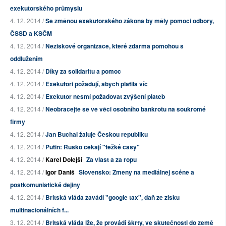
exekutorského průmyslu
4. 12. 2014 /
Se změnou exekutorského zákona by měly pomoci odbory,
ČSSD a KSČM
4. 12. 2014 /
Neziskové organizace, které zdarma pomohou s
oddlužením
4. 12. 2014 /
Díky za solidaritu a pomoc
4. 12. 2014 /
Exekutoři požadují, abych platila víc
4. 12. 2014 /
Exekutor nesmí požadovat zvýšení plateb
4. 12. 2014 /
Neobracejte se ve věci osobního bankrotu na soukromé
firmy
4. 12. 2014 /
Jan Buchal žaluje Českou republiku
4. 12. 2014 /
Putin: Rusko čekají "těžké časy"
4. 12. 2014 /
Karel Dolejší
Za vlast a za ropu
4. 12. 2014 /
Igor Daniš
Slovensko: Zmeny na mediálnej scéne a
postkomunistické dejiny
4. 12. 2014 /
Britská vláda zavádí "google tax", daň ze zisku
multinacionálních f...
3. 12. 2014 /
Britská vláda lže, že provádí škrty, ve skutečnosti do země