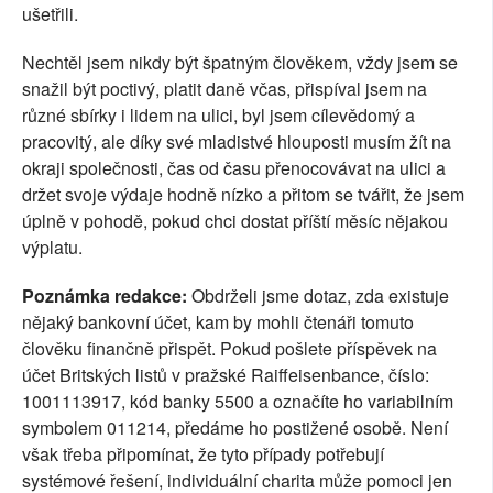
ušetřili.
Nechtěl jsem nikdy být špatným člověkem, vždy jsem se
snažil být poctivý, platit daně včas, přispíval jsem na
různé sbírky i lidem na ulici, byl jsem cílevědomý a
pracovitý, ale díky své mladistvé hlouposti musím žít na
okraji společnosti, čas od času přenocovávat na ulici a
držet svoje výdaje hodně nízko a přitom se tvářit, že jsem
úplně v pohodě, pokud chci dostat příští měsíc nějakou
výplatu.
Poznámka redakce:
Obdrželi jsme dotaz, zda existuje
nějaký bankovní účet, kam by mohli čtenáři tomuto
člověku finančně přispět. Pokud pošlete příspěvek na
účet Britských listů v pražské Raiffeisenbance, číslo:
1001113917, kód banky 5500 a označíte ho variabilním
symbolem 011214, předáme ho postižené osobě. Není
však třeba připomínat, že tyto případy potřebují
systémové řešení, individuální charita může pomoci jen