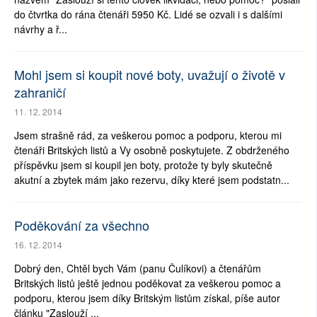
do čtvrtka do rána čtenáři 5950 Kč. Lidé se ozvali i s dalšími
návrhy a ř...
Mohl jsem si koupit nové boty, uvažují o životě v
zahraničí
11. 12. 2014
Jsem strašně rád, za veškerou pomoc a podporu, kterou mi
čtenáři Britských listů a Vy osobně poskytujete. Z obdrženého
příspěvku jsem si koupil jen boty, protože ty byly skutečně
akutní a zbytek mám jako rezervu, díky které jsem podstatn...
Poděkování za všechno
16. 12. 2014
Dobrý den, Chtěl bych Vám (panu Čulíkovi) a čtenářům
Britských listů ještě jednou poděkovat za veškerou pomoc a
podporu, kterou jsem díky Britským listům získal, píše autor
článku "Zaslouží ...