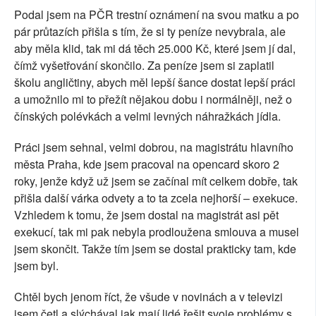
Podal jsem na PČR trestní oznámení na svou matku a po
pár průtazích přišla s tím, že si ty peníze nevybrala, ale
aby měla klid, tak mi dá těch 25.000 Kč, které jsem jí dal,
čímž vyšetřování skončilo. Za peníze jsem si zaplatil
školu angličtiny, abych měl lepší šance dostat lepší práci
a umožnilo mi to přežít nějakou dobu i normálněji, než o
čínských polévkách a velmi levných náhražkách jídla.
Práci jsem sehnal, velmi dobrou, na magistrátu hlavního
města Praha, kde jsem pracoval na opencard skoro 2
roky, jenže když už jsem se začínal mít celkem dobře, tak
přišla další várka odvety a to ta zcela nejhorší – exekuce.
Vzhledem k tomu, že jsem dostal na magistrát asi pět
exekucí, tak mi pak nebyla prodloužena smlouva a musel
jsem skončit. Takže tím jsem se dostal prakticky tam, kde
jsem byl.
Chtěl bych jenom říct, že všude v novinách a v televizi
jsem četl a slýchával jak mají lidé řešit svoje problémy s