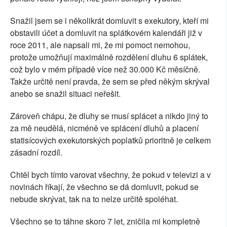
Snažil jsem se i několikrát domluvit s exekutory, kteří mi
obstavili účet a domluvit na splátkovém kalendáři již v
roce 2011, ale napsali mi, že mi pomoct nemohou,
protože umožňují maximálně rozdělení dluhu 6 splátek,
což bylo v mém případě více než 30.000 Kč měsíčně.
Takže určitě není pravda, že sem se před někým skrýval
anebo se snažil situaci neřešit.
Zároveň chápu, že dluhy se musí splácet a nikdo jiný to
za mě neudělá, nicméně ve splácení dluhů a placení
statisícových exekutorských poplatků prioritně je celkem
zásadní rozdíl.
Chtěl bych tímto varovat všechny, že pokud v televizi a v
novinách říkají, že všechno se dá domluvit, pokud se
nebude skrývat, tak na to nelze určitě spoléhat.
Všechno se to táhne skoro 7 let, zničila mi kompletně