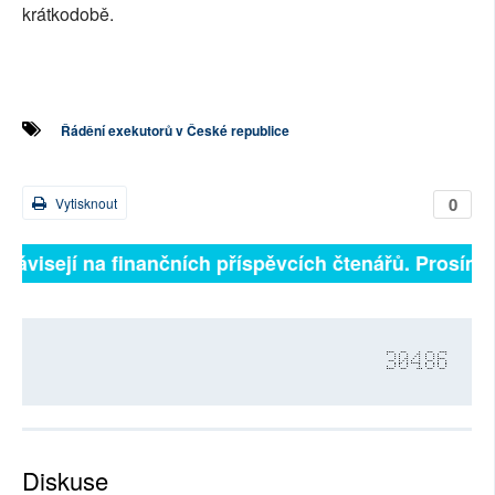
krátkodobě.
Řádění exekutorů v České republice
0
Vytisknout
závisejí na finančních příspěvcích čtenářů. Prosíme, p
30486
Diskuse