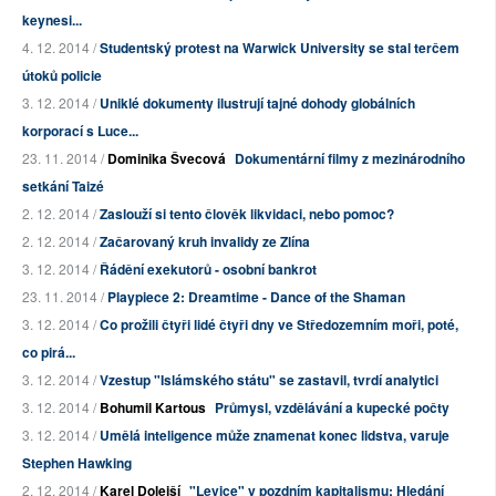
keynesi...
4. 12. 2014 /
Studentský protest na Warwick University se stal terčem
útoků policie
3. 12. 2014 /
Uniklé dokumenty ilustrují tajné dohody globálních
korporací s Luce...
23. 11. 2014 /
Dominika Švecová
Dokumentární filmy z mezinárodního
setkání Taizé
2. 12. 2014 /
Zaslouží si tento člověk likvidaci, nebo pomoc?
2. 12. 2014 /
Začarovaný kruh invalidy ze Zlína
3. 12. 2014 /
Řádění exekutorů - osobní bankrot
23. 11. 2014 /
Playpiece 2: Dreamtime - Dance of the Shaman
3. 12. 2014 /
Co prožili čtyři lidé čtyři dny ve Středozemním moři, poté,
co pirá...
3. 12. 2014 /
Vzestup "Islámského státu" se zastavil, tvrdí analytici
3. 12. 2014 /
Bohumil Kartous
Průmysl, vzdělávání a kupecké počty
3. 12. 2014 /
Umělá inteligence může znamenat konec lidstva, varuje
Stephen Hawking
2. 12. 2014 /
Karel Dolejší
"Levice" v pozdním kapitalismu: Hledání