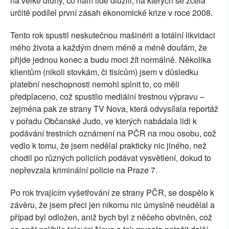
na velké dluhy, co nám lidé dlužili, na kterých se zcela
určitě podílel první zásah ekonomické krize v roce 2008.
Tento rok spustil neskutečnou mašinérii a totální likvidaci
mého života a každým dnem méně a méně doufám, že
přijde jednou konec a budu moci žít normálně. Několika
klientům (nikoli stovkám, či tisícům) jsem v důsledku
platební neschopnosti nemohl splnit to, co měli
předplaceno, což spustilo mediální trestnou výpravu –
zejména pak ze strany TV Nova, která odvysílala reportáž
v pořadu Občanské Judo, ve kterých nabádala lidi k
podávání trestních oznámení na PČR na mou osobu, což
vedlo k tomu, že jsem nedělal prakticky nic jiného, než
chodil po různých policiích podávat vysvětlení, dokud to
nepřevzala kriminální policie na Praze 7.
Po rok trvajícím vyšetřování ze strany PČR, se dospělo k
závěru, že jsem přeci jen nikomu nic úmyslně neudělal a
případ byl odložen, aniž bych byl z něčeho obviněn, což