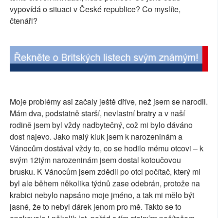
vypovídá o situaci v České republice? Co myslíte,
SOCIÁLNÍ SÍTĚ
čtenáři?
RUBRIKY
PLNÁ VERZE STRÁNEK
Moje problémy asi začaly ještě dříve, než jsem se narodil.
Mám dva, podstatně starší, nevlastní bratry a v naší
rodině jsem byl vždy nadbytečný, což mi bylo dáváno
dost najevo. Jako malý kluk jsem k narozeninám a
Vánocům dostával vždy to, co se hodilo mému otcovi – k
svým 12tým narozeninám jsem dostal kotoučovou
brusku. K Vánocům jsem zdědil po otci počítač, který mi
byl ale během několika týdnů zase odebrán, protože na
krabici nebylo napsáno moje jméno, a tak mi mělo být
jasné, že to nebyl dárek jenom pro mě. Takto se to