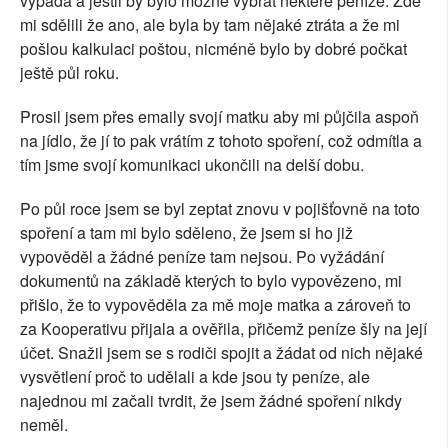
vypadá a jestli by bylo možné vybrat některé peníze. Zde
mi sdělili že ano, ale byla by tam nějaké ztráta a že mi
pošlou kalkulaci poštou, nicméně bylo by dobré počkat
ještě půl roku.
Prosil jsem přes emaily svojí matku aby mi půjčila aspoň
na jídlo, že jí to pak vrátím z tohoto spoření, což odmítla a
tím jsme svojí komunikaci ukončili na delší dobu.
Po půl roce jsem se byl zeptat znovu v pojišťovně na toto
spoření a tam mi bylo sděleno, že jsem si ho již
vypověděl a žádné peníze tam nejsou. Po vyžádání
dokumentů na základě kterých to bylo vypovězeno, mi
přišlo, že to vypověděla za mě moje matka a zároveň to
za Kooperativu přijala a ověřila, přičemž peníze šly na její
účet. Snažil jsem se s rodiči spojit a žádat od nich nějaké
vysvětlení proč to udělali a kde jsou ty peníze, ale
najednou mi začali tvrdit, že jsem žádné spoření nikdy
neměl.