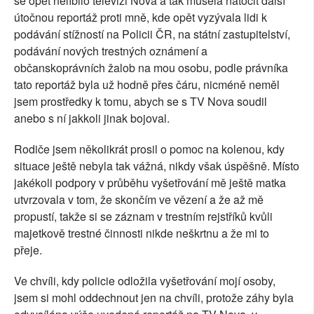
se opět nelíbilo televizi Nova a tak musela natočit další
útočnou reportáž proti mně, kde opět vyzývala lidi k
podávání stížností na Policii ČR, na státní zastupitelství,
podávání nových trestných oznámení a
občanskoprávních žalob na mou osobu, podle právníka
tato reportáž byla už hodně přes čáru, nicméně neměl
jsem prostředky k tomu, abych se s TV Nova soudil
anebo s ní jakkoli jinak bojoval.
Rodiče jsem několikrát prosil o pomoc na kolenou, kdy
situace ještě nebyla tak vážná, nikdy však úspěšně. Místo
jakékoli podpory v průběhu vyšetřování mě ještě matka
utvrzovala v tom, že skončím ve vězení a že až mě
propustí, takže si se záznam v trestním rejstříků kvůli
majetkově trestné činnosti nikde neškrtnu a že mi to
přeje.
Ve chvíli, kdy policie odložila vyšetřování mojí osoby,
jsem si mohl oddechnout jen na chvíli, protože záhy byla