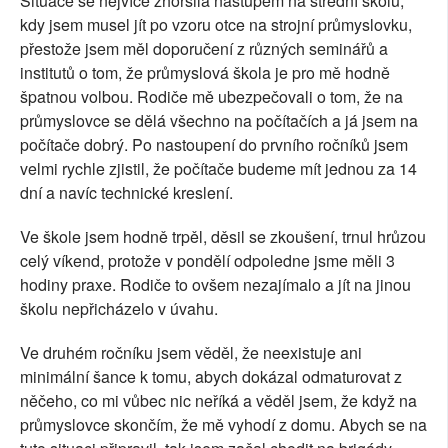
Situace se nejvíce zhoršila nástupem na střední školu,
kdy jsem musel jít po vzoru otce na strojní průmyslovku,
přestože jsem měl doporučení z různých seminářů a
institutů o tom, že průmyslová škola je pro mě hodně
špatnou volbou. Rodiče mě ubezpečovali o tom, že na
průmyslovce se dělá všechno na počítačích a já jsem na
počítače dobrý. Po nastoupení do prvního ročníků jsem
velmi rychle zjistil, že počítače budeme mít jednou za 14
dní a navíc technické kreslení.
Ve škole jsem hodně trpěl, děsil se zkoušení, trnul hrůzou
celý víkend, protože v pondělí odpoledne jsme měli 3
hodiny praxe. Rodiče to ovšem nezajímalo a jít na jinou
školu nepřicházelo v úvahu.
Ve druhém ročníku jsem věděl, že neexistuje ani
minimální šance k tomu, abych dokázal odmaturovat z
něčeho, co mi vůbec nic neříká a věděl jsem, že když na
průmyslovce skončím, že mě vyhodí z domu. Abych se na