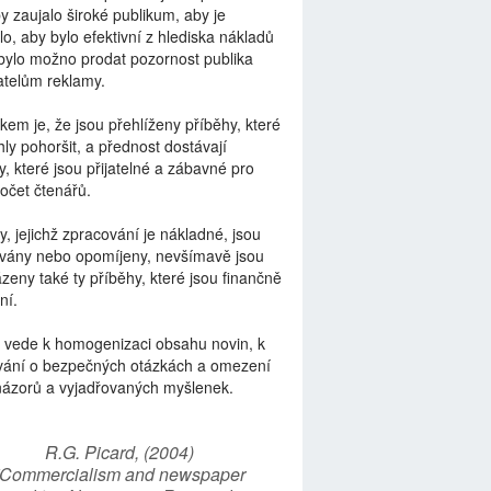
by zaujalo široké publikum, aby je
lo, aby bylo efektivní z hlediska nákladů
bylo možno prodat pozornost publika
telům reklamy.
kem je, že jsou přehlíženy příběhy, které
ly pohoršit, a přednost dostávají
y, které jsou přijatelné a zábavné pro
počet čtenářů.
y, jejichž zpracování je nákladné, jsou
vány nebo opomíjeny, nevšímavě jsou
zeny také ty příběhy, které jsou finančně
ní.
 vede k homogenizaci obsahu novin, k
vání o bezpečných otázkách a omezení
názorů a vyjadřovaných myšlenek.
R.G. Picard, (2004)
“Commercialism and newspaper