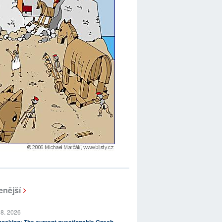
enější
 8. 2026