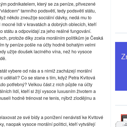
ským podnikatelem, který se za peníze, přivezené
 "vládcem" tamního podsvětí, tedy podsvětí státu,
Když někdo zneužije sociální dávky, nedá mu to
ocné lidi v kravatách a dobrých oblecích, kteří
o státu a odpovídají za jeho reálné fungování.
tech, protože díky zcela morálním politikům je Česká
 tím ty peníze pošle na účty hodně bohatým velmi
dy užije doušek laciného vína, než ho vysoce
dě.
stát vybere od nás a s nimiž zacházejí morální
mi udělali? Co se stane s tím, když Petra Kvitová
do potřebný? Velkou část z nich půjde na účty
ích lidí, kteří si žijí vysoce luxusním životem a
- museli hodně trénovat ne tenis, nýbrž zlodějinu a
relaxovat ze své bídy a ponížení nenávistí ke Kvitové
y, naopak vysoce morální politici, kteří vytvářejí