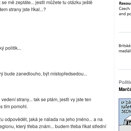
e mě zeptáte... jestli můžete tu otázku ještě
em strany jste říkal...?
 politik...
rý bude zanedlouho, být místopředsedou...
Polit
Marč
dení strany... tak se ptám, jestli vy jste ten
 s tím pomohl.
žu odpovědět, jaká je nálada na jeho jméno... a na
m regionu, který třeba znám... budem třeba říkat střední