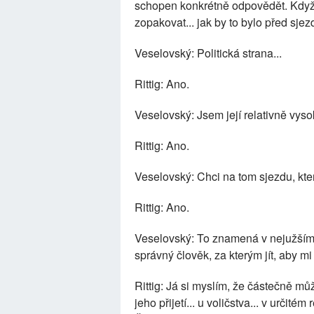
schopen konkrétně odpovědět. Když s
zopakovat... jak by to bylo před sjezd
Veselovský: Politická strana...
Rittig: Ano.
Veselovský: Jsem její relativně vysoký
Rittig: Ano.
Veselovský: Chci na tom sjezdu, kte
Rittig: Ano.
Veselovský: To znamená v nejužším ve
správný člověk, za kterým jít, aby mi
Rittig: Já si myslím, že částečně mů
jeho přijetí... u voličstva... v určité