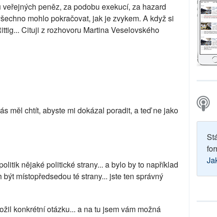
 veřejných peněz, za podobu exekucí, za hazard
všechno mohlo pokračovat, jak je zvykem. A když si
ittig... Cituji z rozhovoru Martina Veselovského
s měl chtít, abyste mi dokázal poradit, a teď ne jako
St
for
Ja
olitik nějaké politické strany... a bylo by to například
h být místopředsedou té strany... jste ten správný
oložil konkrétní otázku... a na tu jsem vám možná