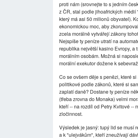
proti nám (srovnejte to s jedním če
z ČR, stal podle jihoafrických médií
který má asi 50 milionů obyvatel). 
ekonomickou moc, aby zkorumpoval m
zcela morálně vytvářejí zákony tohot
Nejspíše ty peníze utratí na automa
republika největší kasino Evropy, a
morálním osobám. Možná si naposle
morální exekutor dožene k sebevraž
Co se ovšem děje s penězi, které si 
politikové podle zákonů, které si sa
zaplatí daně? Dostane ty peníze něk
(třeba zrovna do Monaka) velmi moráln
kteří -- na rozdíl od Petry Kvitové -
zločinnost.
Výsledek je jasný: tupý lid se musí 
a k "ulejvákům", kteří zneužívají dávk