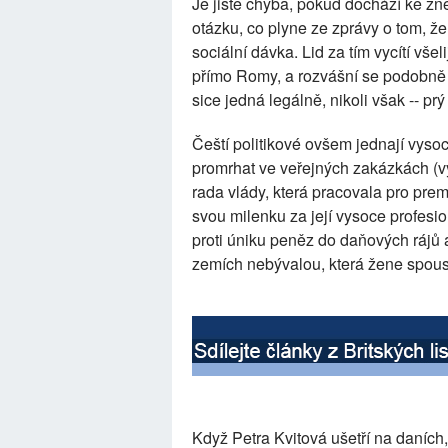
Je jistě chyba, pokud dochází ke zn
otázku, co plyne ze zprávy o tom, 
sociální dávka. Lid za tím vycítí vše
přímo Romy, a rozvášní se podobně j
sice jedná legálně, nikoli však -- prý
Čeští politikové ovšem jednají vyso
promrhat ve veřejných zakázkách (
rada vlády, která pracovala pro pre
svou milenku za její vysoce profesi
proti úniku peněz do daňových rájů 
zemích nebývalou, která žene spoustu
Když Petra Kvitová ušetří na daních,