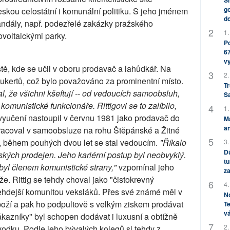
Sh
go
ou celostátní i komunální politiku. S jeho jménem
do
ndály, např. podezřelé zakázky pražského
1.
voltaickými parky.
Po
67
v
ště, kde se učil v oboru prodavač a lahůdkář. Na
2.
ukertů, což bylo považováno za prominentní místo.
Tr
, že všichni kšeftují -- od vedoucích samoobsluh,
S
omunistické funkcionáře. Rittigovi se to zalíbilo,
1.
yučení nastoupil v červnu 1981 jako prodavač do
M
an
pracoval v samoobsluze na rohu Štěpánské a Žitné
o, během pouhých dvou let se stal vedoucím.
"Říkalo
3.
Dů
kých prodejen. Jeho kariérní postup byl neobvyklý.
tu
nebyl členem komunistické strany,"
vzpomínal jeho
za
e. Rittig se tehdy choval jako "čistokrevný
4.
tehdejší komunitou veksláků. Přes své známé měl v
No
boží a pak ho podpultově s velkým ziskem prodávat
Te
vá
kazníky" byl schopen dodávat i luxusní a obtížně
2.
 vodku. Podle jeho bývalých kolegů si tehdy z