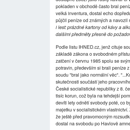
pokladen v obchodě často bral pení
velká inventura, dostal echo dopředu
půjčil peníze od známých a navozil 
i lest: prázdné kartony od kávy a al
dalšími předměty přesně do požado
Podle listu IHNED.cz, jenž cituje so
základě zákona o svobodném přístup
zatčení v červnu 1985 spolu se svý
potravin, především si brali peníze 
soudu "bral jako normální věc". "...Kr
skutečnosti součástí jeho pracovníh
České socialistické republiky z 8. 
tisíc korun, což byla na tehdejší po
devíti lety odnětí svobody poté, co 
majetku v socialistickém vlastnictví. 
že ještě před pravomocným rozsudke
dostal na svobodu po Havlově amnes