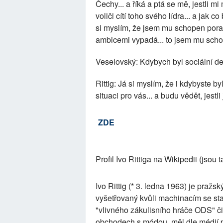
Čechy... a říká a ptá se mě, jestli mi
voliči cítí toho svého lídra... a jak co 
si myslím, že jsem mu schopen poradi
ambicemi vypadá... to jsem mu schop
Veselovský: Kdybych byl sociální de
Rittig: Já si myslím, že i kdybyste by
situaci pro vás... a budu vědět, jestli
ZDE
Profil Ivo Rittiga na Wikipedii (jsou
Ivo Rittig (* 3. ledna 1963) je pražs
vyšetřovaný kvůli machinacím se s
"vlivného zákulisního hráče ODS" či 
obchodech s módou, měl dle médií pro