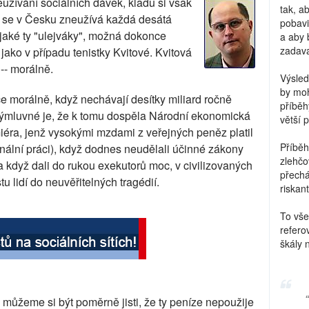
eužívání sociálních dávek, kladu si však
tak, a
že se v Česku zneužívá každá desátá
pobavi
lijaké ty "ulejváky", možná dokonce
a aby 
zadava
ako v případu tenistky Kvitové. Kvitová
 -- morálně.
Výsled
by moh
ce morálně, když nechávají desítky miliard ročně
příběh
výmluvné je, že k tomu dospěla Národní ekonomická
větší 
miéra, jenž vysokými mzdami z veřejných peněz platil
Příběh
onální práci), když dodnes neudělali účinné zákony
zlehčo
a když dali do rukou exekutorů moc, v civilizovaných
přechá
 lidí do neuvěřitelných tragédií.
riskant
To vše
refero
škály 
 můžeme si být poměrně jisti, že ty peníze nepoužije