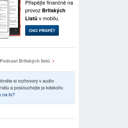
Přispějte finančně na
provoz
Britských
v mobilu.
Listů
CHCI PŘISPĚT
Podcast Britských listů
áhněte si rozhovory v audio
mátu a poslouchejte je kdekoliv.
k na to?