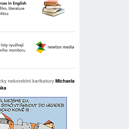
icky nekorektní karikatury
Michaela
áka