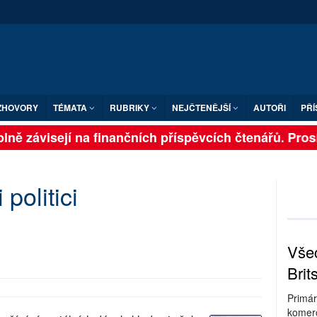
ZHOVORY
TÉMATA
RUBRIKY
NEJČTENĚJŠÍ
AUTOŘI
PŘÍ
ně závisejí na finančních příspěvcích čtenářů. Prosíme
 politici
Všec
Brit
Primár
komerc