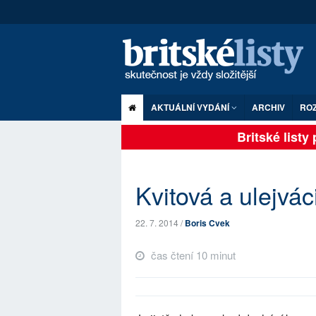
AKTUÁLNÍ VYDÁNÍ
ARCHIV
RO
Britské listy pl
Kvitová a ulejváci
22. 7. 2014 /
Boris Cvek
čas čtení 10 minut