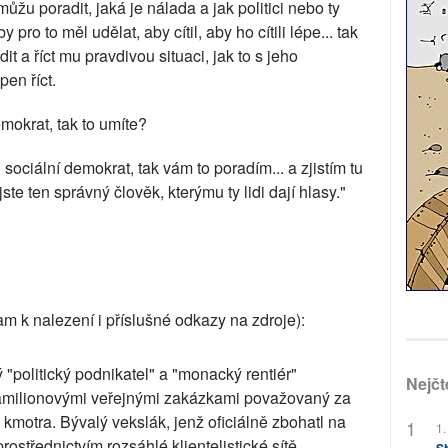
 můžu poradit, jaká je nálada a jak politici nebo ty
by pro to měl udělat, aby cítil, aby ho cítili lépe... tak
t a říct mu pravdivou situaci, jak to s jeho
en říct.
mokrat, tak to umíte?
l sociální demokrat, tak vám to poradím... a zjistím tu
 jste ten správný člověk, kterýmu ty lidi dají hlasy."
 tam k nalezení i příslušné odkazy na zdroje):
ký "politický podnikatel" a "monacký rentiér"
Nejčt
tamilionovými veřejnými zakázkami považovaný za
kmotra. Bývalý vekslák, jenž oficiálně zbohatl na
1.
střednictvím rozsáhlé klientelistické sítě