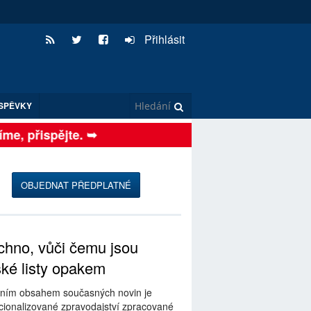
Přihlásit
SPĚVKY
, přispějte. ➥
OBJEDNAT PŘEDPLATNÉ
hno, vůči čemu jsou
ské listy opakem
ním obsahem současných novin je
ionalizované zpravodajství zpracované