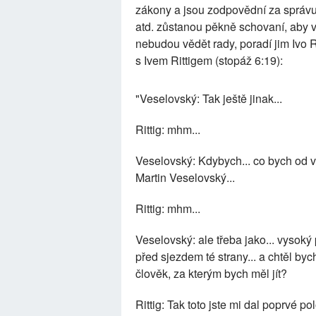
zákony a jsou zodpovědní za správu
atd. zůstanou pěkně schovaní, aby 
nebudou vědět rady, poradí jim Ivo R
s Ivem Rittigem (stopáž 6:19):
"Veselovský: Tak ještě jinak...
Rittig: mhm...
Veselovský: Kdybych... co bych od vá
Martin Veselovský...
Rittig: mhm...
Veselovský: ale třeba jako... vysoký p
před sjezdem té strany... a chtěl byc
člověk, za kterým bych měl jít?
Rittig: Tak toto jste mi dal poprvé p