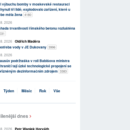
ři výbuchu bomby v moskevské restauraci
hynuli tři lidé; explodovalo zařízení, které u
ebe měla žena
4180
 8. 2026
hada trvanlivosti římského betonu rozluštěna
031
 8. 2026
Oldřich Maděra
potřeba vody v JE Dukovany
3996
 8. 2026
ausův podržtaška v roli Babišova ministra
hraničí tají úzké technologické propojení se
přízněným dezinformačním zdrojem
3383
Týden
Měsíc
Rok
Vše
ílenější dnes
 8. 2026
Petr Waniek Horváth