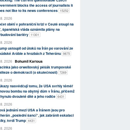
ocking: The current questionable Czech
vernment blocks the access of journalists it
es not like to its news conferences
15252
 8. 2026
čet obětí v pohraniční krizi v Ceutě stoupl na
, španělská vláda oznámila plány na
ybudování bariéry
11301
 8. 2026
ump ustoupil od útoků na Írán po varování ze
aúdské Arábie a hrozbách z Teheránu
9875
 8. 2026
Bohumil Kartous
acinka jako orwellovský pěšák trumpovské
titeze o demokracii (o skutečnosti)
7269
 8. 2026
kazy nasvědčují tomu, že USA svrhly téměř
novou bombu na obytný dům v Íránu, přičemž
hynulo dvouleté dítě a jeho rodiče
6431
 8. 2026
vá jednání mezi USA a Íránem jsou pro
herán „poslední šancí“, jak zabránit eskalaci
lky, tvrdí Trump
4431
 8. 2026