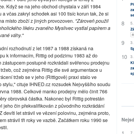
P
ze. Když se na jeho obchod chystala v září 1984
za
 a včas zakryl schodek asi 100 tisíc korun tak, že si
s
na místo zboží z jiných provozoven.
"Zároveň použil
5.
koholického likéru zvaného Myslivec vystlal papírem a
Zá
vané váhy."
4
3.
udní rozhodnutí z let 1987 a 1988 získaná na
S
u k informacím, Rittig od podzimu 1983 až do
3.
m zástupcem postupně rozkrádali svěřenou prodejnu
Kl
za
z tržeb, což zejména Rittig dle své argumentace u
s
ácení tržeb se v jeho (Rittigově) praxi stalo ve
o stylu," cituje IHNED.cz rozsudek Nejvyššího soudu
června 1988. Celkové manko prodejny mělo činit 766
měry obrovská částka. Nakonec byl Rittig potrestán
byl jeho čin překvalifikován z původního rozkrádání
Z devíti let strávil ve vězení polovinu, zejména proto,
Nejsd
m strávil tři roky ve vazbě. Začátkem roku 1990 se
tii.
7.