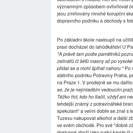
významným způsobem ovlivňovat česk
jsou zmiňovány mnohé korupční ska
dopravního podniku a obchody s foto
Po základní škole nastoupil na učili
praxi docházel do lahůdkářství U Pa
"A právě tam podle pamětníků poznal
zelinářů či šéfů masny až po vysoké k
přidal se a mohl šplhat nahoru."
Po v
státního podniku Potraviny Praha, 
na Praze 1. V prodejně se mu dařil
se, že je nejmladším vedoucím pražs
Těžko říct, kdo ho tlačil, vždyť ani 
tehdejší známý z potravinářské branž
spekulant" a velmi dobře se znal s 
Tuzexu nakupovat alkohol a další z
ve svém obchodě. Pro své "dobré zá
dostupné zboží jako ruský kaviár či