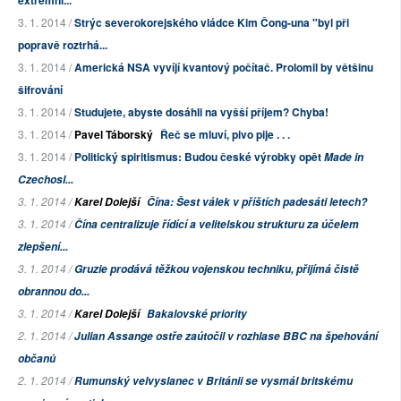
extremní...
3. 1. 2014 /
Strýc severokorejského vládce Kim Čong-una "byl při
popravě roztrhá...
3. 1. 2014 /
Americká NSA vyvíjí kvantový počítač. Prolomil by většinu
šifrování
3. 1. 2014 /
Studujete, abyste dosáhli na vyšší příjem? Chyba!
3. 1. 2014 /
Pavel Táborský
Řeč se mluví, pivo pije . . .
3. 1. 2014 /
Politický spiritismus: Budou české výrobky opět
Made in
Czechosl...
3. 1. 2014 /
Karel Dolejší
Čína: Šest válek v příštích padesáti letech?
3. 1. 2014 /
Čína centralizuje řídící a velitelskou strukturu za účelem
zlepšení...
3. 1. 2014 /
Gruzie prodává těžkou vojenskou techniku, přijímá čistě
obrannou do...
3. 1. 2014 /
Karel Dolejší
Bakalovské priority
2. 1. 2014 /
Julian Assange ostře zaútočil v rozhlase BBC na špehování
občanů
2. 1. 2014 /
Rumunský velvyslanec v Británii se vysmál britskému