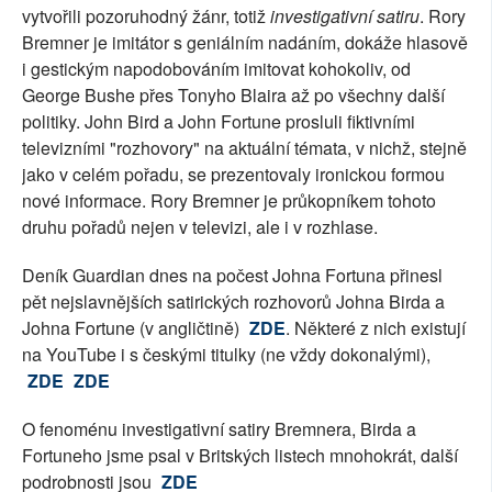
vytvořili pozoruhodný žánr, totiž
investigativní satiru
. Rory
Bremner je imitátor s geniálním nadáním, dokáže hlasově
i gestickým napodobováním imitovat kohokoliv, od
George Bushe přes Tonyho Blaira až po všechny další
politiky. John Bird a John Fortune prosluli fiktivními
televizními "rozhovory" na aktuální témata, v nichž, stejně
jako v celém pořadu, se prezentovaly ironickou formou
nové informace. Rory Bremner je průkopníkem tohoto
druhu pořadů nejen v televizi, ale i v rozhlase.
Deník Guardian dnes na počest Johna Fortuna přinesl
pět nejslavnějších satirických rozhovorů Johna Birda a
Johna Fortune (v angličtině)
ZDE
. Některé z nich existují
na YouTube i s českými titulky (ne vždy dokonalými),
ZDE
ZDE
O fenoménu investigativní satiry Bremnera, Birda a
Fortuneho jsme psal v Britských listech mnohokrát, další
podrobnosti jsou
ZDE