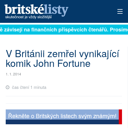
ě závisejí na finančních příspěvcích čtenářů. Prosíme
PŘIHLÁSIT
AKTUÁLNÍ VYDÁNÍ
V Británii zemřel vynikající
ARCHIV
komik John Fortune
ROZHOVORY
1. 1. 2014
TÉMATA
čas čtení 1 minuta
NEJČTENĚJŠÍ ZA 7 DNÍ
AUTOŘI
PŘÍSPĚVKY NA PROVOZ