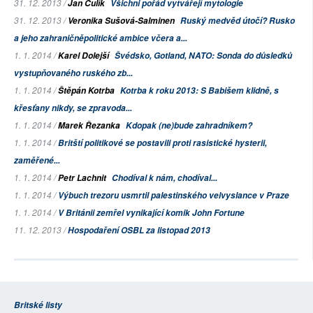
31. 12. 2013 /
Jan Čulík
Všichni pořád vytvářejí mytologie
31. 12. 2013 /
Veronika Sušová-Salminen
Ruský medvěd útočí? Rusko
a jeho zahraničněpolitické ambice včera a...
1. 1. 2014 /
Karel Dolejší
Švédsko, Gotland, NATO: Sonda do důsledků
vystupňovaného ruského zb...
1. 1. 2014 /
Štěpán Kotrba
Kotrba k roku 2013: S Babišem klidně, s
křesťany nikdy, se zpravoda...
1. 1. 2014 /
Marek Řezanka
Kdopak (ne)bude zahradníkem?
1. 1. 2014 /
Britští politikové se postavili proti rasistické hysterii,
zaměřené...
1. 1. 2014 /
Petr Lachnit
Chodíval k nám, chodíval...
1. 1. 2014 /
Výbuch trezoru usmrtil palestinského velvyslance v Praze
1. 1. 2014 /
V Británii zemřel vynikající komik John Fortune
11. 12. 2013 /
Hospodaření OSBL za listopad 2013
Britské listy