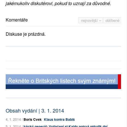
jakémukoliv diskutérovi, pokud to uznají za důvodné.
Komentáře
nejnovější
oblíbené
Diskuse je prázdná.
Obsah vydání | 3. 1. 2014
4. 1. 2014 /
Boris Cvek
Klaus kontra Babiš
5. 1. 2014 /
Irácký generál: Vytlačení al-Kajdy potrvá několik dní