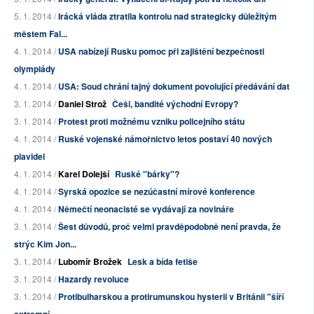
5. 1. 2014 /
Irácká vláda ztratila kontrolu nad strategicky důležitým
městem Fal...
4. 1. 2014 /
USA nabízejí Rusku pomoc při zajištění bezpečnosti
olympiády
4. 1. 2014 /
USA: Soud chrání tajný dokument povolující předávání dat
3. 1. 2014 /
Daniel Strož
Češi, bandité východní Evropy?
3. 1. 2014 /
Protest proti možnému vzniku policejního státu
4. 1. 2014 /
Ruské vojenské námořnictvo letos postaví 40 nových
plavidel
4. 1. 2014 /
Karel Dolejší
Ruské "bárky"?
4. 1. 2014 /
Syrská opozice se nezúčastní mírové konference
4. 1. 2014 /
Němečtí neonacisté se vydávají za novináře
3. 1. 2014 /
Šest důvodů, proč velmi pravděpodobně není pravda, že
strýc Kim Jon...
3. 1. 2014 /
Lubomír Brožek
Lesk a bída fetiše
3. 1. 2014 /
Hazardy revoluce
3. 1. 2014 /
Protibulharskou a protirumunskou hysterii v Británii "šíří