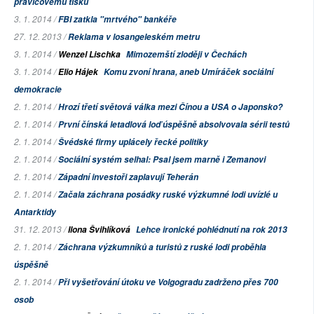
pravicovému tisku
3. 1. 2014 /
FBI zatkla "mrtvého" bankéře
27. 12. 2013 /
Reklama v losangeleském metru
3. 1. 2014 /
Wenzel Lischka
Mimozemští zloději v Čechách
3. 1. 2014 /
Elio Hájek
Komu zvoní hrana, aneb Umíráček sociální
demokracie
2. 1. 2014 /
Hrozí třetí světová válka mezi Čínou a USA o Japonsko?
2. 1. 2014 /
První čínská letadlová loď úspěšně absolvovala sérii testů
2. 1. 2014 /
Švédské firmy uplácely řecké politiky
2. 1. 2014 /
Sociální systém selhal: Psal jsem marně i Zemanovi
2. 1. 2014 /
Západní investoři zaplavují Teherán
2. 1. 2014 /
Začala záchrana posádky ruské výzkumné lodi uvízlé u
Antarktidy
31. 12. 2013 /
Ilona Švihlíková
Lehce ironické pohlédnutí na rok 2013
2. 1. 2014 /
Záchrana výzkumníků a turistů z ruské lodi proběhla
úspěšně
2. 1. 2014 /
Při vyšetřování útoku ve Volgogradu zadrženo přes 700
osob