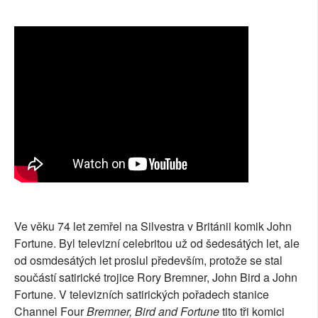
SOCIÁLNÍ SÍTĚ
RUBRIKY
PLNÁ VERZE STRÁNEK
Ve věku 74 let zemřel na Silvestra v Británii komik John
Fortune. Byl televizní celebritou už od šedesátých let, ale
od osmdesátých let proslul především, protože se stal
součástí satirické trojice Rory Bremner, John Bird a John
Fortune. V televizních satirických pořadech stanice
Channel Four
Bremner, Bird and Fortune
tito tři komici