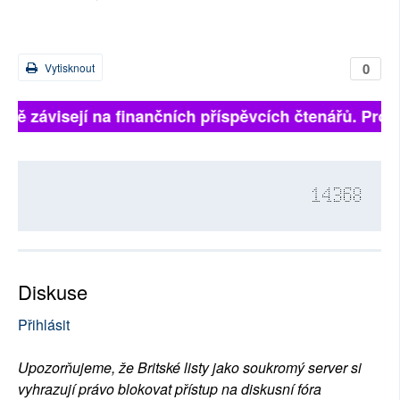
0
Vytisknout
plně závisejí na finančních příspěvcích čtenářů. Prosí
14368
Diskuse
Přihlásit
Upozorňujeme, že Britské listy jako soukromý server si
vyhrazují právo blokovat přístup na diskusní fóra