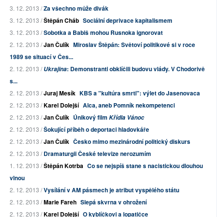
3. 12. 2013 /
Za všechno může divák
3. 12. 2013 /
Štěpán Cháb
Sociální deprivace kapitalismem
3. 12. 2013 /
Sobotka a Babiš mohou Rusnoka ignorovat
2. 12. 2013 /
Jan Čulík
Miroslav Štěpán: Světoví politikové si v roce
1989 se situací v Čes...
2. 12. 2013 /
: Demonstranti obklíčili budovu vlády. V Chodorivě
Ukrajina
s...
2. 12. 2013 /
Juraj Mesík
KBS a "kultúra smrti": výlet do Jasenovaca
2. 12. 2013 /
Karel Dolejší
Alca, aneb Pomník nekompetenci
2. 12. 2013 /
Jan Čulík
Únikový film
Křídla Vánoc
2. 12. 2013 /
Šokující příběh o deportaci hladovkáře
2. 12. 2013 /
Jan Čulík
Česko mimo mezinárodní politický diskurs
2. 12. 2013 /
Dramaturgii České televize nerozumím
1. 12. 2013 /
Štěpán Kotrba
Co se nejspíš stane s nacistickou dlouhou
vlnou
2. 12. 2013 /
Vysílání v AM pásmech je atribut vyspělého státu
2. 12. 2013 /
Marie Fareh
Slepá skvrna v ohrožení
2. 12. 2013 /
Karel Dolejší
O kyblíčkovi a lopatičce