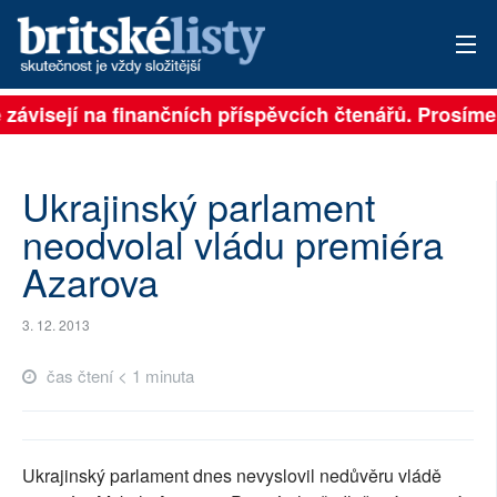
 závisejí na finančních příspěvcích čtenářů. Prosíme,
PŘIHLÁSIT
AKTUÁLNÍ VYDÁNÍ
Ukrajinský parlament
ARCHIV
neodvolal vládu premiéra
Azarova
ROZHOVORY
TÉMATA
3. 12. 2013
NEJČTENĚJŠÍ ZA 7 DNÍ
čas čtení < 1 minuta
AUTOŘI
PŘÍSPĚVKY NA PROVOZ
Ukrajinský parlament dnes nevyslovil nedůvěru vládě