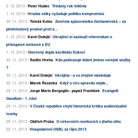
2. 12. 2013 /
Peter Hudec
Trinásty rok milénia
1. 12. 2013 /
Hrozba války vyžaduje politiku kompromisů
30. 11. 2013 /
Tomáš Koloc
Zemřela spisovatelka Gorbaněvská -- za
pětiminutový protest proti s...
1. 12. 2013 /
Karel Dolejší
Ukrajinci si zaslouží referendum o
přístupové smlouvě s EU
1. 12. 2013 /
Otevřený dopis kardinálu Dukovi
30. 11. 2013 /
Radim Hreha
Kdo poškozuje dobré jméno veřejné služby
?
30. 11. 2013 /
Karel Dolejší
Ukrajina - a co zřejmě následuje
30. 11. 2013 /
Marek Řezanka
Když o víru opravdu nejde...
29. 11. 2013 /
Jorge Mario Bergoglio - papež František
Evangelii
Gaudium - 1. část
29. 11. 2013 /
V České republice chybí historická kritika audiovizuální
tvorby
29. 11. 2013 /
Oldřich Průša
O církevních restitucích z jiného úhlu
22. 11. 2013 /
Hospodaření OSBL za říjen 2013