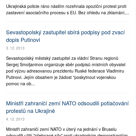
Ukrajinská policie ráno násilím rozehnala opoziční protest proti
zastavení asociačního procesu s EU. Bez ohledu na zklamání,...
Sevastopolský zastupitel sbírá podpisy pod zvací
dopis Putinovi
3. 12. 2013
Sevastopolský městský zastupitel za vládní Stranu regionů
Sergej Smoljaninov organizuje sběr podpisů místních obyvatel
pod výzvu adresovanou prezidentu Ruské federace Vladimiru
Putinovi. Jejím obsahem je žádost "poskytnout vojenskou
pomoc na ob...
Ministři zahraničí zemí NATO odsoudili potlačování
protestů na Ukrajině
4. 12. 2013
Ministři zahraničí zemí NATO v úterý na jednání v Bruselu
odsoudili užití "přehnané síly" proti ukrajinským demonstrantům.