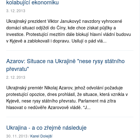
kolabující ekonomiku
3. 12. 2013
Ukrajinský prezident Viktor Janukovyč navzdory vyhrocené
domácí situaci odjíždí do Číny, kde chce získat půjčky a
investice. Protestující mezitím dále blokují hlavní vládní budovu
v Kyjevě a zablokovali i dopravu. Usilují o pád vlá...
Azarov: Situace na Ukrajině "nese rysy státního
převratu"
2. 12. 2013
Ukrajinský premiér Nikolaj Azarov, jehož odvolání požaduje
protestující opozice, dnes prohlásil, že situace, která vznikla v
Kyjevě, nese rysy státního převratu. Parlament má zítra
hlasovat o nedůvěře Azarovově vládě. "J...
Ukrajina - a co zřejmě následuje
30. 11. 2013 /
Karel Dolejší