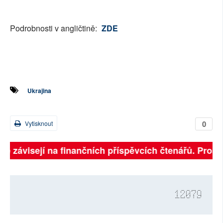
Podrobnosti v angličtině:
ZDE
Ukrajina
0
Vytisknout
lně závisejí na finančních příspěvcích čtenářů. Prosím
12079