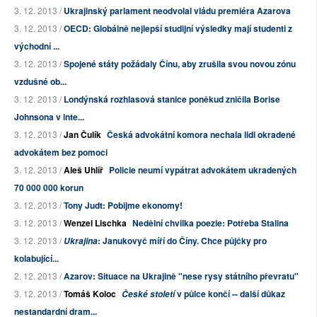
3. 12. 2013 /
Ukrajinský parlament neodvolal vládu premiéra Azarova
3. 12. 2013 /
OECD: Globálně nejlepší studijní výsledky mají studenti z
východní ...
3. 12. 2013 /
Spojené státy požádaly Čínu, aby zrušila svou novou zónu
vzdušné ob...
3. 12. 2013 /
Londýnská rozhlasová stanice poněkud zničila Borise
Johnsona v inte...
3. 12. 2013 /
Jan Čulík
Česká advokátní komora nechala lidi okradené
advokátem bez pomoci
3. 12. 2013 /
Aleš Uhlíř
Policie neumí vypátrat advokátem ukradených
70 000 000 korun
3. 12. 2013 /
Tony Judt: Pobijme ekonomy!
3. 12. 2013 /
Wenzel Lischka
Nedělní chvilka poezie: Potřeba Stalina
3. 12. 2013 /
: Janukovyč míří do Číny. Chce půjčky pro
Ukrajina
kolabující...
2. 12. 2013 /
Azarov: Situace na Ukrajině "nese rysy státního převratu"
3. 12. 2013 /
Tomáš Koloc
v půlce končí -- další důkaz
České století
nestandardní dram...