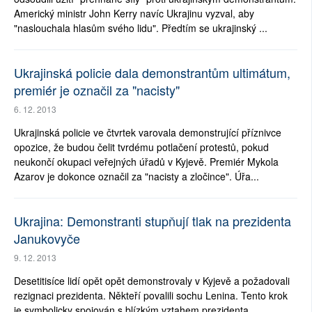
Americký ministr John Kerry navíc Ukrajinu vyzval, aby
"naslouchala hlasům svého lidu". Předtím se ukrajinský ...
Ukrajinská policie dala demonstrantům ultimátum,
premiér je označil za "nacisty"
6. 12. 2013
Ukrajinská policie ve čtvrtek varovala demonstrující příznivce
opozice, že budou čelit tvrdému potlačení protestů, pokud
neukončí okupaci veřejných úřadů v Kyjevě. Premiér Mykola
Azarov je dokonce označil za "nacisty a zločince". Úřa...
Ukrajina: Demonstranti stupňují tlak na prezidenta
Janukovyče
9. 12. 2013
Desetitisíce lidí opět opět demonstrovaly v Kyjevě a požadovali
rezignaci prezidenta. Někteří povalili sochu Lenina. Tento krok
je symbolicky spojován s blízkým vztahem prezidenta