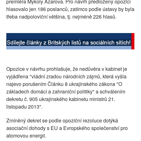
premiéra Mykoly Azarova. Pro návrh předložený opozicí
SOCIÁLNÍ SÍTĚ
hlasovalo jen 186 poslanců, zatímco podle ústavy by byla
třeba nadpoloviční většina, tj. nejméně 226 hlasů.
RUBRIKY
PLNÁ VERZE STRÁNEK
Opozice v návrhu prohlašuje, že nedůvěra v kabinet je
vyjádřena "vládní zradou národních zájmů, která vyšla
najevo porušením Článku 8 ukrajinského zákona "O
základech domácí a zahraniční politiky" a schválením
dekretu č. 905 ukrajinského kabinetu ministrů 21.
listopadu 2013".
Zmíněný dekret se podle opoziční rezoluce dotýká
asociační dohody s EU a Evropského společenství pro
atomovou energii.